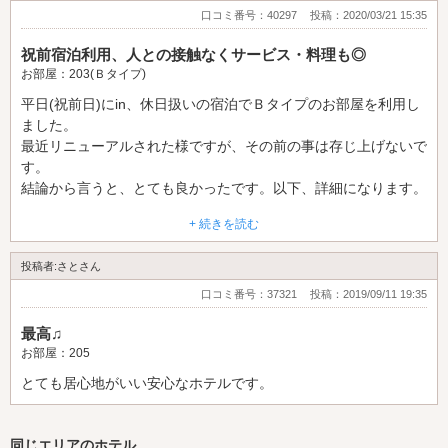
あるので濡れる危険性はあるかもです。
口コミ番号：40297
投稿：2020/03/21 15:35
そして期間限定でテーブルにメンバーのウェルカムメニューがあ
24時間滞在でウェルカムサービス含め4回料理を注文したのです
る事がありますが、ファイルに入っている常時のウェルカムメニ
祝前宿泊利用、人との接触なくサービス・料理も◎
が、どれも美味しくて満足です。
ューとは併用(?)できず、期間限定含めて1人1品ずつとの事で
お部屋：203(Ｂタイプ)
ただ1回だけ昼過ぎに調理スタッフの都合なのか1時間程掛かっ
す。限定のメニューは品切れの事もあるのでお目当てのものがあ
平日(祝前日)にin、休日扱いの宿泊でＢタイプのお部屋を利用し
てしまうと言われたので、注文する際は早めに決めて電話するの
る時は早めに注文するのが良いと思います。
ました。
が良さそうです。
最近リニューアルされた様ですが、その前の事は存じ上げないで
いつも人気で部屋数の関係もあり入れなかったりもするのです
す。
メンバー割引をした場合、商品詳細のメンバーの項目で料金と料
が、時間・お値段・サービスどれを取っても良いホテルなのでま
結論から言うと、とても良かったです。以下、詳細になります。
理の値引きが合算で表示され、料理明細では正規価格が表示され
た近くで探す際は是非足を運びたいと思います。
ます。そこに税金が加わり最終的な請求金額……となっていま
+ 続きを読む
土浦駅から車で行きました。リニューアルしていたせいかナビで
す。
検索候補が出なかったので、住所か以前のホテル名で検索すると
計算すれば分かるのですが、別払いをする場合ややこしいので備
投稿者:さとさん
良いかもしれません。
忘録に。
近くに行くと、まず近隣にある別の施設の看板が目につきます
口コミ番号：37321
投稿：2019/09/11 19:35
が、進めばこちらの看板も見えるので見逃す事は無いかと思いま
24時間滞在が出来るのも魅力的ですし、綺麗で料理も美味しく
最高♫
す。
お値段もリーズナブルなのでまた利用したいです。
お部屋：205
ガレージタイプで入り口の駐車スペースから直に部屋に続く扉が
とても居心地がいい安心なホテルです。
あります。車に乗っている時点で各駐車スペース毎の部屋内装も
確認できるので、ぐるぐる回りながら選べます。
駐車スペースには部屋の状況が分かるパネルがあり、「空室」
同じエリアのホテル