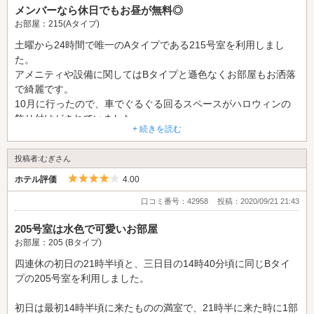
メンバーなら休日でもお昼が無料◎
お部屋：215(Aタイプ)
土曜から24時間で唯一のAタイプである215号室を利用しまし
た。
アメニティや設備に関してはBタイプと遜色なくお部屋もお洒落
で綺麗です。
10月に行ったので、車でぐるぐる回るスペースがハロウィンの
飾り付けがされていました。
+ 続きを読む
テレビが壁に向いている事と、スペースの都合で電子レンジがテ
投稿者:むぎさん
ーブルを動かさないと使えない事、またお部屋の配置の都合から
爆音で走るバイクや車、ヘリなどの音が聞こえてくるのが他の部
5つ星のうち4
ホテル評価
4.00
屋でなくこの部屋がAタイプである理由なのかなあと考えまし
口コミ番号：42958
投稿：2020/09/21 21:43
た。
ベッドの前には鏡もあったりして、他の部屋とは違う楽しみ方も
205号室は水色で可愛いお部屋
可能かなと思いました。(高さがあるので一工夫いる気がします
お部屋：205 (Bタイプ)
が)
四連休の初日の21時半頃と、三日目の14時40分頃に同じBタイ
プの205号室を利用しました。
食事の無料サービスは通常休日では堪能できない事が多いです
が、こちらのホテルはメンバーであれば昼食だけは休日でも無料
初日は最初14時半頃に来たものの満室で、21時半に来た時に1部
で頂けるので今回有難く頼んでみました。