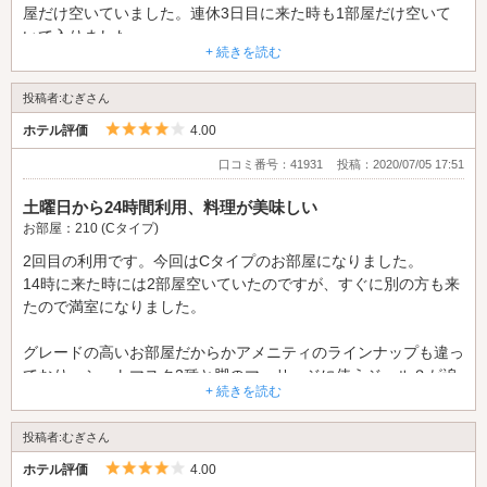
屋だけ空いていました。連休3日目に来た時も1部屋だけ空いて
本日のパスタが明太子、本日のプレートランチはハヤシライスで
いて入りました。
どちらも美味しかったです。明太子パスタはそこそこ辛いので、
+ 続きを読む
辛いものが苦手な方は注文時に内容を聞いた方が安心かもしれま
詳細は最初の投稿で書いているので、205号室の雰囲気を。
せん。
投稿者:むぎさん
お部屋の壁はターコイズブルーと白で可愛らしく、窓枠やドアな
ども暗めの水色でオシャレで、浴室の壁も水色にお花があしらっ
5つ星のうち4
後いつもは普通なのですが、なぜか今回は冷蔵庫の調節メモリが
ホテル評価
4.00
てありました。
０(運転停止)になっていたので見逃して使ってしまい少し泣きま
口コミ番号：41931
投稿：2020/07/05 17:51
洗面台の壁の一部はガラスになっていてオシャレです。ベッド上
した(笑)
の照明は固定されたシャンデリアで、部屋全体のインテリアに統
当日はやたら足をぶつけたりしていたので、こちらの厄日だった
土曜日から24時間利用、料理が美味しい
一感がありワンランク上の気分を味わえると感じました。
のでしょう。
お部屋：210 (Cタイプ)
2回目の利用です。今回はCタイプのお部屋になりました。
トイレのドアが閉める時に音が鳴るのと、持ち込み用冷蔵庫の扉
イベントをやっていたり、ウェルカムスイーツもあったり至れり
14時に来た時には2部屋空いていたのですが、すぐに別の方も来
が固めで開きにくいかなという事を除けば、可愛く明るく落ち着
尽くせり、お安くてステキなのでまた利用します。
たので満室になりました。
くお部屋なので幅広い方にオススメできるかなと思いました。
(トイレは他の部屋と同じく節水タイプなので多少コツが要りま
グレードの高いお部屋だからかアメニティのラインナップも違っ
す)
ており、シートマスク2種と脚のマッサージに使うジェル？が追
+ 続きを読む
加でありました。
また最近追加されたのか分かりませんが、アルコール除菌の小分
けパックもアメニティとしてありました。いつまであるかわかり
投稿者:むぎさん
210号室は大きいテレビがベッドの正面にあり、ベッドからでも
ませんが、立ち寄った際はチェックしてみると良いかと思いま
見やすいです。逆に壁のハンガー掛けはバスルームの扉の近くに
5つ星のうち4
す。
ホテル評価
4.00