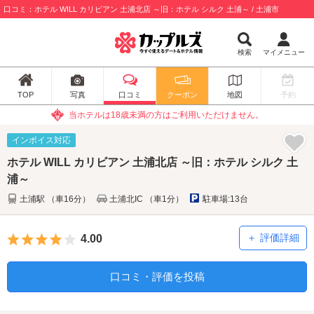
口コミ：ホテル WILL カリビアン 土浦北店 ～旧：ホテル シルク 土浦～ / 土浦市
検索
マイメニュー
TOP
写真
口コミ
クーポン
地図
予約
当ホテルは18歳未満の方はご利用いただけません。
インボイス対応
ホテル WILL カリビアン 土浦北店 ～旧：ホテル シルク 土
浦～
土浦駅 （車16分）
土浦北IC （車1分）
駐車場:13台
5つ星のうち4
評価詳細
4.00
口コミ・評価を投稿