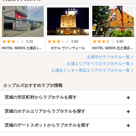
「在室」「準備中」のいずれかが点灯しています。
こちらのホテルさんはフレックスタイム制ですが18時までがサ
ービスタイムとなり、宿泊が20時からとなっています。到着が
早かったので暫く待っていたのですが、「人がいっぱいで入れな
い」というよりは「準備(掃除など)待ちでお部屋に入れない」と
5つ星のうち3
5つ星のうち3
5つ星のうち3.
3.20
3.00
3.80
いう感じで、20時20分頃に空室になったスペースに入りまし
た。
HOTEL SEEDS 土浦店 (ホテル シーズ 土浦店)
ホテル ヴァンヴェール
HOTEL SEEDS 北土浦店 (ホテル シーズ 北土浦店)
フロントが無い分確認ができないので、いつ入れるのかな？と不
土浦市のラブホテル一覧
安になってしまいやすい面はあるかもしれません。
土浦エリアすべてのラブホテル一覧
土浦北インター周辺エリアのラブホテル一覧
駐車スペースの扉を開けると、一本道で階段などを通り該当のお
部屋になります。直に行くので、鍵の譲渡はありません。精算機
カップルズおすすめラブホ情報
式なのですが、精算機はお部屋の中にありました。利用時間によ
ってお値段が切り替わるタイミングがありますが、精算機の画面
茨城の市区町村からラブホテルを探す
で滞在時間が確認できるので便利です。
茨城のホテルエリアからラブホテルを探す
部屋には消臭スプレーと空気清浄機もあり、ベッド付近には備え
付けで各種充電用のケーブルもあるので助かります。
コンドームはベッド付近に2つ、サガミさんのものがありまし
茨城のデートスポットからラブホテルを探す
た。ベッド付近の黒い箱には電マとそれ用の使い捨てカバー？が