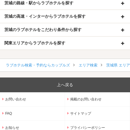
入っていた様です。開けなければ見えませんが、気になる方はご
茨城の路線・駅からラブホテルを探す
注意を。
茨城の高速・インターからラブホテルを探す
利用した部屋はトイレとお風呂と洗面台がコの字の配置となって
おり、かつその通路の幅が1人分程しかない為、譲り合い察し合
茨城のラブホテルをこだわり条件から探す
いで使う感じでした。
水回りの通路以外は余裕があり、広々としていました。ドアに鏡
関東エリアからラブホテルを探す
のラインが取り入れられたりしていた為か、圧迫感や閉塞感がな
く良かったです。内装も全体的に綺麗です。
窓自体は開けられず外も見えませんが、内側の引き戸を開ければ
日の光を取り込む事は可能です。
ラブホテル検索・予約ならカップルズ
エリア検索
茨城県 エリ
お水はケトルの近くに1本、持ち込み用冷蔵庫の中に1本無料で
置いてありました。飲み物の自販機冷蔵庫とは別に、お役立ちア
上へ戻る
イテムが買えるBoxがありました。
インスタント飲料は、コーヒー紅茶に緑茶と、定番のものは揃っ
ていました。
お問い合わせ
掲載のお問い合わせ
お風呂は十分なスペースがあり、壁のタイルには模様があって可
FAQ
サイトマップ
愛らしかったです。
ただ、排水管辺りの関係なのか浴室があまり良くない臭いに包ま
お知らせ
プライバシーポリシー
れていたので、お部屋にあった消臭剤で中和して入りました。