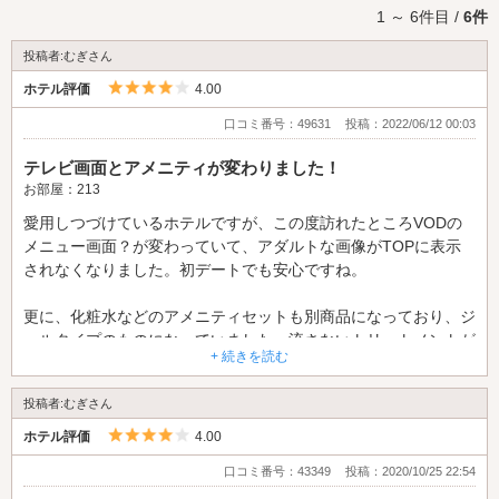
1 ～ 6件目 /
6件
投稿者:むぎさん
5つ星のうち4
ホテル評価
4.00
口コミ番号：49631
投稿：2022/06/12 00:03
テレビ画面とアメニティが変わりました！
お部屋：213
愛用しつづけているホテルですが、この度訪れたところVODの
メニュー画面？が変わっていて、アダルトな画像がTOPに表示
されなくなりました。初デートでも安心ですね。
更に、化粧水などのアメニティセットも別商品になっており、ジ
ェルタイプのものになっていました。流さないトリートメントが
+ 続きを読む
付くようになったのは有り難いです。
ただ、ほのかな柑橘系の香りがするので、苦手な方は注意です。
投稿者:むぎさん
その他の素晴らしい点は変更なく、引き続き何度でも通いたいホ
テルです。
5つ星のうち4
ホテル評価
4.00
口コミ番号：43349
投稿：2020/10/25 22:54