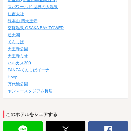
スパワールド 世界の大温泉
住吉大社
総本山 四天王寺
空庭温泉 OSAKA BAY TOWER
通天閣
てんしば
天王寺公園
天王寺ミオ
ハルカス300
PANZAてんしばイーナ
Hoop
万代池公園
ヤンマースタジアム長居
このホテルをシェアする