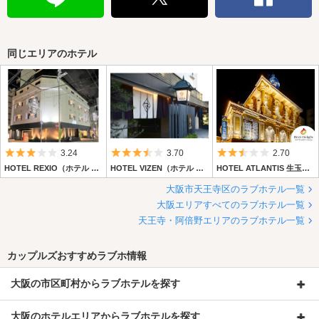
同じエリアのホテル
5つ星のうち3
5つ星のうち3.5
5つ星のうち2.
3.24
3.70
2.70
HOTEL REXIO（ホテル レクシオ）
HOTEL VIZEN（ホテル ビゼン）
HOTEL ATLANTIS 生玉店 【Best Delight Group】
大阪市天王寺区のラブホテル一覧
大阪エリアすべてのラブホテル一覧
天王寺・阿倍野エリアのラブホテル一覧
カップルズおすすめラブホ情報
大阪の市区町村からラブホテルを探す
大阪のホテルエリアからラブホテルを探す