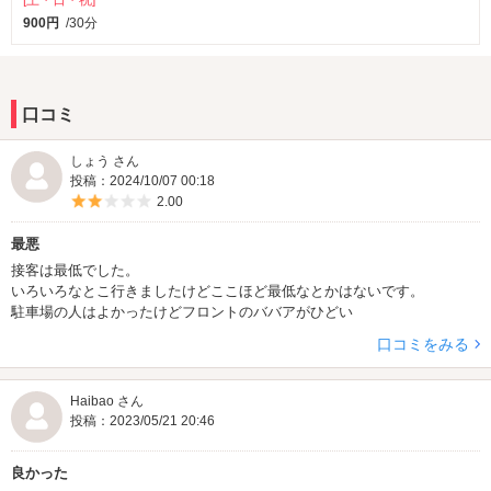
[土・日・祝]
900円
/30分
口コミ
しょう さん
投稿：2024/10/07 00:18
5つ星のうち2
2.00
最悪
接客は最低でした。
いろいろなとこ行きましたけどここほど最低なとかはないです。
駐車場の人はよかったけどフロントのババアがひどい
口コミをみる
Haibao さん
投稿：2023/05/21 20:46
良かった