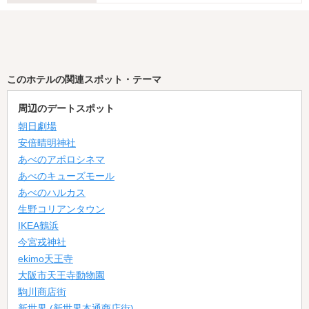
このホテルの関連スポット・テーマ
周辺のデートスポット
朝日劇場
安倍晴明神社
あべのアポロシネマ
あべのキューズモール
あべのハルカス
生野コリアンタウン
IKEA鶴浜
今宮戎神社
ekimo天王寺
大阪市天王寺動物園
駒川商店街
新世界 (新世界本通商店街)