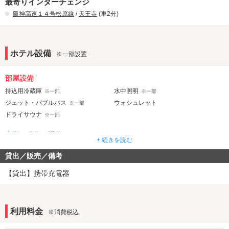
最寄りインターチェンジ
阪神高速１４号松原線
/
天王寺
(車2分)
ホテル設備
※一部設置
部屋設備
持込用冷蔵庫
水中照明
※一部
※一部
ジェット・バブルバス
ウォシュレット
※一部
ドライサウナ
※一部
音響・映像・通信
+ 続きを読む
カラオケ
VOD
貸出／販売／備考
TVゲーム
Wi-Fi
有線LAN
DVDプレーヤー
※一部
【貸出】携帯充電器
アメニティ
カールドライヤー
利用料金
※消費税込
サービス