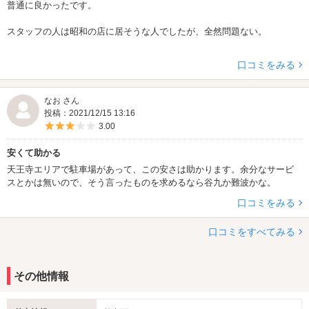
普通に良かったです。
スタッフの人は昭和の店に居そうな人でしたが、全然問題ない。
口コミをみる
なお さん
投稿：2021/12/15 13:16
5つ星のうち3
3.00
安くて助かる
天王寺エリアで駐車場があって、この安さは助かります。余分なサービ
スとかは無いので、そう言ったものを求めるなら谷九か難波かな。
口コミをみる
口コミをすべてみる
その他情報