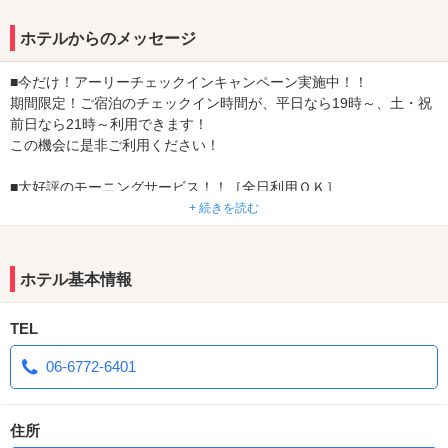
きる。
さらに、利用者全員にビールor酎ハイorソフトドリンクのサービス
ホテルからのメッセージ
があるのも嬉しい。いたる所にホスピタリティを感じさせるホテル
だ。駐車場も23台確保できているので車での利用にも便利だ。
■今だけ！アーリーチェックインキャンペーン実施中！！
期間限定！ご宿泊のチェックイン時間が、平日なら19時～、土・祝
前日なら21時～利用できます！
この機会に是非ご利用ください！
■大好評のモーニングサービス！！［全日利用ＯＫ］
宿泊でご利用のお客様に洋食のモーニングサービス（無料）をご用
+ 続きを読む
意しております。
※モーニングサービスをご希望の場合はＡＭ２時までにフロントに
ご連絡下さい。
ホテル基本情報
■予約は1日限定5組です。全日予約可能となっております！
TEL
*ビジネスなどお一人様でのご利用も大歓迎です。
06-6772-6401
天王寺駅よりすぐの利便性の高いホテルです。
是非ご利用下さい。
住所