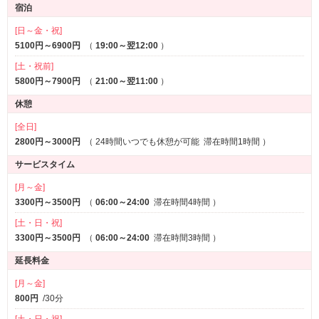
宿泊
ルームサービス
[日～金・祝]
5100円～6900円
（
19:00～翌12:00
）
[土・祝前]
5800円～7900円
（
21:00～翌11:00
）
休憩
[全日]
2800円～3000円
（
24時間いつでも休憩が可能
滞在時間1時間
）
サービスタイム
[月～金]
3300円～3500円
（
06:00～24:00
滞在時間4時間
）
[土・日・祝]
3300円～3500円
（
06:00～24:00
滞在時間3時間
）
延長料金
[月～金]
800円
/30分