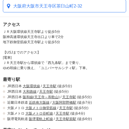
大阪府大阪市天王寺区茶臼山町2-32
アクセス
ＪＲ大阪環状線天王寺駅より徒歩5分
阪神高速環状線天王寺出口より車で2分
地下鉄御堂筋線天王寺駅より徒歩5分
【USJまでのアクセス】
[電車]
ＪＲ天王寺駅から環状線で「西九条駅」まで乗り、
ゆめ咲線に乗り換え、「ユニバーサルシティ駅」下車。
最寄り駅
JR西日本
大阪環状線
/
天王寺駅
(徒歩5分)
JR西日本
大和路線
/
天王寺駅
(徒歩5分)
JR西日本
阪和線(天王寺～和歌山)
/
天王寺駅
(徒歩5分)
近畿日本鉄道
近鉄南大阪線
/
大阪阿部野橋駅
(徒歩7分)
大阪メトロ
大阪メトロ御堂筋線
/
天王寺駅
(徒歩5分)
大阪メトロ
大阪メトロ谷町線
/
天王寺駅
(徒歩4分)
阪堺電気軌道
阪堺電軌上町線
/
天王寺駅前駅
(徒歩6分)