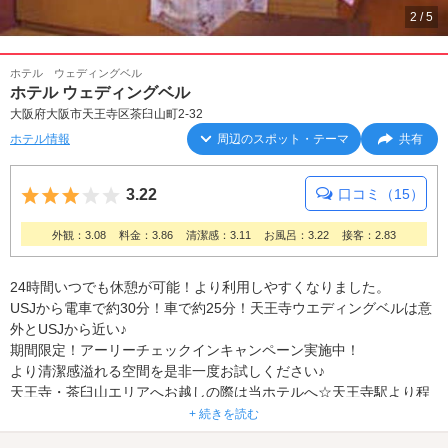
2
/
5
ホテル ウェディングベル
ホテル ウェディングベル
大阪府大阪市天王寺区茶臼山町2-32
ホテル情報
周辺のスポット・テーマ
共有
5つ星のうち3
3.22
口コミ（15）
外観：3.08
料金：3.86
清潔感：3.11
お風呂：3.22
接客：2.83
24時間いつでも休憩が可能！より利用しやすくなりました。
USJから電車で約30分！車で約25分！天王寺ウエディングベルは意
外とUSJから近い♪
期間限定！アーリーチェックインキャンペーン実施中！
より清潔感溢れる空間を是非一度お試しください♪
天王寺・茶臼山エリアへお越しの際は当ホテルへ☆天王寺駅より程
近い好立地にたたずむ白亜の館。いつも清潔に使ってもらうため
+ 続きを読む
に、徹底した清掃が心がけられているので安心して利用する事がで