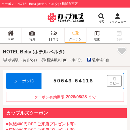
クーポン：HOTEL Belta (ホテル ベルタ) / 横浜市西区
検索
マイメニュー
TOP
写真
口コミ
クーポン
地図
予約
HOTEL Belta (ホテル ベルタ)
横浜駅 （徒歩5分）
横浜駅東口IC （車3分）
駐車場:3台
50643-64118
クーポンID
コピー
2026/08/28
クーポン有効期限
まで
カップルズクーポン
■休憩400円OFF ご来店プレゼント有♪