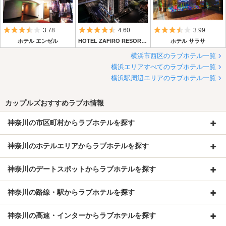
5つ星のうち3.5
5つ星のうち4.5
5つ星のうち3.
3.78
4.60
3.99
ホテル エンゼル
HOTEL ZAFIRO RESORT（サフィロリゾート）
ホテル サラサ
横浜市西区のラブホテル一覧
横浜エリアすべてのラブホテル一覧
横浜駅周辺エリアのラブホテル一覧
カップルズおすすめラブホ情報
神奈川の市区町村からラブホテルを探す
神奈川のホテルエリアからラブホテルを探す
神奈川のデートスポットからラブホテルを探す
神奈川の路線・駅からラブホテルを探す
神奈川の高速・インターからラブホテルを探す