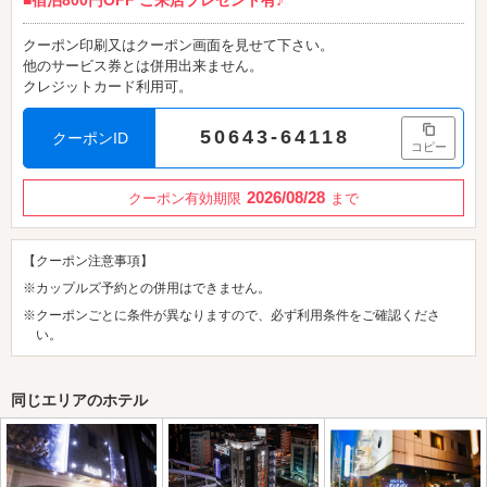
■宿泊800円OFF ご来店プレゼント有♪
クーポン印刷又はクーポン画面を見せて下さい。
他のサービス券とは併用出来ません。
クレジットカード利用可。
50643-64118
クーポンID
コピー
2026/08/28
クーポン有効期限
まで
【クーポン注意事項】
※カップルズ予約との併用はできません。
※クーポンごとに条件が異なりますので、必ず利用条件をご確認くださ
い。
同じエリアのホテル