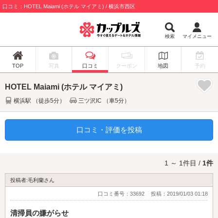
口コミ：HOTEL Maiami (ホテル マイアミ) / 横浜市西区
検索
マイメニュー
TOP
写真
口コミ
クーポン
地図
予約
HOTEL Maiami (ホテル マイアミ)
横浜駅 （徒歩5分）
三ツ沢IC （車5分）
口コミ・評価を投稿
1 ～ 1件目 /
1件
投稿者:毛利蘭さん
口コミ番号：33692
投稿：2019/01/03 01:18
清掃員の嫌がらせ