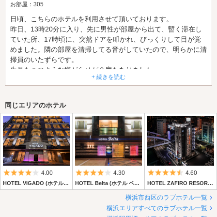
お部屋：305
日頃、こちらのホテルを利用させて頂いております。
昨日、13時20分に入り、先に男性が部屋から出て、暫く滞在し
ていた所、17時頃に、突然ドアを叩かれ、びっくりして目が覚
めました。隣の部屋を清掃してる音がしていたので、明らかに清
掃員のいたずらです。
先月もこのような嫌がらせが３度もありました。
+ 続きを読む
フロントの方に伝えても意味が無いのでこちらから失礼致しま
す。
お宅が雇っている清掃員はどういう教育をなさっておられるので
同じエリアのホテル
しょうか？
こちらは証拠として録音をしております。
それと防犯カメラと照らし合わせれば一致しますよ？
気持ちよく利用したいのに、後味が悪く帰る始末です。
今後このようなことがないようにして頂きたいですね！
5つ星のうち4
5つ星のうち4
5つ星のうち4.
4.00
4.30
4.60
HOTEL VIGADO (ホテル ビガド)
HOTEL Belta (ホテル ベルタ)
HOTEL ZAFIRO RESORT（サフィロリゾート）
横浜市西区のラブホテル一覧
横浜エリアすべてのラブホテル一覧