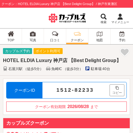
クーポン：HOTEL ELDIA Luxury 神戸店 【Best Delight Group】 / 神戸市東灘区
検索
マイメニュー
TOP
写真
口コミ
クーポン
地図
予約
カップルズ予約
ポイント利用可
HOTEL ELDIA Luxury 神戸店 【Best Delight Group】
石屋川駅 （徒歩5分）
魚崎IC （徒歩3分）
駐車場:40台
1512-82233
クーポンID
コピー
2026/08/28
クーポン有効期限
まで
カップルズクーポン