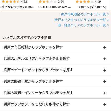
5つ星のうち4.5
5つ星のうち2.5
5つ星のうち4
4.52
2.94
4.19
神戸 御影 ラブホテル ホテル ポルト・ディ・マーレ神戸（ポルト）
HOTEL ELDIA Modern 神戸店 【Best Delight Group】
Ｖホテル (ブイ ホテル)
神戸市東灘区のラブホテル一覧
神戸エリアすべてのラブホテル一覧
灘・御影エリアのラブホテル一覧
カップルズおすすめラブホ情報
兵庫の市区町村からラブホテルを探す
兵庫のホテルエリアからラブホテルを探す
兵庫のデートスポットからラブホテルを探す
兵庫の路線・駅からラブホテルを探す
兵庫の高速・インターからラブホテルを探す
兵庫のラブホテルをこだわり条件から探す