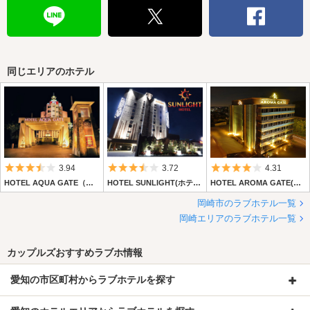
同じエリアのホテル
5つ星のうち3.5
5つ星のうち3.5
5つ星のうち4
3.94
3.72
4.31
HOTEL AQUA GATE（ホテル アクアゲート） 【Precious Hotelグループ】
HOTEL SUNLIGHT(ホテル サンライト)
HOTEL AROMA GATE(ホテル アロマゲート) 【Precious Hotelグループ】
岡崎市のラブホテル一覧
岡崎エリアのラブホテル一覧
カップルズおすすめラブホ情報
愛知の市区町村からラブホテルを探す