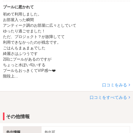
プールに惹かれて
初めて利用しました。
お部屋入った瞬間
アンティーク調のお部屋に広々としていて
ゆったり過ごせました！
ただ、プロジェクト？が故障してて
利用できなかったのが残念です。
ごはんもまぁまぁでした
綺麗さはふつうです
2回にプールがあるのですが
ちょっと水ぽい匂いする
プールもおっきくてVIP感〜❤️
階段上...
口コミをみる
口コミをすべてみる
その他情報
外出情報
外出可