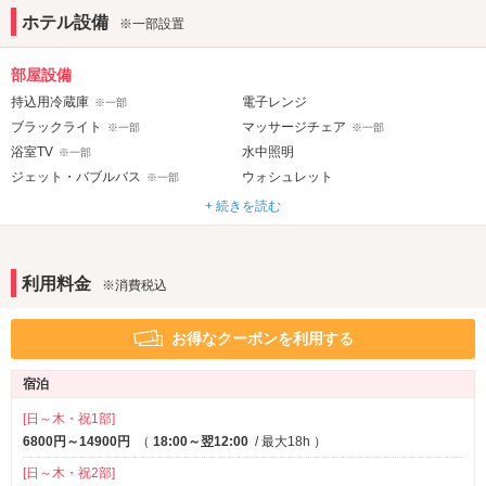
ホテル設備
※一部設置
部屋設備
持込用冷蔵庫
電子レンジ
※一部
ブラックライト
マッサージチェア
※一部
※一部
浴室TV
水中照明
※一部
ジェット・バブルバス
ウォシュレット
※一部
露天風呂
岩盤浴
※一部
※一部
+ 続きを読む
ドライサウナ
※一部
音響・映像・通信
利用料金
※消費税込
ホームシアター
カラオケ
※一部
プロジェクター
DVDプレーヤー
※一部
お得なクーポンを利用する
アメニティ
宿泊
セレクトシャンプー
カールドライヤー
コスプレ
[日～木・祝1部]
6800円～14900円
（
18:00～翌12:00
/ 最大18h
）
サービス
[日～木・祝2部]
ルームサービス