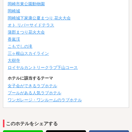
岡崎市東公園動物園
岡崎城
岡崎城下家康公夏まつり 花火大会
オト リバーサイドテラス
蒲郡まつり花火大会
香嵐渓
こもでしの滝
三ヶ根山スカイライン
大樹寺
ロイヤルカントリークラブ下山コース
ホテルに該当するテーマ
女子会ができるラブホテル
プールがある人気ラブホテル
ワンガレージ・ワンルームのラブホテル
このホテルをシェアする