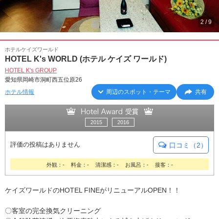
2
/
9
ホテルケイズワールド
HOTEL K's WORLD (ホテル ケイズ ワールド)
HOTEL K's GROUP
愛知県岡崎市洞町西五位原26
ホテル情報
周辺のスポット・テーマ
共有
2015
2016
評価の投稿はありません
口コミ（2）
外観：-
料金：-
清潔感：-
お風呂：-
接客：-
ケイズワールドのHOTEL FINEがリニューアルOPEN！！
〇客室の完全換気クリーニング