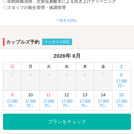
〇全館除菌清掃、次亜塩素酸水による拭き上げクリーニング
〇スタッフの衛生管理・体調管理
当グループでは新型ウイルス予防対策を講じております
+ 続きを読む
土曜日宿泊がエリア最速の夜9時からチェックイン可能！
合言葉を伝えてお得に利用♪岡崎ＩＣ入口に隣接するＫ′ｓＷｏｒｌ
カップルズ予約
インボイス対応
ｄはＫ′ｓダンディ・Ｋ′ｓファイン・BARON CLUBの３つのホテル
が集まった一大アミューズメントホテル。広々とした露天風呂付き
2026年 8月
のＶＩＰルームなど趣向を凝らしたお部屋と、評判の食事メニュー
が自慢。季節感あふれるK'sグループオリジナルの創作料理やサービ
日
月
火
水
木
金
土
スとして、ウェルカムドリンクやウェルカムフードが大人気！ショ
2
3
4
5
6
7
8
ートタイムがお得に利用できる合い言葉【ショート】や、大勢でパ
17,000
ーティーが出来る【女子会プラン】などクーポンの利用よりお得な
-
-
-
-
-
-
円～
場合もあるので、用途に合わせて有効に活用しよう！
9
10
11
12
13
14
15
17,000
17,000
17,000
17,000
17,000
17,000
17,000
円～
円～
円～
円～
円～
円～
円～
プランをチェック