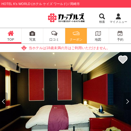
HOTEL K's WORLD (ホテル ケイズ ワールド) / 岡崎市
検索
マイメニュー
TOP
写真
口コミ
クーポン
地図
予約
当ホテルは18歳未満の方はご利用いただけません。