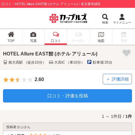
口コミ：HOTEL Allure EAST館 (ホテル アリュール) / 名古屋市緑区
検索
マイメニュー
TOP
写真
口コミ
クーポン
地図
予約
HOTEL Allure EAST館 (ホテル アリュール)
南大高駅 （徒歩10分）
大高IC （車10分）
駐車場:35台
5つ星のうち2.5
評価詳細
2.60
口コミ・評価を投稿
1 ～ 1件目 /
1件
投稿者:かぶさん