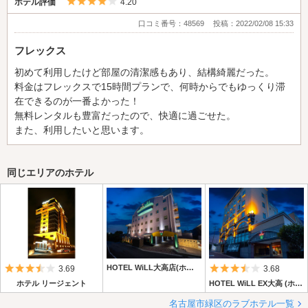
5つ星のうち4
ホテル評価
4.20
口コミ番号：48569
投稿：2022/02/08 15:33
フレックス
初めて利用したけど部屋の清潔感もあり、結構綺麗だった。
料金はフレックスで15時間プランで、何時からでもゆっくり滞
在できるのが一番よかった！
無料レンタルも豊富だったので、快適に過ごせた。
また、利用したいと思います。
同じエリアのホテル
5つ星のうち3.5
HOTEL WiLL大高店(ホテル ウィル 大高店)
5つ星のうち3.
3.69
3.68
ホテル リージェント
HOTEL WiLL EX大高 (ホテル ウィル EX大高)
名古屋市緑区のラブホテル一覧