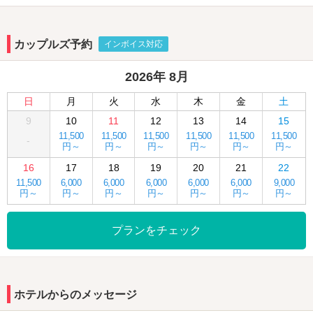
デートコースでリーズナブルにご利用いただけます。
『いつものロジェで』お待ちしてます♪
カップルズ予約
インボイス対応
2026年 8月
日
月
火
水
木
金
土
9
10
11
12
13
14
15
11,500
11,500
11,500
11,500
11,500
11,500
-
円～
円～
円～
円～
円～
円～
16
17
18
19
20
21
22
11,500
6,000
6,000
6,000
6,000
6,000
9,000
円～
円～
円～
円～
円～
円～
円～
プランをチェック
ホテルからのメッセージ