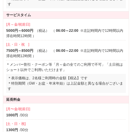
す
サービスタイム
[月～金/祝前日]
5000円～6000円
（税込）
（
06:00～22:00
※左記時間内で12時間以内
滞在時間12時間
）
[土・日・祝 ]
7500円～8500円
（税込）
（
06:00～22:00
※左記時間内で12時間以内
滞在時間12時間
）
＊メンバー割引・クーポン等「月～金の全てのご利用で不可」「土日祝は
ショート以外でご利用いただけます」
＊表示価格は、2名様ご利用時の金額【税込】です
＊特別期間（GW・お盆・年末年始）は上記金額と異なる場合がございま
す
延長料金
[月〜金/祝前日]
1000円
/30分
[土・日・祝]
1300円
/30分