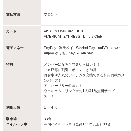
支払方法
フロント
カード
VISA
MasterCard
JCB
AMERICAN EXPRESS
Diners Club
電子マネー
PayPay
楽天ペイ
Wechat Pay
auPAY
d払い
Alipay ゆうちょpay J-Coin pay
特典
メンバーになると特典いっぱい！！
ご来店毎に割引・ポイントが加算
お食事や人気のアイテムを交換できる特典満載のメ
ンバーズ！！
アニバーサリー特典も！
ウェルカムドリンク☆お1人様1品無料サービ
ス！！
利用人数
1 ～ 4 人
駐車場
33台
ハイルーフ車
※内ハイルーフ車（全高1.55m以上）33台