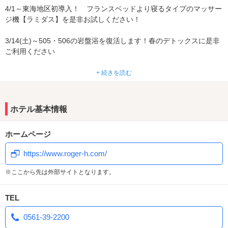
4/1～東海地区初導入！ フランスベッドより寝るタイプのマッサー
ジ機【ラミダス】を是非お試しください！
3/14(土)～505・506の岩盤浴を復活します！春のデトックスに是非
ご利用ください
コスパ最強！新システム料金！
+ 続きを読む
2時間ショート 3800円～
3時間休憩 4500円～
ホテル基本情報
フリータイム 5000円～
深夜ショート 4800円～
ホームページ
宿泊 5500円～
延長 1000円～
https://www.roger-h.com/
★クロームキャスト全室対応！
※ここから先は外部サイトとなります。
★全室VODがバージョンアップ！
★全室無料WiーFi完備！
TEL
0561-39-2200