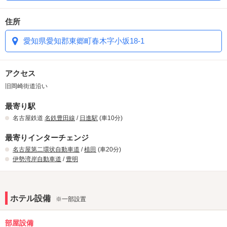
住所
愛知県愛知郡東郷町春木字小坂18-1
アクセス
旧岡崎街道沿い
最寄り駅
名古屋鉄道
名鉄豊田線
/
日進駅
(車10分)
最寄りインターチェンジ
名古屋第二環状自動車道
/
植田
(車20分)
伊勢湾岸自動車道
/
豊明
ホテル設備
※一部設置
部屋設備