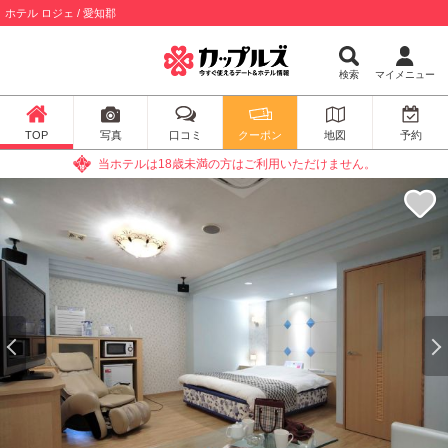
ホテル ロジェ / 愛知郡
検索
マイメニュー
TOP
写真
口コミ
クーポン
地図
予約
当ホテルは18歳未満の方はご利用いただけません。