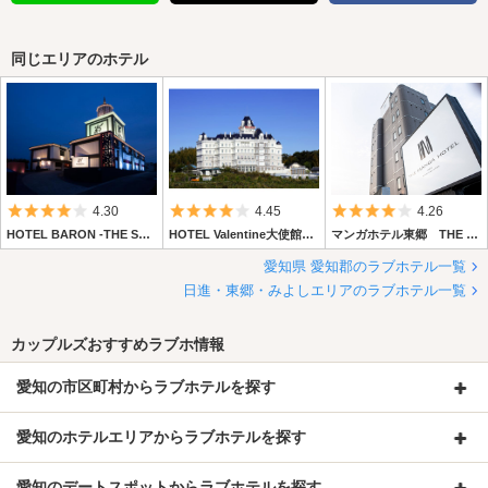
同じエリアのホテル
5つ星のうち4
5つ星のうち4
5つ星のうち4
4.30
4.45
4.26
HOTEL BARON -THE SWEET MODERN-
HOTEL Valentine大使館東郷店 (ホテル バレンタイン 大使館東郷店)
マンガホテル東郷 THE MANGA HOTEL TOGO
愛知県 愛知郡のラブホテル一覧
日進・東郷・みよしエリアのラブホテル一覧
カップルズおすすめラブホ情報
愛知の市区町村からラブホテルを探す
愛知のホテルエリアからラブホテルを探す
愛知のデートスポットからラブホテルを探す