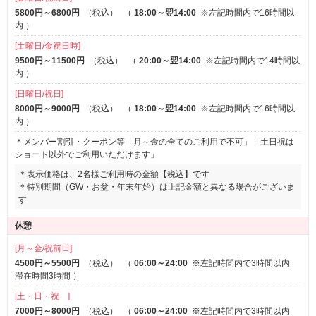
ルームサービス
5800円～6800円
（税込）
（
18:00～翌14:00
※左記時間内で16時間以
内
）
[土曜日/金祝日時]
9500円～11500円
（税込）
（
20:00～翌14:00
※左記時間内で14時間以
内
）
[日曜日/祝日]
8000円～9000円
（税込）
（
18:00～翌14:00
※左記時間内で16時間以
内
）
＊メンバー割引・クーポン等「月～金の全てのご利用で不可」「土日祝は
ショート以外でご利用いただけます」
＊表示価格は、2名様ご利用時の金額【税込】です
＊特別期間（GW・お盆・年末年始）は上記金額と異なる場合がございま
す
休憩
[月～金/祝前日]
4500円～5500円
（税込）
（
06:00～24:00
※左記時間内で3時間以内
滞在時間3時間
）
[土・日・祝 ]
7000円～8000円
（税込）
（
06:00～24:00
※左記時間内で3時間以内