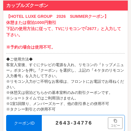
カップルズクーポン
【HOTEL LUXE GROUP 2026 SUMMERクーポン】
休憩または宿泊1000円割引
下記の使用方法に従って、TVにリモコンで｢2677」と入力して
下さい。
※予約の場合は使用不可。
◆ご使用方法◆
客室入室後、すぐにテレビの電源を入れ、リモコンの『トップメニュ
ー』ボタンを押し『クーポン』を選択し、上記の『４ケタのリモコン
入力番号』を入力して下さい。
※リモコン入力がご不明なお客様は、フロントにお電話でお尋ねくだ
さい。
※休憩又は宿泊どちらかの基本室料のみの割引クーポンです。
※ショートタイムではご利用頂けません。
※1室1回限り、メンバーズカード、他の割引券との併用不可
※タクシー割引との併用不可
2643-34776
クーポンID
コピー