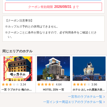
2026/08/31
クーポン有効期限
まで
【クーポン注意事項】
※カップルズ予約との併用はできません。
※クーポンごとに条件が異なりますので、必ず利用条件をご確認くださ
い。
同じエリアのホテル
5つ星のうち3
5つ星のうち4.5
5つ星のうち3.
3.34
4.64
3.96
一宮 ラブホテル 俺のホテル 一宮店
HOTEL ZEN 一宮
ホテル おしゃれ貴族大使館一宮店
一宮市のラブホテル一覧
一宮インター周辺エリアのラブホテル一覧