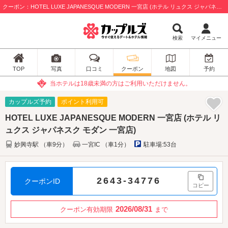
クーポン：HOTEL LUXE JAPANESQUE MODERN 一宮店 (ホテル リュクス ジャパネスク モダン 一宮店) / 一宮市
検索
マイメニュー
TOP
写真
口コミ
クーポン
地図
予約
当ホテルは18歳未満の方はご利用いただけません。
カップルズ予約
ポイント利用可
HOTEL LUXE JAPANESQUE MODERN 一宮店 (ホテル リ
ュクス ジャパネスク モダン 一宮店)
妙興寺駅 （車9分）
一宮IC （車1分）
駐車場:53台
2643-34776
クーポンID
コピー
2026/08/31
クーポン有効期限
まで