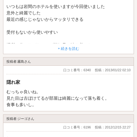
いつもは岩間のホテルを使いますが今回使いました
意外と綺麗でした
最近の感じじゃないからマッタリできる
受付もないから使いやすい
場所は分かりづらいけど詳細見て辿り着いた
+ 続きを読む
露天風呂とかあるといいなー
投稿者:霧島さん
口コミ番号：6340
投稿：2013/01/22 02:10
隠れ家
むっちゃ良いね。
見た目は古ぼけてるが部屋は綺麗になって落ち着く。
食事も多いし。
投稿者:ジーゴさん
口コミ番号：6196
投稿：2012/12/15 22:27