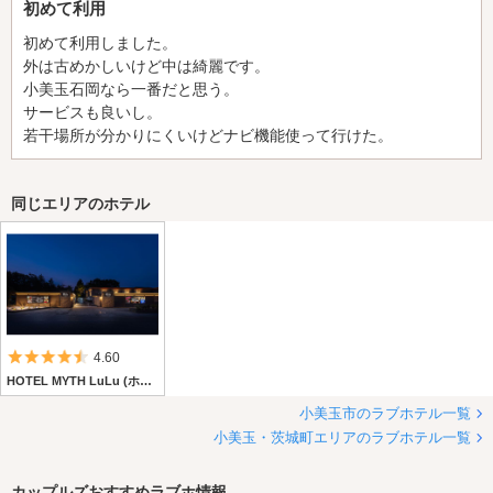
初めて利用
初めて利用しました。
外は古めかしいけど中は綺麗です。
小美玉石岡なら一番だと思う。
サービスも良いし。
若干場所が分かりにくいけどナビ機能使って行けた。
同じエリアのホテル
5つ星のうち4.5
4.60
HOTEL MYTH LuLu (ホテル マイス ルル)
小美玉市のラブホテル一覧
小美玉・茨城町エリアのラブホテル一覧
カップルズおすすめラブホ情報