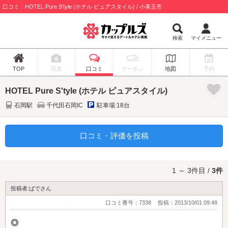
口コミ：HOTEL Pure S'tyle (ホテル ピュアスタイル) / 小美玉市
検索
マイメニュー
TOP
写真
口コミ
クーポン
地図
予約
HOTEL Pure S'tyle (ホテル ピュアスタイル)
石岡駅
千代田石岡IC
駐車場:18台
口コミ・評価を投稿
1 ～ 3件目 /
3件
投稿者:ばでさん
口コミ番号：7338
投稿：2013/10/01 09:48
◎