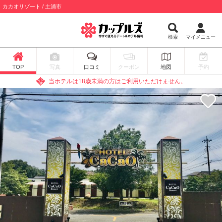
カカオリゾート / 土浦市
検索
マイメニュー
TOP
写真
口コミ
クーポン
地図
予約
当ホテルは18歳未満の方はご利用いただけません。