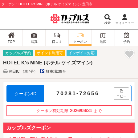
クーポン：HOTEL K's MINE (ホテル ケイズマイン) / 豊田市
検索
マイメニュー
TOP
写真
口コミ
クーポン
地図
予約
カップルズ予約
ポイント利用可
インボイス対応
HOTEL K's MINE (ホテル ケイズマイン)
豊田IC （車7分）
駐車場:39台
70281-72656
クーポンID
コピー
2026/08/31
クーポン有効期限
まで
カップルズクーポン