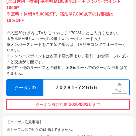
[全日休憩・宿泊] 基本料金1000円OFF ＋ メンバーポイント
1000P
※室料：休憩￥5,000以下、宿泊￥7,000以下のお部屋は
10％OFF
※入室30分以内にTVリモコンにて「70281」とご入力ください。
ホテルMENU → クーポン利用 → クーポンコード入力
※メンバーズカードをご要望の場合は、TVリモコンにてオーダーく
ださい。
※メンバーズポイントは次回来店の際より、割引・お食事、プレゼン
トと交換が可能です。
※他券・他のサービスとの併用、SDGsルームでのクーポン利用はで
きません。
70281-72656
クーポンID
コピー
2026/08/31
クーポン有効期限
まで
【クーポン注意事項】
※カップルズ予約との併用はできません。