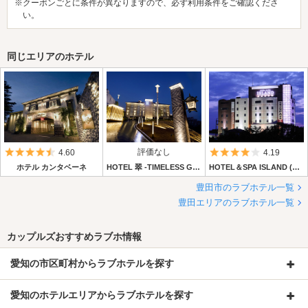
※クーポンごとに条件が異なりますので、必ず利用条件をご確認くださ
い。
同じエリアのホテル
5つ星のうち4.5
評価なし
5つ星のうち4
4.60
4.19
ホテル カンタベーネ
HOTEL 翠 -TIMELESS GARDEN-
HOTEL＆SPA ISLAND (ホテル アンド スパ アイランド)
豊田市のラブホテル一覧
豊田エリアのラブホテル一覧
カップルズおすすめラブホ情報
愛知の市区町村からラブホテルを探す
愛知のホテルエリアからラブホテルを探す