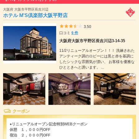
大阪府 大阪市平野区長吉川辺
ホテル M'S倶楽部大阪平野店
5つ星のうち3.5
3.50
口コミ
9 件
大阪府大阪市平野区長吉川辺3-14-35
11/2リニューアルオープン！！！ 洗練された
アンティーク調のロビーには黒と赤を基調に
したシックな雰囲気が漂い、 お客様を優雅な
ひとときへと誘います。 ...
クーポン
●リニューアルオープン記念特別WEBクーポン
休憩 １，０００円OFF
宿泊 ２，０００円OFF