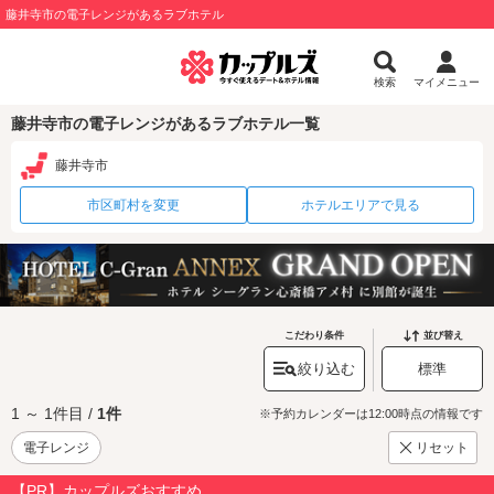
藤井寺市の電子レンジがあるラブホテル
検索
マイメニュー
藤井寺市の電子レンジがあるラブホテル一覧
藤井寺市
市区町村を変更
ホテルエリアで見る
こだわり条件
並び替え
絞り込む
標準
1 ～ 1件目 /
1件
※予約カレンダーは12:00時点の情報です
電子レンジ
リセット
【PR】カップルズおすすめ