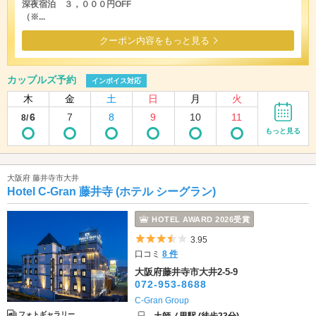
深夜宿泊 ３，０００円OFF
（※...
クーポン内容をもっと見る
カップルズ予約
インボイス対応
木
金
土
日
月
火
6
7
8
9
10
11
8/
もっと見る
大阪府 藤井寺市大井
Hotel C-Gran 藤井寺 (ホテル シーグラン)
HOTEL AWARD 2026受賞
5つ星のうち3.5
3.95
口コミ
8 件
大阪府藤井寺市大井2-5-9
072-953-8688
C-Gran Group
フォトギャラリー