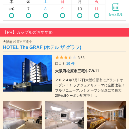
木
金
土
日
月
火
6
7
8
9
10
11
8/
もっと見る
【PR】カップルズおすすめ
大阪府 松原市三宅中
HOTEL The GRAF (ホテル ザ グラフ)
5つ星のうち3.5
3.58
口コミ
10 件
大阪府松原市三宅中7-9-11
２０２４年7月17日大阪松原市にグランドオ
ープン！！ ラグジュアリテーマに全面改装！
フルリニューアル！ オープン記念にて最大
20%offクーポン配布中！ ...