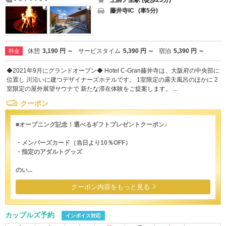
土師ノ里駅 (徒歩23分)
藤井寺IC
(車5分)
休憩
3,190 円 ～
サービスタイム
5,390 円 ～
宿泊
5,390 円 ～
料金
◆2021年9月にグランドオープン◆ Hotel C-Gran藤井寺は、大阪府の中央部に
位置し 川沿いに建つデザイナーズホテルです。 1室限定の露天風呂のほかに 2
室限定の屋外展望サウナで 新たな滞在体験をご提案します。 ...
クーポン
■オープニング記念！選べるギフトプレゼントクーポン♪
・メンバーズカード（当日より10％OFF）
・指定のアダルトグッズ
のい...
クーポン内容をもっと見る
カップルズ予約
インボイス対応