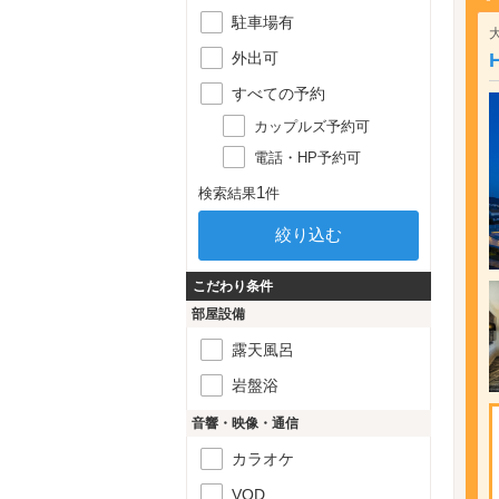
駐車場有
外出可
すべての予約
カップルズ予約可
電話・HP予約可
1
検索結果
件
こだわり条件
部屋設備
露天風呂
岩盤浴
音響・映像・通信
カラオケ
VOD