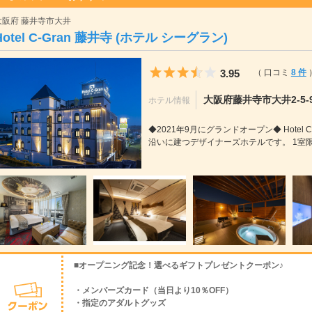
大阪府 藤井寺市大井
Hotel C-Gran 藤井寺 (ホテル シーグラン)
5つ星のうち3.5
3.95
（ 口コミ
8 件
大阪府藤井寺市大井2-5-
ホテル情報
◆2021年9月にグランドオープン◆ Hotel
沿いに建つデザイナーズホテルです。 1室限定
■オープニング記念！選べるギフトプレゼントクーポン♪
・メンバーズカード（当日より10％OFF）
・指定のアダルトグッズ