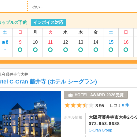
のい...
インボイス対応
カップルズ予約
土
日
月
火
水
木
金
土
日
8
9
10
11
12
13
14
15
16
8/
-
阪府 藤井寺市大井
otel C-Gran 藤井寺 (ホテル シーグラン)
HOTEL AWARD 2026受賞
5つ星のうち3.5
3.95
口コミ
8 件
大阪府藤井寺市大井2-5-
ホテル情報
072-953-8688
C-Gran Group