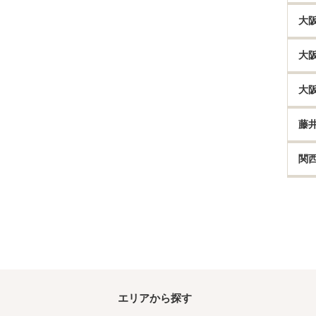
大
大
大
藤
関
エリアから探す