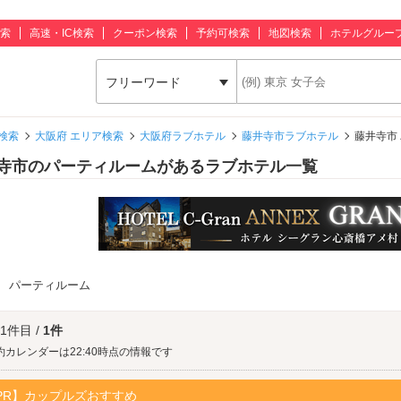
索
高速・IC検索
クーポン検索
予約可検索
地図検索
ホテルグルー
フリーワード
検索
大阪府 エリア検索
大阪府ラブホテル
藤井寺市ラブホテル
藤井寺市
寺市のパーティルームがあるラブホテル一覧
：
パーティルーム
 1件目 /
1件
約カレンダーは22:40時点の情報です
PR】カップルズおすすめ