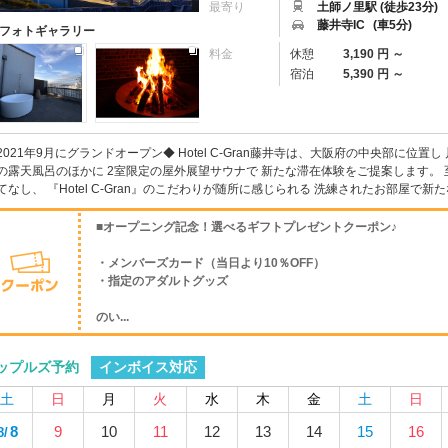
最寄り
土師ノ里駅 (徒歩23分)
藤井寺IC
(車5分)
フォトギャラリー
料金
休憩
3,190 円 ～
宿泊
5,390 円 ～
2021年9月にグランドオープン◆ Hotel C-Gran藤井寺は、大阪府の中央部に位
の露天風呂のほかに 2室限定の屋外展望サウナで 新たな滞在体験をご提案します。
てなし、 『Hotel C-Gran』のこだわりが随所に感じられる 洗練されたお部屋で新た
■オープニング記念！選べるギフトプレゼントクーポン♪
・メンバーズカード（当日より10％OFF）
・指定のアダルトグッズ
のい...
インボイス対応
ップルズ予約
土
日
月
火
水
木
金
土
日
8
9
10
11
12
13
14
15
16
8/