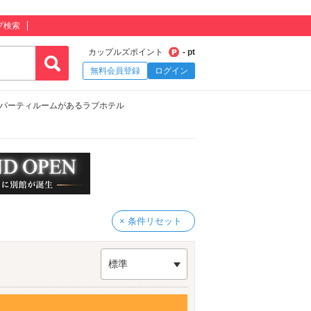
プ検索
カップルズポイント
- pt
無料会員登録
ログイン
 パーティルームがあるラブホテル
× 条件リセット
標準