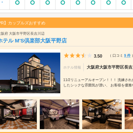
-
PR】カップルズおすすめ
大阪府 大阪市平野区長吉川辺
ホテル M'S倶楽部大阪平野店
5つ星のうち3.5
3.50
（ 口コミ
9 件
大阪府大阪市平野区長吉川辺
ホテル情報
11/2リニューアルオープン！！！ 洗練
したシックな雰囲気が漂い、 お客様を優雅な