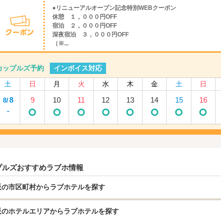
●リニューアルオープン記念特別WEBクーポン
休憩 １，０００円OFF
宿泊 ２，０００円OFF
深夜宿泊 ３，０００円OFF
（※...
インボイス対応
カップルズ予約
土
日
月
火
水
木
金
土
日
8
9
10
11
12
13
14
15
16
8/
-
プルズおすすめラブホ情報
阪の市区町村からラブホテルを探す
阪のホテルエリアからラブホテルを探す