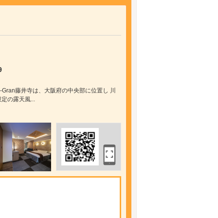
）
9
 C-Gran藤井寺は、大阪府の中央部に位置し 川
の露天風...