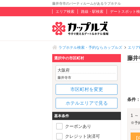
藤井寺市のパーティルームがあるラブホテル
エリア検索
路線・駅検索
デートスポット検
ラブホテル検索・予約ならカップルズ
エリア
藤井
選択中の市区町村
大阪府
藤井寺市
市区町村を変更
条件
ホテルエリアで見る
1 ～
基本条件
※予
クーポンあり
クレジット決済可
【