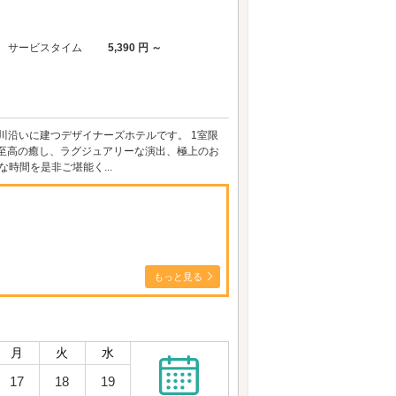
サービスタイム
5,390 円 ～
置し 川沿いに建つデザイナーズホテルです。 1室限
 至高の癒し、ラグジュアリーな演出、極上のお
な時間を是非ご堪能く...
もっと見る
月
火
水
17
18
19