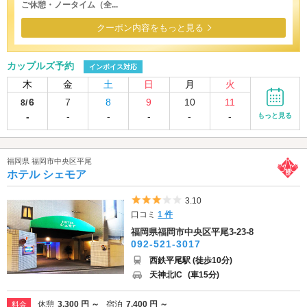
ご休憩・ノータイム（全...
クーポン内容をもっと見る
カップルズ予約
インボイス対応
木
金
土
日
月
火
6
7
8
9
10
11
8/
-
-
-
-
-
-
もっと見る
福岡県 福岡市中央区平尾
ホテル シェモア
5つ星のうち3
3.10
口コミ
1 件
福岡県福岡市中央区平尾3-23-8
092-521-3017
西鉄平尾駅 (徒歩10分)
天神北IC
(車15分)
休憩
3,300 円 ～
宿泊
7,400 円 ～
料金