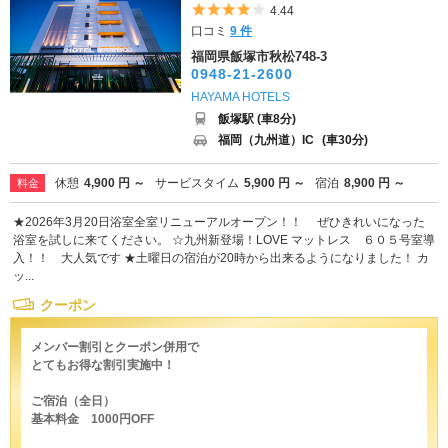
5つ星のうち4
4.44
口コミ
9 件
福岡県飯塚市秋松748-3
0948-21-2600
HAYAMA HOTELS
飯塚駅 (車8分)
福岡（九州道）IC
(車30分)
休憩
4,900 円 ～
サービスタイム
5,900 円 ～
宿泊
8,900 円 ～
料金
★2026年3月20日浴室全室リニューアルオープン！！ ぜひきれいになった
浴室を試しに来てください。 ☆九州新登場！LOVE マットレス ６０５号室導
入！！ 大人気です ★土曜日の宿泊が20時から出来るようになりました！ カ
ッ...
クーポン
メンバー割引とクーポン併用で
とてもお得な割引実施中！
ご宿泊（全日）
基本料金 1000円OFF