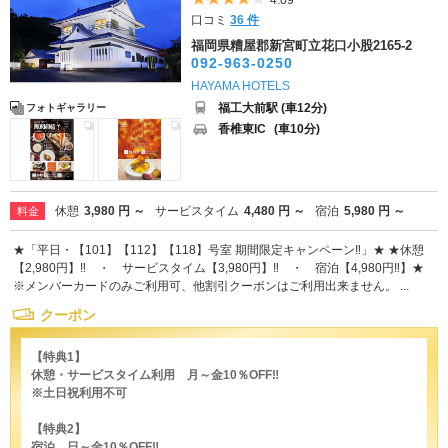
4.09
口コミ
36 件
福岡県糟屋郡新宮町立花口小股2165-2
092-963-0250
HAYAMA HOTELS
福工大前駅 (車12分)
フォトギャラリー
香椎東IC
(車10分)
休憩
3,980 円 ～
サービスタイム
4,480 円 ～
宿泊
5,980 円 ～
料金
★「平日・【101】【112】【118】号室 期間限定キャンペーン‼」★ ★休憩
【2,980円】‼ ・ サービスタイム【3,980円】‼ ・ 宿泊【4,980円‼】★
※メンバーカードのみご利用可、他割引クーポンはご利用出来ません。 ...
クーポン
【特典1】
休憩・サービスタイム利用 月～金10％OFF‼
※土日祝利用不可
【特典2】
宿泊 日～金10％OFF‼