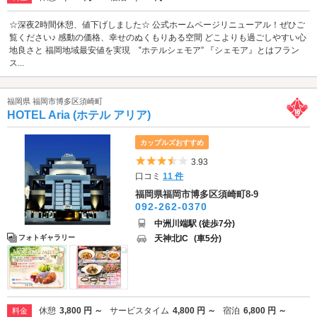
☆深夜2時間休憩、値下げしました☆ 公式ホームページリニューアル！ぜひご
覧ください♪ 感動の価格、幸せのぬくもりある空間 どこよりも過ごしやすい心
地良さと 福岡地域最安値を実現 ‟ホテルシェモア” 『シェモア』とはフラン
ス...
福岡県 福岡市博多区須崎町
HOTEL Aria (ホテル アリア)
カップルズおすすめ
5つ星のうち3.5
3.93
口コミ
11 件
福岡県福岡市博多区須崎町8-9
092-262-0370
中洲川端駅 (徒歩7分)
天神北IC
(車5分)
フォトギャラリー
休憩
3,800 円 ～
サービスタイム
4,800 円 ～
宿泊
6,800 円 ～
料金