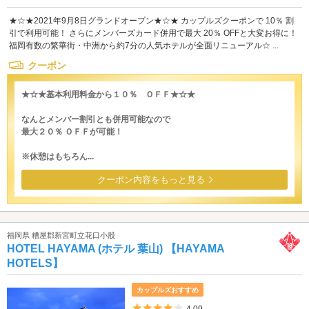
★☆★2021年9月8日グランドオープン★☆★ カップルズクーポンで 10％ 割
引で利用可能！ さらにメンバーズカード併用で最大 20％ OFFと大変お得に！
福岡有数の繁華街・中洲から約7分の人気ホテルが全面リニューアル☆ ...
クーポン
★☆★基本利用料金から１０％ ＯＦＦ★☆★
なんとメンバー割引とも併用可能なので
最大２０％ ＯＦＦが可能！
※休憩はもちろん...
クーポン内容をもっと見る
福岡県 糟屋郡新宮町立花口小股
HOTEL HAYAMA (ホテル 葉山) 【HAYAMA
HOTELS】
カップルズおすすめ
5つ星のうち4