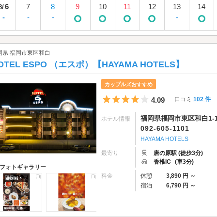
6
7
8
9
10
11
12
13
14
8/
-
-
-
-
岡県 福岡市東区和白
OTEL ESPO （エスポ）【HAYAMA HOTELS】
カップルズおすすめ
5つ星のうち4
4.09
口コミ
102 件
福岡県福岡市東区和白1-10
ホテル情報
092-605-1101
HAYAMA HOTELS
最寄り
唐の原駅 (徒歩3分)
香椎IC
(車3分)
フォトギャラリー
料金
休憩
3,890 円 ～
宿泊
6,790 円 ～