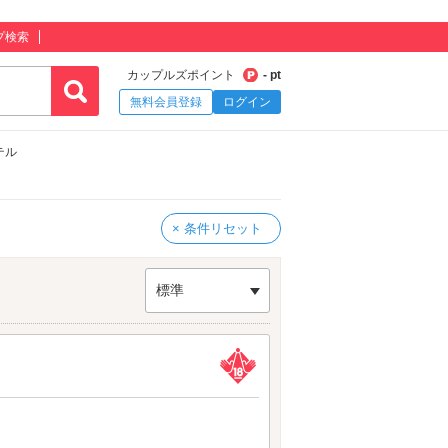
プ検索
カップルズポイント
- pt
無料会員登録
ログイン
テル
× 条件リセット
標準