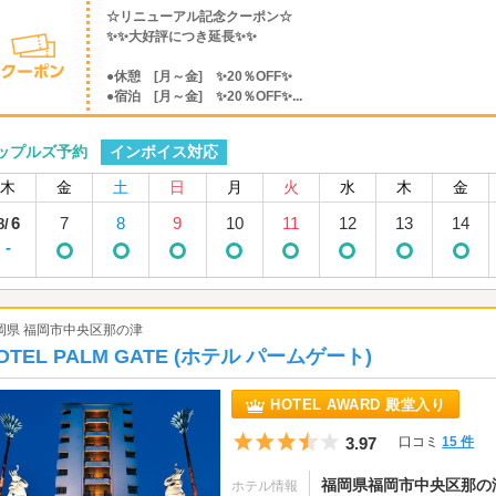
☆リニューアル記念クーポン☆
✨✨大好評につき延長✨✨
●休憩 [月～金] ✨20％OFF✨
●宿泊 [月～金] ✨20％OFF✨...
インボイス対応
ップルズ予約
木
金
土
日
月
火
水
木
金
6
7
8
9
10
11
12
13
14
8/
-
岡県 福岡市中央区那の津
OTEL PALM GATE (ホテル パームゲート)
HOTEL AWARD 殿堂入り
5つ星のうち3.5
3.97
口コミ
15 件
福岡県福岡市中央区那の津5
ホテル情報