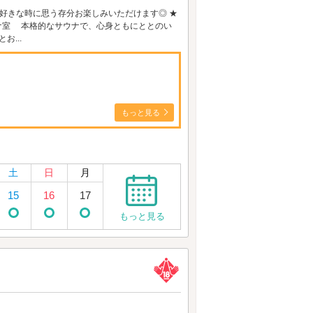
me等 お好きな時に思う存分お楽しみいただけます◎ ★
ウナ室 本格的なサウナで、心身ともにととのい
お...
もっと見る
土
日
月
15
16
17
もっと見る