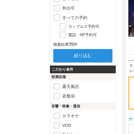
外出可
すべての予約
カップルズ予約可
電話・HP予約可
99
検索結果
件
―
タ
こだわり条件
レ
部屋設備
露天風呂
岩盤浴
音響・映像・通信
カラオケ
カ
VOD