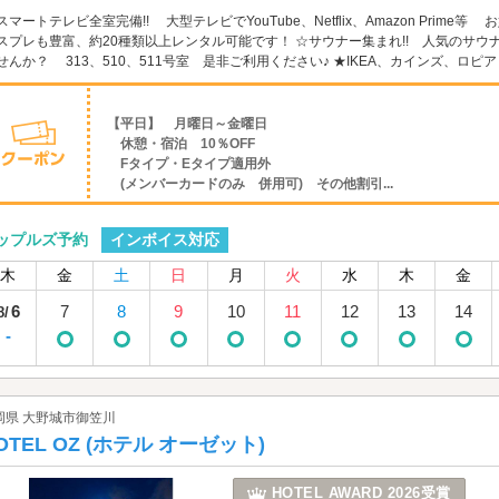
スマートテレビ全室完備!! 大型テレビでYouTube、Netflix、Amazon Pri
スプレも豊富、約20種類以上レンタル可能です！ ☆サウナー集まれ!! 人気のサ
せんか？ 313、510、511号室 是非ご利用ください♪ ★IKEA、カインズ、ロピアと
【平日】 月曜日～金曜日
休憩・宿泊 10％OFF
Fタイプ・Eタイプ適用外
(メンバーカードのみ 併用可) その他割引...
インボイス対応
ップルズ予約
木
金
土
日
月
火
水
木
金
6
7
8
9
10
11
12
13
14
8/
-
岡県 大野城市御笠川
OTEL OZ (ホテル オーゼット)
HOTEL AWARD 2026受賞