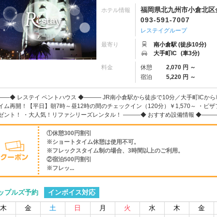
福岡県北九州市小倉北区金田
ホテル情報
093-591-7007
レステイグループ
最寄り
南小倉駅 (徒歩10分)
大手町IC
(車3分)
料金
休憩
2,070 円 ～
宿泊
5,220 円 ～
――◆ レステイ ペントハウス ◆――― JR南小倉駅から徒歩で10分／大手町ICから
イム再開！【平日】朝7時～昼12時の間のチェックイン（120分）￥1,570～ ・
ゼント！ ・大人気！リファシリーズレンタル！ ―――◆ おすすめ設備情報 ◆――― 【Go
①休憩300円割引
※ショートタイム休憩は使用不可。
※フレックスタイム制の場合、3時間以上のご利用。
②宿泊500円割引
※フレッ...
インボイス対応
ップルズ予約
木
金
土
日
月
火
水
木
金