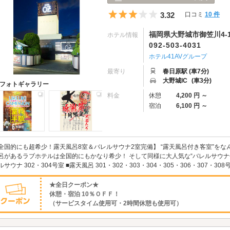
5つ星のうち3
3.32
口コミ
10 件
福岡県大野城市御笠川4-11
ホテル情報
092-503-4031
ホテル41AVグループ
最寄り
春日原駅 (車7分)
大野城IC
(車3分)
フォトギャラリー
料金
休憩
4,200 円 ～
宿泊
6,100 円 ～
全国的にも超希少！露天風呂8室＆バレルサウナ2室完備】 “露天風呂付き客室”をな
呂があるラブホテルは全国的にもかなり希少！ そして同様に大人気な“バレルサウナ付
ルサウナ 302・304号室 ■露天風呂 301・302・303・304・305・306・307・308号室
★全日クーポン★
休憩・宿泊 10％ＯＦＦ！
（サービスタイム使用可・2時間休憩も使用可）