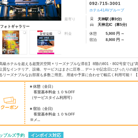
092-715-3001
ホテル41AVグループ
最寄り
天神駅 (車9分)
天神北IC
(車5分)
フォトギャラリー
料金
休憩
5,900 円 ～
宿泊
8,900 円 ～
高級ホテルを超える超贅沢空間 × リーズナブルな滞在】 8階の801・802号室では
上質なインテリア、設備、サービスはまさに圧巻… デートや記念日にぴったりの超
るリーズナブルなお部屋も多数ご用意。 用途や予算に合わせて幅広く利用可能！ 【贅沢
■ 休憩（全日）
客室基本料金 １０％OFF
（サービスタイム利用可）
■ 宿泊（全日)
客室基本料金 １０％OFF
※メ...
インボイス対応
ップルズ予約