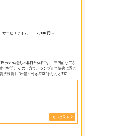
サービスタイム
7,900 円 ～
“高級ホテル超えの非日常体験“を。 圧倒的な広さ
贅沢空間。 その一方で、シンプルで快適に過ご
設備】 ”岩盤浴付き客室”をなんと7室...
もっと見る