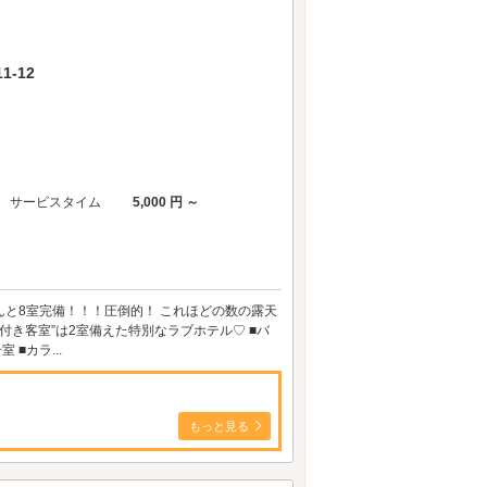
-12
サービスタイム
5,000 円 ～
んと8室完備！！！圧倒的！ これほどの数の露天
き客室”は2室備えた特別なラブホテル♡ ■バ
 ■カラ...
もっと見る