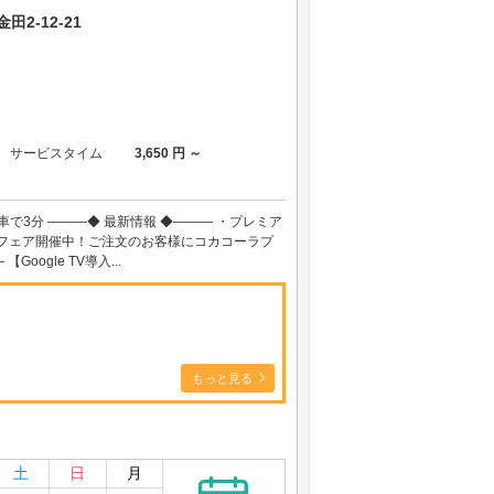
2-12-21
サービスタイム
3,650 円 ～
車で3分 ―――◆ 最新情報 ◆――― ・プレミア
ピザフェア開催中！ご注文のお客様にコカコーラプ
ogle TV導入...
もっと見る
土
日
月