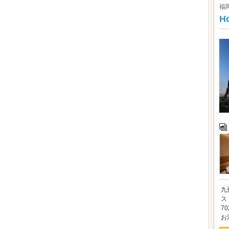
福
H
九
ス
7
お