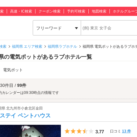
索
高速・IC検索
クーポン検索
予約可検索
地図検索
ホテルグルー
フリーワード
検索
福岡県 エリア検索
福岡県ラブホテル
福岡県 電気ポットがあるラブホ
県の電気ポットがあるラブホテル一覧
：
電気ポット
 30件目 /
99件
約カレンダーは09:30時点の情報です
岡県 北九州市小倉北区金田
ステイ ペントハウス
5つ星のうち3.5
3.77
口コミ
13 件