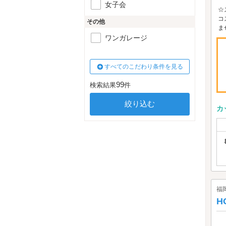
女子会
☆
コ
その他
ま
ワンガレージ
すべてのこだわり条件を見る
99
検索結果
件
カ
福
H