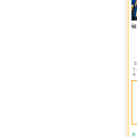
【
と
せ
カ