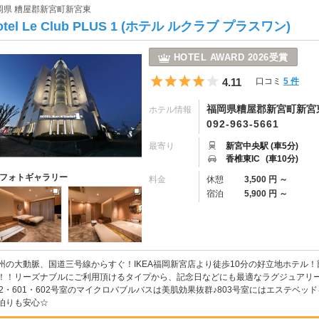
岡県 糟屋郡新宮町新宮東
otel Le Club PLUS 1 (ホテル ルクラブ プラスワン)
HOTEL AWARD 2026受賞
5つ星のうち4
4.11
口コミ
5 件
福岡県糟屋郡新宮町新宮東5
ホテル情報
092-963-5661
最寄り
新宮中央駅 (車5分)
香椎東IC
(車10分)
フォトギャラリー
料金
休憩
3,500 円 ～
宿泊
5,900 円 ～
州の大動脈、国道三号線からすぐ！IKEA福岡新宮店より徒歩10分の好立地ホテル
！！リーズナブルにご利用頂けるタイプから、記念日などにも最適なラグジュアリ
02・601・602号室のマイクロバブルバスは美肌効果抜群♪803号室にはエステベ
泊りも安心☆