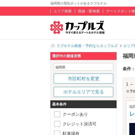
福岡県の電気ポットがあるラブホテル
エリア検索
路線・駅検索
デートスポット検
ラブホテル検索・予約ならカップルズ
エリア
福岡
選択中の都道府県
福岡県
条件
市区町村を変更
1 ～
ホテルエリアで見る
※予
基本条件
福
レ
クーポンあり
クレジット決済可
駐車場有