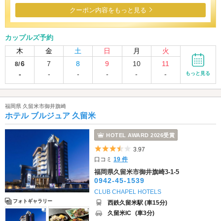
クーポン内容をもっと見る
カップルズ予約
木
金
土
日
月
火
6
7
8
9
10
11
8/
-
-
-
-
-
-
もっと見る
福岡県 久留米市御井旗崎
ホテル ブルジュア 久留米
HOTEL AWARD 2026受賞
5つ星のうち3.5
3.97
口コミ
19 件
福岡県久留米市御井旗崎3-1-5
0942-45-1539
CLUB CHAPEL HOTELS
フォトギャラリー
西鉄久留米駅 (車15分)
久留米IC
(車3分)