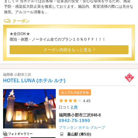
まして※ 当ホテルではお客様・従業員の安全・安心な環境を守るため、感染
予防・感染拡大防止策を徹底しております。施設内、客室清掃の際には充分な
換気、アルコール消毒を...
クーポン
★全日OK★
宿泊・休憩・ノータイム全てのプラン１０％ＯＦＦ！！！
クーポン内容をもっと見る
福岡県 小郡市三沢
HOTEL LUNA (ホテル ルナ)
カップルズおすすめ
5つ星のうち4
4.45
口コミ
2 件
福岡県小郡市三沢848-8
0942-75-1990
プランタン ホテル グループ
基山駅 (車5分)
フォトギャラリー