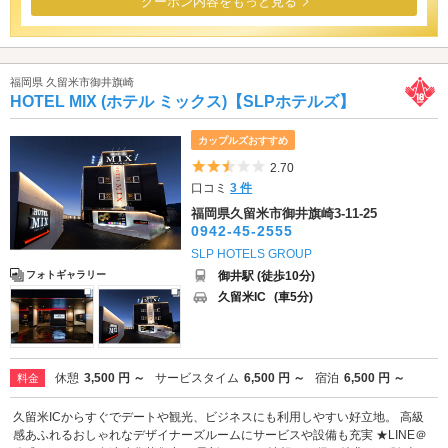
クーポン内容をもっと見る
福岡県 久留米市御井旗崎
HOTEL MIX (ホテル ミックス)【SLPホテルズ】
カップルズおすすめ
5つ星のうち2.5
2.70
口コミ
3 件
福岡県久留米市御井旗崎3-11-25
0942-45-2555
SLP HOTELS GROUP
御井駅 (徒歩10分)
フォトギャラリー
久留米IC
(車5分)
休憩
3,500 円 ～
サービスタイム
6,500 円 ～
宿泊
6,500 円 ～
料金
久留米ICからすぐでデートや観光、ビジネスにも利用しやすい好立地。 高級
感あふれるおしゃれなデザイナーズルームにサービスや設備も充実 ★LINE＠