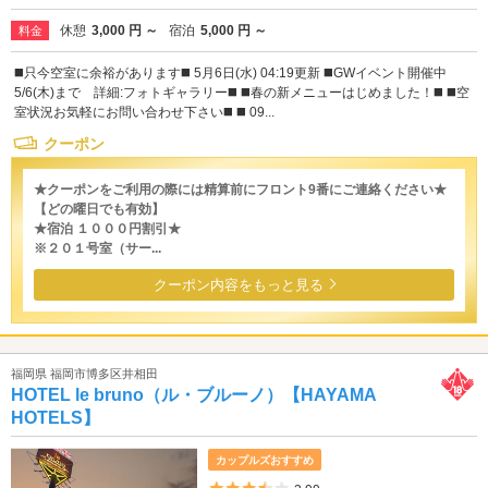
休憩
3,000 円 ～
宿泊
5,000 円 ～
料金
◼️只今空室に余裕があります◼️ 5月6日(水) 04:19更新 ◼️GWイベント開催中
5/6(木)まで 詳細:フォトギャラリー◼️ ◼️春の新メニューはじめました！◼️ ◼️空
室状況お気軽にお問い合わせ下さい◼️ ◼️ 09...
クーポン
★クーポンをご利用の際には精算前にフロント9番にご連絡ください★
【どの曜日でも有効】
★宿泊 １０００円割引★
※２０１号室（サー...
クーポン内容をもっと見る
福岡県 福岡市博多区井相田
HOTEL le bruno（ル・ブルーノ）【HAYAMA
HOTELS】
カップルズおすすめ