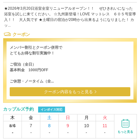
★2026年3月20日浴室全室リニューアルオープン！！ ぜひきれいになった
浴室を試しに来てください。 ☆九州新登場！LOVE マットレス ６０５号室導
入！！ 大人気です ★土曜日の宿泊が20時から出来るようになりました！ カ
ッ...
クーポン
メンバー割引とクーポン併用で
とてもお得な割引実施中！
ご宿泊（全日）
基本料金 1000円OFF
ご休憩・ノータイム（全...
クーポン内容をもっと見る
カップルズ予約
インボイス対応
木
金
土
日
月
火
6
7
8
9
10
11
8/
-
-
-
-
-
-
もっと見る