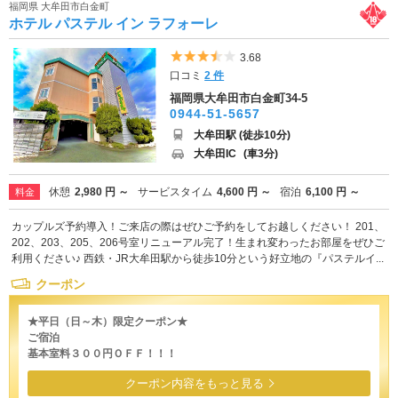
福岡県 大牟田市白金町
ホテル パステル イン ラフォーレ
5つ星のうち3.5
3.68
口コミ
2 件
福岡県大牟田市白金町34-5
0944-51-5657
大牟田駅 (徒歩10分)
大牟田IC
(車3分)
休憩
2,980 円 ～
サービスタイム
4,600 円 ～
宿泊
6,100 円 ～
料金
カップルズ予約導入！ご来店の際はぜひご予約をしてお越しください！ 201、
202、203、205、206号室リニューアル完了！生まれ変わったお部屋をぜひご
利用ください♪ 西鉄・JR大牟田駅から徒歩10分という好立地の『パステルイ...
クーポン
★平日（日～木）限定クーポン★
ご宿泊
基本室料３００円ＯＦＦ！！！
クーポン内容をもっと見る