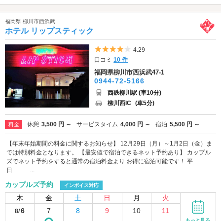
福岡県 柳川市西浜武
ホテル リップスティック
5つ星のうち4
4.29
口コミ
10 件
福岡県柳川市西浜武47-1
0944-72-5166
西鉄柳川駅 (車10分)
柳川西IC
(車5分)
休憩
3,500 円 ～
サービスタイム
4,000 円 ～
宿泊
5,500 円 ～
料金
【年末年始期間の料金に関するお知らせ】 12月29日（月）～1月2日（金）ま
では特別料金となります。 【最安値で宿泊できるネット予約あり】 カップル
ズでネット予約をすると通常の宿泊料金より お得に宿泊可能です！ 平
日 ...
カップルズ予約
インボイス対応
木
金
土
日
月
火
6
7
8
9
10
11
8/
-
-
-
-
-
もっと見る