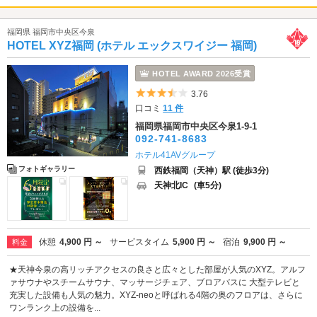
福岡県 福岡市中央区今泉
HOTEL XYZ福岡 (ホテル エックスワイジー 福岡)
HOTEL AWARD 2026受賞
5つ星のうち3.5
3.76
口コミ
11 件
福岡県福岡市中央区今泉1-9-1
092-741-8683
ホテル41AVグループ
フォトギャラリー
西鉄福岡（天神）駅 (徒歩3分)
天神北IC
(車5分)
休憩
4,900 円 ～
サービスタイム
5,900 円 ～
宿泊
9,900 円 ～
料金
★天神今泉の高リッチアクセスの良さと広々とした部屋が人気のXYZ。アルフ
ァサウナやスチームサウナ、マッサージチェア、ブロアバスに 大型テレビと
充実した設備も人気の魅力。XYZ-neoと呼ばれる4階の奥のフロアは、さらに
ワンランク上の設備を...