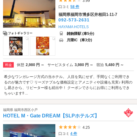
5つ星のうち3.5
3.99
口コミ
58 件
福岡県福岡市博多区井相田1-11-7
092-573-2631
HAYAMA HOTELS
雑餉隈駅 (車5分)
フォトギャラリー
月隈IC
(車3分)
休憩
2,980 円 ～
サービスタイム
3,980 円 ～
宿泊
5,480 円 ～
料金
希少なワンガレージ方式の当ホテル。 人目を気にせず、手間なくご利用でき
るのが魅力です♡ リーズナブルな価格設定とアメニティや設備も充実♪ 利用の
し易さから、リピーター様も続出中！ クーポンでさらにお得にご利用もでき
ちゃいます‼ ...
福岡県 福岡市西区小戸
HOTEL M・Gate DREAM【SLPホテルズ】
5つ星のうち4
4.25
口コミ
4 件