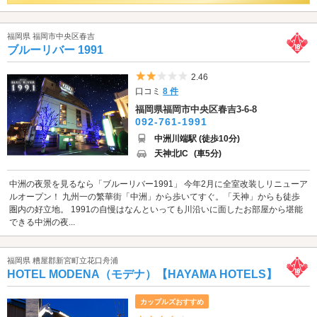
福岡県 福岡市中央区春吉
ブルーリバー 1991
5つ星のうち2
2.46
口コミ
8 件
福岡県福岡市中央区春吉3-6-8
092-761-1991
中洲川端駅 (徒歩10分)
天神北IC
(車5分)
中洲の夜景を見るなら「ブルーリバー1991」 今年2月に全室改装しリニューア
ルオープン！ 九州一の繁華街「中洲」から歩いてすぐ。「天神」からも徒歩
圏内の好立地。 1991の自慢はなんといっても川沿いに面したお部屋から堪能
できる中洲の夜...
福岡県 糟屋郡新宮町立花口舟浦
HOTEL MODENA（モデナ）【HAYAMA HOTELS】
カップルズおすすめ