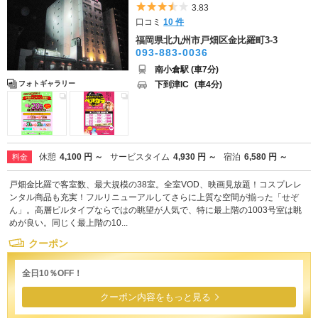
5つ星のうち3.5
3.83
口コミ
10 件
福岡県北九州市戸畑区金比羅町3-3
093-883-0036
南小倉駅 (車7分)
下到津IC
(車4分)
フォトギャラリー
休憩
4,100 円 ～
サービスタイム
4,930 円 ～
宿泊
6,580 円 ～
料金
戸畑金比羅で客室数、最大規模の38室。全室VOD、映画見放題！コスプレレ
ンタル商品も充実！フルリニューアルしてさらに上質な空間が揃った「せぞ
ん」。高層ビルタイプならではの眺望が人気で、特に最上階の1003号室は眺
めが良い。同じく最上階の10...
クーポン
全日10％OFF！
クーポン内容をもっと見る