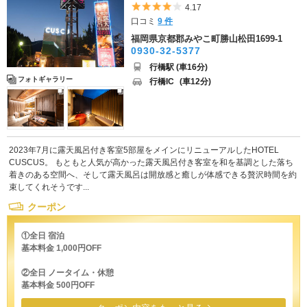
5つ星のうち4
4.17
口コミ
9 件
福岡県京都郡みやこ町勝山松田1699-1
0930-32-5377
行橋駅 (車16分)
フォトギャラリー
行橋IC
(車12分)
2023年7月に露天風呂付き客室5部屋をメインにリニューアルしたHOTEL
CUSCUS。 もともと人気が高かった露天風呂付き客室を和を基調とした落ち
着きのある空間へ、そして露天風呂は開放感と癒しが体感できる贅沢時間を約
束してくれそうです...
クーポン
①全日 宿泊
基本料金 1,000円OFF
②全日 ノータイム・休憩
基本料金 500円OFF