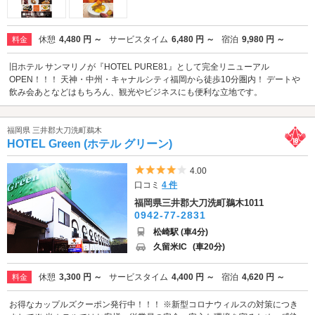
休憩
4,480 円 ～
サービスタイム
6,480 円 ～
宿泊
9,980 円 ～
料金
旧ホテル サンマリノが『HOTEL PURE81』として完全リニューアル
OPEN！！！ 天神・中州・キャナルシティ福岡から徒歩10分圏内！ デートや
飲み会あとなどはもちろん、観光やビジネスにも便利な立地です。
福岡県 三井郡大刀洗町鵜木
HOTEL Green (ホテル グリーン)
5つ星のうち4
4.00
口コミ
4 件
福岡県三井郡大刀洗町鵜木1011
0942-77-2831
松崎駅 (車4分)
久留米IC
(車20分)
休憩
3,300 円 ～
サービスタイム
4,400 円 ～
宿泊
4,620 円 ～
料金
お得なカップルズクーポン発行中！！！ ※新型コロナウィルスの対策につき