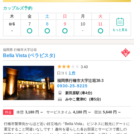
カップルズ予約
木
金
土
日
月
火
6
7
8
9
10
11
8/
-
-
もっと見る
福岡県 行橋市大字辻垣
Bella Vista (ベラビスタ)
5つ星のうち3
3.40
口コミ
1 件
福岡県行橋市大字辻垣38-3
0930-25-9225
新田原駅 (車4分)
みやこ豊津IC
(車5分)
休憩
3,180 円 ～
サービスタイム
4,180 円 ～
宿泊
5,640 円 ～
料金
行橋市繁華街からほど近い好立地の『Bella Vista』 ビジネスに観光にデートに
重宝すること間違いなしです！ 趣向を凝らした各お部屋とサービスで癒しの