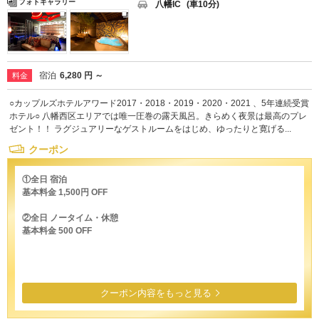
フォトギャラリー
八幡IC
(車10分)
宿泊
6,280 円 ～
料金
○カップルズホテルアワード2017・2018・2019・2020・2021 、5年連続受賞
ホテル○ 八幡西区エリアでは唯一圧巻の露天風呂。きらめく夜景は最高のプレ
ゼント！！ ラグジュアリーなゲストルームをはじめ、ゆったりと寛げる...
クーポン
①全日 宿泊
基本料金 1,500円 OFF
②全日 ノータイム・休憩
基本料金 500 OFF
クーポン内容をもっと見る