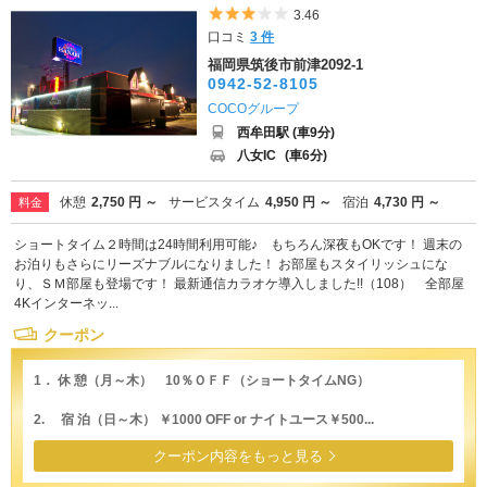
5つ星のうち3
3.46
口コミ
3 件
福岡県筑後市前津2092-1
0942-52-8105
COCOグループ
西牟田駅 (車9分)
八女IC
(車6分)
休憩
2,750 円 ～
サービスタイム
4,950 円 ～
宿泊
4,730 円 ～
料金
ショートタイム２時間は24時間利用可能♪ もちろん深夜もOKです！ 週末の
お泊りもさらにリーズナブルになりました！ お部屋もスタイリッシュにな
り、ＳＭ部屋も登場です！ 最新通信カラオケ導入しました!!（108） 全部屋
4Kインターネッ...
クーポン
1． 休 憩（月～木） 10％ＯＦＦ（ショートタイムNG）
2. 宿 泊（日～木） ￥1000 OFF or ナイトユース￥500...
クーポン内容をもっと見る