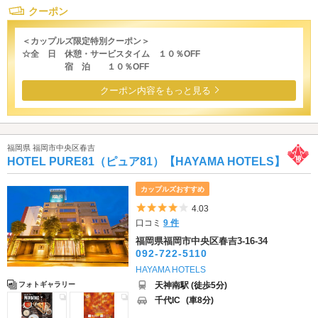
クーポン
＜カップルズ限定特別クーポン＞
☆全 日 休憩・サービスタイム １０％OFF
宿 泊 １０％OFF
クーポン内容をもっと見る
福岡県 福岡市中央区春吉
HOTEL PURE81（ピュア81）【HAYAMA HOTELS】
カップルズおすすめ
5つ星のうち4
4.03
口コミ
9 件
福岡県福岡市中央区春吉3-16-34
092-722-5110
HAYAMA HOTELS
天神南駅 (徒歩5分)
フォトギャラリー
千代IC
(車8分)