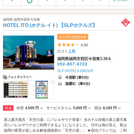
福岡県 福岡市西区今宿東
HOTEL ITO (ホテル イト) 【SLPホテルズ】
カップルズおすすめ
5つ星のうち4
4.00
口コミ
1 件
福岡県福岡市西区今宿東3-39-6
092-807-6722
SLP HOTELS GROUP
今宿駅 (車5分)
フォトギャラリー
福重IC
(車5分)
休憩
4,500 円 ～
サービスタイム
5,000 円 ～
宿泊
8,100 円 ～
料金
屋上露天風呂「天空の湯」にバレルサウナ登場！ 当ホテル自慢の屋上露天風
呂にバレルサウナがご利用できるようになりました。 日中は海が見え、夜は
福岡の夜景が楽しめる解放感抜群の「天空の湯」。 ★宿泊プランでは、ご利