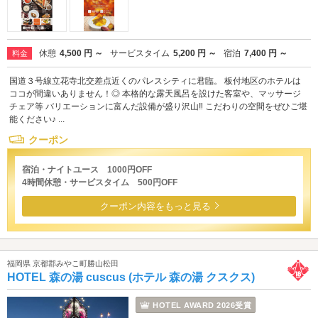
休憩
4,500 円 ～
サービスタイム
5,200 円 ～
宿泊
7,400 円 ～
料金
国道３号線立花寺北交差点近くのパレスシティに君臨。 板付地区のホテルは
ココが間違いありません！◎ 本格的な露天風呂を設けた客室や、マッサージ
チェア等 バリエーションに富んだ設備が盛り沢山‼ こだわりの空間をぜひご堪
能ください♪ ...
クーポン
宿泊・ナイトユース 1000円OFF
4時間休憩・サービスタイム 500円OFF
クーポン内容をもっと見る
福岡県 京都郡みやこ町勝山松田
HOTEL 森の湯 cuscus (ホテル 森の湯 クスクス)
HOTEL AWARD 2026受賞