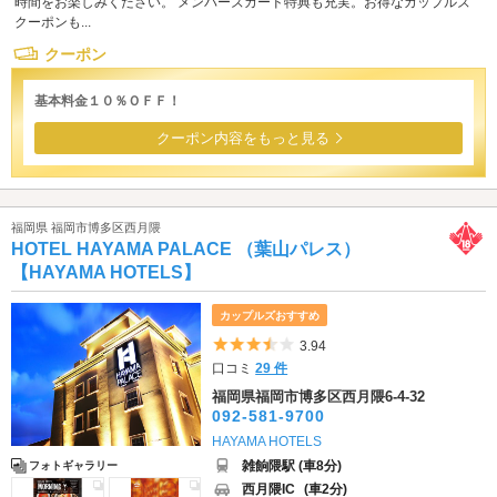
時間をお楽しみください。 メンバーズカード特典も充実。お得なカップルズ
クーポンも...
クーポン
基本料金１０％ＯＦＦ！
クーポン内容をもっと見る
福岡県 福岡市博多区西月隈
HOTEL HAYAMA PALACE （葉山パレス）
【HAYAMA HOTELS】
カップルズおすすめ
5つ星のうち3.5
3.94
口コミ
29 件
福岡県福岡市博多区西月隈6-4-32
092-581-9700
HAYAMA HOTELS
雑餉隈駅 (車8分)
フォトギャラリー
西月隈IC
(車2分)