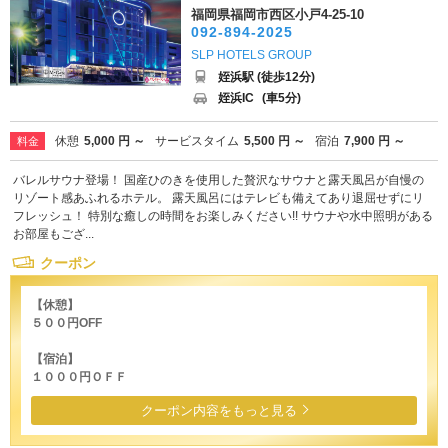
福岡県福岡市西区小戸4-25-10
092-894-2025
SLP HOTELS GROUP
姪浜駅 (徒歩12分)
姪浜IC
(車5分)
休憩
5,000 円 ～
サービスタイム
5,500 円 ～
宿泊
7,900 円 ～
料金
バレルサウナ登場！ 国産ひのきを使用した贅沢なサウナと露天風呂が自慢の
リゾート感あふれるホテル。 露天風呂にはテレビも備えてあり退屈せずにリ
フレッシュ！ 特別な癒しの時間をお楽しみください!! サウナや水中照明がある
お部屋もござ...
クーポン
【休憩】
５００円OFF
【宿泊】
１０００円ＯＦＦ
クーポン内容をもっと見る