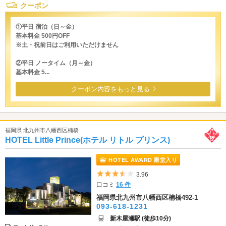
クーポン
①平日 宿泊（日～金）
基本料金 500円OFF
※土・祝前日はご利用いただけません
②平日 ノータイム（月～金）
基本料金 5...
クーポン内容をもっと見る
福岡県 北九州市八幡西区楠橋
HOTEL Little Prince(ホテル リトル プリンス)
HOTEL AWARD 殿堂入り
5つ星のうち3.5
3.96
口コミ
16 件
福岡県北九州市八幡西区楠橋492-1
093-618-1231
新木屋瀬駅 (徒歩10分)