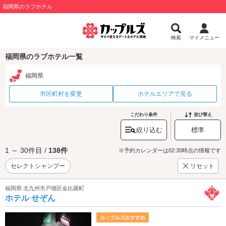
福岡県のラブホテル
検索
マイメニュー
福岡県のラブホテル一覧
福岡県
市区町村を変更
ホテルエリアで見る
こだわり条件
並び替え
絞り込む
標準
1 ～ 30件目 /
138件
※予約カレンダーは02:30時点の情報です
セレクトシャンプー
リセット
福岡県 北九州市戸畑区金比羅町
ホテル せぞん
カップルズおすすめ