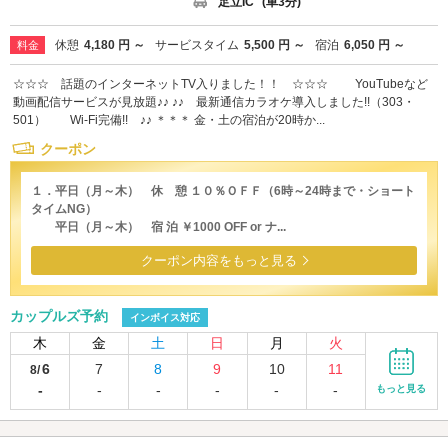
足立IC
(車3分)
休憩
4,180 円 ～
サービスタイム
5,500 円 ～
宿泊
6,050 円 ～
料金
☆☆☆ 話題のインターネットTV入りました！！ ☆☆☆ YouTubeなど
動画配信サービスが見放題♪♪ ♪♪ 最新通信カラオケ導入しました!!（303・
501） Wi-Fi完備!! ♪♪ ＊＊＊ 金・土の宿泊が20時か...
クーポン
１．平日（月～木） 休 憩 １０％ＯＦＦ（6時～24時まで・ショート
タイムNG）
平日（月～木） 宿 泊 ￥1000 OFF or ナ...
クーポン内容をもっと見る
カップルズ予約
インボイス対応
木
金
土
日
月
火
6
7
8
9
10
11
8/
-
-
-
-
-
-
もっと見る