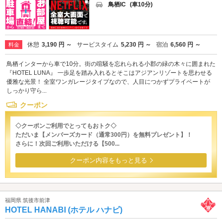
鳥栖IC
(車10分)
休憩
3,190 円 ～
サービスタイム
5,230 円 ～
宿泊
6,560 円 ～
料金
鳥栖インターから車で10分。街の喧騒を忘れられる小郡の緑の木々に囲まれた
『HOTEL LUNA』 一歩足を踏み入れるとそこはアジアンリゾートを思わせる
優雅な光景！ 全室ワンガレージタイプなので、人目につかずプライベートが
しっかり守ら...
クーポン
◇クーポンご利用でとってもおトク◇
ただいま【メンバーズカード（通常300円）を無料プレゼント】！
さらに！次回ご利用いただける【500...
クーポン内容をもっと見る
福岡県 筑後市前津
HOTEL HANABI (ホテル ハナビ)