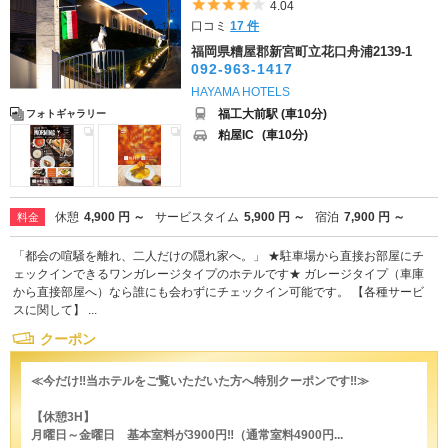
5つ星のうち4
4.04
口コミ
17 件
福岡県糟屋郡新宮町立花口舟浦2139-1
092-963-1417
HAYAMA HOTELS
福工大前駅 (車10分)
フォトギャラリー
粕屋IC
(車10分)
休憩
4,900 円 ～
サービスタイム
5,900 円 ～
宿泊
7,900 円 ～
料金
「都会の喧騒を離れ、二人だけの隠れ家へ。」 ★駐車場から直接お部屋にチ
ェックインできるワンガレージタイプのホテルです★ ガレージタイプ（車庫
から直接部屋へ）なら誰にも会わずにチェックイン可能です。 【各種サービ
スに関して】 ...
クーポン
≪今だけ‼当ホテルをご覧いただいた方へ特別クーポンです‼≫
【休憩3H】
月曜日～金曜日 基本室料が3900円‼（通常室料4900円...