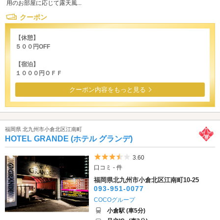
用のお部屋に応じて露天風...
クーポン
【休憩】
５００円OFF
【宿泊】
１０００円ＯＦＦ
クーポン内容をもっと見る
福岡県 北九州市小倉北区江南町
HOTEL GRANDE (ホテル グランデ)
5つ星のうち3.5
3.60
口コミ - 件
福岡県北九州市小倉北区江南町10-25
093-951-0077
COCOグループ
小倉駅 (車5分)