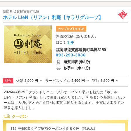
福岡県 遠賀郡遠賀町島津
ホテル LieN（リアン）利庵【キラリグループ】
カップルズおすすめ
評価の投稿はありません。
口コミ
3 件
福岡県遠賀郡遠賀町島津3150
093-293-3086
遠賀川駅 (車8分)
鞍手IC
(車22分)
休憩
2,900 円 ～
サービスタイム
4,400 円 ～
宿泊
5,500 円 ～
料金
2026年4月25日グランドリニューアルオープン！ 装いも新たに「ホテル
LieN（リアン）利庵」として生まれ変わりました。 和モダンを基調としたル
ームは、大切な方と過ごす特別な時間に彩りを添えます。 全室に人工ラドン
温泉を導入しまし...
クーポン
【1】平日CDタイプ宿泊クーポン４９８０円（税込み）