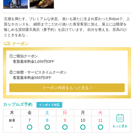
五感を満たす、プレミアムな休息。 装いも新たに生まれ変わったBvljuaで、上
質なホカンスを。 細部までこだわり抜いた客室客室に加え、屋上には眺望を
愉しめる貸切露天風呂（要予約）を設けています。 自分を整える、至高のひ
とときをあな...
クーポン
①ご宿泊クーポン
客室基本料金1,000円OFF
②ご休憩・サービスタイムクーポン
客室基本料金500円OFF
クーポン内容をもっと見る
カップルズ予約
インボイス対応
木
金
土
日
月
火
6
7
8
9
10
11
8/
-
もっと見る