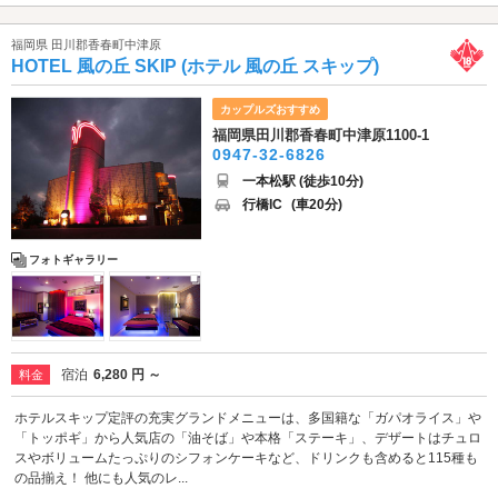
福岡県 田川郡香春町中津原
HOTEL 風の丘 SKIP (ホテル 風の丘 スキップ)
カップルズおすすめ
福岡県田川郡香春町中津原1100-1
0947-32-6826
一本松駅 (徒歩10分)
行橋IC
(車20分)
フォトギャラリー
宿泊
6,280 円 ～
料金
ホテルスキップ定評の充実グランドメニューは、多国籍な「ガパオライス」や
「トッポギ」から人気店の「油そば」や本格「ステーキ」、デザートはチュロ
スやボリュームたっぷりのシフォンケーキなど、ドリンクも含めると115種も
の品揃え！ 他にも人気のレ...