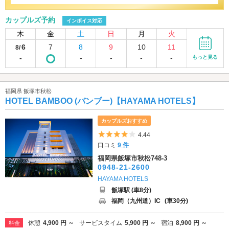
カップルズ予約
インボイス対応
木
金
土
日
月
火
6
7
8
9
10
11
8/
-
-
-
-
-
もっと見る
福岡県 飯塚市秋松
HOTEL BAMBOO (バンブー)【HAYAMA HOTELS】
カップルズおすすめ
5つ星のうち4
4.44
口コミ
9 件
福岡県飯塚市秋松748-3
0948-21-2600
HAYAMA HOTELS
飯塚駅 (車8分)
福岡（九州道）IC
(車30分)
休憩
4,900 円 ～
サービスタイム
5,900 円 ～
宿泊
8,900 円 ～
料金