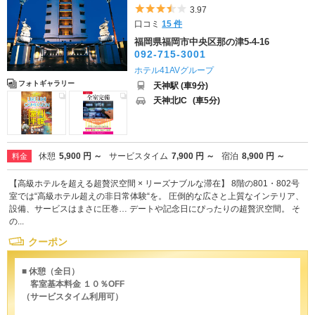
5つ星のうち3.5
3.97
口コミ
15 件
福岡県福岡市中央区那の津5-4-16
092-715-3001
ホテル41AVグループ
フォトギャラリー
天神駅 (車9分)
天神北IC
(車5分)
休憩
5,900 円 ～
サービスタイム
7,900 円 ～
宿泊
8,900 円 ～
料金
【高級ホテルを超える超贅沢空間 × リーズナブルな滞在】 8階の801・802号
室では“高級ホテル超えの非日常体験“を。 圧倒的な広さと上質なインテリア、
設備、サービスはまさに圧巻… デートや記念日にぴったりの超贅沢空間。 そ
の...
クーポン
■ 休憩（全日）
客室基本料金 １０％OFF
（サービスタイム利用可）