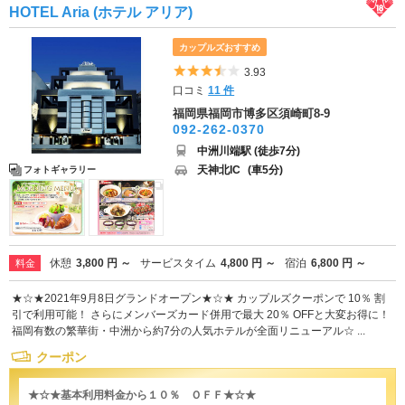
HOTEL Aria (ホテル アリア)
カップルズおすすめ
5つ星のうち3.5
3.93
口コミ
11 件
福岡県福岡市博多区須崎町8-9
092-262-0370
中洲川端駅 (徒歩7分)
天神北IC
(車5分)
フォトギャラリー
休憩
3,800 円 ～
サービスタイム
4,800 円 ～
宿泊
6,800 円 ～
料金
★☆★2021年9月8日グランドオープン★☆★ カップルズクーポンで 10％ 割
引で利用可能！ さらにメンバーズカード併用で最大 20％ OFFと大変お得に！
福岡有数の繁華街・中洲から約7分の人気ホテルが全面リニューアル☆ ...
クーポン
★☆★基本利用料金から１０％ ＯＦＦ★☆★