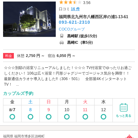
5つ星のうち3.5
3.56
口コミ
16 件
福岡県北九州市八幡西区岸の浦1-13-61
093-621-2310
COCOグループ
黒崎駅 (徒歩15分)
黒崎IC
(車5分)
休憩
2,750 円 ～
宿泊
6,050 円 ～
料金
☆☆☆別邸の浴室リニューアルしました！☆☆☆ TV付浴室でゆったりお過ご
しください！ 106は広々浴室！円形ジャグジーでゴージャス気分を満喫！！
最新通信カラオケ導入しました!!（306・501） 全部屋4Kインターネット
TV！ ...
カップルズ予約
金
土
日
月
火
水
7
8
9
10
11
12
8/
もっと見る
福岡県 福岡市博多区須崎町