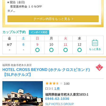
■ 宿泊（全日)
客室基本料金 １０％OFF
※メ...
クーポン内容をもっと見る
カップルズ予約
インボイス対応
金
土
日
月
火
水
7
8
9
10
11
12
8/
-
-
もっと見る
福岡県 朝倉市杷木久喜宮
HOTEL CROSS BEYOND (ホテル クロスビヨンド)
【SLPホテルズ】
5つ星のうち3.5
3.80
口コミ
1 件
福岡県朝倉市杷木久喜宮1653-1
0946-62-1036
SLP HOTELS GROUP