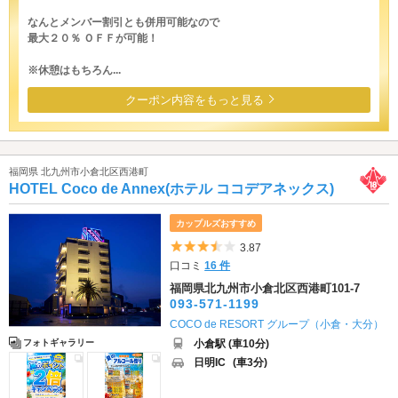
なんとメンバー割引とも併用可能なので
最大２０％ ＯＦＦが可能！
※休憩はもちろん...
クーポン内容をもっと見る
福岡県 北九州市小倉北区西港町
HOTEL Coco de Annex(ホテル ココデアネックス)
カップルズおすすめ
5つ星のうち3.5
3.87
口コミ
16 件
福岡県北九州市小倉北区西港町101-7
093-571-1199
COCO de RESORT グループ（小倉・大分）
小倉駅 (車10分)
フォトギャラリー
日明IC
(車3分)