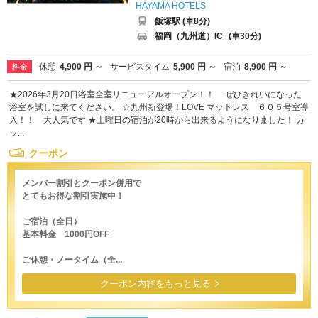
HAYAMA HOTELS
飯塚駅 (車8分)
福岡（九州道）IC
(車30分)
休憩
4,900 円 ～
サービスタイム
5,900 円 ～
宿泊
8,900 円 ～
料金
★2026年3月20日浴室全室リニューアルオープン！！ ぜひきれいになった
浴室を試しに来てください。 ☆九州新登場！LOVE マットレス ６０５号室導
入！！ 大人気です ★土曜日の宿泊が20時から出来るようになりました！ カ
ッ...
クーポン
メンバー割引とクーポン併用で
とてもお得な割引実施中！
ご宿泊（全日）
基本料金 1000円OFF
ご休憩・ノータイム（全...
クーポン内容をもっと見る