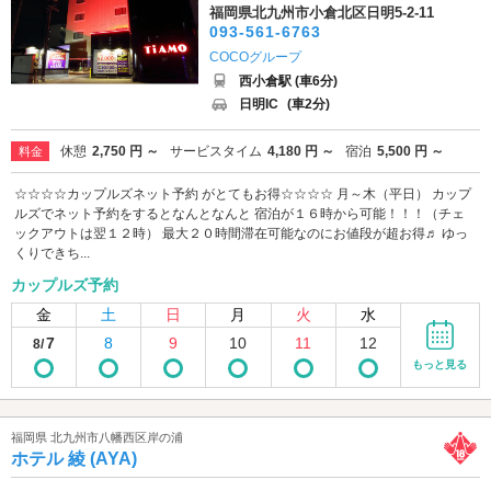
福岡県北九州市小倉北区日明5-2-11
093-561-6763
COCOグループ
西小倉駅 (車6分)
日明IC
(車2分)
休憩
2,750 円 ～
サービスタイム
4,180 円 ～
宿泊
5,500 円 ～
料金
☆☆☆☆カップルズネット予約 がとてもお得☆☆☆☆ 月～木（平日） カップ
ルズでネット予約をするとなんとなんと 宿泊が１６時から可能！！！（チェ
ックアウトは翌１２時） 最大２０時間滞在可能なのにお値段が超お得♬ ゆっ
くりできち...
カップルズ予約
金
土
日
月
火
水
7
8
9
10
11
12
8/
もっと見る
福岡県 北九州市八幡西区岸の浦
ホテル 綾 (AYA)