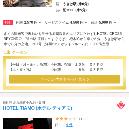
うきは駅 (車8分)
杷木IC
(車5分)
休憩
2,570 円 ～
サービスタイム
4,560 円 ～
宿泊
5,000 円 ～
料金
多くの観光客で賑わいを見せる原鶴温泉のエリアにたたずむHOTEL CROSS
BEYOND♡ 『道の駅 原鶴』のすぐそば。 杷木ICから車で５分。うきは駅から
車で８分の立地。 301号（洋風SM）がツインルームに！ 301号室限...
クーポン
【平日（月～金）、祝前】⇒休憩、宿泊 １０％ ＯＦＦ♡
【土・日・祝】 ⇒休憩 ８％ ＯＦＦ♡
クーポン内容をもっと見る
福岡県 北九州市小倉北区日明
HOTEL TiAMO (ホテル ティアモ)
5つ星のうち3
3.16
口コミ
9 件