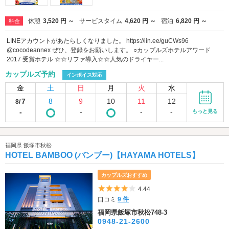
休憩
3,520 円 ～
サービスタイム
4,620 円 ～
宿泊
6,820 円 ～
料金
LINEアカウントがあたらしくなりました。 https://lin.ee/guCWs96
@cocodeannex ぜひ、登録をお願いします。 ○カップルズホテルアワード
2017 受賞ホテル ☆☆リファ導入☆☆人気のドライヤー...
カップルズ予約
インボイス対応
金
土
日
月
火
水
7
8
9
10
11
12
8/
-
-
-
-
もっと見る
福岡県 飯塚市秋松
HOTEL BAMBOO (バンブー)【HAYAMA HOTELS】
カップルズおすすめ
5つ星のうち4
4.44
口コミ
9 件
福岡県飯塚市秋松748-3
0948-21-2600