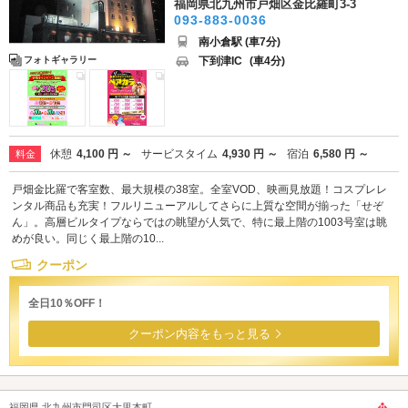
福岡県北九州市戸畑区金比羅町3-3
093-883-0036
南小倉駅 (車7分)
下到津IC
(車4分)
フォトギャラリー
休憩
4,100 円 ～
サービスタイム
4,930 円 ～
宿泊
6,580 円 ～
料金
戸畑金比羅で客室数、最大規模の38室。全室VOD、映画見放題！コスプレレ
ンタル商品も充実！フルリニューアルしてさらに上質な空間が揃った「せぞ
ん」。高層ビルタイプならではの眺望が人気で、特に最上階の1003号室は眺
めが良い。同じく最上階の10...
クーポン
全日10％OFF！
クーポン内容をもっと見る
福岡県 北九州市門司区大里本町