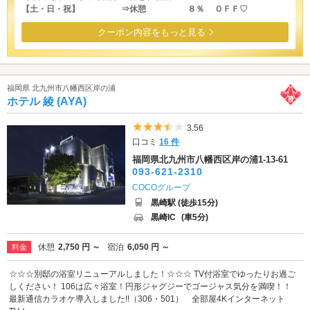
【土・日・祝】 ⇒休憩 ８％ ＯＦＦ♡
クーポン内容をもっと見る
福岡県 北九州市八幡西区岸の浦
ホテル 綾 (AYA)
5つ星のうち3.5
3.56
口コミ
16 件
福岡県北九州市八幡西区岸の浦1-13-61
093-621-2310
COCOグループ
黒崎駅 (徒歩15分)
黒崎IC
(車5分)
休憩
2,750 円 ～
宿泊
6,050 円 ～
料金
☆☆☆別邸の浴室リニューアルしました！☆☆☆ TV付浴室でゆったりお過ご
しください！ 106は広々浴室！円形ジャグジーでゴージャス気分を満喫！！
最新通信カラオケ導入しました!!（306・501） 全部屋4Kインターネット