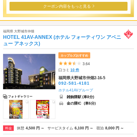
クーポン内容をもっと見る
福岡県 大野城市仲畑
HOTEL 41AV-ANNEX (ホテル フォーティワン アベニ
ュー アネックス)
カップルズおすすめ
5つ星のうち3.5
3.64
口コミ
10 件
福岡県大野城市仲畑2-16-5
092-581-4181
ホテル41AVグループ
雑餉隈駅 (車8分)
フォトギャラリー
金の隈IC
(車6分)
休憩
4,500 円 ～
サービスタイム
6,100 円 ～
宿泊
8,000 円 ～
料金