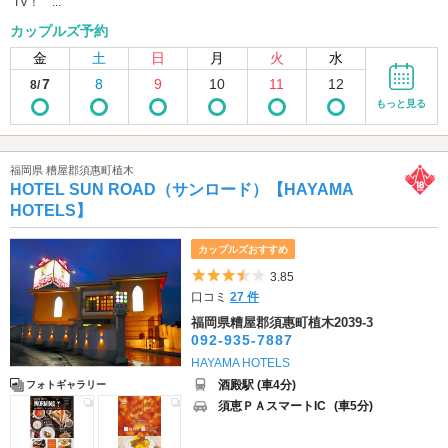
TV！ ...
カップルズ予約
金
土
日
月
火
水
7
8
9
10
11
12
8/
もっと見る
福岡県 糟屋郡須惠町植木
HOTEL SUN ROAD（サンロード）【HAYAMA
HOTELS】
カップルズおすすめ
5つ星のうち3.5
3.85
口コミ
27 件
福岡県糟屋郡須惠町植木2039-3
092-935-7887
HAYAMA HOTELS
酒殿駅 (車4分)
フォトギャラリー
須恵ＰＡスマートIC
(車5分)