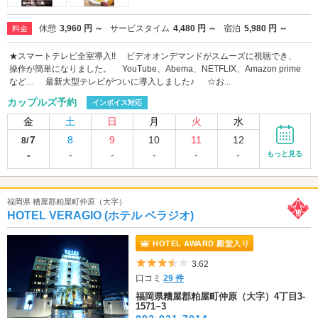
休憩
3,960 円 ～
サービスタイム
4,480 円 ～
宿泊
5,980 円 ～
料金
★スマートテレビ全室導入!! ビデオオンデマンドがスムーズに視聴でき、
操作が簡単になりました。 YouTube、Abema、NETFLIX、Amazon prime
など… 最新大型テレビがついに導入しました♪ ☆お...
カップルズ予約
インボイス対応
金
土
日
月
火
水
7
8
9
10
11
12
8/
-
-
-
-
-
-
もっと見る
福岡県 糟屋郡粕屋町仲原（大字）
HOTEL VERAGIO (ホテル ベラジオ)
HOTEL AWARD 殿堂入り
5つ星のうち3.5
3.62
口コミ
29 件
福岡県糟屋郡粕屋町仲原（大字）4丁目3-
1571−3