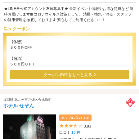
★LINE＠公式アカウント友達募集中★ 最新イベント情報やお得な特典など 随
時お届けします!!! コロナウイルス対策として、 清掃・換気・消毒・スタッフ
の健康管理を徹底しております 安心してご利用ください！！
クーポン
【休憩】
３００円OFF
【宿泊】
５００円ＯＦＦ
クーポン内容をもっと見る
福岡県 北九州市戸畑区金比羅町
ホテル せぞん
カップルズおすすめ
5つ星のうち3.5
3.83
口コミ
10 件