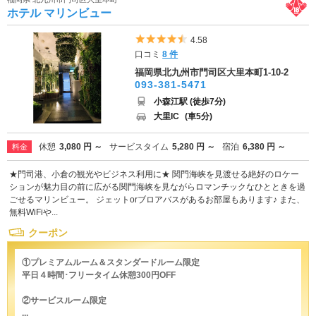
ホテル マリンビュー
5つ星のうち4.5
4.58
口コミ
8 件
福岡県北九州市門司区大里本町1-10-2
093-381-5471
小森江駅 (徒歩7分)
大里IC
(車5分)
休憩
3,080 円 ～
サービスタイム
5,280 円 ～
宿泊
6,380 円 ～
料金
★門司港、小倉の観光やビジネス利用に★ 関門海峡を見渡せる絶好のロケー
ションが魅力目の前に広がる関門海峡を見ながらロマンチックなひとときを過
ごせるマリンビュー。 ジェットorブロアバスがあるお部屋もあります♪ また、
無料WiFiや...
クーポン
①プレミアムルーム＆スタンダードルーム限定
平日４時間･フリータイム休憩300円OFF
②サービスルーム限定
...