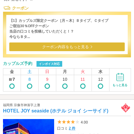
クーポン
【1】カップルズ限定クーポン［月～木］Ｂタイプ、Ｃタイプ
ご宿泊30％OFFクーポン
当店の口コミを投稿していただくと！？
今ならＢタ...
クーポン内容をもっと見る
カップルズ予約
インボイス対応
金
土
日
月
火
水
7
8
9
10
11
12
8/
もっと見る
福岡県 宗像市神湊字上灘
HOTEL JOY seaside (ホテル ジョイ シーサイド)
5つ星のうち4
4.00
口コミ
2 件