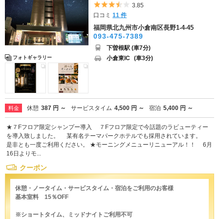
5つ星のうち3.5
3.85
口コミ
11 件
福岡県北九州市小倉南区長野1-4-45
093-475-7389
下曽根駅 (車7分)
小倉東IC
(車3分)
フォトギャラリー
休憩
387 円 ～
サービスタイム
4,500 円 ～
宿泊
5,400 円 ～
料金
★７Fフロア限定シャンプー導入 ７Fフロア限定で今話題のラビューティー
を導入致しました。 某有名テーマパークホテルでも採用されています。
是非とも一度ご利用ください。 ★モーニングメニューリニューアル！！ 6月
16日よりモ...
クーポン
休憩・ノータイム・サービスタイム・宿泊をご利用のお客様
基本室料 15％OFF
※ショートタイム、ミッドナイトご利用不可