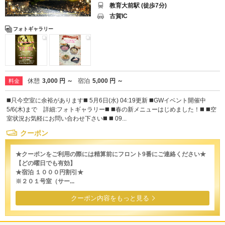
教育大前駅 (徒歩7分)
古賀IC
フォトギャラリー
休憩
3,000 円 ～
宿泊
5,000 円 ～
料金
◼️只今空室に余裕があります◼️ 5月6日(水) 04:19更新 ◼️GWイベント開催中
5/6(木)まで 詳細:フォトギャラリー◼️ ◼️春の新メニューはじめました！◼️ ◼️空
室状況お気軽にお問い合わせ下さい◼️ ◼️ 09...
クーポン
★クーポンをご利用の際には精算前にフロント9番にご連絡ください★
【どの曜日でも有効】
★宿泊 １０００円割引★
※２０１号室（サー...
クーポン内容をもっと見る