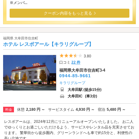
※メンバ...
クーポン内容をもっと見る
福岡県 大牟田市住吉町
ホテル レスポアール【キラリグループ】
5つ星のうち3.5
3.80
口コミ
22 件
福岡県大牟田市住吉町3-4
0944-85-9661
キラリグループ
大牟田駅 (徒歩15分)
大牟田IC
(車3分)
休憩
2,180 円 ～
サービスタイム
4,930 円 ～
宿泊
5,480 円 ～
料金
レスポアールは、2024年12月にリニューアルオープンいたしました。 お二人
でゆっくりとお過ごしいただけるよう、サービスやレンタル品を充実させてお
ります。 繁華街から徒歩圏内、グリーンランドへも車で約15分と、利便性の
高い立地です。 ...