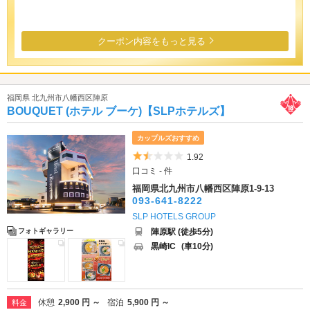
クーポン内容をもっと見る
福岡県 北九州市八幡西区陣原
BOUQUET (ホテル ブーケ)【SLPホテルズ】
カップルズおすすめ
5つ星のうち1.5
1.92
口コミ - 件
福岡県北九州市八幡西区陣原1-9-13
093-641-8222
SLP HOTELS GROUP
陣原駅 (徒歩5分)
フォトギャラリー
黒崎IC
(車10分)
休憩
2,900 円 ～
宿泊
5,900 円 ～
料金