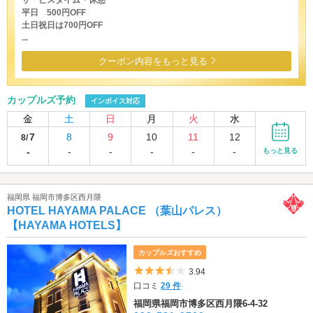
平日 500円OFF
土日祝日は700円OFF
...
クーポン内容をもっと見る
カップルズ予約
インボイス対応
金
土
日
月
火
水
7
8
9
10
11
12
8/
-
-
-
-
-
-
もっと見る
福岡県 福岡市博多区西月隈
HOTEL HAYAMA PALACE （葉山パレス）
【HAYAMA HOTELS】
カップルズおすすめ
5つ星のうち3.5
3.94
口コミ
29 件
福岡県福岡市博多区西月隈6-4-32