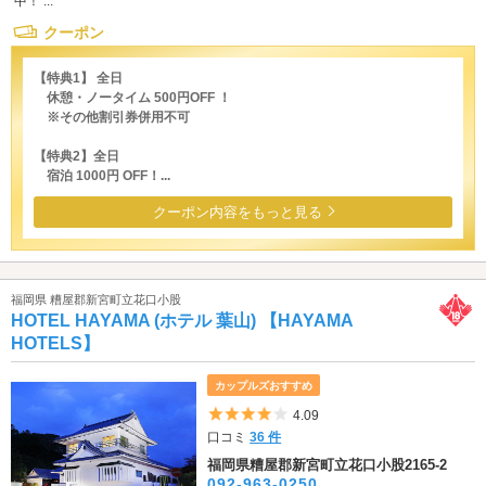
中！ ...
クーポン
【特典1】 全日
休憩・ノータイム 500円OFF ！
※その他割引券併用不可
【特典2】全日
宿泊 1000円 OFF！...
クーポン内容をもっと見る
福岡県 糟屋郡新宮町立花口小股
HOTEL HAYAMA (ホテル 葉山) 【HAYAMA
HOTELS】
カップルズおすすめ
5つ星のうち4
4.09
口コミ
36 件
福岡県糟屋郡新宮町立花口小股2165-2
092-963-0250