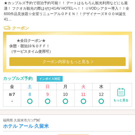
★カップルズ予約で宿泊予約可能！！ デートはもちろん観光利用などにも最
適！ フクオカ観光の際はぜひ41AV HOTELへ！！ ☆VODシアター導入！！全
600作品見放題☆全室リニューアルＯＰＥＮ！！デザイナーズＲＯＯＭ誕生
41...
クーポン
★全日クーポン★
休憩・宿泊10％ＯＦＦ！
（サービスタイム使用可）
クーポン内容をもっと見る
カップルズ予約
インボイス対応
金
土
日
月
火
水
7
8
9
10
11
12
8/
-
もっと見る
福岡県 久留米市六ツ門町
ホテル アール 久留米