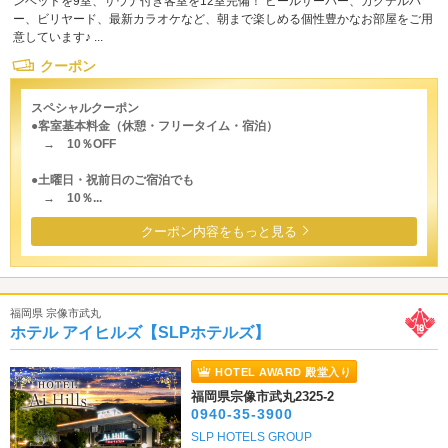
ンベッドを9室、サウナ付き客室を12室完備！ ビールサーバー、カクテルバ
ー、ビリヤード、最新カラオケなど、朝まで楽しめる個性豊かなお部屋をご用
意しています♪ ...
クーポン
スペシャルクーポン
●客室基本料金（休憩・フリータイム・宿泊）
→ 10％OFF
●土曜日・祝前日のご宿泊でも
→ 10％...
クーポン内容をもっと見る
福岡県 宗像市武丸
ホテル アイヒルズ【SLPホテルズ】
HOTEL AWARD 殿堂入り
福岡県宗像市武丸2325-2
0940-35-3900
SLP HOTELS GROUP