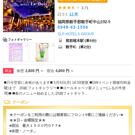
5つ星のうち3.5
3.71
口コミ
12 件
福岡県鞍手郡鞍手町中山192-5
0949-43-1556
SLP HOTELS GROUP
フォトギャラリー
筑前植木駅 (車4分)
鞍手IC
(車2分)
休憩
2,800 円 ～
宿泊
4,800 円 ～
料金
◼️只今空室に余裕があります◼️ 5月4日(月) 16:58更新 ◼️GWイベント開催!5/8(金
曜)まで 詳細:フォトギャラリー◼️ ◼️ロールキャベツ新メニュー(ふるの牛使
用)◼️ ◼️春のメニュー始めました:詳細フォトギャラ...
クーポン
★クーポンをご利用の際には精算前にフロント9番にご連絡ください★
★★日～金曜限定★★
■宿泊 最大１５００円ＯＦＦ■
■休憩・ノータ...