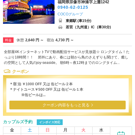
福岡県宗像市神湊字上灘1242
0940-62-0125
COCOグループ
東郷駅 (車15分)
若宮（九州道）IC
(車30分)
休憩
2,640 円 ～
宿泊
4,730 円 ～
料金
全部屋4KインターネットTVで動画配信サービスが見放題☆ ロングタイム！た
っぷり18時間！！ 郊外にあり、春には朝から鳥のさえずりも聞けて、癒し
の空間として人気のjoy-seaside。 朝6時～夜12時までのロングタイム...
クーポン
＊宿 泊 ￥1000 OFF 又は 缶ビール２本
＊ナイトユース￥500 OFF 又は 缶ビール１本
※缶ビールは...
クーポン内容をもっと見る
カップルズ予約
インボイス対応
金
土
日
月
火
水