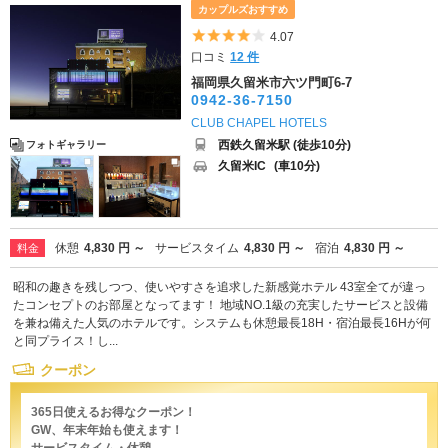
カップルズおすすめ
5つ星のうち4
4.07
口コミ
12 件
福岡県久留米市六ツ門町6-7
0942-36-7150
CLUB CHAPEL HOTELS
西鉄久留米駅 (徒歩10分)
フォトギャラリー
久留米IC
(車10分)
休憩
4,830 円 ～
サービスタイム
4,830 円 ～
宿泊
4,830 円 ～
料金
昭和の趣きを残しつつ、使いやすさを追求した新感覚ホテル 43室全てが違っ
たコンセプトのお部屋となってます！ 地域NO.1級の充実したサービスと設備
を兼ね備えた人気のホテルです。システムも休憩最長18H・宿泊最長16Hが何
と同プライス！し...
クーポン
365日使えるお得なクーポン！
GW、年末年始も使えます！
サービスタイム・休憩