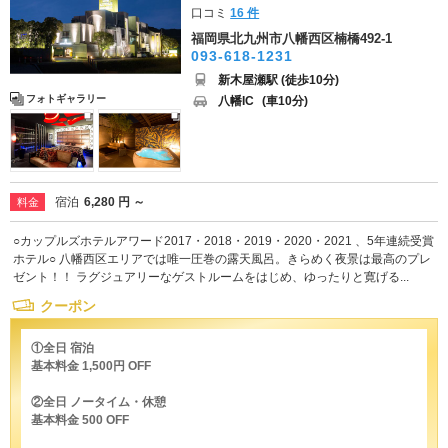
口コミ
16 件
福岡県北九州市八幡西区楠橋492-1
093-618-1231
新木屋瀬駅 (徒歩10分)
フォトギャラリー
八幡IC
(車10分)
宿泊
6,280 円 ～
料金
○カップルズホテルアワード2017・2018・2019・2020・2021 、5年連続受賞
ホテル○ 八幡西区エリアでは唯一圧巻の露天風呂。きらめく夜景は最高のプレ
ゼント！！ ラグジュアリーなゲストルームをはじめ、ゆったりと寛げる...
クーポン
①全日 宿泊
基本料金 1,500円 OFF
②全日 ノータイム・休憩
基本料金 500 OFF