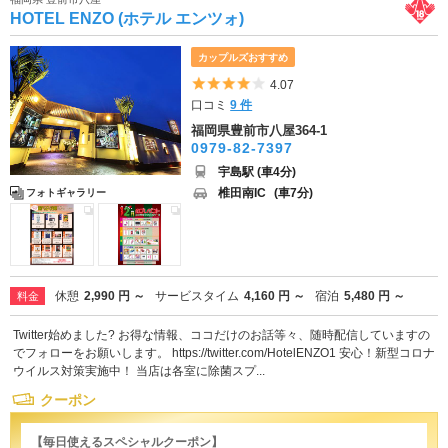
HOTEL ENZO (ホテル エンツォ)
カップルズおすすめ
5つ星のうち4
4.07
口コミ
9 件
福岡県豊前市八屋364-1
0979-82-7397
宇島駅 (車4分)
椎田南IC
(車7分)
フォトギャラリー
休憩
2,990 円 ～
サービスタイム
4,160 円 ～
宿泊
5,480 円 ～
料金
Twitter始めました? お得な情報、ココだけのお話等々、随時配信していますの
でフォローをお願いします。 https://twitter.com/HotelENZO1 安心！新型コロナ
ウイルス対策実施中！ 当店は各室に除菌スプ...
クーポン
【毎日使えるスペシャルクーポン】