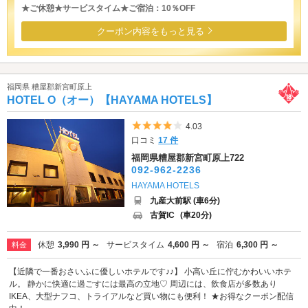
★ご休憩★サービスタイム★ご宿泊：10％OFF
クーポン内容をもっと見る
福岡県 糟屋郡新宮町原上
HOTEL O（オー）【HAYAMA HOTELS】
5つ星のうち4
4.03
口コミ
17 件
福岡県糟屋郡新宮町原上722
092-962-2236
HAYAMA HOTELS
九産大前駅 (車6分)
古賀IC
(車20分)
休憩
3,990 円 ～
サービスタイム
4,600 円 ～
宿泊
6,300 円 ～
料金
【近隣で一番おさいふに優しいホテルです♪♪】 小高い丘に佇むかわいいホテ
ル。 静かに快適に過ごすには最高の立地♡ 周辺には、飲食店が多数あり
IKEA、大型ナフコ、トライアルなど買い物にも便利！ ★お得なクーポン配信