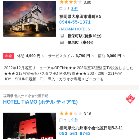
5つ星のうち3.5
3.80
口コミ
3 件
福岡県大牟田市港町9-5
0944-55-1371
HAYAMA HOTELS
新栄町駅 (徒歩10分)
健老IC
(車4分)
休憩
4,990 円 ～
サービスタイム
6,790 円 ～
宿泊
9,060 円 ～
料金
2022年12月浴室リニューアルOPEN★★★ 203号室32型浴室TV設置しました
★★★ 212号室光るバスタブHOTARU設置★★★ 203・206・211号室
JOY SOUND最新 F1 導入！カラオケ専用スピーカーも...
福岡県 北九州市小倉北区日明
HOTEL TiAMO (ホテル ティアモ)
5つ星のうち3
3.16
口コミ
9 件
福岡県北九州市小倉北区日明5-2-11
093-561-6763