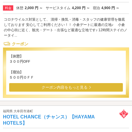
休憩
2,000 円 ～
サービスタイム
4,200 円 ～
宿泊
4,900 円 ～
料金
コロナウイルス対策として、 清掃・換気・消毒・スタッフの健康管理を徹底
しております 安心してご利用ください！！ 小倉デートに最適の立地♪ 小倉
の中心街に近く、観光・デート・出張など最適な立地です♪ 12時間ステイのノ
ータイ...
クーポン
【休憩】
３００円OFF
【宿泊】
５００円ＯＦＦ
クーポン内容をもっと見る
福岡県 大牟田市港町
HOTEL CHANCE（チャンス）【HAYAMA
HOTELS】