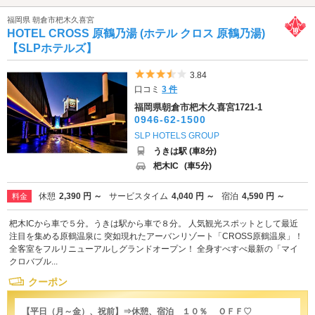
福岡県 朝倉市杷木久喜宮
HOTEL CROSS 原鶴乃湯 (ホテル クロス 原鶴乃湯)
【SLPホテルズ】
5つ星のうち3.5
3.84
口コミ
3 件
福岡県朝倉市杷木久喜宮1721-1
0946-62-1500
SLP HOTELS GROUP
うきは駅 (車8分)
杷木IC
(車5分)
休憩
2,390 円 ～
サービスタイム
4,040 円 ～
宿泊
4,590 円 ～
料金
杷木ICから車で５分。うきは駅から車で８分。 人気観光スポットとして最近
注目を集める原鶴温泉に 突如現れたアーバンリゾート「CROSS原鶴温泉」！
全客室をフルリニューアルしグランドオープン！ 全身すべすべ最新の「マイ
クロバブル...
クーポン
【平日（月～金）、祝前】⇒休憩、宿泊 １０％ ＯＦＦ♡