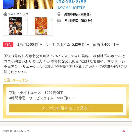
092-581-9700
HAYAMA HOTELS
雑餉隈駅 (車8分)
フォトギャラリー
西月隈IC
(車2分)
休憩
4,500 円 ～
サービスタイム
5,200 円 ～
宿泊
7,400 円 ～
料金
国道３号線立花寺北交差点近くのパレスシティに君臨。 板付地区のホテルは
ココが間違いありません！◎ 本格的な露天風呂を設けた客室や、マッサージ
チェア等 バリエーションに富んだ設備が盛り沢山‼ こだわりの空間をぜひご堪
能ください♪ ...
クーポン
宿泊・ナイトユース 1000円OFF
4時間休憩・サービスタイム 500円OFF
クーポン内容をもっと見る
福岡県 豊前市八屋