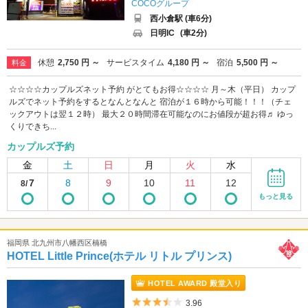
COCOグループ
西小倉駅 (車6分)
日明IC
(車2分)
休憩
2,750 円 ～
サービスタイム
4,180 円 ～
宿泊
5,500 円 ～
料金
☆☆☆☆カップルズネット予約 がとてもお得☆☆☆☆ 月～木（平日） カップ
ルズでネット予約をするとなんとなんと 宿泊が１６時から可能！！！（チェ
ックアウトは翌１２時） 最大２０時間滞在可能なのにお値段が超お得♬ ゆっ
くりできち...
カップルズ予約
金
土
日
月
火
水
7
8
9
10
11
12
8/
もっと見る
福岡県 北九州市八幡西区楠橋
HOTEL Little Prince(ホテル リトル プリンス)
HOTEL AWARD 殿堂入り
5つ星のうち3.5
3.96