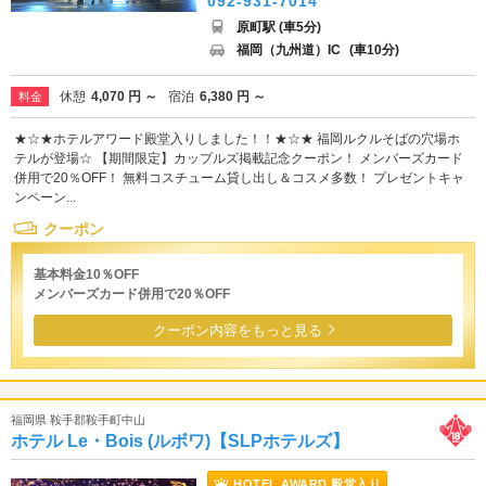
092-931-7014
原町駅 (車5分)
福岡（九州道）IC
(車10分)
休憩
4,070 円 ～
宿泊
6,380 円 ～
料金
★☆★ホテルアワード殿堂入りしました！！★☆★ 福岡ルクルそばの穴場ホ
テルが登場☆ 【期間限定】カップルズ掲載記念クーポン！ メンバーズカード
併用で20％OFF！ 無料コスチューム貸し出し＆コスメ多数！ プレゼントキャ
ンペーン...
クーポン
基本料金10％OFF
メンバーズカード併用で20％OFF
クーポン内容をもっと見る
福岡県 鞍手郡鞍手町中山
ホテル Le・Bois (ルボワ)【SLPホテルズ】
HOTEL AWARD 殿堂入り