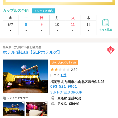
カップルズ予約
インボイス対応
金
土
日
月
火
水
7
8
9
10
11
12
8/
-
-
-
-
-
-
もっと見る
福岡県 北九州市小倉北区馬借
ホテル 遊Lab【SLPホテルズ】
カップルズおすすめ
5つ星のうち2
2.30
口コミ
1 件
福岡県北九州市小倉北区馬借3-6-25
093-521-9001
SLP HOTELS GROUP
旦過駅 (徒歩6分)
フォトギャラリー
足立IC
(車6分)