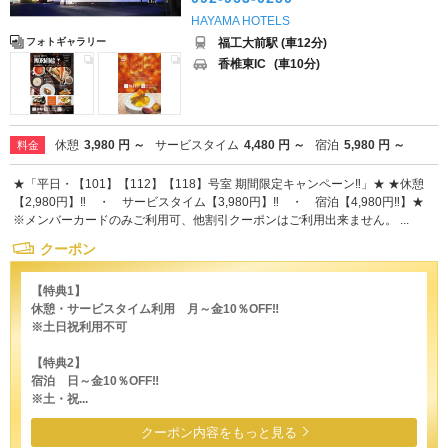
HAYAMA HOTELS
福工大前駅 (車12分)
フォトギャラリー
香椎東IC
(車10分)
休憩
3,980 円 ～
サービスタイム
4,480 円 ～
宿泊
5,980 円 ～
料金
★「平日・【101】【112】【118】号室 期間限定キャンペーン‼」★ ★休憩
【2,980円】‼ ・ サービスタイム【3,980円】‼ ・ 宿泊【4,980円‼】★
※メンバーカードのみご利用可、他割引クーポンはご利用出来ません。 ...
クーポン
【特典1】
休憩・サービスタイム利用 月～金10％OFF‼
※土日祝利用不可
【特典2】
宿泊 日～金10％OFF‼
※土・祝...
クーポン内容をもっと見る