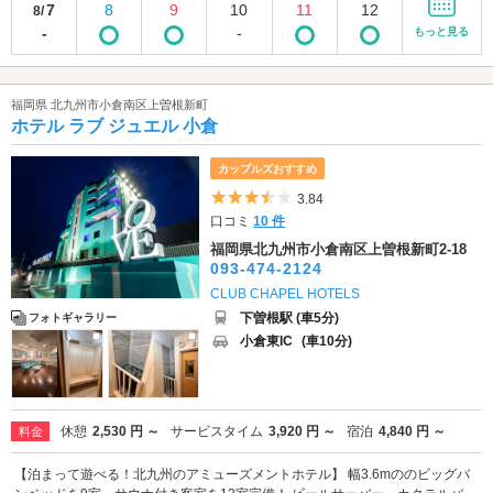
7
8
9
10
11
12
8/
-
-
もっと見る
福岡県 北九州市小倉南区上曽根新町
ホテル ラブ ジュエル 小倉
カップルズおすすめ
5つ星のうち3.5
3.84
口コミ
10 件
福岡県北九州市小倉南区上曽根新町2-18
093-474-2124
CLUB CHAPEL HOTELS
下曽根駅 (車5分)
フォトギャラリー
小倉東IC
(車10分)
休憩
2,530 円 ～
サービスタイム
3,920 円 ～
宿泊
4,840 円 ～
料金
【泊まって遊べる！北九州のアミューズメントホテル】 幅3.6mののビッグバ