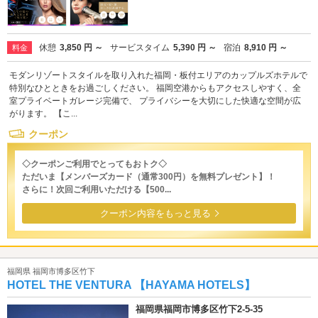
休憩
3,850 円 ～
サービスタイム
5,390 円 ～
宿泊
8,910 円 ～
料金
モダンリゾートスタイルを取り入れた福岡・板付エリアのカップルズホテルで
特別なひとときをお過ごしください。 福岡空港からもアクセスしやすく、全
室プライベートガレージ完備で、 プライバシーを大切にした快適な空間が広
がります。 【こ...
クーポン
◇クーポンご利用でとってもおトク◇
ただいま【メンバーズカード（通常300円）を無料プレゼント】！
さらに！次回ご利用いただける【500...
クーポン内容をもっと見る
福岡県 福岡市博多区竹下
HOTEL THE VENTURA 【HAYAMA HOTELS】
福岡県福岡市博多区竹下2-5-35