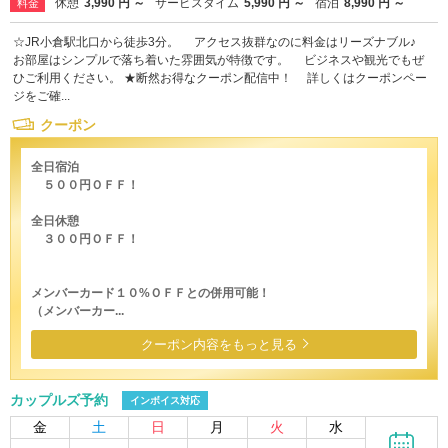
休憩
3,990 円 ～
サービスタイム
5,990 円 ～
宿泊
8,990 円 ～
料金
☆JR小倉駅北口から徒歩3分。 アクセス抜群なのに料金はリーズナブル♪
お部屋はシンプルで落ち着いた雰囲気が特徴です。 ビジネスや観光でもぜ
ひご利用ください。 ★断然お得なクーポン配信中！ 詳しくはクーポンペー
ジをご確...
クーポン
全日宿泊
５００円ＯＦＦ！
全日休憩
３００円ＯＦＦ！
メンバーカード１０%ＯＦＦとの併用可能！
（メンバーカー...
クーポン内容をもっと見る
カップルズ予約
インボイス対応
金
土
日
月
火
水