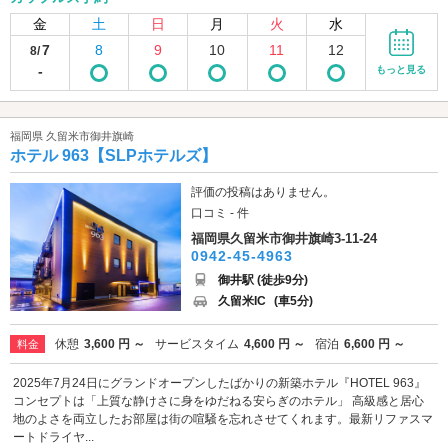
金
土
日
月
火
水
7
8
9
10
11
12
8/
-
もっと見る
福岡県 久留米市御井旗崎
ホテル 963【SLPホテルズ】
評価の投稿はありません。
口コミ - 件
福岡県久留米市御井旗崎3-11-24
0942-45-4963
御井駅 (徒歩9分)
久留米IC
(車5分)
休憩
3,600 円 ～
サービスタイム
4,600 円 ～
宿泊
6,600 円 ～
料金
2025年7月24日にグランドオープンしたばかりの新築ホテル『HOTEL 963』
コンセプトは「上質な静けさに身をゆだねる安らぎのホテル」 高級感と居心
地のよさを両立したお部屋は街の喧騒を忘れさせてくれます。最新リファスマ
ートドライヤ...