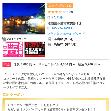
カップルズおすすめ
5つ星のうち3.5
3.60
口コミ
2 件
福岡県小郡市三沢848-2
0942-75-4231
プランタン ホテル グループ
基山駅 (車5分)
フォトギャラリー
鳥栖IC
(車10分)
休憩
3,000 円 ～
サービスタイム
4,350 円 ～
宿泊
5,700 円 ～
料金
フレンチシックな可愛らしいコテージが小さな街のように立ち並ぶ『HOTEL
コンサートの森』 鳥栖インターから車で10分。小郡の緑あふれる開放的な森
の中の隠れ家的存在のホテル。 各部屋はプライベート感の高い独立型のコテ
ージタイプで二人...
クーポン
◇クーポンご利用でとってもおトク◇
ただいま【メンバーズカード（通常300円）を無料プレゼント】！