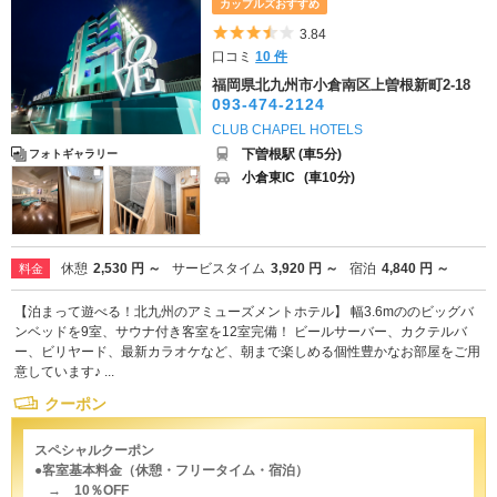
カップルズおすすめ
5つ星のうち3.5
3.84
口コミ
10 件
福岡県北九州市小倉南区上曽根新町2-18
093-474-2124
CLUB CHAPEL HOTELS
下曽根駅 (車5分)
フォトギャラリー
小倉東IC
(車10分)
休憩
2,530 円 ～
サービスタイム
3,920 円 ～
宿泊
4,840 円 ～
料金
【泊まって遊べる！北九州のアミューズメントホテル】 幅3.6mののビッグバ
ンベッドを9室、サウナ付き客室を12室完備！ ビールサーバー、カクテルバ
ー、ビリヤード、最新カラオケなど、朝まで楽しめる個性豊かなお部屋をご用
意しています♪ ...
クーポン
スペシャルクーポン
●客室基本料金（休憩・フリータイム・宿泊）
→ 10％OFF