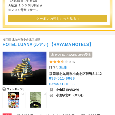
【どの曜日でも有効】
★宿泊 １０００円割引★
※２０１号室（サー...
クーポン内容をもっと見る
福岡県 北九州市小倉北区浅野
HOTEL LUANA (ルアナ) 【HAYAMA HOTELS】
HOTEL AWARD 2026受賞
5つ星のうち3.5
3.97
口コミ
39 件
福岡県北九州市小倉北区浅野2-1-12
093-511-6066
HAYAMA HOTELS
フォトギャラリー
小倉駅 (徒歩3分)
小倉駅北IC
(車2分)