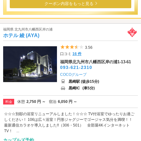
クーポン内容をもっと見る
福岡県 北九州市八幡西区岸の浦
ホテル 綾 (AYA)
5つ星のうち3.5
3.56
口コミ
16 件
福岡県北九州市八幡西区岸の浦1-13-61
093-621-2310
COCOグループ
黒崎駅 (徒歩15分)
黒崎IC
(車5分)
休憩
2,750 円 ～
宿泊
6,050 円 ～
料金
☆☆☆別邸の浴室リニューアルしました！☆☆☆ TV付浴室でゆったりお過ご
しください！ 106は広々浴室！円形ジャグジーでゴージャス気分を満喫！！
最新通信カラオケ導入しました!!（306・501） 全部屋4Kインターネット
TV！ ...
カップルズ予約