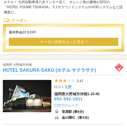
ホテル！ 九州自動車道八女インター近く、オレンジ色の建物が目印の
『HOTEL YOUME TSUKASA』 5.1サラウンドシステムやVODシステムなど設
備面だ...
クーポン
基本料金20％OFF
クーポン内容をもっと見る
福岡県 大野城市仲畑
HOTEL SAKURA-SAKU (ホテル サクラサク)
5つ星のうち3
3.47
口コミ
5 件
福岡県大野城市仲畑1-10-46
092-592-1811
COCOグループ
笹原駅 (車6分)
金の隈IC
(車3分)