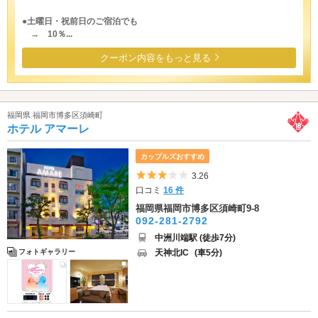
●土曜日・祝前日のご宿泊でも
→ 10％...
クーポン内容をもっと見る
福岡県 福岡市博多区須崎町
ホテル アマーレ
カップルズおすすめ
5つ星のうち3
3.26
口コミ
16 件
福岡県福岡市博多区須崎町9-8
092-281-2792
中洲川端駅 (徒歩7分)
天神北IC
(車5分)
フォトギャラリー