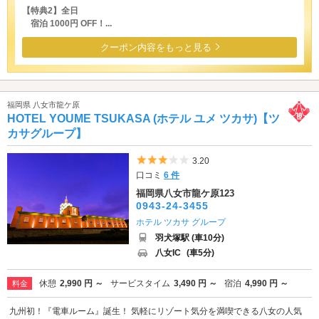
【特典2】全日
宿泊 1000円 OFF！...
クーポン内容をもっと見る
福岡県 八女市龍ケ原
HOTEL YOUME TSUKASA (ホテル ユメ ツカサ)【ツ
カサグループ】
5つ星のうち3
3.20
口コミ
6 件
福岡県八女市龍ケ原123
0943-24-3455
ホテル ツカサ グループ
羽犬塚駅 (車10分)
八女IC
(車5分)
休憩
2,990 円 ～
サービスタイム
3,490 円 ～
宿泊
4,990 円 ～
料金
九州初！『電車ルーム』誕生！ 気軽にリゾート気分を満喫できる八女の人気