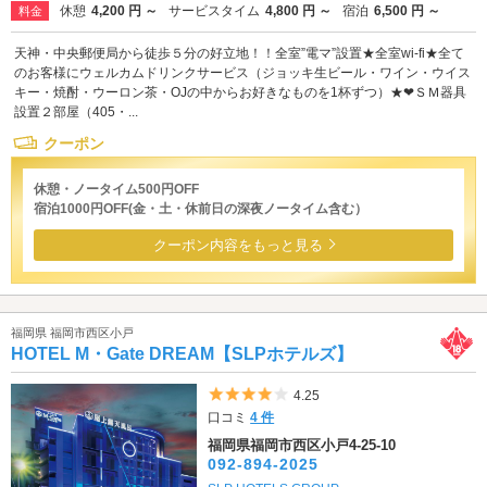
休憩
4,200 円 ～
サービスタイム
4,800 円 ～
宿泊
6,500 円 ～
料金
天神・中央郵便局から徒歩５分の好立地！！全室”電マ”設置★全室wi-fi★全て
のお客様にウェルカムドリンクサービス（ジョッキ生ビール・ワイン・ウイス
キー・焼酎・ウーロン茶・OJの中からお好きなものを1杯ずつ）★❤ＳＭ器具
設置２部屋（405・...
クーポン
休憩・ノータイム500円OFF
宿泊1000円OFF(金・土・休前日の深夜ノータイム含む）
クーポン内容をもっと見る
福岡県 福岡市西区小戸
HOTEL M・Gate DREAM【SLPホテルズ】
5つ星のうち4
4.25
口コミ
4 件
福岡県福岡市西区小戸4-25-10
092-894-2025