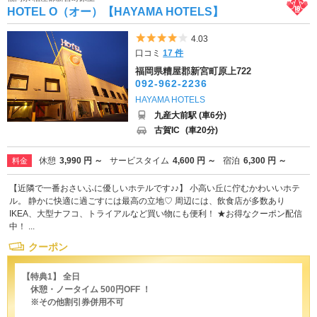
HOTEL O（オー）【HAYAMA HOTELS】
5つ星のうち4
4.03
口コミ
17 件
福岡県糟屋郡新宮町原上722
092-962-2236
HAYAMA HOTELS
九産大前駅 (車6分)
古賀IC
(車20分)
休憩
3,990 円 ～
サービスタイム
4,600 円 ～
宿泊
6,300 円 ～
料金
【近隣で一番おさいふに優しいホテルです♪♪】 小高い丘に佇むかわいいホテ
ル。 静かに快適に過ごすには最高の立地♡ 周辺には、飲食店が多数あり
IKEA、大型ナフコ、トライアルなど買い物にも便利！ ★お得なクーポン配信
中！ ...
クーポン
【特典1】 全日
休憩・ノータイム 500円OFF ！
※その他割引券併用不可