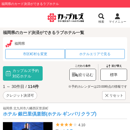
福岡県のカード決済ができるラブホテル
検索
マイメニュー
福岡県のカード決済ができるラブホテル一覧
福岡県
市区町村を変更
ホテルエリアで見る
こだわり条件
並び替え
カップルズ予約
絞り込む
標準
対応ホテル
1 ～ 30件目 /
114件
※予約カレンダーは23:00時点の情報です
クレジット決済可
リセット
福岡県 北九州市八幡西区菅原町
ホテル 銀巴里倶楽部(ホテル ギンパリクラブ)
5つ星のうち4
4.10