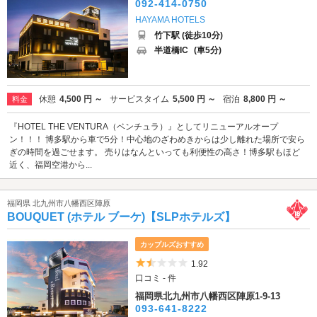
092-414-0750
HAYAMA HOTELS
竹下駅 (徒歩10分)
半道橋IC
(車5分)
休憩
4,500 円 ～
サービスタイム
5,500 円 ～
宿泊
8,800 円 ～
料金
『HOTEL THE VENTURA（ベンチュラ）』としてリニューアルオープ
ン！！！ 博多駅から車で5分！中心地のざわめきからは少し離れた場所で安ら
ぎの時間を過ごせます。 売りはなんといっても利便性の高さ！博多駅もほど
近く、福岡空港から...
福岡県 北九州市八幡西区陣原
BOUQUET (ホテル ブーケ)【SLPホテルズ】
カップルズおすすめ
5つ星のうち1.5
1.92
口コミ - 件
福岡県北九州市八幡西区陣原1-9-13
093-641-8222