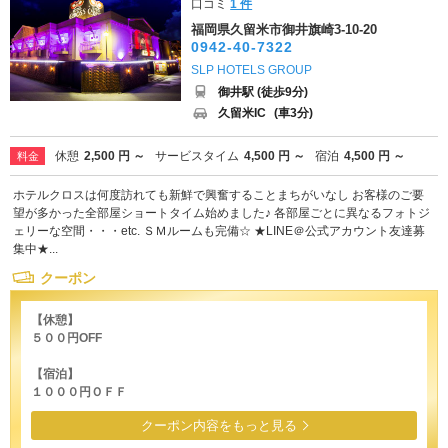
口コミ
1 件
福岡県久留米市御井旗崎3-10-20
0942-40-7322
SLP HOTELS GROUP
御井駅 (徒歩9分)
久留米IC
(車3分)
休憩
2,500 円 ～
サービスタイム
4,500 円 ～
宿泊
4,500 円 ～
料金
ホテルクロスは何度訪れても新鮮で興奮することまちがいなし お客様のご要
望が多かった全部屋ショートタイム始めました♪ 各部屋ごとに異なるフォトジ
ェリーな空間・・・etc. ＳＭルームも完備☆ ★LINE＠公式アカウント友達募
集中★...
クーポン
【休憩】
５００円OFF
【宿泊】
１０００円ＯＦＦ
クーポン内容をもっと見る