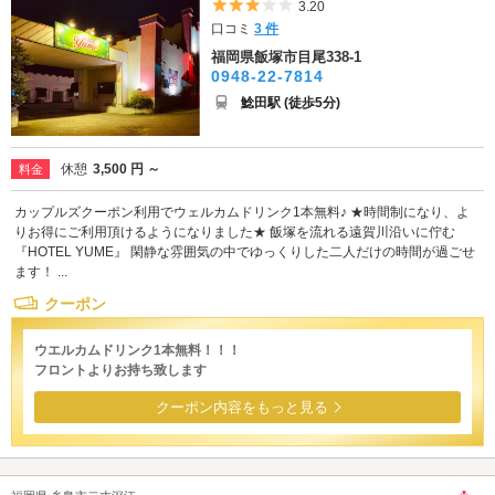
5つ星のうち3
3.20
口コミ
3 件
福岡県飯塚市目尾338-1
0948-22-7814
鯰田駅 (徒歩5分)
休憩
3,500 円 ～
料金
カップルズクーポン利用でウェルカムドリンク1本無料♪ ★時間制になり、よ
りお得にご利用頂けるようになりました★ 飯塚を流れる遠賀川沿いに佇む
『HOTEL YUME』 閑静な雰囲気の中でゆっくりした二人だけの時間が過ごせ
ます！ ...
クーポン
ウエルカムドリンク1本無料！！！
フロントよりお持ち致します
クーポン内容をもっと見る