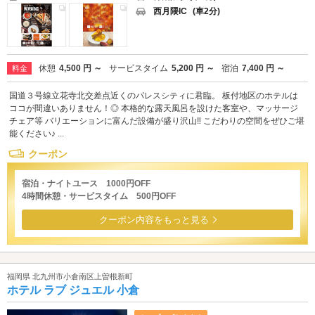
西月隈IC
(車2分)
休憩
4,500 円 ～
サービスタイム
5,200 円 ～
宿泊
7,400 円 ～
料金
国道３号線立花寺北交差点近くのパレスシティに君臨。 板付地区のホテルは
ココが間違いありません！◎ 本格的な露天風呂を設けた客室や、マッサージ
チェア等 バリエーションに富んだ設備が盛り沢山‼ こだわりの空間をぜひご堪
能ください♪ ...
クーポン
宿泊・ナイトユース 1000円OFF
4時間休憩・サービスタイム 500円OFF
クーポン内容をもっと見る
福岡県 北九州市小倉南区上曽根新町
ホテル ラブ ジュエル 小倉