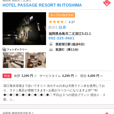
福岡県 糸島市二丈深江
HOTEL PASSAGE RESORT IN ITOSHIMA
カップルズおすすめ
5つ星のうち4
4.37
口コミ
15 件
福岡県糸島市二丈深江5-21-1
092-325-0661
筑前深江駅 (徒歩9分)
前原IC
(車11分)
フォトギャラリー
休憩
3,290 円 ～
サービスタイム
4,290 円 ～
宿泊
4,490 円 ～
料金
深江海水浴場まで歩いてすぐ☆ 当ホテルの水は天然ラドン水を使用してお
り、ラドン風呂が堪能できます♪ お肌がスベスベになりますよ(#^.^#)
◆◇◆◇◆◇◆◇◆◇◆◇◆◇◆◇ 平日は３つの宿泊プラン☆ 宿泊１・２
部、シ...
福岡県 糟屋郡新宮町原上