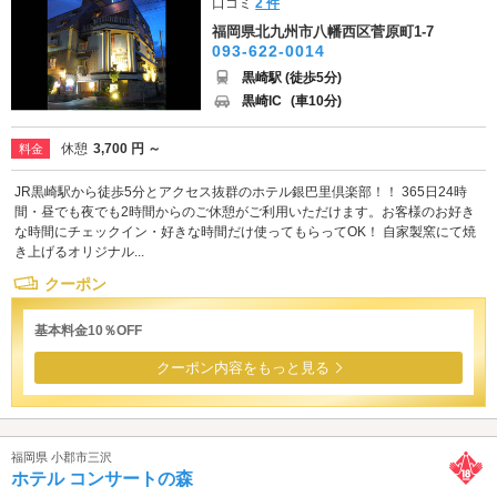
口コミ
2 件
福岡県北九州市八幡西区菅原町1-7
093-622-0014
黒崎駅 (徒歩5分)
黒崎IC
(車10分)
休憩
3,700 円 ～
料金
JR黒崎駅から徒歩5分とアクセス抜群のホテル銀巴里倶楽部！！ 365日24時
間・昼でも夜でも2時間からのご休憩がご利用いただけます。お客様のお好き
な時間にチェックイン・好きな時間だけ使ってもらってOK！ 自家製窯にて焼
き上げるオリジナル...
クーポン
基本料金10％OFF
クーポン内容をもっと見る
福岡県 小郡市三沢
ホテル コンサートの森