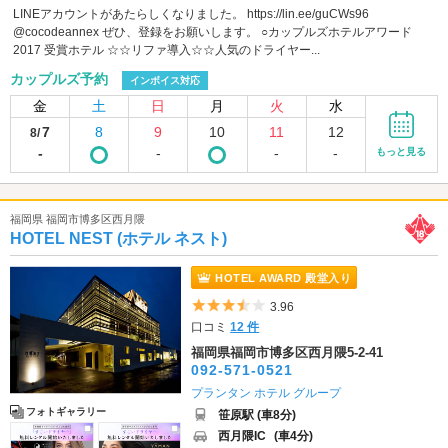
LINEアカウントがあたらしくなりました。 https://lin.ee/guCWs96
@cocodeannex ぜひ、登録をお願いします。 ○カップルズホテルアワード
2017 受賞ホテル ☆☆リファ導入☆☆人気のドライヤー...
カップルズ予約
インボイス対応
金
土
日
月
火
水
7
8
9
10
11
12
8/
-
-
-
-
もっと見る
福岡県 福岡市博多区西月隈
HOTEL NEST (ホテル ネスト)
HOTEL AWARD 殿堂入り
5つ星のうち3.5
3.96
口コミ
12 件
福岡県福岡市博多区西月隈5-2-41
092-571-0521
プランタン ホテル グループ
フォトギャラリー
笹原駅 (車8分)
西月隈IC
(車4分)