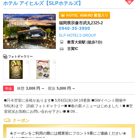
ホテル アイヒルズ【SLPホテルズ】
HOTEL AWARD 殿堂入り
福岡県宗像市武丸2325-2
0940-35-3900
SLP HOTELS GROUP
教育大前駅 (徒歩7分)
古賀IC
フォトギャラリー
休憩
3,000 円 ～
宿泊
5,000 円 ～
料金
◼️只今空室に余裕があります◼️ 5月6日(水) 04:19更新 ◼️GWイベント開催中
5/6(木)まで 詳細:フォトギャラリー◼️ ◼️春の新メニューはじめました！◼️ ◼️空
室状況お気軽にお問い合わせ下さい◼️ ◼️ 09...
クーポン
★クーポンをご利用の際には精算前にフロント9番にご連絡ください★