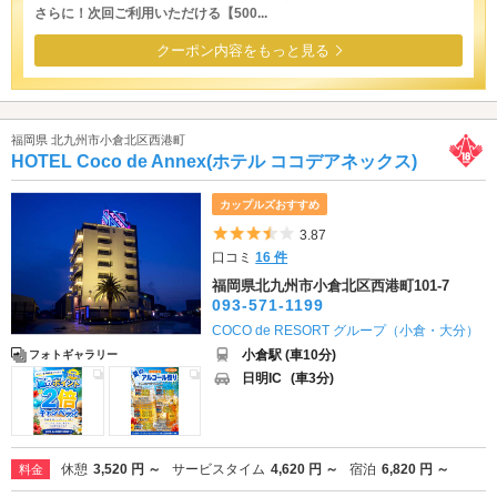
さらに！次回ご利用いただける【500...
クーポン内容をもっと見る
福岡県 北九州市小倉北区西港町
HOTEL Coco de Annex(ホテル ココデアネックス)
カップルズおすすめ
5つ星のうち3.5
3.87
口コミ
16 件
福岡県北九州市小倉北区西港町101-7
093-571-1199
COCO de RESORT グループ（小倉・大分）
小倉駅 (車10分)
フォトギャラリー
日明IC
(車3分)
休憩
3,520 円 ～
サービスタイム
4,620 円 ～
宿泊
6,820 円 ～
料金