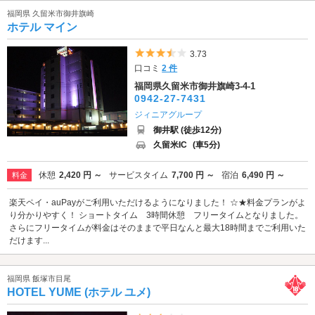
福岡県 久留米市御井旗崎
ホテル マイン
5つ星のうち3.5
3.73
口コミ
2 件
福岡県久留米市御井旗崎3-4-1
0942-27-7431
ジィニアグループ
御井駅 (徒歩12分)
久留米IC
(車5分)
休憩
2,420 円 ～
サービスタイム
7,700 円 ～
宿泊
6,490 円 ～
料金
楽天ペイ・auPayがご利用いただけるようになりました！ ☆★料金プランがよ
り分かりやすく！ ショートタイム 3時間休憩 フリータイムとなりました。
さらにフリータイムが料金はそのままで平日なんと最大18時間までご利用いた
だけます...
福岡県 飯塚市目尾
HOTEL YUME (ホテル ユメ)