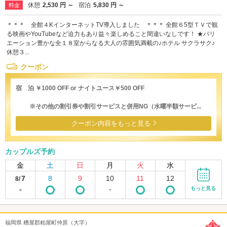
休憩
2,530 円 ～
宿泊
5,830 円 ～
料金
＊＊＊ 全館４KインターネットTV導入しました ＊＊＊ 全館６5型ＴＶで観
る映画やYouTubeなど迫力もあり益々楽しめること間違いなしです！ ★バリ
エーション豊かな全１８室からなる大人の雰囲気満載の♪ホテル サクラサク♪
休憩３...
クーポン
宿 泊 ￥1000 OFF or ナイトユース￥500 OFF
※その他の割引券や割引サービスと併用NG（水曜半額サービ...
クーポン内容をもっと見る
カップルズ予約
金
土
日
月
火
水
7
8
9
10
11
12
8/
-
-
もっと見る
福岡県 糟屋郡粕屋町仲原（大字）