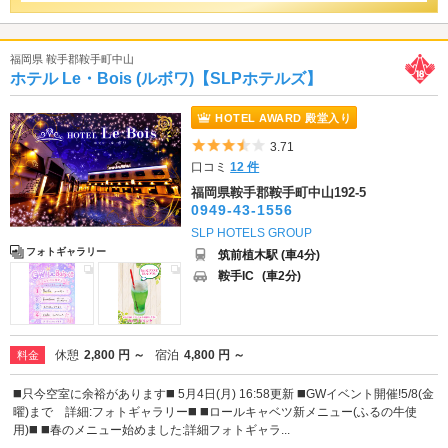
福岡県 鞍手郡鞍手町中山
ホテル Le・Bois (ルボワ)【SLPホテルズ】
HOTEL AWARD 殿堂入り
5つ星のうち3.5
3.71
口コミ
12 件
福岡県鞍手郡鞍手町中山192-5
0949-43-1556
SLP HOTELS GROUP
フォトギャラリー
筑前植木駅 (車4分)
鞍手IC
(車2分)
休憩
2,800 円 ～
宿泊
4,800 円 ～
料金
◼️只今空室に余裕があります◼️ 5月4日(月) 16:58更新 ◼️GWイベント開催!5/8(金
曜)まで 詳細:フォトギャラリー◼️ ◼️ロールキャベツ新メニュー(ふるの牛使
用)◼️ ◼️春のメニュー始めました:詳細フォトギャラ...