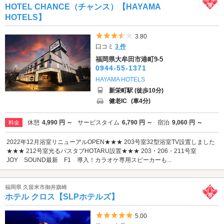
HOTEL CHANCE（チャンス）【HAYAMA
HOTELS】
5つ星のうち3.5
3.80
口コミ
3 件
福岡県大牟田市港町9-5
0944-55-1371
HAYAMA HOTELS
新栄町駅 (徒歩10分)
健老IC
(車4分)
休憩
4,990 円 ～
サービスタイム
6,790 円 ～
宿泊
9,060 円 ～
料金
2022年12月浴室リニューアルOPEN★★★ 203号室32型浴室TV設置しました
★★★ 212号室光るバスタブHOTARU設置★★★ 203・206・211号室
JOY SOUND最新 F1 導入！カラオケ専用スピーカーも...
福岡県 久留米市御井旗崎
ホテル クロス【SLPホテルズ】
5つ星のうち5
5.00