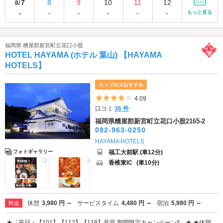
7
8
9
10
11
12
8/
-
-
-
-
-
-
もっと見る
福岡県 糟屋郡新宮町立花口小股
HOTEL HAYAMA (ホテル 葉山) 【HAYAMA
HOTELS】
カップルズおすすめ
5つ星のうち4
4.09
口コミ
36 件
福岡県糟屋郡新宮町立花口小股2165-2
092-963-0250
HAYAMA HOTELS
福工大前駅 (車12分)
フォトギャラリー
香椎東IC
(車10分)
休憩
3,980 円 ～
サービスタイム
4,480 円 ～
宿泊
5,980 円 ～
料金
★「平日・【101】【112】【118】号室 期間限定キャンペーン‼」★ ★休憩