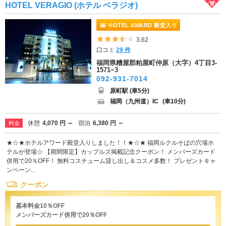
HOTEL VERAGIO (ホテル ベラジオ)
HOTEL AWARD 殿堂入り
5つ星のうち3.5
3.62
口コミ
29 件
福岡県糟屋郡粕屋町仲原（大字）4丁目3-
1571−3
092-931-7014
原町駅 (車5分)
福岡（九州道）IC
(車10分)
休憩
4,070 円 ～
宿泊
6,380 円 ～
料金
★☆★ホテルアワード殿堂入りしました！！★☆★ 福岡ルクルそばの穴場ホ
テルが登場☆ 【期間限定】カップルズ掲載記念クーポン！ メンバーズカード
併用で20％OFF！ 無料コスチューム貸し出し＆コスメ多数！ プレゼントキャ
ンペーン...
クーポン
基本料金10％OFF
メンバーズカード併用で20％OFF