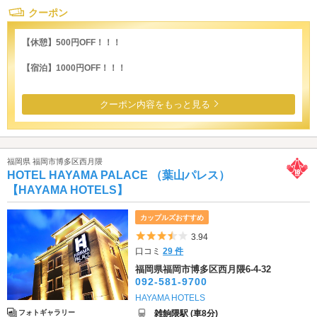
クーポン
【休憩】500円OFF！！！
【宿泊】1000円OFF！！！
クーポン内容をもっと見る
福岡県 福岡市博多区西月隈
HOTEL HAYAMA PALACE （葉山パレス）
【HAYAMA HOTELS】
カップルズおすすめ
5つ星のうち3.5
3.94
口コミ
29 件
福岡県福岡市博多区西月隈6-4-32
092-581-9700
HAYAMA HOTELS
雑餉隈駅 (車8分)
フォトギャラリー