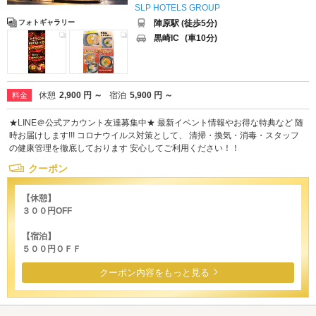
SLP HOTELS GROUP
陣原駅 (徒歩5分)
フォトギャラリー
黒崎IC
(車10分)
休憩
2,900 円 ～
宿泊
5,900 円 ～
料金
★LINE＠公式アカウント友達募集中★ 最新イベント情報やお得な特典など 随
時お届けします!!! コロナウイルス対策として、 清掃・換気・消毒・スタッフ
の健康管理を徹底しております 安心してご利用ください！！
クーポン
【休憩】
３００円OFF
【宿泊】
５００円ＯＦＦ
クーポン内容をもっと見る