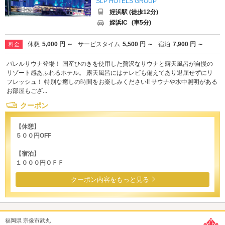
SLP HOTELS GROUP
姪浜駅 (徒歩12分)
姪浜IC
(車5分)
休憩
5,000 円 ～
サービスタイム
5,500 円 ～
宿泊
7,900 円 ～
料金
バレルサウナ登場！ 国産ひのきを使用した贅沢なサウナと露天風呂が自慢の
リゾート感あふれるホテル。 露天風呂にはテレビも備えてあり退屈せずにリ
フレッシュ！ 特別な癒しの時間をお楽しみください!! サウナや水中照明がある
お部屋もござ...
クーポン
【休憩】
５００円OFF
【宿泊】
１０００円ＯＦＦ
クーポン内容をもっと見る
福岡県 宗像市武丸