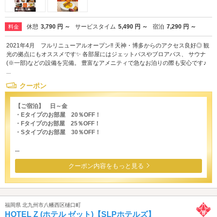
休憩
3,790 円 ～
サービスタイム
5,490 円 ～
宿泊
7,290 円 ～
料金
2021年4月 フルリニューアルオープン‼ 天神・博多からのアクセス良好◎ 観
光の拠点にもオススメです✨ 各部屋にはジェットバスやブロアバス、 サウナ
(※一部)などの設備を完備。 豊富なアメニティで急なお泊りの際も安心です♪
...
クーポン
【ご宿泊】 日～金
・Eタイプのお部屋 20％OFF！
・Fタイプのお部屋 25％OFF！
・Sタイプのお部屋 30％OFF！
...
クーポン内容をもっと見る
福岡県 北九州市八幡西区樋口町
HOTEL Z (ホテル ゼット)【SLPホテルズ】