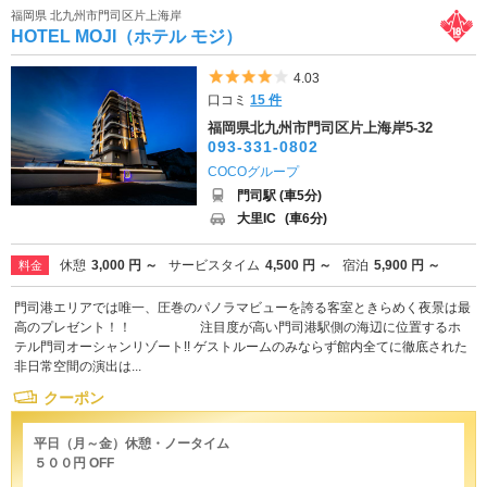
福岡県 北九州市門司区片上海岸
HOTEL MOJI（ホテル モジ）
5つ星のうち4
4.03
口コミ
15 件
福岡県北九州市門司区片上海岸5-32
093-331-0802
COCOグループ
門司駅 (車5分)
大里IC
(車6分)
休憩
3,000 円 ～
サービスタイム
4,500 円 ～
宿泊
5,900 円 ～
料金
門司港エリアでは唯一、圧巻のパノラマビューを誇る客室ときらめく夜景は最
高のプレゼント！！ 注目度が高い門司港駅側の海辺に位置するホ
テル門司オーシャンリゾート!! ゲストルームのみならず館内全てに徹底された
非日常空間の演出は...
クーポン
平日（月～金）休憩・ノータイム
５００円 OFF