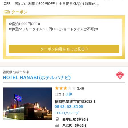
OFF！ 宿泊のご利用で300円OFF！ 土日祝日 休憩(４時間)の...
クーポン
✿宿泊1,000円OFF✿
✿休憩orフリータイム500円OFF(ショートタイムは不可)✿
クーポン内容をもっと見る
福岡県 筑後市前津
HOTEL HANABI (ホテル ハナビ)
5つ星のうち3
3.46
口コミ
3 件
福岡県筑後市前津2092-1
0942-52-8105
COCOグループ
西牟田駅 (車9分)
八女IC
(車6分)