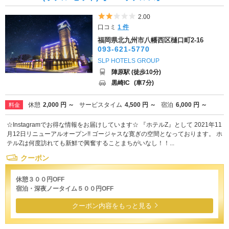
5つ星のうち2
2.00
口コミ
1 件
福岡県北九州市八幡西区樋口町2-16
093-621-5770
SLP HOTELS GROUP
陣原駅 (徒歩10分)
黒崎IC
(車7分)
休憩
2,000 円 ～
サービスタイム
4,500 円 ～
宿泊
6,000 円 ～
料金
☆Instagramでお得な情報をお届けしています☆ 『ホテルZ』として 2021年11
月12日リニューアルオープン!! ゴージャスな寛ぎの空間となっております。 ホ
テルZは何度訪れても新鮮で興奮することまちがいなし！！...
クーポン
休憩３００円OFF
宿泊・深夜ノータイム５００円OFF
クーポン内容をもっと見る