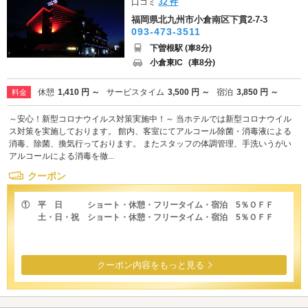
口コミ
32 件
福岡県北九州市小倉南区下貫2-7-3
093-473-3511
下曽根駅 (車8分)
小倉東IC
(車8分)
休憩
1,410 円 ～
サービスタイム
3,500 円 ～
宿泊
3,850 円 ～
料金
～安心！新型コロナウイルス対策実施中！～ 当ホテルでは新型コロナウイル
ス対策を実施しております。 館内、客室にてアルコール除菌・消毒液による
消毒、除菌、換気行っております。 またスタッフの体調管理、手洗いうがい
アルコールによる消毒を徹...
クーポン
① 平 日 ショート・休憩・フリータイム・宿泊 5％ＯＦＦ
土・日・祝 ショート・休憩・フリータイム・宿泊 5％ＯＦＦ
クーポン内容をもっと見る