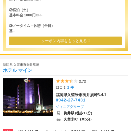
②宿泊（土）
基本料金 1000円OFF
③ノータイム・休憩（全日）
基...
クーポン内容をもっと見る
福岡県 久留米市御井旗崎
ホテル マイン
5つ星のうち3.5
3.73
口コミ
2 件
福岡県久留米市御井旗崎3-4-1
0942-27-7431
ジィニアグループ
御井駅 (徒歩12分)
久留米IC
(車5分)