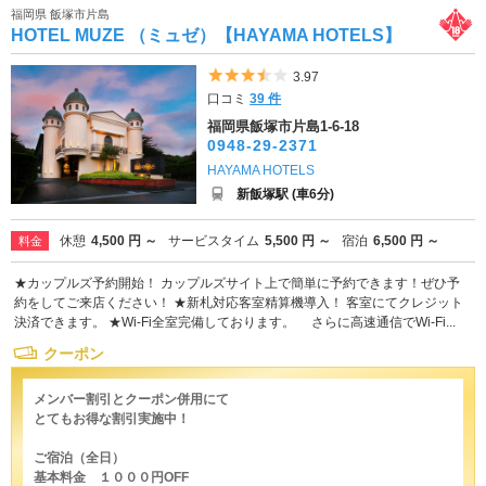
福岡県 飯塚市片島
HOTEL MUZE （ミュゼ）【HAYAMA HOTELS】
5つ星のうち3.5
3.97
口コミ
39 件
福岡県飯塚市片島1-6-18
0948-29-2371
HAYAMA HOTELS
新飯塚駅 (車6分)
休憩
4,500 円 ～
サービスタイム
5,500 円 ～
宿泊
6,500 円 ～
料金
★カップルズ予約開始！ カップルズサイト上で簡単に予約できます！ぜひ予
約をしてご来店ください！ ★新札対応客室精算機導入！ 客室にてクレジット
決済できます。 ★Wi-Fi全室完備しております。 さらに高速通信でWi-Fi...
クーポン
メンバー割引とクーポン併用にて
とてもお得な割引実施中！
ご宿泊（全日）
基本料金 １０００円OFF