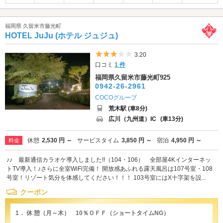
福岡県 久留米市藤光町
HOTEL JuJu (ホテル ジュジュ)
5つ星のうち3
3.20
口コミ
1 件
福岡県久留米市藤光町925
0942-26-2961
COCOグループ
荒木駅 (車8分)
広川（九州道）IC
(車13分)
休憩
2,530 円 ～
サービスタイム
3,850 円 ～
宿泊
4,950 円 ～
料金
♪♪ 最新通信カラオケ導入しました!!（104・106） 全部屋4Kインターネッ
トTV導入！♪さらに全室WiFi完備！ 開放感あふれる露天風呂は107号室・108
号室！リゾート気分を体感してください！！！ 103号室にはX十字架を設...
クーポン
1． 休 憩（月～木） 10％ＯＦＦ（ショートタイムNG）