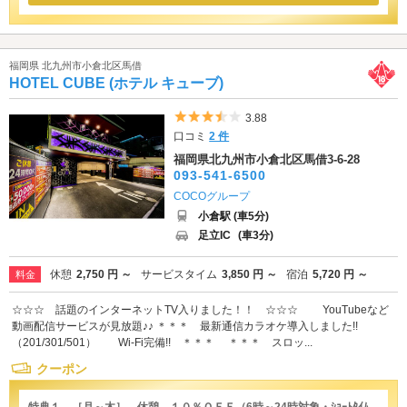
福岡県 北九州市小倉北区馬借
HOTEL CUBE (ホテル キューブ)
5つ星のうち3.5
3.88
口コミ
2 件
福岡県北九州市小倉北区馬借3-6-28
093-541-6500
COCOグループ
小倉駅 (車5分)
足立IC
(車3分)
休憩
2,750 円 ～
サービスタイム
3,850 円 ～
宿泊
5,720 円 ～
料金
☆☆☆ 話題のインターネットTV入りました！！ ☆☆☆ YouTubeなど
動画配信サービスが見放題♪♪ ＊＊＊ 最新通信カラオケ導入しました!!
（201/301/501） Wi-Fi完備!! ＊＊＊ ＊＊＊ スロッ...
クーポン