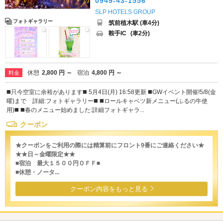
0949-43-1556
SLP HOTELS GROUP
フォトギャラリー
筑前植木駅 (車4分)
鞍手IC
(車2分)
休憩
2,800 円 ～
宿泊
4,800 円 ～
料金
◼️只今空室に余裕があります◼️ 5月4日(月) 16:58更新 ◼️GWイベント開催!5/8(金
曜)まで 詳細:フォトギャラリー◼️ ◼️ロールキャベツ新メニュー(ふるの牛使
用)◼️ ◼️春のメニュー始めました:詳細フォトギャラ...
クーポン
★クーポンをご利用の際には精算前にフロント9番にご連絡ください★
★★日～金曜限定★★
■宿泊 最大１５００円ＯＦＦ■
■休憩・ノータ...
クーポン内容をもっと見る