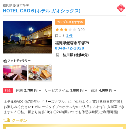
福岡県 飯塚市平塚
HOTEL GAO６(ホテル ガオシックス)
カップルズおすすめ
5つ星のうち3
3.00
口コミ
1 件
福岡県飯塚市平塚79
0948-72-1020
桂川駅 (徒歩8分)
フォトギャラリー
休憩
2,780 円 ～
サービスタイム
3,880 円 ～
宿泊
4,980 円 ～
料金
ホテルGAO6 ㊗️7周年✨ 『リーズナブル』に『心地よく』寛げる非日常空間を
お楽しみください❣️ ガレージタイプのホテルなので人目にふれずに入退室でき
ます⟡.·* 〇桂川駅より徒歩10分 〇24時間いつでも休憩(4時間)ご利用可能(...
クーポン