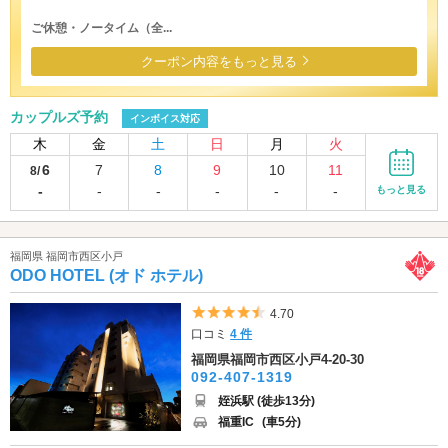
ご休憩・ノータイム（全...
クーポン内容をもっと見る
カップルズ予約
インボイス対応
木
金
土
日
月
火
6
7
8
9
10
11
8/
-
-
-
-
-
-
もっと見る
福岡県 福岡市西区小戸
ODO HOTEL (オド ホテル)
5つ星のうち4.5
4.70
口コミ
4 件
福岡県福岡市西区小戸4-20-30
092-407-1319
姪浜駅 (徒歩13分)
福重IC
(車5分)