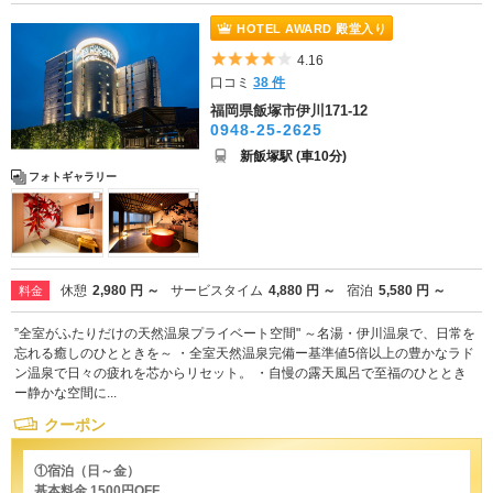
HOTEL AWARD 殿堂入り
5つ星のうち4
4.16
口コミ
38 件
福岡県飯塚市伊川171-12
0948-25-2625
新飯塚駅 (車10分)
フォトギャラリー
休憩
2,980 円 ～
サービスタイム
4,880 円 ～
宿泊
5,580 円 ～
料金
”全室がふたりだけの天然温泉プライベート空間" ～名湯・伊川温泉で、日常を
忘れる癒しのひとときを～ ・全室天然温泉完備ー基準値5倍以上の豊かなラド
ン温泉で日々の疲れを芯からリセット。 ・自慢の露天風呂で至福のひととき
ー静かな空間に...
クーポン
①宿泊（日～金）
基本料金 1500円OFF