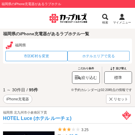
福岡県のiPhone充電器があるラブホテル
検索
マイメニュー
福岡県のiPhone充電器があるラブホテル一覧
福岡県
市区町村を変更
ホテルエリアで見る
こだわり条件
並び替え
絞り込む
標準
1 ～ 30件目 /
95件
※予約カレンダーは02:20時点の情報です
iPhone充電器
リセット
福岡県 北九州市小倉南区下貫
HOTEL Luce (ホテル ルーチェ)
5つ星のうち3
3.25