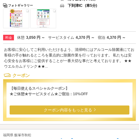
下到津IC
(車5分)
フォトギャラリー
休憩
3,050 円 ～
サービスタイム
4,370 円 ～
宿泊
4,370 円 ～
料金
お客様に安心してご利用いただけるよう、清掃時にはアルコール除菌液にてお
客様の手が触れるところを重点的に除菌作業を行っております。 私たちは安
心安全をお客様にご提供することが一番大切な事だと考えております。 ★★
ウエルカムドリンク★★...
クーポン
【毎日使えるスペシャルクーポン】
★ご休憩★サービスタイム★ご宿泊：10%OFF
クーポン内容をもっと見る
福岡県 飯塚市秋松