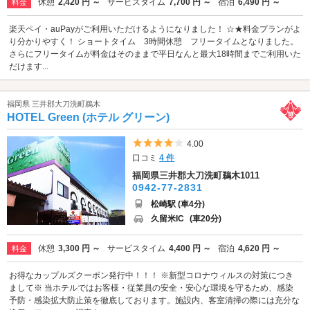
休憩
2,420 円 ～
サービスタイム
7,700 円 ～
宿泊
6,490 円 ～
料金
楽天ペイ・auPayがご利用いただけるようになりました！ ☆★料金プランがよ
り分かりやすく！ ショートタイム 3時間休憩 フリータイムとなりました。
さらにフリータイムが料金はそのままで平日なんと最大18時間までご利用いた
だけます...
福岡県 三井郡大刀洗町鵜木
HOTEL Green (ホテル グリーン)
5つ星のうち4
4.00
口コミ
4 件
福岡県三井郡大刀洗町鵜木1011
0942-77-2831
松崎駅 (車4分)
久留米IC
(車20分)
休憩
3,300 円 ～
サービスタイム
4,400 円 ～
宿泊
4,620 円 ～
料金
お得なカップルズクーポン発行中！！！ ※新型コロナウィルスの対策につき
まして※ 当ホテルではお客様・従業員の安全・安心な環境を守るため、感染
予防・感染拡大防止策を徹底しております。施設内、客室清掃の際には充分な