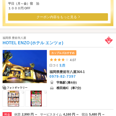
平日（月～金）宿 泊
１０００円 OFF
クーポン内容をもっと見る
福岡県 豊前市八屋
HOTEL ENZO (ホテル エンツォ)
カップルズおすすめ
5つ星のうち4
4.07
口コミ
9 件
福岡県豊前市八屋364-1
0979-82-7397
宇島駅 (車4分)
椎田南IC
(車7分)
フォトギャラリー
休憩
2,990 円 ～
サービスタイム
4,160 円 ～
宿泊
5,480 円 ～
料金