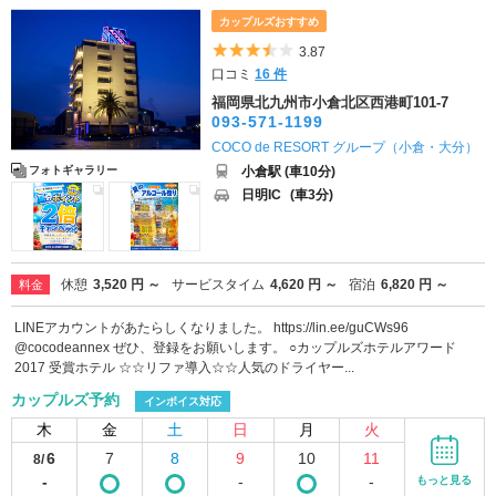
カップルズおすすめ
5つ星のうち3.5
3.87
口コミ
16 件
福岡県北九州市小倉北区西港町101-7
093-571-1199
COCO de RESORT グループ（小倉・大分）
小倉駅 (車10分)
フォトギャラリー
日明IC
(車3分)
休憩
3,520 円 ～
サービスタイム
4,620 円 ～
宿泊
6,820 円 ～
料金
LINEアカウントがあたらしくなりました。 https://lin.ee/guCWs96
@cocodeannex ぜひ、登録をお願いします。 ○カップルズホテルアワード
2017 受賞ホテル ☆☆リファ導入☆☆人気のドライヤー...
カップルズ予約
インボイス対応
木
金
土
日
月
火
6
7
8
9
10
11
8/
-
-
-
もっと見る