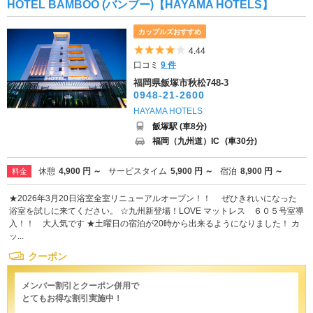
HOTEL BAMBOO (バンブー)【HAYAMA HOTELS】
カップルズおすすめ
5つ星のうち4
4.44
口コミ
9 件
福岡県飯塚市秋松748-3
0948-21-2600
HAYAMA HOTELS
飯塚駅 (車8分)
福岡（九州道）IC
(車30分)
休憩
4,900 円 ～
サービスタイム
5,900 円 ～
宿泊
8,900 円 ～
料金
★2026年3月20日浴室全室リニューアルオープン！！ ぜひきれいになった
浴室を試しに来てください。 ☆九州新登場！LOVE マットレス ６０５号室導
入！！ 大人気です ★土曜日の宿泊が20時から出来るようになりました！ カ
ッ...
クーポン
メンバー割引とクーポン併用で
とてもお得な割引実施中！