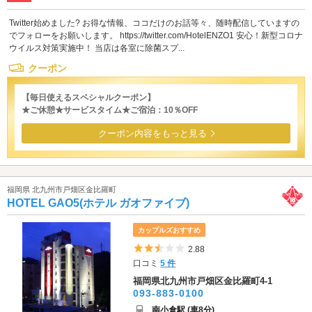
Twitter始めました? お得な情報、ココだけのお話等々、随時配信していますの
でフォローをお願いします。 https://twitter.com/HotelENZO1 安心！新型コロナ
ウイルス対策実施中！ 当店は各室に除菌スプ...
クーポン
【毎日使えるスペシャルクーポン】
★ご休憩★サービスタイム★ご宿泊：10％OFF
クーポン内容をもっと見る
福岡県 北九州市戸畑区金比羅町
HOTEL GAO5(ホテル ガオファイブ)
カップルズおすすめ
5つ星のうち2.5
2.88
口コミ
5 件
福岡県北九州市戸畑区金比羅町4-1
093-883-0100
南小倉駅 (車8分)