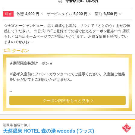
小倉駅北IC
(車2分)
休憩
4,900 円 ～
サービスタイム
5,900 円 ～
宿泊
8,500 円 ～
料金
☆全室オーシャンビュー、広く綺麗なお風呂、サウナで『ととのう』をぜひ体
感してください。 ☆公式LINEご登録でその場で使えるクーポン配布中☆ 店頭
もしくは当店ホームページでご登録いただけます。 お得な情報も発信してい
ますのでぜひお...
クーポン
★期間限定特別クーポン★
※必ず入室前にフロントカウンターにてご提示ください。入室後ご連絡
をいただいてもご利用いただけません。
...
クーポン内容をもっと見る
福岡県 飯塚市伊川
天然温泉 HOTEL 森の湯 wooods (ウッズ)