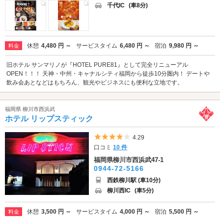
千代IC
(車8分)
休憩
4,480 円 ～
サービスタイム
6,480 円 ～
宿泊
9,980 円 ～
料金
旧ホテル サンマリノが『HOTEL PURE81』として完全リニューアル
OPEN！！！ 天神・中州・キャナルシティ福岡から徒歩10分圏内！ デートや
飲み会あとなどはもちろん、観光やビジネスにも便利な立地です。
福岡県 柳川市西浜武
ホテル リップスティック
5つ星のうち4
4.29
口コミ
10 件
福岡県柳川市西浜武47-1
0944-72-5166
西鉄柳川駅 (車10分)
柳川西IC
(車5分)
休憩
3,500 円 ～
サービスタイム
4,000 円 ～
宿泊
5,500 円 ～
料金