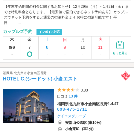
【年末年始期間の料金に関するお知らせ】 12月29日（月）～1月2日（金）ま
では特別料金となります。 【最安値で宿泊できるネット予約あり】 カップル
ズでネット予約をすると通常の宿泊料金より お得に宿泊可能です！ 平
日 ...
カップルズ予約
インボイス対応
木
金
土
日
月
火
6
7
8
9
10
11
8/
-
-
-
-
-
もっと見る
福岡県 北九州市小倉南区長野
HOTEL C.(シードット) 小倉エスト
5つ星のうち3.5
3.83
口コミ
13 件
福岡県北九州市小倉南区長野1-4-47
093-475-1711
ケイエスグループ
安部山公園駅 (車10分)
小倉東IC
(車1分)