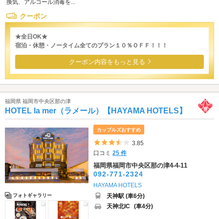
換気、アルコール消毒を...
クーポン
★全日OK★
宿泊・休憩・ノータイム全てのプラン１０％ＯＦＦ！！！
クーポン内容をもっと見る
福岡県 福岡市中央区那の津
HOTEL la mer（ラメール）【HAYAMA HOTELS】
カップルズおすすめ
5つ星のうち3.5
3.85
口コミ
25 件
福岡県福岡市中央区那の津4-4-11
092-771-2324
HAYAMA HOTELS
天神駅 (車6分)
フォトギャラリー
天神北IC
(車4分)