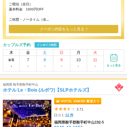
ご宿泊（全日）
基本料金 1000円OFF
ご休憩・ノータイム（全...
クーポン内容をもっと見る
カップルズ予約
インボイス対応
木
金
土
日
月
火
6
7
8
9
10
11
8/
-
-
-
-
-
-
もっと見る
福岡県 鞍手郡鞍手町中山
ホテル Le・Bois (ルボワ)【SLPホテルズ】
HOTEL AWARD 殿堂入り
5つ星のうち3.5
3.71
口コミ
12 件
福岡県鞍手郡鞍手町中山192-5