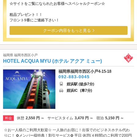
☆サイトをご覧になられたお客様へスペシャルクーポン☆
粗品プレゼント！！
フロント9番にご連絡下さい！
クーポン内容をもっと見る
福岡県 福岡市西区小戸
HOTEL ACQUA MYU (ホテル アクア ミュー)
福岡県福岡市西区小戸4-15-18
092-883-0045
姪浜駅 (徒歩7分)
姪浜IC
(車7分)
休憩
2,550 円 ～
サービスタイム
3,470 円 ～
宿泊
5,150 円 ～
料金
☆お一人様のご利用大歓迎☆ 一人旅のお宿に！出張でのビジネスホテル代わ
りに！ ✿メンバー様特典！割引サービス✿ 平日 休憩(４時間)のご利用で200円