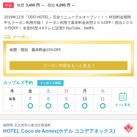
休憩
3,400 円 ～
宿泊
6,090 円 ～
料金
2019年12月『ODO HOTEL』完全リニューアルオープン！！！ 特別料金期間
中もクーポン利用可能！ クーポン利用で基本料金休憩２０％OFF！宿泊１００
０円OFF！ 全室65型４Kテレビ設置!! YouTube、NetFli...
クーポン
休憩・宿泊 基本料金15%OFF
クーポン内容をもっと見る
カップルズ予約
インボイス対応
木
金
土
日
月
火
6
7
8
9
10
11
8/
-
もっと見る
福岡県 北九州市小倉北区西港町
HOTEL Coco de Annex(ホテル ココデアネックス)