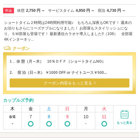
休憩
2,750 円 ～
サービスタイム
4,950 円 ～
宿泊
4,730 円 ～
料金
ショートタイム２時間は24時間利用可能♪ もちろん深夜もOKです！ 週末の
お泊りもさらにリーズナブルになりました！ お部屋もスタイリッシュにな
り、ＳＭ部屋も登場です！ 最新通信カラオケ導入しました!!（108） 全部屋
4Kインターネッ...
クーポン
1． 休 憩（月～木） 10％ＯＦＦ（ショートタイムNG）
2. 宿 泊（日～木） ￥1000 OFF or ナイトユース￥500...
クーポン内容をもっと見る
カップルズ予約
木
金
土
日
月
火
6
7
8
9
10
11
8/
-
-
もっと見る