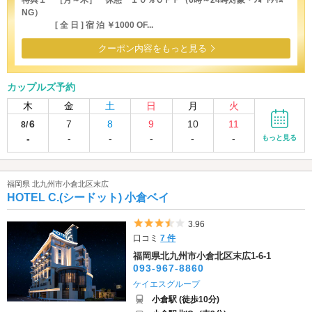
特典１ ［月～木］ 休憩 １０％ＯＦＦ（6時～24時対象・ｼｮｰﾄﾀｲﾑ
NG）
[ 全 日 ] 宿 泊 ￥1000 OF...
クーポン内容をもっと見る
カップルズ予約
木
金
土
日
月
火
6
7
8
9
10
11
8/
-
-
-
-
-
-
もっと見る
福岡県 北九州市小倉北区末広
HOTEL C.(シードット) 小倉ベイ
5つ星のうち3.5
3.96
口コミ
7 件
福岡県北九州市小倉北区末広1-6-1
093-967-8860
ケイエスグループ
小倉駅 (徒歩10分)