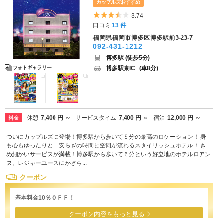
カップルズおすすめ
5つ星のうち3.5
3.74
口コミ
13 件
福岡県福岡市博多区博多駅前3-23-7
092-431-1212
博多駅 (徒歩5分)
博多駅東IC
(車8分)
フォトギャラリー
休憩
7,400 円 ～
サービスタイム
7,400 円 ～
宿泊
12,000 円 ～
料金
ついにカップルズに登場！博多駅から歩いて５分の最高のロケーション！ 身
も心もゆったりと…安らぎの時間と空間が流れるスタイリッシュホテル！ き
め細かいサービスが満載！博多駅から歩いて５分という好立地のホテルロアン
ヌ。レジャーユースにかぎら...
クーポン
基本料金10％ＯＦＦ！
クーポン内容をもっと見る