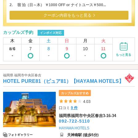
2. 宿 泊（日～木） ￥1000 OFF or ナイトユース￥500...
クーポン内容をもっと見る
カップルズ予約
インボイス対応
木
金
土
日
月
火
6
7
8
9
10
11
8/
-
-
-
もっと見る
福岡県 福岡市中央区春吉
HOTEL PURE81（ピュア81）【HAYAMA HOTELS】
カップルズおすすめ
5つ星のうち4
4.03
口コミ
9 件
福岡県福岡市中央区春吉3-16-34
092-722-5110
HAYAMA HOTELS
天神南駅 (徒歩5分)
フォトギャラリー