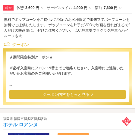
休憩
3,600 円 ～
サービスタイム
4,900 円 ～
宿泊
7,600 円 ～
料金
無料でポップコーンをご提供♪ ご宿泊のお客様限定で出来立てポップコーンを
無料でご提供したします。 ポップコーンを片手にVODで映画を観ればまるで2
人だけの映画館に。 ぜひご体験ください。 広い駐車場でラクラク駐車☆ハイ
ルーフも大...
クーポン
★期間限定特別クーポン★
※必ず入室時にフロント9番までご連絡ください。入室時にご連絡いた
だいたお客様のみご利用いただけます。
...
クーポン内容をもっと見る
福岡県 福岡市博多区博多駅前
ホテル ロアンヌ