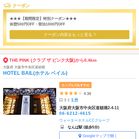
クーポン
★★★【期間限定】特別クーポン★★★
休憩500円OFF・宿泊1000円OFF
クーポン内容をもっと見る
THE PINK (クラブ ザ ピンク大阪)から0.4km
大阪府 大阪市中央区道頓堀
HOTEL BAIL(ホテル ベイル)
カップルズおすすめ
5つ星のうち4
4.36
口コミ
5 件
大阪府大阪市中央区道頓堀2-4-11
06-6212-4615
ウォーターホテルCCグループ
なんば駅 (徒歩5分)
Googleマップで開く