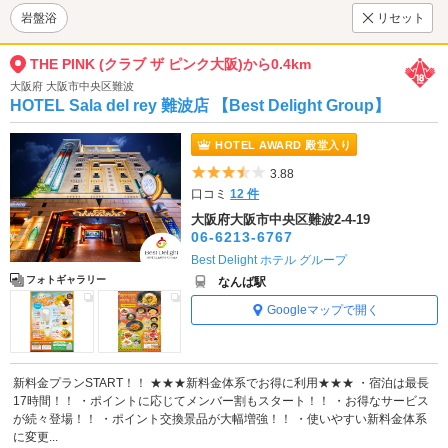
岩盤浴
リセット
THE PINK (クラブ ザ ピンク大阪)から0.4km
大阪府 大阪市中央区難波
HOTEL Sala del rey 難波店 【Best Delight Group】
HOTEL AWARD 殿堂入り
5つ星のうち3.5
3.88
口コミ
12 件
大阪府大阪市中央区難波2-4-19
06-6213-6767
Best Delight ホテル グループ
フォトギャラリー
なんば駅
Googleマップで開く
新料金プランSTART！！ ★★★新料金体系でお得に利用★★★ ・宿泊は最長
17時間！！ ・ポイントに応じてメンバー割もスタート！！ ・お得なサービス
が続々登場！！ ・ポイント交換景品が大幅増強！！ ・使いやすい新料金体系
に変更...