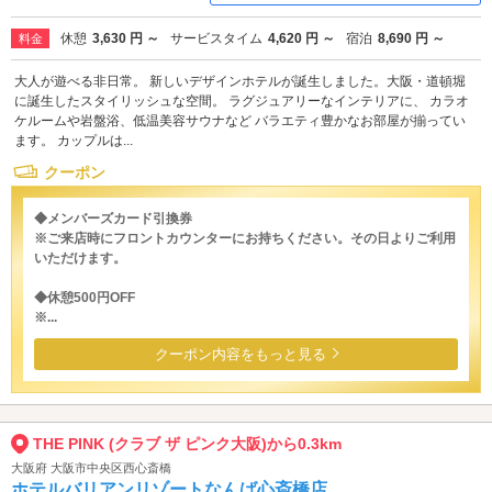
休憩
3,630 円 ～
サービスタイム
4,620 円 ～
宿泊
8,690 円 ～
料金
大人が遊べる非日常。 新しいデザインホテルが誕生しました。大阪・道頓堀
に誕生したスタイリッシュな空間。 ラグジュアリーなインテリアに、 カラオ
ケルームや岩盤浴、低温美容サウナなど バラエティ豊かなお部屋が揃ってい
ます。 カップルは...
クーポン
◆メンバーズカード引換券
※ご来店時にフロントカウンターにお持ちください。その日よりご利用
いただけます。
◆休憩500円OFF
※...
クーポン内容をもっと見る
THE PINK (クラブ ザ ピンク大阪)から0.3km
大阪府 大阪市中央区西心斎橋
ホテルバリアンリゾートなんば心斎橋店