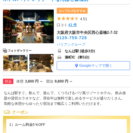
カップルズおすすめ
5つ星のうち4.5
4.51
口コミ
41 件
大阪府大阪市中央区西心斎橋2-7-32
0120-759-728
バリアングループ
なんば駅 (徒歩3分)
フォトギャラリー
湊町IC
(車5分)
Googleマップで開く
休憩
3,800 円 ～
宿泊
9,800 円 ～
料金
なんば駅すぐ。飲んで、遊んで、くつろげるバリ風リゾートホテル。 飲み放
題や貸切カラオケなど、滞在中は無料で楽しめるサービスが盛りだくさん。
気軽な休憩からゆったり宿泊まで幅広くご利用いただけます。
クーポン
1）ルーム料金5％OFF