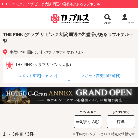
THE PINK (クラブ ザ ピンク大阪)周辺の岩盤浴があるラブホテル
検索
マイメニュー
THE PINK (クラブ ザ ピンク大阪)周辺の岩盤浴があるラブホテル一
覧
半径0.5km圏内に3軒のラブホテルがあります
THE PINK (クラブ ザ ピンク大阪)
スポット変更[ジャンル]
スポット変更[市区町村]
こだわり条件
並び替え
絞り込む
標準
1 ～ 3件目 /
3件
※予約カレンダーは03:30時点の情報です