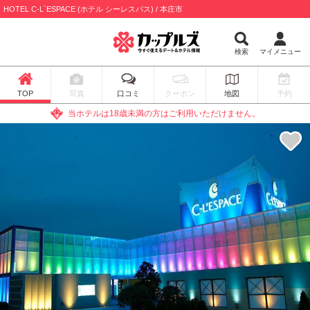
HOTEL C-L`ESPACE (ホテル シーレスパス) / 本庄市
検索
マイメニュー
TOP
写真
口コミ
クーポン
地図
予約
当ホテルは18歳未満の方はご利用いただけません。