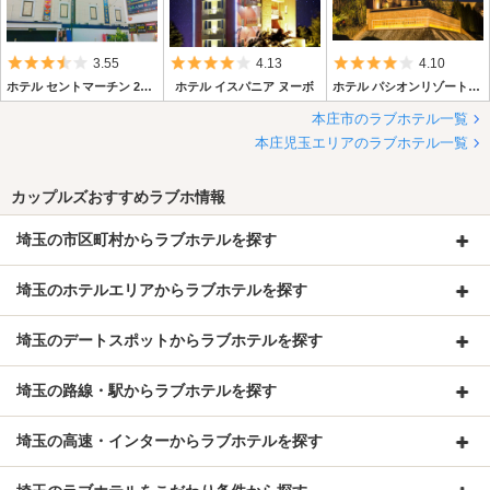
5つ星のうち3.5
5つ星のうち4
5つ星のうち4
3.55
4.13
4.10
ホテル セントマーチン 2nd 埼玉本庄店【プラザアンジェログループ】
ホテル イスパニア ヌーボ
ホテル パシオンリゾート 本庄
本庄市のラブホテル一覧
本庄児玉エリアのラブホテル一覧
カップルズおすすめラブホ情報
埼玉の市区町村からラブホテルを探す
埼玉のホテルエリアからラブホテルを探す
埼玉のデートスポットからラブホテルを探す
埼玉の路線・駅からラブホテルを探す
埼玉の高速・インターからラブホテルを探す