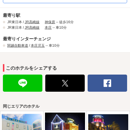
最寄り駅
JR東日本 /
JR高崎線
神保原
-- 徒歩16分
JR東日本 /
JR高崎線
本庄
-- 車10分
最寄りインターチェンジ
関越自動車道
/
本庄児玉
-- 車10分
このホテルをシェアする
同じエリアのホテル