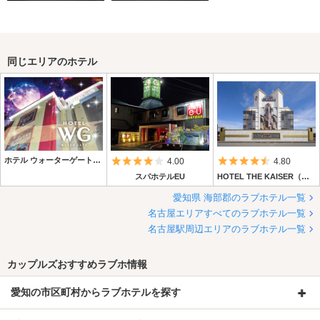
同じエリアのホテル
ホテル ウォーターゲート蟹江
5つ星のうち4
5つ星のうち4.
4.00
4.80
スパホテルEU
HOTEL THE KAISER（ホテル ザ カイザー）（旧：ビーナス蟹江）
愛知県 海部郡のラブホテル一覧
名古屋エリアすべてのラブホテル一覧
名古屋駅周辺エリアのラブホテル一覧
カップルズおすすめラブホ情報
愛知の市区町村からラブホテルを探す