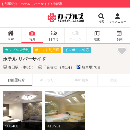
お部屋紹介：ホテル リバーサイド / 海部郡
検索
マイメニュー
TOP
写真
口コミ
クーポン
地図
予約
カップルズ予約
ポイント利用可
インボイス対応
ホテル リバーサイド
春田駅 （車8分）
千音寺IC （車1分）
駐車場:76台
お部屋紹介
ギャラリー
360°画像
動画
508/408
410/701