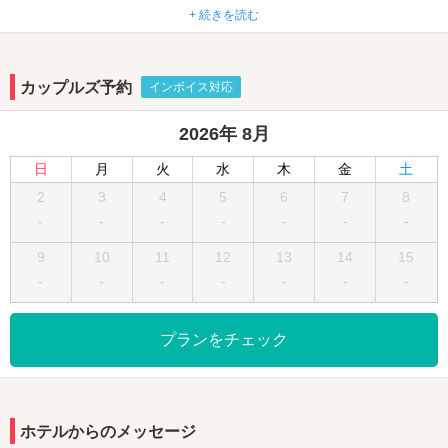
をお過ごしください！
+ 続きを読む
カップルズ予約
インボイス対応
2026年 8月
日
月
火
水
木
金
土
2
3
4
5
6
7
8
-
-
-
-
-
-
-
9
10
11
12
13
14
15
-
-
-
-
-
-
-
プランをチェック
ホテルからのメッセージ