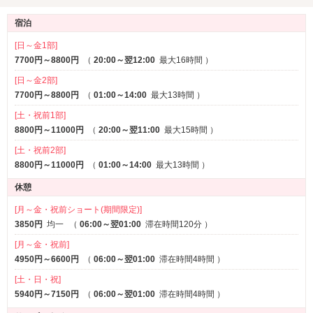
ブルーレイプレーヤー
宿泊
アメニティ
[日～金1部]
セレクトシャンプー
7700円～8800円
（
20:00～翌12:00
カールドライヤー
最大16時間
）
ヘアアイロン
電気マッサージ器
※一部
[日～金2部]
コスプレ
7700円～8800円
（
01:00～14:00
最大13時間
）
[土・祝前1部]
サービス
8800円～11000円
（
20:00～翌11:00
最大15時間
）
ルームサービス
[土・祝前2部]
8800円～11000円
（
01:00～14:00
最大13時間
）
休憩
[月～金・祝前ショート(期間限定)]
3850円
均一
（
06:00～翌01:00
滞在時間120分
）
[月～金・祝前]
4950円～6600円
（
06:00～翌01:00
滞在時間4時間
）
[土・日・祝]
5940円～7150円
（
06:00～翌01:00
滞在時間4時間
）