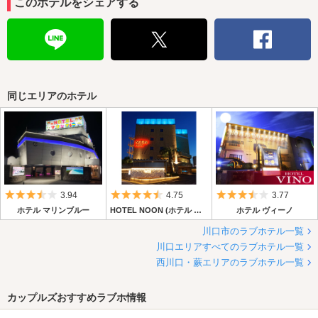
このホテルをシェアする
同じエリアのホテル
5つ星のうち3.5
5つ星のうち4.5
5つ星のうち3.
3.94
4.75
3.77
ホテル マリンブルー
HOTEL NOON (ホテル ヌーン)
ホテル ヴィーノ
川口市のラブホテル一覧
川口エリアすべてのラブホテル一覧
西川口・蕨エリアのラブホテル一覧
カップルズおすすめラブホ情報