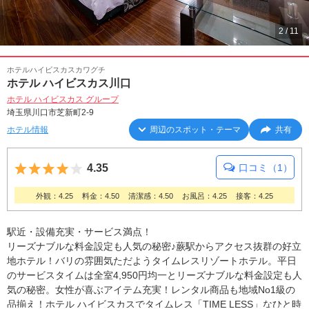
2
/
11
ホテルハイビスカスカワグチ
ホテル ハイビスカス川口
ホテル ハイビスカス グループ
埼玉県川口市芝新町2-9
ホテル情報
周辺のスポット・テーマ
共有
5つ星のうち4
4.35
口コミ（1）
外観：4.25
料金：4.50
清潔感：4.50
お風呂：4.25
接客：4.25
駅近・設備充実・サービス満点！
リーズナブルな料金設定も人気の秘密♪蕨駅からアクセス抜群の好立
地ホテル！バリの雰囲気ただようタイムレスリゾートホテル。平日
のサービスタイムは全室4,950円均一とリーズナブルな料金設定も人
気の秘密。女性が喜ぶアイテム充実！レンタル商品も地域No1級の
品揃え！ホテル ハイビスカスでタイムレス「TIME LESS」なひと時