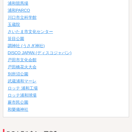
浦和競馬場
浦和PARCO
川口市立科学館
玉蔵院
さいたま市文化センター
笹目公園
調神社 (うさぎ神社)
DISCO JAPAN (ディスコジャパン)
戸田市文化会館
戸田橋花火大会
別所沼公園
武蔵浦和マーレ
ロッテ 浦和工場
ロッテ浦和球場
蕨市民公園
和樂備神社