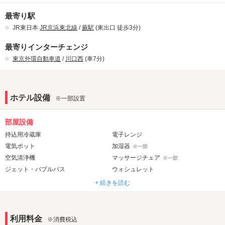
最寄り駅
JR東日本
JR京浜東北線
/
蕨駅
(東出口 徒歩3分)
最寄りインターチェンジ
東京外環自動車道
/
川口西
(車7分)
ホテル設備
※一部設置
部屋設備
持込用冷蔵庫
電子レンジ
電気ポット
加湿器
※一部
空気清浄機
マッサージチェア
※一部
ジェット・バブルバス
ウォシュレット
+ 続きを読む
音響・映像・通信
VOD
TVゲーム
Wi-Fi
Android充電器
※一部
利用料金
※消費税込
iPhone充電器
DVDプレーヤー
※一部