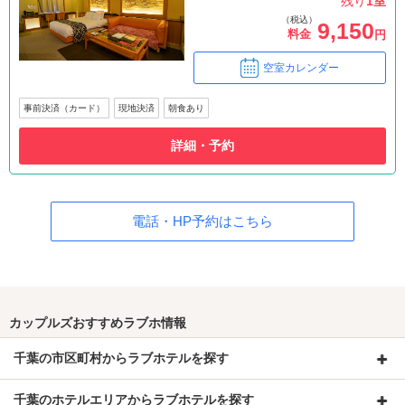
残り
1室
（税込）
9,150
料金
円
空室カレンダー
事前決済（カード）
現地決済
朝食あり
詳細・予約
電話・HP予約はこちら
カップルズおすすめラブホ情報
千葉の市区町村からラブホテルを探す
千葉のホテルエリアからラブホテルを探す