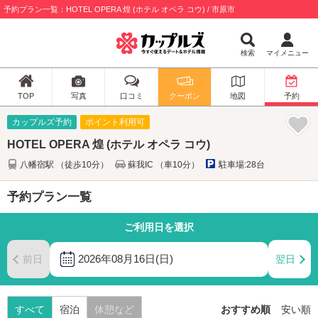
予約プラン一覧：HOTEL OPERA 煌 (ホテル オペラ コウ) / 市原市
検索
マイメニュー
TOP
写真
口コミ
クーポン
地図
予約
カップルズ予約
ポイント利用可
HOTEL OPERA 煌 (ホテル オペラ コウ)
八幡宿駅 （徒歩10分）
蘇我IC （車10分）
駐車場:28台
予約プラン一覧
ご利用日を選択
2026年08月16日(日)
前日
翌日
すべて
宿泊
休憩など
おすすめ順
安い順