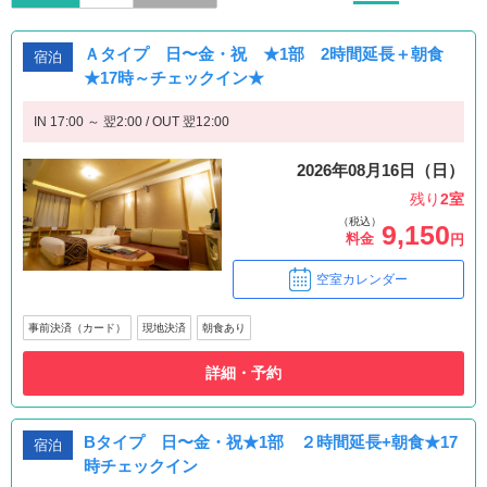
Ａタイプ 日〜金・祝 ★1部 2時間延長＋朝食
宿泊
★17時～チェックイン★
IN 17:00 ～ 翌2:00 / OUT 翌12:00
2026年08月16日（日）
残り
2室
（税込）
9,150
料金
円
空室カレンダー
事前決済（カード）
現地決済
朝食あり
詳細・予約
Bタイプ 日〜金・祝★1部 ２時間延長+朝食★17
宿泊
時チェックイン