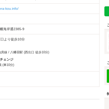
era-kou.info/
海岸通2385-9
西口より徒歩10分
内房線
/
八幡宿駅
(西出口 徒歩10分)
チェンジ
我
(車10分)