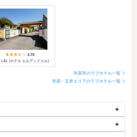
5つ星のうち3.5
3.70
 L&L (ホテル エルアンドエル)
市原市のラブホテル一覧
市原・五井エリアのラブホテル一覧
す