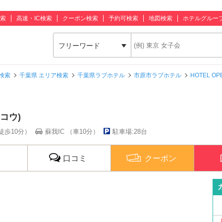
索
高速・IC検索
クーポン検索
予約可検索
地図検索
ホテルグルー
フリーワード
検索
千葉県 エリア検索
千葉県ラブホテル
市原市ラブホテル
HOTEL O
 コウ)
徒歩10分）
蘇我IC （車10分）
駐車場:28台
口コミ
クーポン