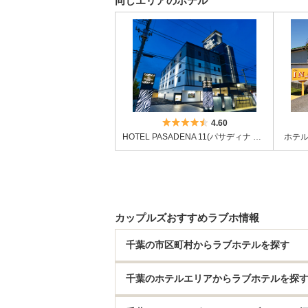
同じエリアのホテル
5つ星のうち4.5
4.60
HOTEL PASADENA 11(パサディナ イレブン) 市原
ホテル
カップルズおすすめラブホ情報
千葉の市区町村からラブホテルを探す
千葉のホテルエリアからラブホテルを探