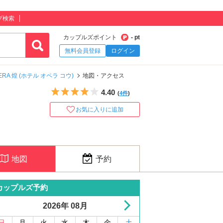
プ検索
カップルズポイント
- pt
無料会員登録
ログイン
PERA 煌 (ホテル オペラ コウ)
地図・アクセス
5つ星のうち4
4.40
(
4件
)
お気に入りに追加
地図
予約
カップルズ予約
2026年 08月
日
月
火
水
木
金
土