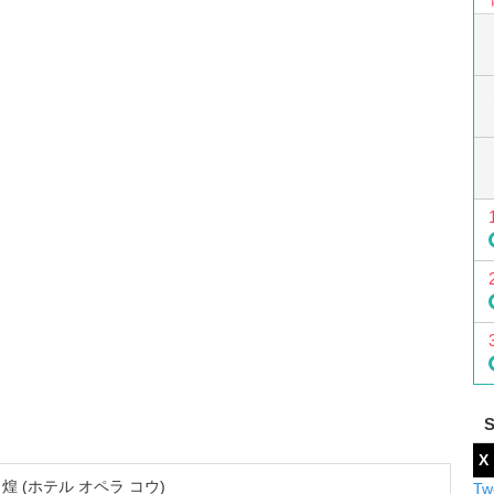
X
A 煌 (ホテル オペラ コウ)
Tw