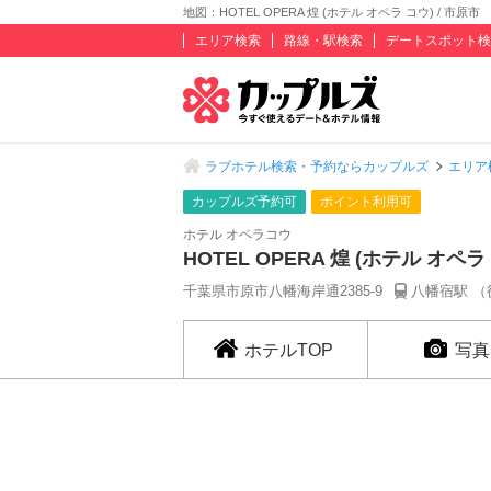
地図：HOTEL OPERA 煌 (ホテル オペラ コウ) / 市原市
エリア検索
路線・駅検索
デートスポット検
ラブホテル検索・予約ならカップルズ
エリア
カップルズ予約可
ポイント利用可
ホテル オペラコウ
HOTEL OPERA 煌 (ホテル オペラ
千葉県市原市八幡海岸通2385-9
八幡宿駅 （
ホテルTOP
写真