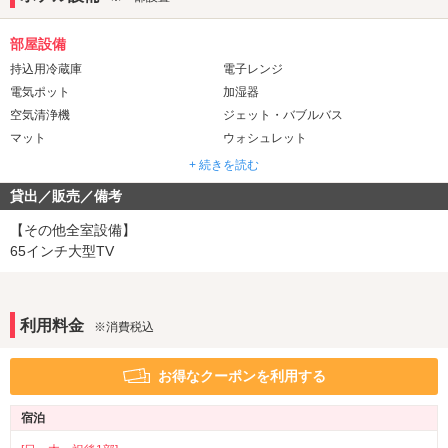
部屋設備
持込用冷蔵庫
電子レンジ
電気ポット
加湿器
空気清浄機
ジェット・バブルバス
マット
ウォシュレット
ドライサウナ
+ 続きを読む
貸出／販売／備考
音響・映像・通信
カラオケ
VOD
【その他全室設備】
Wi-Fi
ブルーレイプレーヤー
65インチ大型TV
アメニティ
カールドライヤー
ヘアアイロン
利用料金
※消費税込
電気マッサージ器
部屋タイプ
お得なクーポンを利用する
和室
1名利用可
※一部
宿泊