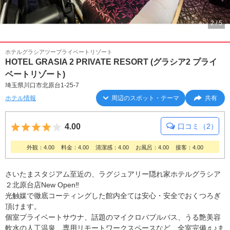
2
/
5
ホテルグラシアツープライベートリゾート
HOTEL GRASIA 2 PRIVATE RESORT (グラシア2 プライ
ベートリゾート)
埼玉県川口市北原台1-25-7
ホテル情報
周辺のスポット・テーマ
共有
5つ星のうち4
4.00
口コミ（2）
外観：4.00
料金：4.00
清潔感：4.00
お風呂：4.00
接客：4.00
さいたまスタジアム至近の、ラグジュアリー隠れ家ホテルグラシア
２北原台店New Open‼
光触媒で徹底コーティングした館内全ては安心・安全でおくつろぎ
頂けます。
個室プライベートサウナ、話題のマイクロバブルバス、うる艶美容
軟水の人工温泉、専用リモートワークスペースなど、全室完備♬♪ま