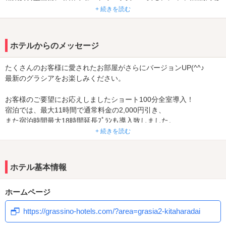
た、その他お部屋で楽しく過ごせる最新機器も充実しております。
+ 続きを読む
皆様のご利用をお待ちしております。
ホテルからのメッセージ
たくさんのお客様に愛されたお部屋がさらにバージョンUP(^^♪
最新のグラシアをお楽しみください。
お客様のご要望にお応えしましたショート100分全室導入！
宿泊では、最大11時間で通常料金の2,000円引き、
また宿泊時間最大18時間延長ﾌﾟﾗﾝも導入致しました。
+ 続きを読む
いつでもお得なイベント、サービスをご提供しております。
詳しくは下記ホームページをご確認下さい。
ホテル基本情報
ホームページ
https://grassino-hotels.com/?area=grasia2-kitaharadai