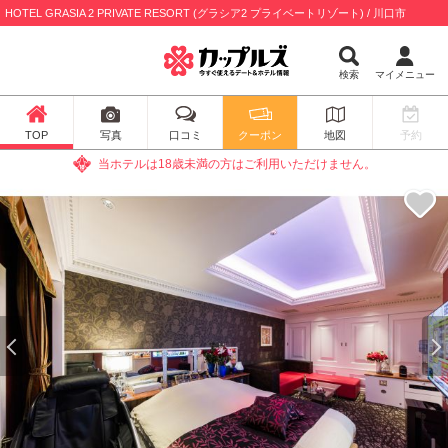
HOTEL GRASIA 2 PRIVATE RESORT (グラシア2 プライベートリゾート) / 川口市
検索
マイメニュー
TOP
写真
口コミ
クーポン
地図
予約
当ホテルは18歳未満の方はご利用いただけません。