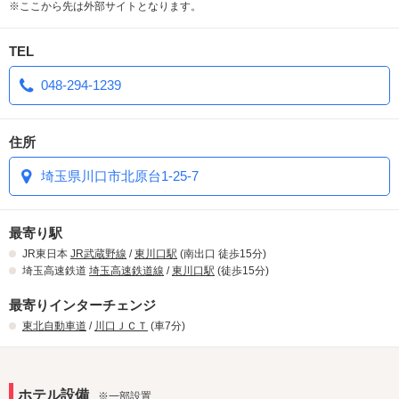
※ここから先は外部サイトとなります。
TEL
048-294-1239
住所
埼玉県川口市北原台1-25-7
最寄り駅
JR東日本
JR武蔵野線
/
東川口駅
(南出口 徒歩15分)
埼玉高速鉄道
埼玉高速鉄道線
/
東川口駅
(徒歩15分)
最寄りインターチェンジ
東北自動車道
/
川口ＪＣＴ
(車7分)
ホテル設備
※一部設置