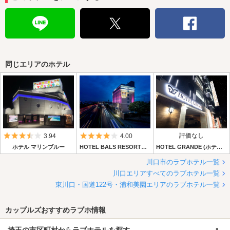
同じエリアのホテル
5つ星のうち3.5
5つ星のうち4
評価なし
3.94
4.00
ホテル マリンブルー
HOTEL BALS RESORT&SPA (天然温泉)【AtoZ グループ】
HOTEL GRANDE (ホテル グランデ)
川口市のラブホテル一覧
川口エリアすべてのラブホテル一覧
東川口・国道122号・浦和美園エリアのラブホテル一覧
カップルズおすすめラブホ情報