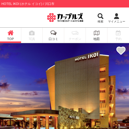
HOTEL IKOI (ホテル イコイ) / 川口市
検索
マイメニュー
TOP
写真
口コミ
クーポン
地図
予約