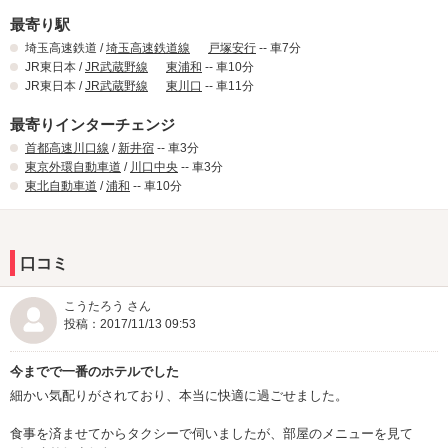
最寄り駅
埼玉高速鉄道 /
埼玉高速鉄道線
戸塚安行
-- 車7分
JR東日本 /
JR武蔵野線
東浦和
-- 車10分
JR東日本 /
JR武蔵野線
東川口
-- 車11分
最寄りインターチェンジ
首都高速川口線
/
新井宿
-- 車3分
東京外環自動車道
/
川口中央
-- 車3分
東北自動車道
/
浦和
-- 車10分
口コミ
こうたろう さん
投稿：2017/11/13 09:53
今までで一番のホテルでした
細かい気配りがされており、本当に快適に過ごせました。
食事を済ませてからタクシーで伺いましたが、部屋のメニューを見て