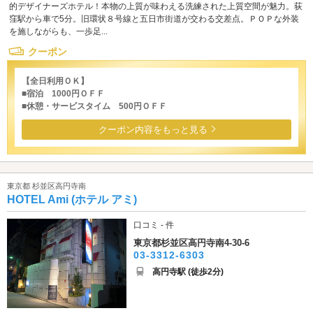
的デザイナーズホテル！本物の上質が味わえる洗練された上質空間が魅力。荻
窪駅から車で5分。旧環状８号線と五日市街道が交わる交差点。ＰＯＰな外装
を施しながらも、一歩足...
クーポン
【全日利用ＯＫ】
■宿泊 1000円ＯＦＦ
■休憩・サービスタイム 500円ＯＦＦ
クーポン内容をもっと見る
東京都 杉並区高円寺南
HOTEL Ami (ホテル アミ)
口コミ - 件
東京都杉並区高円寺南4-30-6
03-3312-6303
高円寺駅 (徒歩2分)