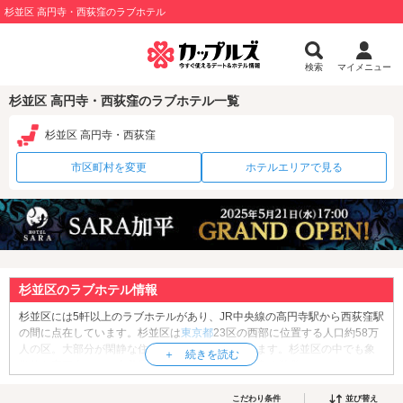
杉並区 高円寺・西荻窪のラブホテル
検索
マイメニュー
杉並区 高円寺・西荻窪のラブホテル一覧
杉並区 高円寺・西荻窪
市区町村を変更
ホテルエリアで見る
杉並区のラブホテル情報
杉並区には5軒以上のラブホテルがあり、JR中央線の高円寺駅から西荻窪駅
の間に点在しています。杉並区は
東京都
23区の西部に位置する人口約58万
人の区。大部分が閑静な住宅街として発展しています。杉並区の中でも象
徴的な高円寺には、古着屋やライブハウスなどが多く営業していることか
ら、休日は多くの若者で賑わっています。区内には縁結びのパワースポッ
ト「
大宮八幡宮
」や、厄除けのご利益のある「阿佐ヶ谷神明宮」、紅葉の
こだわり条件
並び替え