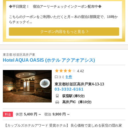
◆平日限定！ 宿泊アーリーチェックインクーポン配布中◆
こちらのクーポンをご利用いただくと月～木の宿泊1部限定で、18時か
らチェックイ...
クーポン内容をもっと見る
東京都 杉並区高井戸東
Hotel AQUA OASIS (ホテル アクアオアシス)
5つ星のうち4
4.42
口コミ
9 件
東京都杉並区高井戸東4-13-13
03-3332-6161
荻窪駅 (車5分)
高井戸IC
(車10分)
休憩
5,400 円 ～
宿泊
9,900 円 ～
料金
【カップルズホテルアワード 受賞ホテル】 良心価格で楽しめる荻窪の隠れ家