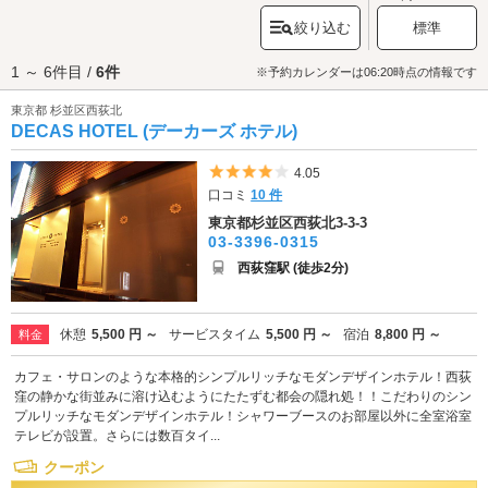
名所「
杉並区立大田黒公園
」などの隠れたデートスポットもあります。高
絞り込む
標準
円寺の「
高円寺純情商店街
」、阿佐ヶ谷の「
阿佐ヶ谷パールセンター
」、
荻窪の「荻窪銀座商店街」、西荻窪の「西荻マイロード商店街」など、杉
1 ～ 6件目 /
6件
並区には特に中央線エリアに賑わいのある商店街があり、区外からも人が
※予約カレンダーは06:20時点の情報です
訪れる人気スポットになっています。杉並区のラブホテルには、岩盤浴が
東京都 杉並区西荻北
あるホテルや、ホームシアターやVODを備えているホテル、アメニティが
DECAS HOTEL (デーカーズ ホテル)
充実しているホテルなど、様々なホテルがあります。杉並区でラブホテル
をお探しの際は、クーポン・事前予約でお得に利用ができる『カップル
ズ』におまかせください。
5つ星のうち4
4.05
口コミ
10 件
東京都杉並区西荻北3-3-3
03-3396-0315
西荻窪駅 (徒歩2分)
休憩
5,500 円 ～
サービスタイム
5,500 円 ～
宿泊
8,800 円 ～
料金
カフェ・サロンのような本格的シンプルリッチなモダンデザインホテル！西荻
窪の静かな街並みに溶け込むようにたたずむ都会の隠れ処！！こだわりのシン
プルリッチなモダンデザインホテル！シャワーブースのお部屋以外に全室浴室
テレビが設置。さらには数百タイ...
クーポン