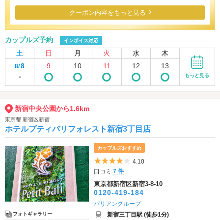
クーポン内容をもっと見る
カップルズ予約
インボイス対応
土
日
月
火
水
木
8
9
10
11
12
13
8/
-
もっと見る
新宿中央公園から1.6km
東京都 新宿区新宿
ホテルプティバリフォレスト新宿3丁目店
カップルズおすすめ
5つ星のうち4
4.10
口コミ
7 件
東京都新宿区新宿3-8-10
0120-419-184
バリアングループ
新宿三丁目駅 (徒歩1分)
フォトギャラリー