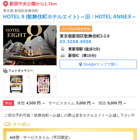
新宿中央公園から1.7km
東京都 新宿区歌舞伎町
HOTEL 8 (歌舞伎町ホテルエイト) ～旧：HOTEL ANNEX～
カップルズおすすめ
東京都新宿区歌舞伎町2-2-8
03-3208-8008
東新宿駅 (徒歩3分)
新宿IC
(車10分)
Googleマップで開く
フォトギャラリー
休憩
4,500 円 ～
サービスタイム
5,000 円 ～
宿泊
9,000 円 ～
料金
ご宿泊予約可能！歌舞伎町へお越しの際は是非ホテルエイトへお越し下さい!!!
クーポン
■休憩・サービスタイム（平日限定）