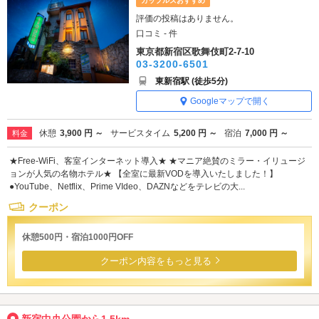
カップルズおすすめ
評価の投稿はありません。
口コミ - 件
東京都新宿区歌舞伎町2-7-10
03-3200-6501
東新宿駅 (徒歩5分)
Googleマップで開く
休憩
3,900 円 ～
サービスタイム
5,200 円 ～
宿泊
7,000 円 ～
料金
★Free-WiFi、客室インターネット導入★ ★マニア絶賛のミラー・イリュージ
ョンが人気の名物ホテル★ 【全室に最新VODを導入いたしました！】
●YouTube、Netflix、Prime VIdeo、DAZNなどをテレビの大...
クーポン
休憩500円・宿泊1000円OFF
クーポン内容をもっと見る
新宿中央公園から1.5km