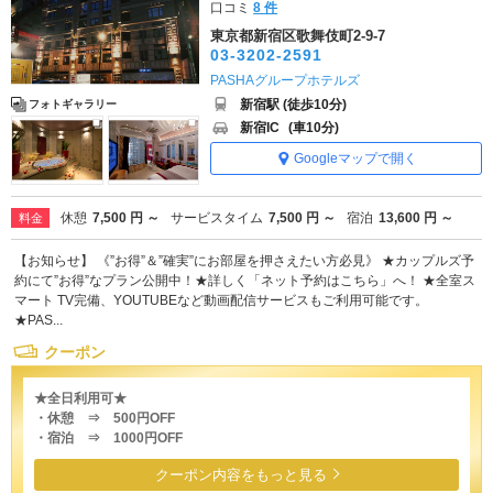
口コミ
8 件
東京都新宿区歌舞伎町2-9-7
03-3202-2591
PASHAグループホテルズ
新宿駅 (徒歩10分)
フォトギャラリー
新宿IC
(車10分)
Googleマップで開く
休憩
7,500 円 ～
サービスタイム
7,500 円 ～
宿泊
13,600 円 ～
料金
【お知らせ】 《”お得”＆”確実”にお部屋を押さえたい方必見》 ★カップルズ予
約にて”お得”なプラン公開中！★詳しく「ネット予約はこちら」へ！ ★全室ス
マート TV完備、YOUTUBEなど動画配信サービスもご利用可能です。
★PAS...
クーポン
★全日利用可★
・休憩 ⇒ 500円OFF
・宿泊 ⇒ 1000円OFF
クーポン内容をもっと見る