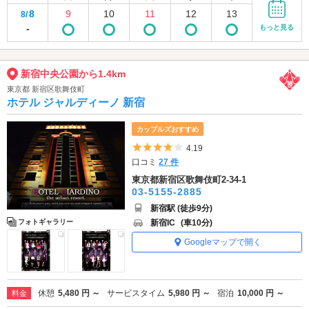
8
9
10
11
12
13
8/
-
もっと見る
新宿中央公園から1.4km
東京都 新宿区歌舞伎町
ホテル ジャルディーノ 新宿
カップルズおすすめ
5つ星のうち4
4.19
口コミ
27 件
東京都新宿区歌舞伎町2-34-1
03-5155-2885
新宿駅 (徒歩9分)
新宿IC
(車10分)
フォトギャラリー
Googleマップで開く
休憩
5,480 円 ～
サービスタイム
5,980 円 ～
宿泊
10,000 円 ～
料金