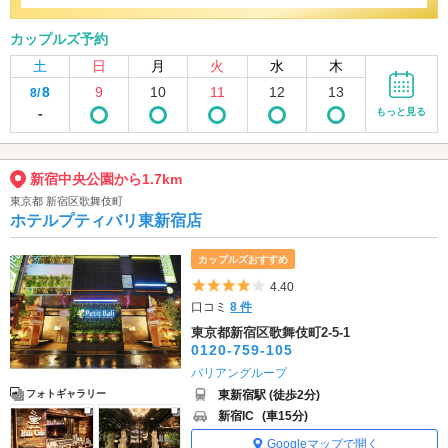
カップルズ予約
土
日
月
火
水
木
8
9
10
11
12
13
8/
-
もっと見る
新宿中央公園から1.7km
東京都 新宿区歌舞伎町
ホテルプティバリ東新宿店
カップルズおすすめ
5つ星のうち4
4.40
口コミ
8 件
東京都新宿区歌舞伎町2-5-1
0120-759-105
バリアングループ
東新宿駅 (徒歩2分)
フォトギャラリー
新宿IC
(車15分)
Googleマップで開く