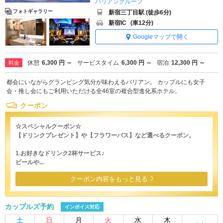
バリアングループ
フォトギャラリー
新宿三丁目駅 (徒歩6分)
新宿IC
(車12分)
Googleマップで開く
休憩
6,300 円 ～
サービスタイム
6,300 円 ～
宿泊
12,300 円 ～
料金
都会にいながらグランピング気分が味わえるバリアン。 カップルにも女子
会・推し会にもご利用いただける全46室の複合型進化系ホテル。
クーポン
☆スペシャルクーポン☆
【ドリンクプレゼント】や【フラワーバス】など選べるクーポン。
1.お好きなドリンク2杯サービス♪
ビールや...
クーポン内容をもっと見る
カップルズ予約
インボイス対応
土
日
月
火
水
木