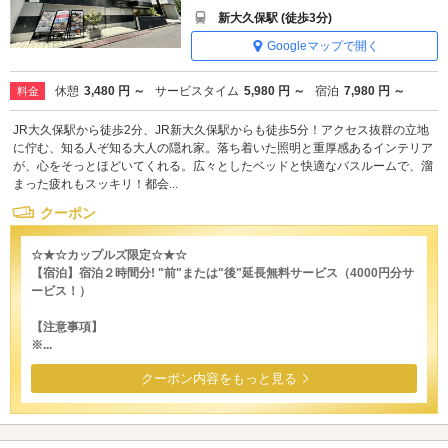
新大久保駅 (徒歩3分)
Googleマップで開く
休憩
3,480 円 ～
サービスタイム
5,980 円 ～
宿泊
7,980 円 ～
料金
JR大久保駅から徒歩2分、JR新大久保駅からも徒歩5分！アクセス抜群の立地
に佇む、知る人ぞ知る大人の隠れ家。落ち着いた照明と重厚感あるインテリア
が、心をそっとほどいてくれる。広々としたベッドと快適なバスルームで、溜
まった疲れもスッキリ！都会...
クーポン
☆★☆カップルズ限定☆★☆
【宿泊】宿泊２時間分! "前"または"後"延長無料サービス（4000円分サ
ービス！）
【注意事項】
※...
クーポン内容をもっと見る