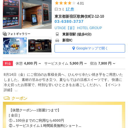
5つ星のうち4
4.01
口コミ
17 件
東京都新宿区歌舞伎町2-12-10
03-6380-3737
UTAGE【宴】 HOTEL GROUP
東新宿駅 (徒歩4分)
フォトギャラリー
新宿IC
Googleマップで開く
休憩
4,800 円 ～
サービスタイム
5,900 円 ～
宿泊
7,900 円 ～
料金
8月14日（金）にご宿泊のお客様全員へ、ひんやり冷たい焼き芋をご用意いた
しました。 素材の甘みが引き立つ、夏ならではの涼感スイーツです。 快適に
冷え切ったお部屋で、特別な甘いひとときをお過ごしください。 【イベント
詳細】 ...
クーポン
【休憩クーポン---1部屋1つまで】
[ 全日 ]
①→100分までのご利用なら4000円
②→サービスタイム１時間延長無料(ショート...