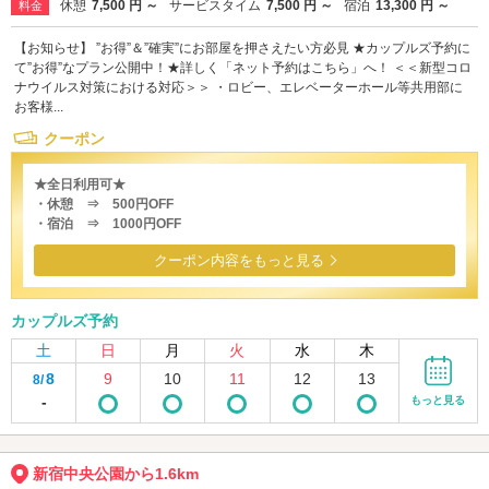
休憩
7,500 円 ～
サービスタイム
7,500 円 ～
宿泊
13,300 円 ～
料金
【お知らせ】 ”お得”＆”確実”にお部屋を押さえたい方必見 ★カップルズ予約に
て”お得”なプラン公開中！★詳しく「ネット予約はこちら」へ！ ＜＜新型コロ
ナウイルス対策における対応＞＞ ・ロビー、エレベーターホール等共用部に
お客様...
クーポン
★全日利用可★
・休憩 ⇒ 500円OFF
・宿泊 ⇒ 1000円OFF
クーポン内容をもっと見る
カップルズ予約
土
日
月
火
水
木
8
9
10
11
12
13
8/
-
もっと見る
新宿中央公園から1.6km