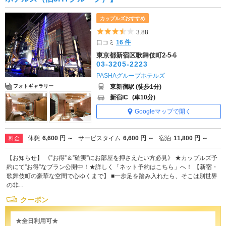
カップルズおすすめ
5つ星のうち3.5
3.88
口コミ
16 件
東京都新宿区歌舞伎町2-5-6
03-3205-2223
PASHAグループホテルズ
東新宿駅 (徒歩1分)
フォトギャラリー
新宿IC
(車10分)
Googleマップで開く
休憩
6,600 円 ～
サービスタイム
6,600 円 ～
宿泊
11,800 円 ～
料金
【お知らせ】 《”お得”＆”確実”にお部屋を押さえたい方必見》 ★カップルズ予
約にて”お得”なプラン公開中！★詳しく「ネット予約はこちら」へ！ 【新宿・
歌舞伎町の豪華な空間で心ゆくまで】 ■一歩足を踏み入れたら、そこは別世界
の非...
クーポン
★全日利用可★