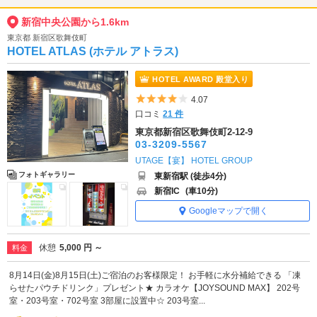
新宿中央公園から1.6km
東京都 新宿区歌舞伎町
HOTEL ATLAS (ホテル アトラス)
HOTEL AWARD 殿堂入り
5つ星のうち4
4.07
口コミ
21 件
東京都新宿区歌舞伎町2-12-9
03-3209-5567
UTAGE【宴】 HOTEL GROUP
フォトギャラリー
東新宿駅 (徒歩4分)
新宿IC
(車10分)
Googleマップで開く
休憩
5,000 円 ～
料金
8月14日(金)8月15日(土)ご宿泊のお客様限定！ お手軽に水分補給できる 「凍
らせたパウチドリンク」プレゼント★ カラオケ【JOYSOUND MAX】 202号
室・203号室・702号室 3部屋に設置中☆ 203号室...