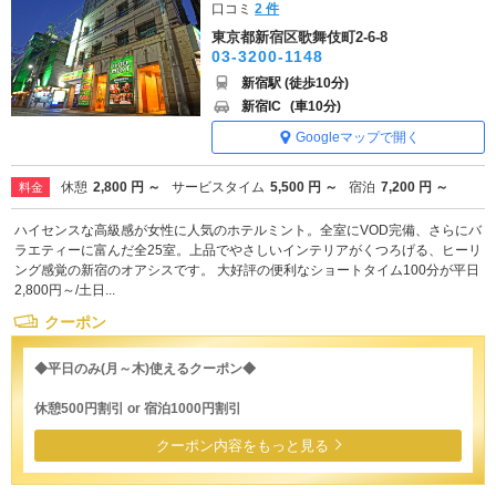
口コミ
2 件
東京都新宿区歌舞伎町2-6-8
03-3200-1148
新宿駅 (徒歩10分)
新宿IC
(車10分)
Googleマップで開く
休憩
2,800 円 ～
サービスタイム
5,500 円 ～
宿泊
7,200 円 ～
料金
ハイセンスな高級感が女性に人気のホテルミント。全室にVOD完備、さらにバ
ラエティーに富んだ全25室。上品でやさしいインテリアがくつろげる、ヒーリ
ング感覚の新宿のオアシスです。 大好評の便利なショートタイム100分が平日
2,800円～/土日...
クーポン
◆平日のみ(月～木)使えるクーポン◆
休憩500円割引 or 宿泊1000円割引
クーポン内容をもっと見る