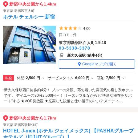
新宿中央公園から1.4km
東京都 新宿区百人町
ホテル チェルシー 新宿
5つ星のうち4
4.00
口コミ - 件
東京都新宿区百人町1-9-18
03-5338-3378
新大久保駅 (徒歩4分)
Googleマップで開く
休憩
2,500 円 ～
サービスタイム
6,000 円 ～
宿泊
7,500 円 ～
料金
新大久保駅西口徒歩約4分！ ブルーの外観、落ち着いた雰囲気の癒し系ホテル
です。 デイユース90分2,500円～！ リーズナブルながらも”快適な滞在をサポ
ート”する ★VOD見放題 ★充実した設備と使い勝手のいいアメニティ ...
新宿中央公園から1.7km
東京都 新宿区歌舞伎町
HOTEL J-mex (ホテル ジェイメックス) 【PASHAグループ
ホテルズ（旧JHTグループ）】