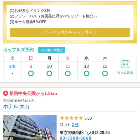
(1)お好きなドリンク2杯
(2)フラワーバス（お風呂に浮かべてリゾート気分♪）
(3)ルーム料金5％OFF
クーポン内容をもっと見る
カップルズ予約
インボイス対応
土
日
月
火
水
木
8
9
10
11
12
13
8/
-
もっと見る
新宿中央公園から1.5km
東京都 新宿区百人町
ホテル 大山
5つ星のうち5
5.00
口コミ
2 件
東京都新宿区百人町2-20-25
03-3368-3868