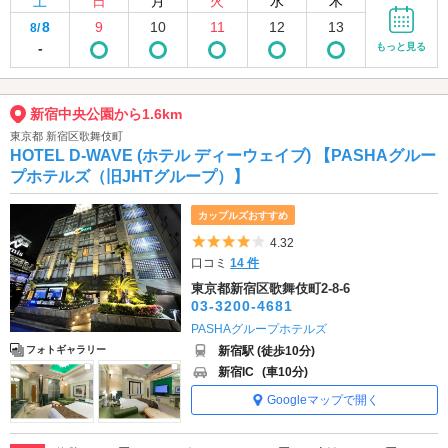
土
日
月
火
水
木
8
9
10
11
12
13
8/
-
もっと見る
新宿中央公園から1.6km
東京都 新宿区歌舞伎町
HOTEL D-WAVE (ホテル ディーウェイブ) 【PASHAグルー
プホテルズ（旧JHTグループ）】
カップルズおすすめ
5つ星のうち4
4.32
口コミ
14 件
東京都新宿区歌舞伎町2-8-6
03-3200-4681
PASHAグループホテルズ
新宿駅 (徒歩10分)
フォトギャラリー
新宿IC
(車10分)
Googleマップで開く