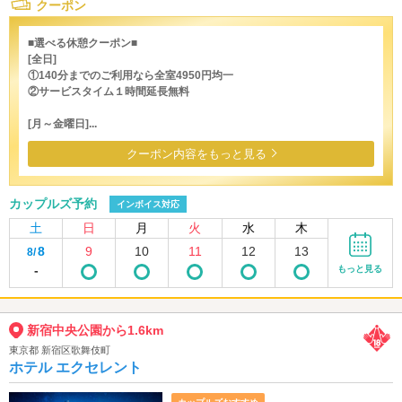
クーポン
■選べる休憩クーポン■
[全日]
①140分までのご利用なら全室4950円均一
②サービスタイム１時間延長無料
[月～金曜日]...
クーポン内容をもっと見る
カップルズ予約
インボイス対応
土
日
月
火
水
木
8
9
10
11
12
13
8/
-
もっと見る
新宿中央公園から1.6km
東京都 新宿区歌舞伎町
ホテル エクセレント