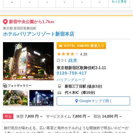
-
-
-
-
-
-
もっと見る
新宿中央公園から1.7km
東京都 新宿区歌舞伎町
ホテルバリアンリゾート新宿本店
HOTEL AWARD 殿堂入り
5つ星のうち4
4.38
口コミ
29 件
東京都新宿区歌舞伎町2-1-11
0120-759-417
バリアングループ
フォトギャラリー
新宿三丁目駅 (徒歩3分)
代々木IC
(車10分)
Googleマップで開く
休憩
7,800 円 ～
サービスタイム
7,800 円 ～
宿泊
14,800 円 ～
料金
旅行気分が味わえる、広い客室と海外ホテルのような開放的で明るいロビーが