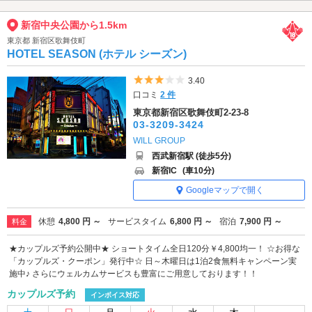
新宿中央公園から1.5km
東京都 新宿区歌舞伎町
HOTEL SEASON (ホテル シーズン)
5つ星のうち3
3.40
口コミ
2 件
東京都新宿区歌舞伎町2-23-8
03-3209-3424
WILL GROUP
西武新宿駅 (徒歩5分)
新宿IC
(車10分)
Googleマップで開く
休憩
4,800 円 ～
サービスタイム
6,800 円 ～
宿泊
7,900 円 ～
料金
★カップルズ予約公開中★ ショートタイム全日120分￥4,800均一！ ☆お得な
「カップルズ・クーポン」発行中☆ 日～木曜日は1泊2食無料キャンペーン実
施中♪ さらにウェルカムサービスも豊富にご用意しております！！
カップルズ予約
インボイス対応