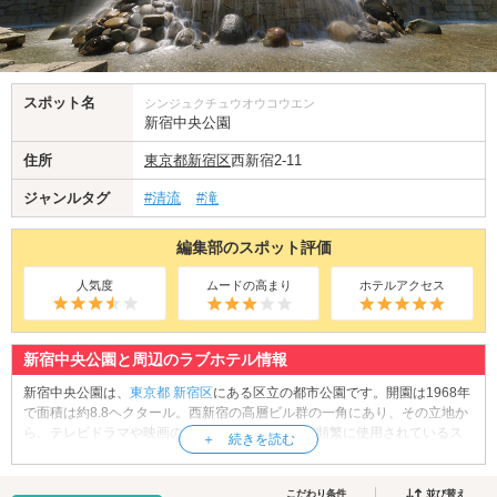
スポット名
シンジュクチュウオウコウエン
新宿中央公園
住所
東京都
新宿区
西新宿2-11
ジャンルタグ
#清流
#滝
編集部のスポット評価
人気度
ムードの高まり
ホテルアクセス
新宿中央公園と周辺のラブホテル情報
新宿中央公園は、
東京都
新宿区
にある区立の都市公園です。開園は1968年
で面積は約8.8ヘクタール。西新宿の高層ビル群の一角にあり、その立地か
ら、テレビドラマや映画のロケーション撮影にも頻繁に使用されているス
ポットです。園内には芝生広場、噴水「新宿ナイアガラの滝」のほか、レ
ストランやカフェテラスなどがあり、人々の憩いの場となっています。ま
た、花見の名所としても知られ、3月下旬から4月上旬にかけては多くの花
こだわり条件
並び替え