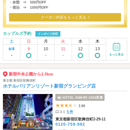
・休憩 ⇒ 500円OFF
・宿泊 ⇒ 1000円OFF
クーポン内容をもっと見る
カップルズ予約
インボイス対応
土
日
月
火
水
木
8
9
10
11
12
13
8/
-
-
-
もっと見る
新宿中央公園から1.5km
東京都 新宿区歌舞伎町
ホテルバリアンリゾート新宿グランピング店
HOTEL AWARD 2026受賞
5つ星のうち3.5
3.96
口コミ
5 件
東京都新宿区歌舞伎町2-29-11
0120-759-982