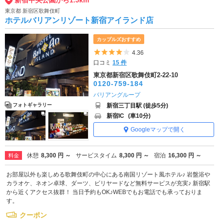
東京都 新宿区歌舞伎町
ホテルバリアンリゾート新宿アイランド店
カップルズおすすめ
5つ星のうち4
4.36
口コミ
15 件
東京都新宿区歌舞伎町2-22-10
0120-759-184
バリアングループ
新宿三丁目駅 (徒歩5分)
フォトギャラリー
新宿IC
(車10分)
Googleマップで開く
休憩
8,300 円 ～
サービスタイム
8,300 円 ～
宿泊
16,300 円 ～
料金
お部屋以外も楽しめる歌舞伎町の中心にある南国リゾート風ホテル♪ 岩盤浴や
カラオケ、ネオン卓球、ダーツ、ビリヤードなど無料サービスが充実♪ 新宿駅
から近くアクセス抜群！ 当日予約もOK♪WEBでもお電話でも承っておりま
す。
クーポン