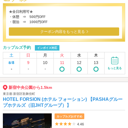
★全日利用可★
・休憩 ⇒ 500円OFF
・宿泊 ⇒ 1000円OFF
クーポン内容をもっと見る
カップルズ予約
インボイス対応
土
日
月
火
水
木
8
9
10
11
12
13
8/
-
-
-
もっと見る
新宿中央公園から1.5km
東京都 新宿区歌舞伎町
HOTEL FORSION (ホテル フォーション) 【PASHAグルー
プホテルズ（旧JHTグループ）】
カップルズおすすめ
5つ星のうち4
4.46