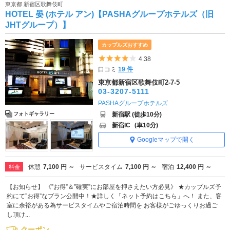
東京都 新宿区歌舞伎町
HOTEL 晏 (ホテル アン)【PASHAグループホテルズ（旧
JHTグループ）】
カップルズおすすめ
5つ星のうち4
4.38
口コミ
19 件
東京都新宿区歌舞伎町2-7-5
03-3207-5111
PASHAグループホテルズ
新宿駅 (徒歩10分)
フォトギャラリー
新宿IC
(車10分)
Googleマップで開く
休憩
7,100 円 ～
サービスタイム
7,100 円 ～
宿泊
12,400 円 ～
料金
【お知らせ】 《”お得”＆”確実”にお部屋を押さえたい方必見》 ★カップルズ予
約にて”お得”なプラン公開中！★詳しく「ネット予約はこちら」へ！ また、客
室に余裕がある為サービスタイムやご宿泊時間を お客様がごゆっくりお過ご
し頂け...
クーポン