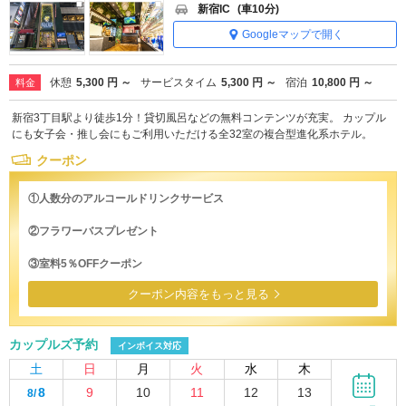
新宿IC
(車10分)
Googleマップで開く
休憩
5,300 円 ～
サービスタイム
5,300 円 ～
宿泊
10,800 円 ～
料金
新宿3丁目駅より徒歩1分！貸切風呂などの無料コンテンツが充実。 カップル
にも女子会・推し会にもご利用いただける全32室の複合型進化系ホテル。
クーポン
①人数分のアルコールドリンクサービス
②フラワーバスプレゼント
③室料5％OFFクーポン
クーポン内容をもっと見る
カップルズ予約
インボイス対応
土
日
月
火
水
木
8
9
10
11
12
13
8/