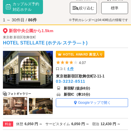
カップルズ予約
見客で賑わいます。
都営大江戸線
・都庁前駅から徒歩約1分、
新宿駅
西口を
絞り込む
標準
出て徒歩約10分、まさに“都会のオアシス”とも言える緑豊かな公園で散策デ
対応ホテル
ートをお楽しみください。
1 ～ 30件目 /
86件
新宿中央公園へは、
歌舞伎町エリアのラブホテル
、
新宿西口エリアのラブ
※予約カレンダーは04:40時点の情報です
ホテル
からもアクセスが便利です。
新宿中央公園から1.5km
東京都 新宿区歌舞伎町
HOTEL STELLATE (ホテル ステラ―ト)
HOTEL AWARD 殿堂入り
5つ星のうち4
4.07
口コミ
4 件
東京都新宿区歌舞伎町2-11-1
03-3232-8511
新宿駅 (徒歩8分)
フォトギャラリー
新宿IC
(車10分)
Googleマップで開く
休憩
6,050 円 ～
サービスタイム
6,050 円 ～
宿泊
12,430 円 ～
料金