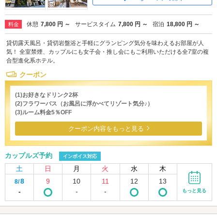
休憩
7,800 円 ～
サービスタイム
7,800 円 ～
宿泊
18,800 円 ～
料金
貸切露天風呂・貸切岩盤浴と手軽にグランピング気分を味わえるお部屋が人
気！ 全室禁煙、カップルにも女子会・推し会にもご利用いただける全7室の複
合型進化系ホテル。
クーポン
(1)お好きなドリンク2杯
(2)フラワーバス（お風呂に浮かべてリゾート気分♪）
(3)ルーム料金5％OFF
クーポン内容をもっと見る
カップルズ予約
インボイス対応
土
日
月
火
水
木
8
9
10
11
12
13
8/
-
-
-
もっと見る