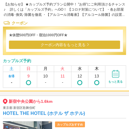
【お知らせ】 ★カップルズ予約プラン公開中！ ”お得”にご利用頂けるチャンス
♪ 詳しくは「カップルズ予約」へGO！ 【コロナ対策について】 ・各お部屋
の消毒･換気･除菌を徹底 ・【アルコール消毒液】【アルコール除菌】の設置...
クーポン
★休憩500円OFF・宿泊1000円OFF★
クーポン内容をもっと見る
カップルズ予約
土
日
月
火
水
木
8
9
10
11
12
13
8/
-
-
-
もっと見る
新宿中央公園から1.6km
東京都 新宿区歌舞伎町
HOTEL THE HOTEL (ホテル ザ ホテル)
カップルズおすすめ