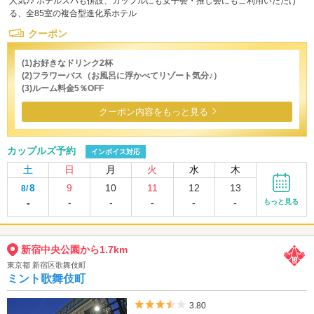
人気♪♪ ホテルスパも併設、カップルにも女子会・推し会にもご利用いただけ
る、全85室の複合型進化系ホテル
クーポン
(1)お好きなドリンク2杯
(2)フラワーバス（お風呂に浮かべてリゾート気分♪）
(3)ルーム料金5％OFF
クーポン内容をもっと見る
カップルズ予約
インボイス対応
土
日
月
火
水
木
8
9
10
11
12
13
8/
-
-
-
-
-
-
もっと見る
新宿中央公園から1.7km
東京都 新宿区歌舞伎町
ミント歌舞伎町
5つ星のうち3.5
3.80