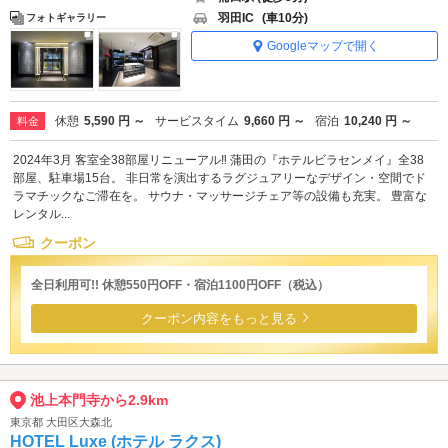
羽田IC
(車10分)
フォトギャラリー
Googleマップで開く
休憩
5,590 円 ～
サービスタイム
9,660 円 ～
宿泊
10,240 円 ～
料金
2024年3月 客室全38部屋リニューアル‼ 蒲田の『ホテルビラセンメイ』全38
部屋、駐車場15台。 非日常を演出するラグジュアリーなデザイン・空間でド
ラマチックなご滞在を。 サウナ・マッサージチェア等の設備も充実。 豊富な
レンタル...
クーポン
全日利用可!! 休憩550円OFF・宿泊1100円OFF（税込）
クーポン内容をもっと見る
池上本門寺から2.9km
東京都 大田区大森北
HOTEL Luxe (ホテル ラクス)