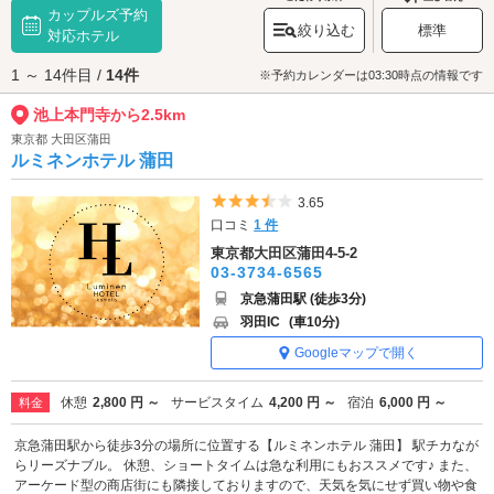
カップルズ予約
を合わせたら境内を散策してみましょう。高さ約31.8mの「五重塔」や、江
絞り込む
標準
戸時代後期、1828年に建立された宝塔など、境内には貴重な重要文化財が
対応ホテル
残されています。散策しながらじっくり鑑賞してみましょう。
1 ～ 14件目 /
14件
池上本門寺へは、
蒲田エリアのラブホテル
からもアクセスが便利です。
※予約カレンダーは03:30時点の情報です
池上本門寺から2.5km
東京都 大田区蒲田
ルミネンホテル 蒲田
5つ星のうち3.5
3.65
口コミ
1 件
東京都大田区蒲田4-5-2
03-3734-6565
京急蒲田駅 (徒歩3分)
羽田IC
(車10分)
Googleマップで開く
休憩
2,800 円 ～
サービスタイム
4,200 円 ～
宿泊
6,000 円 ～
料金
京急蒲田駅から徒歩3分の場所に位置する【ルミネンホテル 蒲田】 駅チカなが
らリーズナブル。 休憩、ショートタイムは急な利用にもおススメです♪ また、
アーケード型の商店街にも隣接しておりますので、天気を気にせず買い物や食