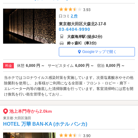
5つ星のうち3.5
3.93
口コミ
2 件
東京都大田区大森北2-17-8
03-6404-9990
大森海岸駅 (徒歩2分)
鈴ヶ森IC
(車3分)
Googleマップで開く
休憩
6,000 円 ～
サービスタイム
6,000 円 ～
宿泊
8,000 円 ～
料金
当ホテではコロナウイルス感染対策を実施しています。次亜塩素酸水やその他
除菌剤を使用し、 お客様がご利用になる全部屋・フロント・ロビー・廊下・
エレベーター内等の徹底した清掃除菌を行っています。客室清掃時には窓を開
け換気を行い衛生管理をしており...
池上本門寺から2.0km
東京都 大田区蒲田
HOTEL 万華 BAN-KA (ホテル バンカ)
5つ星のうち3.5
3.90