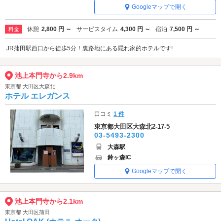
Googleマップで開く
休憩
2,800 円 ～
サービスタイム
4,300 円 ～
宿泊
7,500 円 ～
料金
JR蒲田駅西口から徒歩5分！裏路地にある隠れ家的ホテルです!
池上本門寺から2.9km
東京都 大田区大森北
ホテル エレガンス
口コミ
1 件
東京都大田区大森北2-17-5
03-5493-2300
大森駅
鈴ヶ森IC
Googleマップで開く
池上本門寺から2.1km
東京都 大田区蒲田