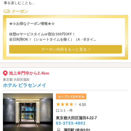
事を楽しむことも...
クーポン
★☆お得なクーポン情報★☆
休憩orサービスタイムor宿泊 500円OFF！
全日利用OK！（ショートタイムを除く）（A・Bタイ...
クーポン内容をもっと見る
池上本門寺から2.4km
東京都 大田区蒲田
ホテル ビラセンメイ
カップルズおすすめ
5つ星のうち4
4.00
口コミ - 件
東京都大田区蒲田4-22-7
03-3733-4801
蒲田駅 (徒歩5分)