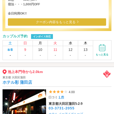
宿泊・・・1,000円OFF
全日利用OK!!
クーポン内容をもっと見る
カップルズ予約
インボイス対応
土
日
月
火
水
木
8
9
10
11
12
13
8/
-
-
-
-
-
-
もっと見る
池上本門寺から2.0km
東京都 大田区蒲田
ホテル彩 蒲田店
5つ星のうち4
4.00
口コミ
1 件
東京都大田区蒲田5-2-9
03-3731-2055
ホテル イーアイグループ