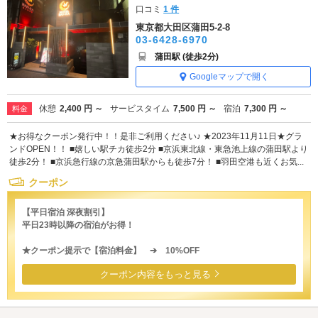
口コミ
1 件
東京都大田区蒲田5-2-8
03-6428-6970
蒲田駅 (徒歩2分)
Googleマップで開く
休憩
2,400 円 ～
サービスタイム
7,500 円 ～
宿泊
7,300 円 ～
料金
★お得なクーポン発行中！！是非ご利用ください♪ ★2023年11月11日★グラ
ンドOPEN！！ ■嬉しい駅チカ徒歩2分 ■京浜東北線・東急池上線の蒲田駅より
徒歩2分！ ■京浜急行線の京急蒲田駅からも徒歩7分！ ■羽田空港も近くお気...
クーポン
【平日宿泊 深夜割引】
平日23時以降の宿泊がお得！
★クーポン提示で【宿泊料金】 ➔ 10%OFF
クーポン内容をもっと見る