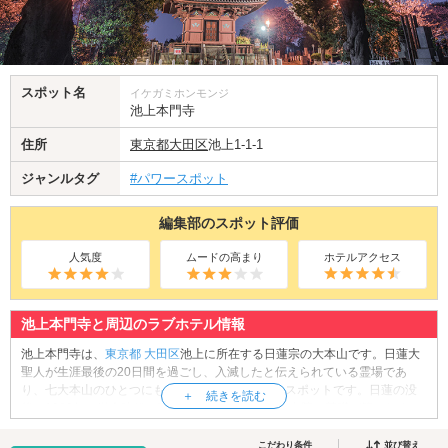
スポット名
イケガミホンモンジ
池上本門寺
住所
東京都
大田区
池上1-1-1
ジャンルタグ
#パワースポット
編集部のスポット評価
人気度
ムードの高まり
ホテルアクセス
池上本門寺と周辺のラブホテル情報
池上本門寺は、
東京都
大田区
池上に所在する日蓮宗の大本山です。日蓮大
聖人が生涯最後の20日間を過ごし、入滅したと伝えられている霊場であ
り、七大本山のひとつにもあげられているパワースポットです。日蓮の没
後、1282年に鎌倉時代の武士・池上宗仲公により寺院の基礎が築かれまし
た。本門寺は鎌倉・室町時代を通じて関東武士の庇護を受け、近世に入っ
てからも加藤清正公、紀伊徳川家の祈願時となり、栄えました。お寺に手
こだわり条件
並び替え