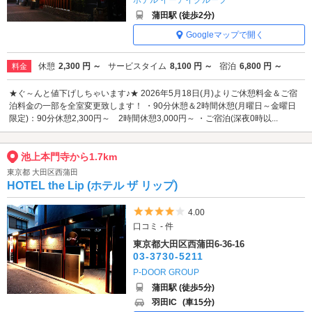
蒲田駅 (徒歩2分)
Googleマップで開く
休憩
2,300 円 ～
サービスタイム
8,100 円 ～
宿泊
6,800 円 ～
料金
★ぐ～んと値下げしちゃいます♪★ 2026年5月18日(月)よりご休憩料金＆ご宿
泊料金の一部を全室変更致します！ ・90分休憩＆2時間休憩(月曜日～金曜日
限定)：90分休憩2,300円～ 2時間休憩3,000円～ ・ご宿泊(深夜0時以...
池上本門寺から1.7km
東京都 大田区西蒲田
HOTEL the Lip (ホテル ザ リップ)
5つ星のうち4
4.00
口コミ - 件
東京都大田区西蒲田6-36-16
03-3730-5211
P-DOOR GROUP
蒲田駅 (徒歩5分)
羽田IC
(車15分)