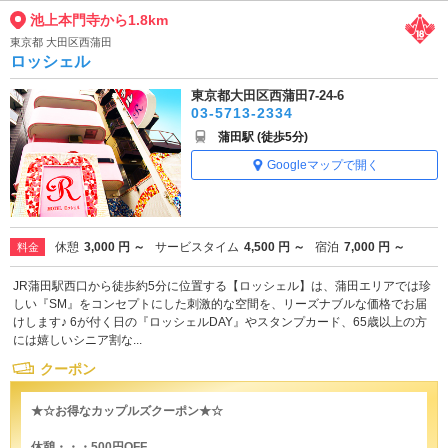
池上本門寺から1.8km
東京都 大田区西蒲田
ロッシェル
東京都大田区西蒲田7-24-6
03-5713-2334
蒲田駅 (徒歩5分)
Googleマップで開く
休憩
3,000 円 ～
サービスタイム
4,500 円 ～
宿泊
7,000 円 ～
料金
JR蒲田駅西口から徒歩約5分に位置する【ロッシェル】は、蒲田エリアでは珍
しい『SM』をコンセプトにした刺激的な空間を、リーズナブルな価格でお届
けします♪ 6が付く日の『ロッシェルDAY』やスタンプカード、65歳以上の方
には嬉しいシニア割な...
クーポン
★☆お得なカップルズクーポン★☆
休憩・・・500円OFF