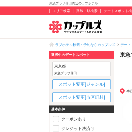
東急プラザ蒲田周辺のラブホテル
エリア検索
路線・駅検索
デートスポット検
ラブホテル検索・予約ならカップルズ
デート
東急
選択中のデートスポット
東京都
東急プラザ蒲田
スポット変更[ジャンル]
半
スポット変更[市区町村]
基本条件
クーポンあり
クレジット決済可