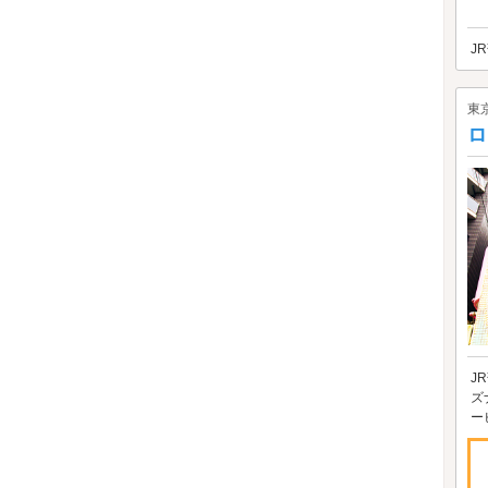
J
東
ロ
J
ズ
ー