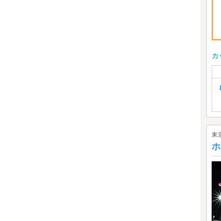
カ
東
ホ