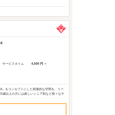
6
サービスタイム
4,500 円 ～
SM』をコンセプトにした刺激的な空間を、リー
、65歳以上の方には嬉しいシニア割など様々なサ