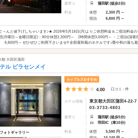
最寄り
蒲田駅 (徒歩2分)
料金
休憩
2,300 円 ～
宿泊
6,800 円 ～
ぐ～んと値下げしちゃいます♪★ 2026年5月18日(月)よりご休憩料金＆ご宿泊料金
憩(月曜日～金曜日限定)：90分休憩2,300円～ 2時間休憩3,000円～ ・ご宿泊(深
！ 6,800円～ ぜひぜひご利用下さいませ!! 全部屋和風のホテルです♪畳や和の落ち着
京都 大田区蒲田
テル ビラセンメイ
カップルズおすすめ
5つ星のうち4
4.00
口コミ - 件
東京都大田区蒲田4-22-7
ホテル情報
03-3733-4801
最寄り
蒲田駅 (徒歩5分)
羽田IC
(車10分)
料金
休憩
5,590 円 ～
フォトギャラリー
宿泊
10,240 円 ～