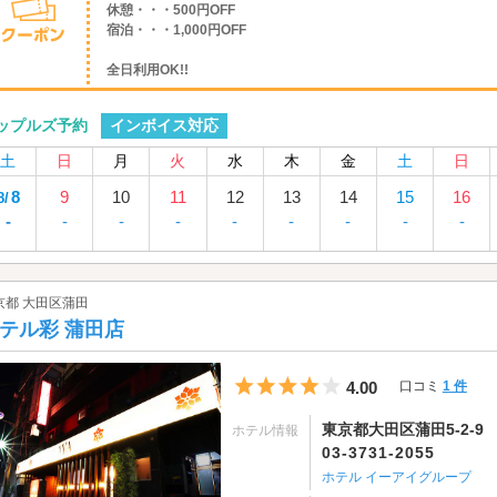
休憩・・・500円OFF
宿泊・・・1,000円OFF
全日利用OK!!
インボイス対応
ップルズ予約
土
日
月
火
水
木
金
土
日
8
9
10
11
12
13
14
15
16
8/
-
-
-
-
-
-
-
-
-
京都 大田区蒲田
テル彩 蒲田店
5つ星のうち4
4.00
口コミ
1 件
東京都大田区蒲田5-2-9
ホテル情報
03-3731-2055
ホテル イーアイグループ