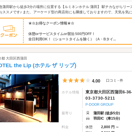
急蒲田駅から徒歩3分の場所に位置する【ルミネンホテル 蒲田】 駅チカながらリー
おススメです♪ また、アーケード型の商店街にも隣接しておりますので、天気を気
★☆お得なクーポン情報★☆
休憩orサービスタイムor宿泊 500円OFF！
全日利用OK！（ショートタイムを除く）（A・Bタイ...
京都 大田区西蒲田
OTEL the Lip (ホテル ザ リップ)
5つ星のうち4
4.00
口コミ - 件
東京都大田区西蒲田6-36-
ホテル情報
03-3730-5211
P-DOOR GROUP
最寄り
蒲田駅 (徒歩5分)
羽田IC
(車15分)
料金
休憩
2,800 円 ～