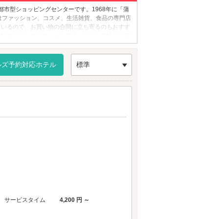
都市型ショッピングセンターです。1968年に「蒲
はファッション、コスメ、生活雑貨、食品の専門店
ているので、お買い物の合間に立ち寄るのもおすす
観覧車はレトロでキュートです。こちらで駅ビルデ
ルズ予約対応ホテル
標準
サービスタイム
4,200 円 ～