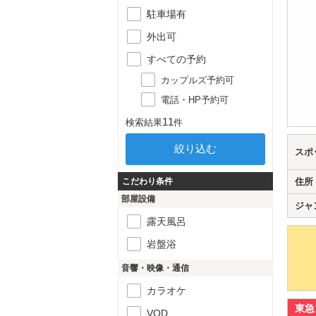
駐車場有
外出可
すべての予約
カップルズ予約可
電話・HP予約可
11
検索結果
件
スポ
こだわり条件
住所
部屋設備
ジャ
露天風呂
岩盤浴
音響・映像・通信
カラオケ
東急
VOD