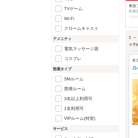
東急
TVゲーム
田東
や飲
Wi-Fi
め。
クロームキャスト
ート
東急
1 ～
アメニティ
※予
電気マッサージ器
コスプレ
東
ル
部屋タイプ
SMルーム
禁煙ルーム
3名以上利用可
1名利用可
VIPルーム(特室)
サービス