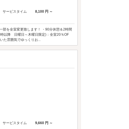
サービスタイム
8,100 円 ～
の一部を全室変更致します！ ・90分休憩＆2時間
夜0時以降 日曜日～木曜日限定)：全室20％OF
いた雰囲気でゆっくりお...
サービスタイム
9,660 円 ～