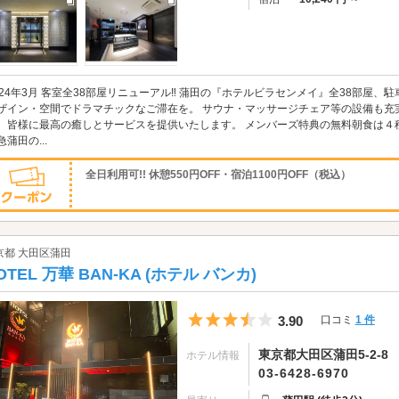
024年3月 客室全38部屋リニューアル‼ 蒲田の『ホテルビラセンメイ』全38部屋、
ザイン・空間でドラマチックなご滞在を。 サウナ・マッサージチェア等の設備も充
、皆様に最高の癒しとサービスを提供いたします。 メンバーズ特典の無料朝食は４種
急蒲田の...
全日利用可!! 休憩550円OFF・宿泊1100円OFF（税込）
京都 大田区蒲田
OTEL 万華 BAN-KA (ホテル バンカ)
5つ星のうち3.5
3.90
口コミ
1 件
東京都大田区蒲田5-2-8
ホテル情報
03-6428-6970