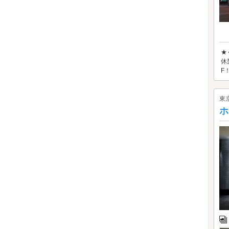
★
休
F
東
ホ