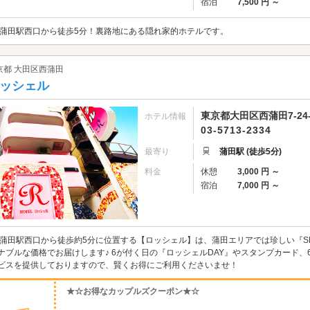
宿泊
7,500 円 ～
R蒲田駅西口から徒歩5分！裏路地にある隠れ家的ホテルです。
京都 大田区西蒲田
ッシェル
東京都大田区西蒲田7-24-
ホテル情報
03-5713-2334
最寄り
蒲田駅 (徒歩5分)
料金
休憩
3,000 円 ～
宿泊
7,000 円 ～
R蒲田駅西口から徒歩約5分に位置する【ロッシェル】は、蒲田エリアでは珍しい『
ナブルな価格でお届けします♪ 6が付く日の『ロッシェルDAY』やスタンプカード
ビスを提供しておりますので、賢くお得にご利用くださいませ！
★☆お得なカップルズクーポン★☆