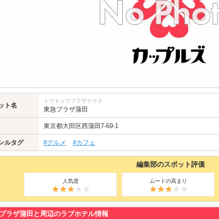
トウキュウプラザカマタ
ット名
東急プラザ蒲田
東京都
大田区
西蒲田7-69-1
ンルタグ
#グルメ
#カフェ
編集部のスポット評価
人気度
ムードの高まり
プラザ蒲田と周辺のラブホテル情報