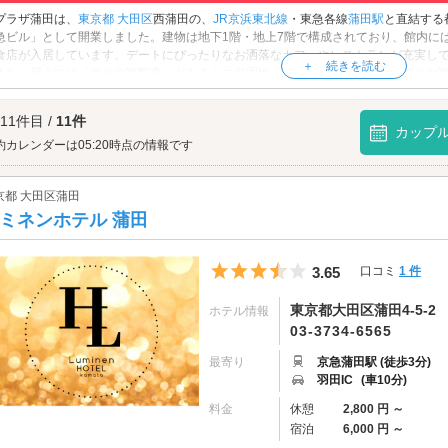
プラザ蒲田は、
東京都
大田区
西蒲田の、
JR京浜東北線
・東急各線
蒲田駅
と直結する
急ビル」として開業しました。建物は地下1階・地上7階で構成されており、館内に
食店が入居しています。デートにぴったりなお洒落なカフェやレストランが充実し
また、屋上には「幸せの観覧車」があるミニ遊園地「かまたえん」も。カラフルな
を楽しんでください。
プラザ蒲田へは、
蒲田エリアのラブホテル
からもアクセスが便利です。
 11件目 /
11件
カップ
約カレンダーは05:20時点の情報です
京都 大田区蒲田
ミネンホテル 蒲田
5つ星のうち3.5
3.65
口コミ
1 件
東京都大田区蒲田4-5-2
ホテル情報
03-3734-6565
最寄り
京急蒲田駅 (徒歩3分)
羽田IC
(車10分)
料金
休憩
2,800 円 ～
宿泊
6,000 円 ～