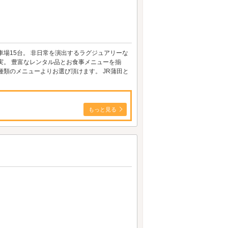
駐車場15台。 非日常を演出するラグジュアリーな
実。 豊富なレンタル品とお食事メニューを揃
類のメニューよりお選び頂けます。 JR蒲田と
もっと見る