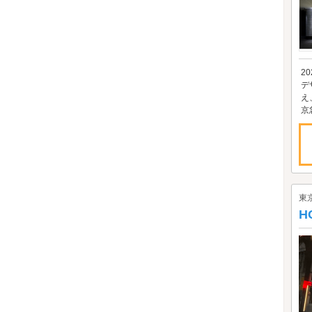
2
デ
え
京
東
H