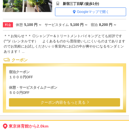
新宿三丁目駅 (徒歩1分)
Googleマップで開く
休憩
5,100 円 ～
サービスタイム
5,100 円 ～
宿泊
8,200 円 ～
料金
＊＊お知らせ＊＊ ◎シャンプー＆トリートメントバイキングとても好評です
(^^)/（レンタルです） よくあるものから普段使いしにくいものまであります
のでお気軽にお試しください♪ ☆客室内にお口の中が爽やかになるモンダミン
あります！ ...
クーポン
宿泊クーポン
１０００円OFF
休憩・サービスタイムクーポン
５００円OFF
クーポン内容をもっと見る
東京体育館から2.0km