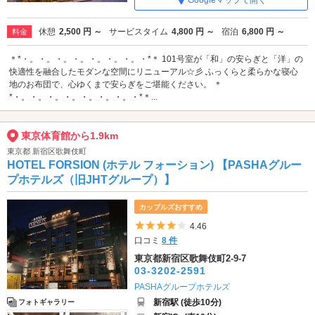
Googleマップで開く
休憩
2,500 円 ～
サービスタイム
4,800 円 ～
宿泊
6,800 円 ～
料金
＊*・。・。・。・。・。・。・。・*＊ 101号室が「和」の安らぎと「洋」の
快適性を融合したモダンな空間にリニューアル☆彡 ふっくらと柔らかな寝心
地のお布団で、心ゆくまで安らぎをご堪能ください。 ＊
*・。・。・。・。・。・。・。・*＊...
東京体育館から1.9km
東京都 新宿区歌舞伎町
HOTEL FORSION (ホテル フォーション) 【PASHAグルー
プホテルズ（旧JHTグループ）】
カップルズおすすめ
5つ星のうち4
4.46
口コミ
8 件
東京都新宿区歌舞伎町2-9-7
03-3202-2591
PASHAグループホテルズ
新宿駅 (徒歩10分)
フォトギャラリー