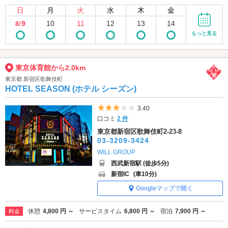
日
月
火
水
木
金
9
10
11
12
13
14
8/
もっと見る
東京体育館から2.0km
東京都 新宿区歌舞伎町
HOTEL SEASON (ホテル シーズン)
5つ星のうち3
3.40
口コミ
2 件
東京都新宿区歌舞伎町2-23-8
03-3209-3424
WILL GROUP
西武新宿駅 (徒歩5分)
新宿IC
(車10分)
Googleマップで開く
休憩
4,800 円 ～
サービスタイム
6,800 円 ～
宿泊
7,900 円 ～
料金