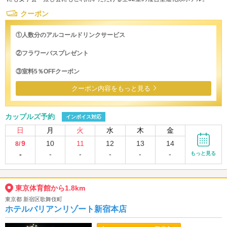
クーポン
①人数分のアルコールドリンクサービス
②フラワーバスプレゼント
③室料5％OFFクーポン
クーポン内容をもっと見る
カップルズ予約
インボイス対応
日
月
火
水
木
金
9
10
11
12
13
14
8/
-
-
-
-
-
-
もっと見る
東京体育館から1.8km
東京都 新宿区歌舞伎町
ホテルバリアンリゾート新宿本店