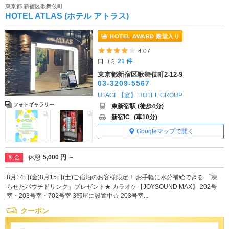
東京都 新宿区歌舞伎町
HOTEL ATLAS (ホテル アトラス)
HOTEL AWARD 殿堂入り
5つ星のうち4
4.07
口コミ
21 件
東京都新宿区歌舞伎町2-12-9
03-3209-5567
UTAGE【宴】 HOTEL GROUP
フォトギャラリー
東新宿駅 (徒歩4分)
新宿IC
(車10分)
Googleマップで開く
休憩
5,000 円 ～
料金
8月14日(金)8月15日(土)ご宿泊のお客様限定！ お手軽に水分補給できる 「凍
らせたパウチドリンク」プレゼント★ カラオケ【JOYSOUND MAX】 202号
室・203号室・702号室 3部屋に設置中☆ 203号室...
クーポン