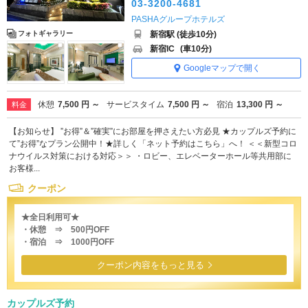
03-3200-4681
PASHAグループホテルズ
新宿駅 (徒歩10分)
フォトギャラリー
新宿IC
(車10分)
Googleマップで開く
休憩
7,500 円 ～
サービスタイム
7,500 円 ～
宿泊
13,300 円 ～
料金
【お知らせ】 ”お得”＆”確実”にお部屋を押さえたい方必見 ★カップルズ予約に
て”お得”なプラン公開中！★詳しく「ネット予約はこちら」へ！ ＜＜新型コロ
ナウイルス対策における対応＞＞ ・ロビー、エレベーターホール等共用部に
お客様...
クーポン
★全日利用可★
・休憩 ⇒ 500円OFF
・宿泊 ⇒ 1000円OFF
クーポン内容をもっと見る
カップルズ予約