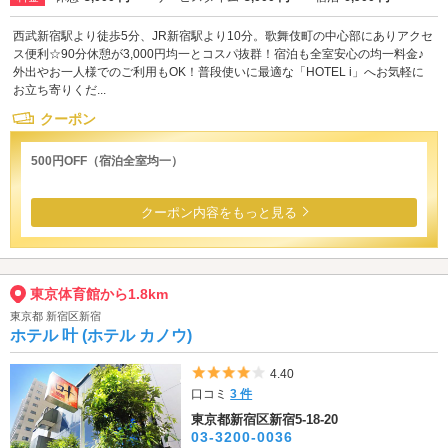
西武新宿駅より徒歩5分、JR新宿駅より10分。歌舞伎町の中心部にありアクセ
ス便利☆90分休憩が3,000円均一とコスパ抜群！宿泊も全室安心の均一料金♪
外出やお一人様でのご利用もOK！普段使いに最適な「HOTEL i」へお気軽に
お立ち寄りくだ...
クーポン
500円OFF（宿泊全室均一）
クーポン内容をもっと見る
東京体育館から1.8km
東京都 新宿区新宿
ホテル 叶 (ホテル カノウ)
5つ星のうち4
4.40
口コミ
3 件
東京都新宿区新宿5-18-20
03-3200-0036