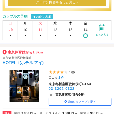
クーポン内容をもっと見る
カップルズ予約
インボイス対応
日
月
火
水
木
金
9
10
11
12
13
14
8/
-
-
-
-
-
もっと見る
東京体育館から1.9km
東京都 新宿区歌舞伎町
HOTEL i (ホテル アイ)
5つ星のうち4
4.00
口コミ
2 件
東京都新宿区歌舞伎町1-13-4
03-3202-0332
西武新宿駅 (徒歩5分)
Googleマップで開く
休憩
3,000 円 ～
サービスタイム
3,000 円 ～
宿泊
6,900 円 ～
料金