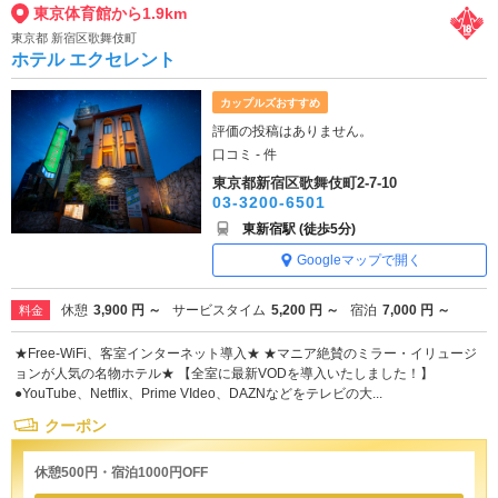
東京体育館から1.9km
東京都 新宿区歌舞伎町
ホテル エクセレント
カップルズおすすめ
評価の投稿はありません。
口コミ - 件
東京都新宿区歌舞伎町2-7-10
03-3200-6501
東新宿駅 (徒歩5分)
Googleマップで開く
休憩
3,900 円 ～
サービスタイム
5,200 円 ～
宿泊
7,000 円 ～
料金
★Free-WiFi、客室インターネット導入★ ★マニア絶賛のミラー・イリュージ
ョンが人気の名物ホテル★ 【全室に最新VODを導入いたしました！】
●YouTube、Netflix、Prime VIdeo、DAZNなどをテレビの大...
クーポン
休憩500円・宿泊1000円OFF