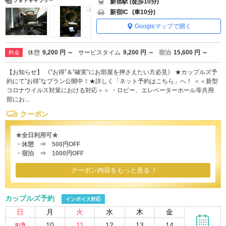
フォトギャラリー
新宿駅 (徒歩10分)
新宿IC
(車10分)
Googleマップで開く
休憩
9,200 円 ～
サービスタイム
9,200 円 ～
宿泊
15,600 円 ～
料金
【お知らせ】 《”お得”＆”確実”にお部屋を押さえたい方必見》 ★カップルズ予
約にて”お得”なプラン公開中！★詳しく「ネット予約はこちら」へ！ ＜＜新型
コロナウイルス対策における対応＞＞ ・ロビー、エレベーターホール等共用
部にお...
クーポン
★全日利用可★
・休憩 ⇒ 500円OFF
・宿泊 ⇒ 1000円OFF
クーポン内容をもっと見る
カップルズ予約
インボイス対応
日
月
火
水
木
金
9
10
11
12
13
14
8/