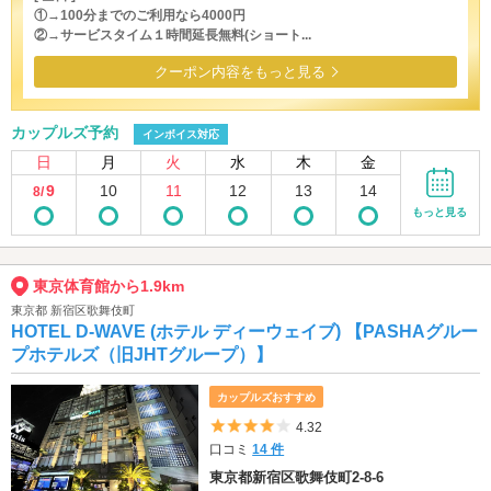
①→100分までのご利用なら4000円
②→サービスタイム１時間延長無料(ショート...
クーポン内容をもっと見る
カップルズ予約
インボイス対応
日
月
火
水
木
金
9
10
11
12
13
14
8/
もっと見る
東京体育館から1.9km
東京都 新宿区歌舞伎町
HOTEL D-WAVE (ホテル ディーウェイブ) 【PASHAグルー
プホテルズ（旧JHTグループ）】
カップルズおすすめ
5つ星のうち4
4.32
口コミ
14 件
東京都新宿区歌舞伎町2-8-6