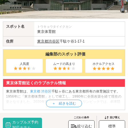
スポット名
トウキョウタイイクカン
東京体育館
住所
東京都
渋谷区
千駄ケ谷1-17-1
編集部のスポット評価
人気度
ムードの高まり
ホテルアクセス
東京体育館近くのラブホテル情報
東京体育館は、
東京都
渋谷区
千駄ヶ谷にある東京都所有の体育施設です。
1956年に「東京都体育館」として竣工し、1990年に全面改築を経て現在の
姿となりました。2020年東京オリンピック・パラリンピックでは、卓球競
技の会場としても使用されています。延べ床面積は約43,971平方メート
ル、収容人数は約10,000席。メインアリーナや屋内プールなど多彩な施設
を備えており、イベントや試合観戦デートにもおすすめです。スケジュー
こだわり条件
並び替え
カップルズ予約
ルをチェックして訪れてみてください。
絞り込む
標準
東京体育館へは、
対応ホテル
四谷・新宿御苑エリアのラブホテル
からもアクセスが便