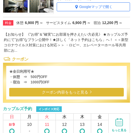
Googleマップで開く
休憩
6,900 円 ～
サービスタイム
6,900 円 ～
宿泊
12,200 円 ～
料金
【お知らせ】 《”お得”＆”確実”にお部屋を押さえたい方必見》 ★カップルズ予
約にて”お得”なプラン公開中！★詳しく「ネット予約はこちら」へ！ ＜＜新型
コロナウイルス対策における対応＞＞ ・ロビー、エレベーターホール等共用
部にお...
クーポン
★全日利用可★
・休憩 ⇒ 500円OFF
・宿泊 ⇒ 1000円OFF
クーポン内容をもっと見る
カップルズ予約
インボイス対応
日
月
火
水
木
金
9
10
11
12
13
14
8/
-
もっと見る