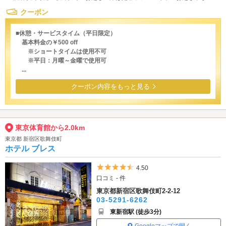
クーポン
■休憩・サービスタイム（平日限定）
基本料金の￥500 off
※ショートタイムは使用不可
※平日：月曜～金曜で使用可
...
クーポン内容をもっと見る
東京体育館から2.0km
東京都 新宿区歌舞伎町
ホテル ブレス
5つ星のうち4.5
4.50
口コミ - 件
東京都新宿区歌舞伎町2-2-12
03-5291-6262
東新宿駅 (徒歩3分)