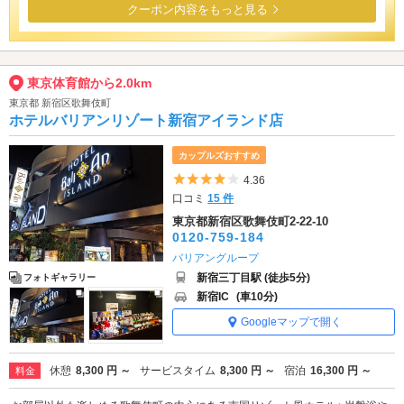
クーポン内容をもっと見る
東京体育館から2.0km
東京都 新宿区歌舞伎町
ホテルバリアンリゾート新宿アイランド店
カップルズおすすめ
5つ星のうち4
4.36
口コミ
15 件
東京都新宿区歌舞伎町2-22-10
0120-759-184
バリアングループ
新宿三丁目駅 (徒歩5分)
フォトギャラリー
新宿IC
(車10分)
Googleマップで開く
休憩
8,300 円 ～
サービスタイム
8,300 円 ～
宿泊
16,300 円 ～
料金