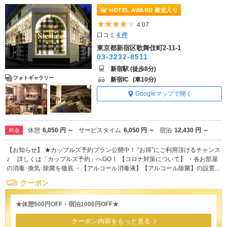
HOTEL AWARD 殿堂入り
5つ星のうち4
4.07
口コミ
4 件
東京都新宿区歌舞伎町2-11-1
03-3232-8511
新宿駅 (徒歩8分)
フォトギャラリー
新宿IC
(車10分)
Googleマップで開く
休憩
6,050 円 ～
サービスタイム
6,050 円 ～
宿泊
12,430 円 ～
料金
【お知らせ】 ★カップルズ予約プラン公開中！ ”お得”にご利用頂けるチャンス
♪ 詳しくは「カップルズ予約」へGO！ 【コロナ対策について】 ・各お部屋
の消毒･換気･除菌を徹底 ・【アルコール消毒液】【アルコール除菌】の設置...
クーポン
★休憩500円OFF・宿泊1000円OFF★
クーポン内容をもっと見る