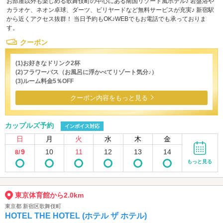
お部屋以外も楽しめる歌舞伎町の中心にある南国リゾート風ホテル♪ 岩盤浴や
カラオケ、ネオン卓球、ダーツ、ビリヤードなど無料サービスが充実♪ 新宿駅
から近くアクセス抜群！ 当日予約もOK♪WEBでもお電話でも承っておりま
す。
クーポン
(1)お好きなドリンク2杯
(2)フラワーバス（お風呂に浮かべてリゾート気分♪）
(3)ルーム料金5％OFF
クーポン内容をもっと見る
カップルズ予約
インボイス対応
日
月
火
水
木
金
9
10
11
12
13
14
8/
もっと見る
東京体育館から2.0km
東京都 新宿区歌舞伎町
HOTEL THE HOTEL (ホテル ザ ホテル)