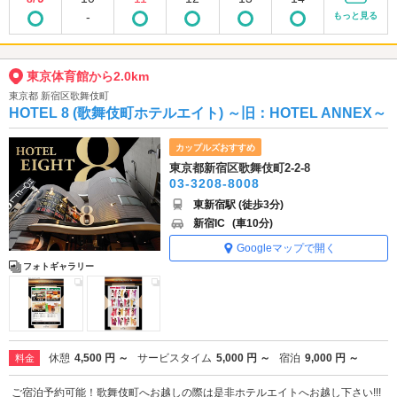
-
もっと見る
東京体育館から2.0km
東京都 新宿区歌舞伎町
HOTEL 8 (歌舞伎町ホテルエイト) ～旧：HOTEL ANNEX～
カップルズおすすめ
東京都新宿区歌舞伎町2-2-8
03-3208-8008
東新宿駅 (徒歩3分)
新宿IC
(車10分)
Googleマップで開く
フォトギャラリー
休憩
4,500 円 ～
サービスタイム
5,000 円 ～
宿泊
9,000 円 ～
料金
ご宿泊予約可能！歌舞伎町へお越しの際は是非ホテルエイトへお越し下さい!!!