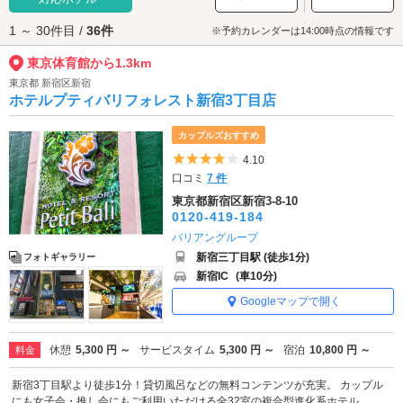
利です。
1 ～ 30件目 /
36件
※予約カレンダーは14:00時点の情報です
東京体育館から1.3km
東京都 新宿区新宿
ホテルプティバリフォレスト新宿3丁目店
カップルズおすすめ
5つ星のうち4
4.10
口コミ
7 件
東京都新宿区新宿3-8-10
0120-419-184
バリアングループ
新宿三丁目駅 (徒歩1分)
フォトギャラリー
新宿IC
(車10分)
Googleマップで開く
休憩
5,300 円 ～
サービスタイム
5,300 円 ～
宿泊
10,800 円 ～
料金
新宿3丁目駅より徒歩1分！貸切風呂などの無料コンテンツが充実。 カップル
にも女子会・推し会にもご利用いただける全32室の複合型進化系ホテル。