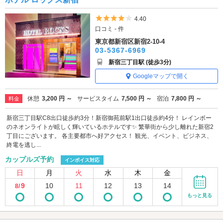
5つ星のうち4
4.40
口コミ - 件
東京都新宿区新宿2-10-4
03-5367-6969
新宿三丁目駅 (徒歩3分)
Googleマップで開く
休憩
3,200 円 ～
サービスタイム
7,500 円 ～
宿泊
7,800 円 ～
料金
新宿三丁目駅C8出口徒歩約3分！新宿御苑前駅1出口徒歩約4分！ レインボー
のネオンライトが眩しく輝いているホテルです✨ 繁華街から少し離れた新宿2
丁目にございます。 各主要都市へ好アクセス！ 観光、イベント、ビジネス、
終電を逃し...
カップルズ予約
インボイス対応
日
月
火
水
木
金
9
10
11
12
13
14
8/
もっと見る