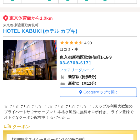
東京体育館から1.9km
東京都 新宿区歌舞伎町
HOTEL KABUKI (ホテル カブキ)
5つ星のうち4.5
4.90
口コミ - 件
東京都新宿区歌舞伎町1-16-9
03-6709-6171
フェアリーグループ
新宿駅 (徒歩5分)
新宿IC
(車12分)
Googleマップで開く
☆･:*+.☆･:*+.☆･:*+.☆･:*+.☆･:*+.☆･:*+.☆･:*+.☆･:*+. カップル利用大歓迎の
プライベートサウナオープン！ 本格水風呂に無料オロポ付き。 ライン登録で
オトクなクーポン配布中！ ☆･:*+.☆･...
クーポン
【期間限定スペシャルクーポン1,000円OFF】