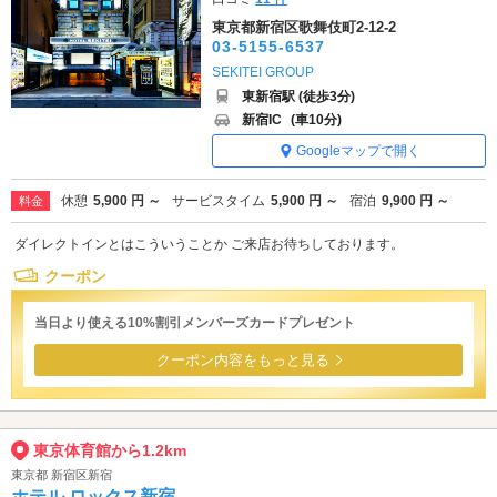
東京都新宿区歌舞伎町2-12-2
03-5155-6537
SEKITEI GROUP
東新宿駅 (徒歩3分)
新宿IC
(車10分)
Googleマップで開く
休憩
5,900 円 ～
サービスタイム
5,900 円 ～
宿泊
9,900 円 ～
料金
ダイレクトインとはこういうことか ご来店お待ちしております。
クーポン
当日より使える10%割引メンバーズカードプレゼント
クーポン内容をもっと見る
東京体育館から1.2km
東京都 新宿区新宿
ホテル ロックス新宿