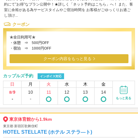
約にて”お得”なプラン公開中！★詳しく「ネット予約はこちら」へ！ また、客
室に余裕がある為サービスタイムやご宿泊時間を お客様がごゆっくりお過ご
し頂け...
クーポン
★全日利用可★
・休憩 ⇒ 500円OFF
・宿泊 ⇒ 1000円OFF
クーポン内容をもっと見る
カップルズ予約
インボイス対応
日
月
火
水
木
金
9
10
11
12
13
14
8/
-
-
もっと見る
東京体育館から1.9km
東京都 新宿区歌舞伎町
HOTEL STELLATE (ホテル ステラ―ト)