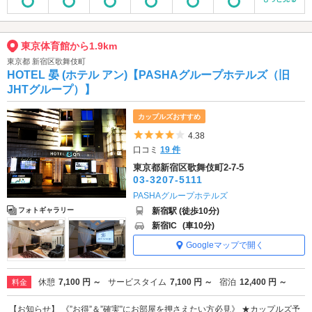
東京体育館から1.9km
東京都 新宿区歌舞伎町
HOTEL 晏 (ホテル アン)【PASHAグループホテルズ（旧
JHTグループ）】
カップルズおすすめ
5つ星のうち4
4.38
口コミ
19 件
東京都新宿区歌舞伎町2-7-5
03-3207-5111
PASHAグループホテルズ
新宿駅 (徒歩10分)
フォトギャラリー
新宿IC
(車10分)
Googleマップで開く
休憩
7,100 円 ～
サービスタイム
7,100 円 ～
宿泊
12,400 円 ～
料金
【お知らせ】 《”お得”＆”確実”にお部屋を押さえたい方必見》 ★カップルズ予