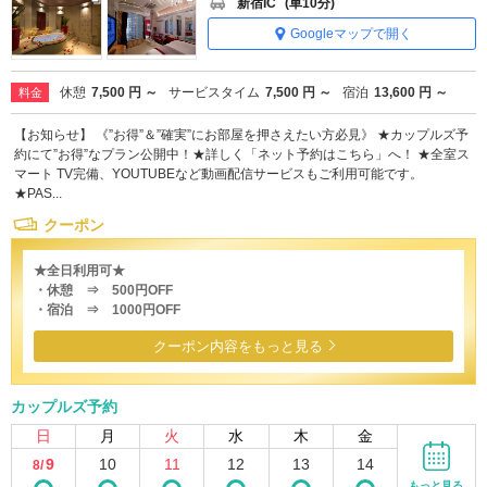
新宿IC
(車10分)
Googleマップで開く
休憩
7,500 円 ～
サービスタイム
7,500 円 ～
宿泊
13,600 円 ～
料金
【お知らせ】 《”お得”＆”確実”にお部屋を押さえたい方必見》 ★カップルズ予
約にて”お得”なプラン公開中！★詳しく「ネット予約はこちら」へ！ ★全室ス
マート TV完備、YOUTUBEなど動画配信サービスもご利用可能です。
★PAS...
クーポン
★全日利用可★
・休憩 ⇒ 500円OFF
・宿泊 ⇒ 1000円OFF
クーポン内容をもっと見る
カップルズ予約
日
月
火
水
木
金
9
10
11
12
13
14
8/
もっと見る