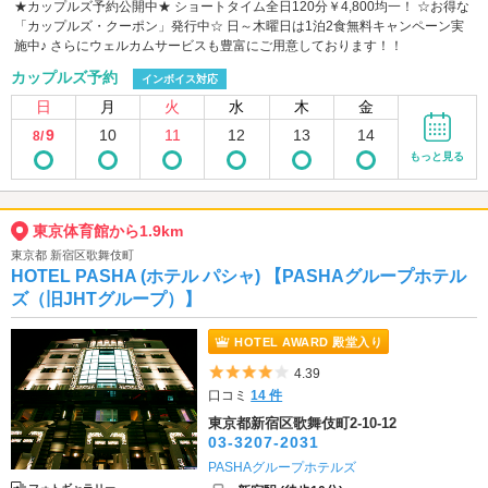
★カップルズ予約公開中★ ショートタイム全日120分￥4,800均一！ ☆お得な
「カップルズ・クーポン」発行中☆ 日～木曜日は1泊2食無料キャンペーン実
施中♪ さらにウェルカムサービスも豊富にご用意しております！！
カップルズ予約
インボイス対応
日
月
火
水
木
金
9
10
11
12
13
14
8/
もっと見る
東京体育館から1.9km
東京都 新宿区歌舞伎町
HOTEL PASHA (ホテル パシャ) 【PASHAグループホテル
ズ（旧JHTグループ）】
HOTEL AWARD 殿堂入り
5つ星のうち4
4.39
口コミ
14 件
東京都新宿区歌舞伎町2-10-12
03-3207-2031
PASHAグループホテルズ