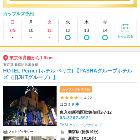
カップルズ予約
日
月
火
水
木
金
9
10
11
12
13
14
8/
-
-
-
もっと見る
東京体育館から1.9km
東京都 新宿区歌舞伎町
HOTEL Perrier (ホテル ペリエ) 【PASHAグループホテル
ズ（旧JHTグループ）】
カップルズおすすめ
5つ星のうち4
4.22
口コミ
9 件
東京都新宿区歌舞伎町2-7-12
03-3207-5921
PASHAグループホテルズ
新宿駅 (徒歩10分)
フォトギャラリー
新宿IC
(車10分)