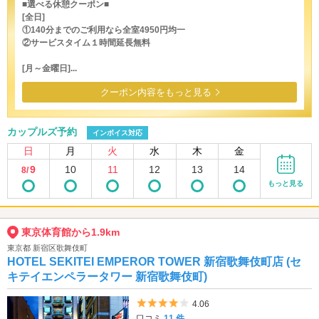
■選べる休憩クーポン■
[全日]
①140分までのご利用なら全室4950円均一
②サービスタイム１時間延長無料
[月～金曜日]...
クーポン内容をもっと見る
カップルズ予約
インボイス対応
日
月
火
水
木
金
9
10
11
12
13
14
8/
もっと見る
東京体育館から1.9km
東京都 新宿区歌舞伎町
HOTEL SEKITEI EMPEROR TOWER 新宿歌舞伎町店 (セ
キテイエンペラータワー 新宿歌舞伎町)
5つ星のうち4
4.06
口コミ
11 件