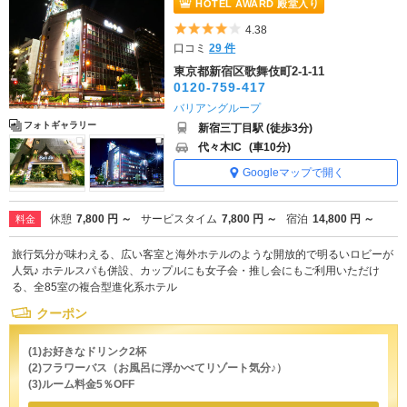
HOTEL AWARD 殿堂入り
5つ星のうち4
4.38
口コミ
29 件
東京都新宿区歌舞伎町2-1-11
0120-759-417
バリアングループ
フォトギャラリー
新宿三丁目駅 (徒歩3分)
代々木IC
(車10分)
Googleマップで開く
休憩
7,800 円 ～
サービスタイム
7,800 円 ～
宿泊
14,800 円 ～
料金
旅行気分が味わえる、広い客室と海外ホテルのような開放的で明るいロビーが
人気♪ ホテルスパも併設、カップルにも女子会・推し会にもご利用いただけ
る、全85室の複合型進化系ホテル
クーポン
(1)お好きなドリンク2杯
(2)フラワーバス（お風呂に浮かべてリゾート気分♪）
(3)ルーム料金5％OFF