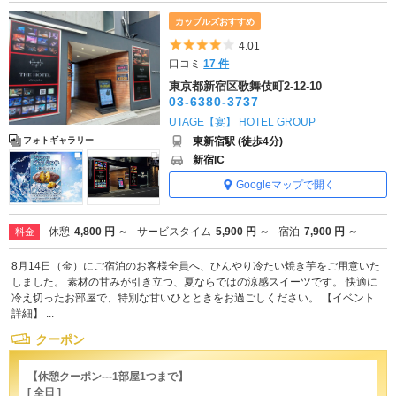
カップルズおすすめ
5つ星のうち4
4.01
口コミ
17 件
東京都新宿区歌舞伎町2-12-10
03-6380-3737
UTAGE【宴】 HOTEL GROUP
東新宿駅 (徒歩4分)
フォトギャラリー
新宿IC
Googleマップで開く
休憩
4,800 円 ～
サービスタイム
5,900 円 ～
宿泊
7,900 円 ～
料金
8月14日（金）にご宿泊のお客様全員へ、ひんやり冷たい焼き芋をご用意いた
しました。 素材の甘みが引き立つ、夏ならではの涼感スイーツです。 快適に
冷え切ったお部屋で、特別な甘いひとときをお過ごしください。 【イベント
詳細】 ...
クーポン
【休憩クーポン---1部屋1つまで】
[ 全日 ]