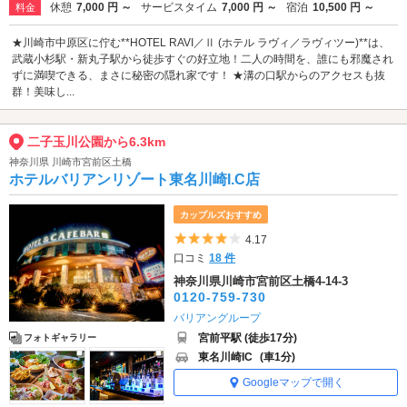
休憩
7,000 円 ～
サービスタイム
7,000 円 ～
宿泊
10,500 円 ～
料金
★川崎市中原区に佇む**HOTEL RAVI／Ⅱ (ホテル ラヴィ／ラヴィツー)**は、
武蔵小杉駅・新丸子駅から徒歩すぐの好立地！二人の時間を、誰にも邪魔され
ずに満喫できる、まさに秘密の隠れ家です！ ★溝の口駅からのアクセスも抜
群！美味し...
二子玉川公園から6.3km
神奈川県 川崎市宮前区土橋
ホテルバリアンリゾート東名川崎I.C店
カップルズおすすめ
5つ星のうち4
4.17
口コミ
18 件
神奈川県川崎市宮前区土橋4-14-3
0120-759-730
バリアングループ
宮前平駅 (徒歩17分)
フォトギャラリー
東名川崎IC
(車1分)
Googleマップで開く