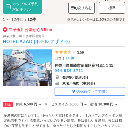
カップルズ予約
寄って休憩することもできます。晴れた日は「二子玉川公園」で自然に囲
絞り込む
標準
まれた時間を過ごしてみませんか？
対応ホテル
二子玉川公園へは、
下北沢・世田谷エリアのラブホテル
からもアクセスが
1 ～ 12件目 /
12件
便利です。
※予約カレンダーは11:10時点の情報です
二子玉川公園から5.5km
神奈川県 川崎市多摩区宿河原
HOTEL AZAD (ホテル アザドゥ)
5つ星のうち3.5
3.59
口コミ
14 件
神奈川県川崎市多摩区宿河原1-1-15
044-934-3711
登戸駅 (徒歩5分)
東名川崎IC
(車10分)
Googleマップで開く
休憩
6,500 円 ～
サービスタイム
6,500 円 ～
宿泊
10,300 円 ～
料金
多摩川の畔にたたずむ、ゆったりと寛げるホテル 。 【カップルズクーポン限
定配信中です♪】清潔感いっぱいの明るい部屋。昼は美しい多摩川、夜には都
心の 夜景を見ることができる。ゆったりとした時間をすごしたいカップルに