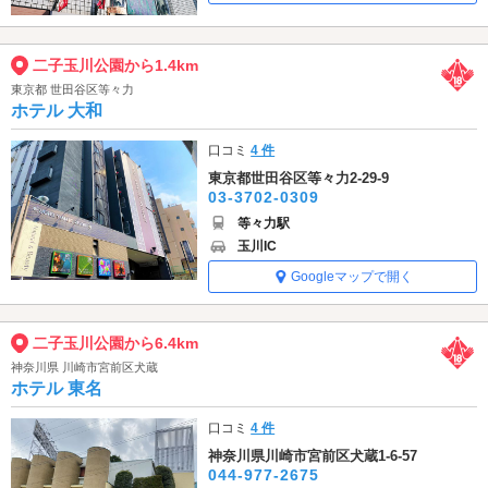
二子玉川公園から1.4km
東京都 世田谷区等々力
ホテル 大和
口コミ
4 件
東京都世田谷区等々力2-29-9
03-3702-0309
等々力駅
玉川IC
Googleマップで開く
二子玉川公園から6.4km
神奈川県 川崎市宮前区犬蔵
ホテル 東名
口コミ
4 件
神奈川県川崎市宮前区犬蔵1-6-57
044-977-2675