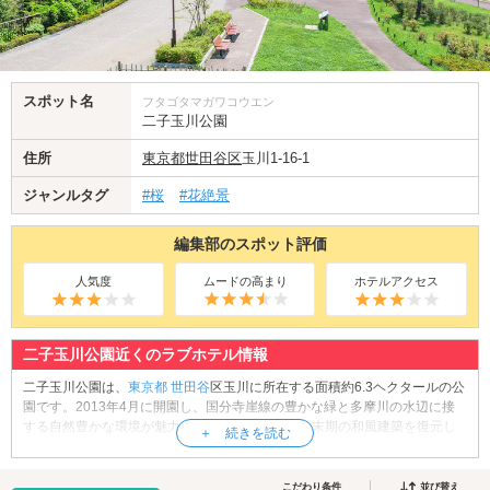
スポット名
フタゴタマガワコウエン
二子玉川公園
住所
東京都
世田谷区
玉川1-16-1
ジャンルタグ
#桜
#花絶景
編集部のスポット評価
人気度
ムードの高まり
ホテルアクセス
二子玉川公園近くのラブホテル情報
二子玉川公園は、
東京都
世田谷
区玉川に所在する面積約6.3ヘクタールの公
園です。2013年4月に開園し、国分寺崖線の豊かな緑と多摩川の水辺に接
する自然豊かな環境が魅力です。園内には、明治末期の和風建築を復元し
た日本庭園「帰真園」、富士山を望む「眺望広場」、約1,400本の苗木で構
成される「世田谷いのちの森」など、散策に適したスポットが多数。さら
に「スターバックスコーヒー二子玉川公園店」もあり、散歩の途中に立ち
こだわり条件
並び替え