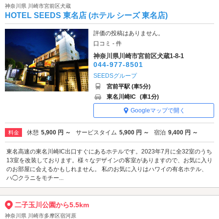
神奈川県 川崎市宮前区犬蔵
HOTEL SEEDS 東名店 (ホテル シーズ 東名店)
評価の投稿はありません。
口コミ - 件
神奈川県川崎市宮前区犬蔵1-8-1
044-977-8501
SEEDSグループ
宮前平駅 (車5分)
東名川崎IC
(車1分)
Googleマップで開く
休憩
5,900 円 ～
サービスタイム
5,900 円 ～
宿泊
9,400 円 ～
料金
東名高速の東名川崎IC出口すぐにあるホテルです。2023年7月に全32室のうち
13室を改装しております。様々なデザインの客室がありますので、お気に入り
のお部屋に会えるかもしれません。 私のお気に入りはハワイの有名ホテル、
ハ◯クラニをモチー...
二子玉川公園から5.5km
神奈川県 川崎市多摩区宿河原