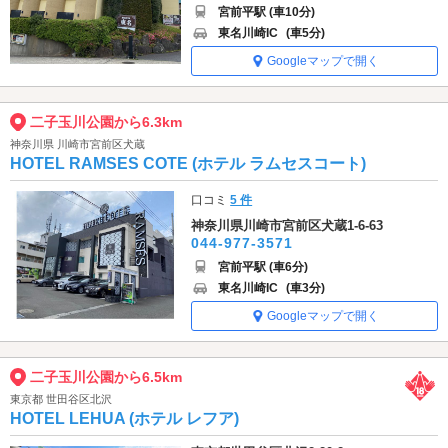
宮前平駅 (車10分)
東名川崎IC
(車5分)
Googleマップで開く
二子玉川公園から6.3km
神奈川県 川崎市宮前区犬蔵
HOTEL RAMSES COTE (ホテル ラムセスコート)
口コミ
5 件
神奈川県川崎市宮前区犬蔵1-6-63
044-977-3571
宮前平駅 (車6分)
東名川崎IC
(車3分)
Googleマップで開く
二子玉川公園から6.5km
東京都 世田谷区北沢
HOTEL LEHUA (ホテル レフア)