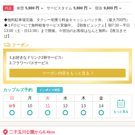
休憩
5,980 円 ～
サービスタイム
5,980 円 ～
宿泊
9,800 円 ～
料金
◆無料駐車場完備、タクシー初乗り料金キャッシュバック有。（最大700円）
◆１Fロビーにて無料軽食サービス実施中。 【朝食ビュッフェ】朝7:30～平日
13:00（土・日11:00）まで開催。※宿泊のお客様はなんと無料♪ 【夜泣きそ
ば】...
クーポン
1.お好きなドリンク2杯サービス♪
2.フラワーバスサービス
クーポン内容をもっと見る
カップルズ予約
インボイス対応
日
月
火
水
木
金
9
10
11
12
13
14
8/
もっと見る
二子玉川公園から6.4km