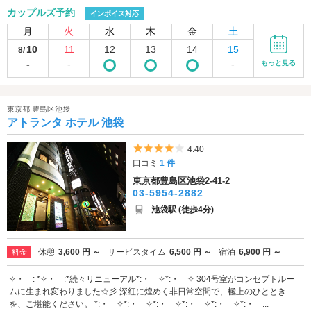
カップルズ予約
インボイス対応
月
火
水
木
金
土
10
11
12
13
14
15
8/
-
-
-
もっと見る
東京都 豊島区池袋
アトランタ ホテル 池袋
5つ星のうち4
4.40
口コミ
1 件
東京都豊島区池袋2-41-2
03-5954-2882
池袋駅 (徒歩4分)
休憩
3,600 円 ～
サービスタイム
6,500 円 ～
宿泊
6,900 円 ～
料金
✧・゚: *✧・゚:*続々リニューアル*:・゚✧*:・゚✧ 304号室がコンセプトルー
ムに生まれ変わりました☆彡 深紅に煌めく非日常空間で、極上のひととき
を、ご堪能ください。 *:・゚✧*:・゚✧*:・゚✧*:・゚✧*:・゚✧*:・゚...