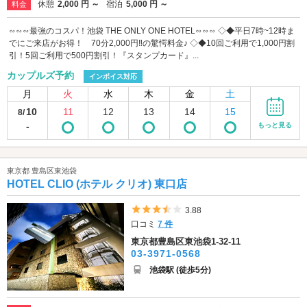
休憩
2,000 円 ～
宿泊
5,000 円 ～
料金
∽∽∽最強のコスパ！池袋 THE ONLY ONE HOTEL∽∽∽ ◇◆平日7時~12時ま
でにご来店がお得！ 70分2,000円‼の驚愕料金♪ ◇◆10回ご利用で1,000円割
引！5回ご利用で500円割引！『スタンプカード』...
カップルズ予約
インボイス対応
月
火
水
木
金
土
10
11
12
13
14
15
8/
-
もっと見る
東京都 豊島区東池袋
HOTEL CLIO (ホテル クリオ) 東口店
5つ星のうち3.5
3.88
口コミ
7 件
東京都豊島区東池袋1-32-11
03-3971-0568
池袋駅 (徒歩5分)