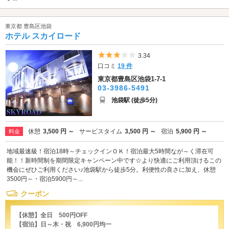
東京都 豊島区池袋
ホテル スカイロード
5つ星のうち3
3.34
口コミ
19 件
東京都豊島区池袋1-7-1
03-3986-5491
池袋駅 (徒歩5分)
休憩
3,500 円 ～
サービスタイム
3,500 円 ～
宿泊
5,900 円 ～
料金
地域最速級！宿泊18時～チェックインＯＫ！宿泊最大5時間なが～く滞在可
能！！新時間制を期間限定キャンペーン中です☆より快適にご利用頂けるこの
機会にぜひご利用ください♪池袋駅から徒歩5分。利便性の良さに加え、休憩
3500円～・宿泊5900円～...
クーポン
【休憩】全日 500円OFF
【宿泊】日～木・祝 6,900円均一