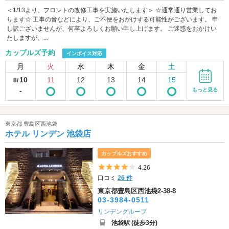
＜1/13より、フロントの改修工事を実施いたします＞ ☆通常通り営業してお
ります☆ 工事の音などにより、ご不便をおかけする可能性がございます。 申
し訳ございませんが、何卒よろしくお願い申し上げます。 ご迷惑をおかけい
たしますが、...
カップルズ予約
インボイス対応
月
火
水
木
金
土
10
11
12
13
14
15
8/
-
もっと見る
東京都 豊島区西池袋
ホテル リンデン 池袋店
カップルズおすすめ
5つ星のうち4
4.26
口コミ
26 件
東京都豊島区西池袋2-38-8
03-3984-0511
リンデングループ
池袋駅 (徒歩3分)