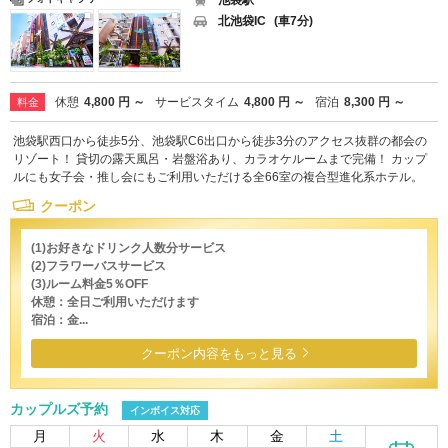
北池袋IC
(車7分)
休憩
4,800 円 ～
サービスタイム
4,800 円 ～
宿泊
8,300 円 ～
料金
池袋駅西口から徒歩5分、池袋駅C6出口から徒歩3分のアクセス抜群の都会の
リゾート！ 貸切の露天風呂・岩盤浴あり、カラオケルームまで完備！ カップ
ルにも女子会・推し会にもご利用いただける全66室の複合型進化系ホテル。
クーポン
(1)お好きなドリンク人数分サービス
(2)フラワーバスサービス
(3)ルーム料金5％OFF
休憩：全日ご利用いただけます
宿泊：金...
クーポン内容をもっと見る
カップルズ予約
インボイス対応
月
火
水
木
金
土