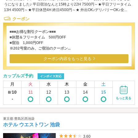
うになりました♪ 平日宿泊なんと15時より22H 7500円～★平日フリータイム
13H 4500円～★平日休憩4H 終日4500円～★ 外出OK♪デリバリーOK♪全...
クーポン
■■■お得な割引クーポン■■■
■休憩＆フリータイム 500円OFF
■宿泊 1,000円OFF
※202号室のみ、ご宿泊のクーポン...
クーポン内容をもっと見る
カップルズ予約
インボイス対応
月
火
水
木
金
土
10
11
12
13
14
15
8/
-
もっと見る
東京都 豊島区西池袋
ホテル ウエストワン 池袋
5つ星のうち3.5
3.60