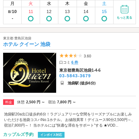
月
火
水
木
金
土
10
11
12
13
14
15
8/
-
もっと見る
東京都 豊島区池袋
ホテル クイーン 池袋
5つ星のうち3.5
3.60
口コミ
6 件
東京都豊島区池袋1-4-6
03-5843-3679
池袋駅 (徒歩6分)
休憩
2,500 円 ～
宿泊
7,800 円 ～
料金
池袋駅20a出口徒歩約6分！ラグジュアリーな空間をリーズナブルにお楽しみ
いただける池袋コスパNo.1ホテル。 お値段異常！デイユース90分2,500円～、
宿泊7,800円～！ 当ホテルには”快適な滞在をサポート”する ★VOD...
カップルズ予約
インボイス対応