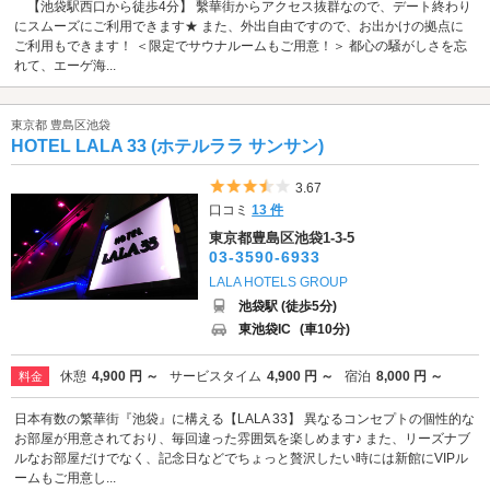
【池袋駅西口から徒歩4分】 繫華街からアクセス抜群なので、デート終わり
にスムーズにご利用できます★ また、外出自由ですので、お出かけの拠点に
ご利用もできます！ ＜限定でサウナルームもご用意！＞ 都心の騒がしさを忘
れて、エーゲ海...
東京都 豊島区池袋
HOTEL LALA 33 (ホテルララ サンサン)
5つ星のうち3.5
3.67
口コミ
13 件
東京都豊島区池袋1-3-5
03-3590-6933
LALA HOTELS GROUP
池袋駅 (徒歩5分)
東池袋IC
(車10分)
休憩
4,900 円 ～
サービスタイム
4,900 円 ～
宿泊
8,000 円 ～
料金
日本有数の繁華街『池袋』に構える【LALA 33】 異なるコンセプトの個性的な
お部屋が用意されており、毎回違った雰囲気を楽しめます♪ また、リーズナブ
ルなお部屋だけでなく、記念日などでちょっと贅沢したい時には新館にVIPル
ームもご用意し...