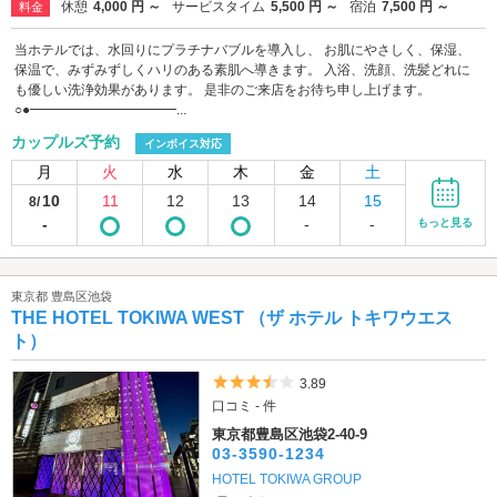
休憩
4,000 円 ～
サービスタイム
5,500 円 ～
宿泊
7,500 円 ～
料金
当ホテルでは、水回りにプラチナバブルを導入し、 お肌にやさしく、保湿、
保温で、みずみずしくハリのある素肌へ導きます。 入浴、洗顔、洗髪どれに
も優しい洗浄効果があります。 是非のご来店をお待ち申し上げます。
○●━━━━━━━━━━━...
カップルズ予約
インボイス対応
月
火
水
木
金
土
10
11
12
13
14
15
8/
-
-
-
もっと見る
東京都 豊島区池袋
THE HOTEL TOKIWA WEST （ザ ホテル トキワウエス
ト）
5つ星のうち3.5
3.89
口コミ - 件
東京都豊島区池袋2-40-9
03-3590-1234
HOTEL TOKIWA GROUP