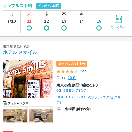
カップルズ予約
インボイス対応
月
火
水
木
金
土
10
11
12
13
14
15
8/
-
-
もっと見る
東京都 豊島区池袋
ホテル スマイル
カップルズおすすめ
5つ星のうち4
4.09
口コミ
10 件
東京都豊島区池袋2-51-3
03-3985-7717
HOTEL EXE GROUP(ホテル エグゼ グルー
プ)
フォトギャラリー
池袋駅 (徒歩5分)