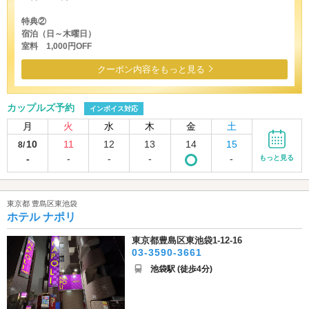
特典②
宿泊（日～木曜日）
室料 1,000円OFF
クーポン内容をもっと見る
カップルズ予約
インボイス対応
月
火
水
木
金
土
10
11
12
13
14
15
8/
-
-
-
-
-
もっと見る
東京都 豊島区東池袋
ホテル ナポリ
東京都豊島区東池袋1-12-16
03-3590-3661
池袋駅 (徒歩4分)