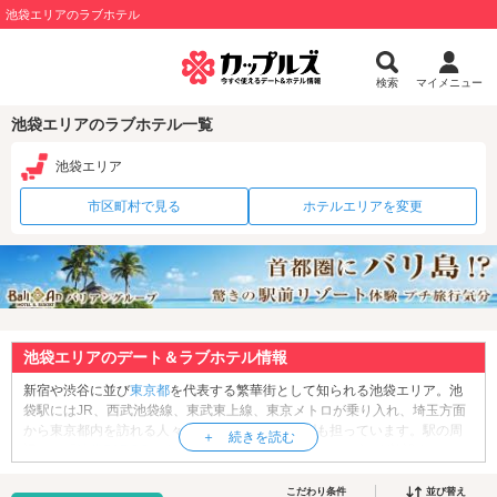
池袋エリアのラブホテル
検索
マイメニュー
池袋エリアのラブホテル一覧
池袋エリア
市区町村で見る
ホテルエリアを変更
池袋エリアのデート＆ラブホテル情報
新宿や渋谷に並び
東京都
を代表する繁華街として知られる池袋エリア。池
袋駅にはJR、西武池袋線、東武東上線、東京メトロが乗り入れ、埼玉方面
から東京都内を訪れる人々の玄関口としての役割も担っています。駅の周
辺には「
池袋PARCO
」や「
ルミネ池袋
」などのショッピング施設やアミュ
ーズメント施設、オフィスビルが立ち並び、日夜多くの人が行きかいま
す。池袋西口にはキャバクラや居酒屋が、北口には店舗型・派遣型風俗店
こだわり条件
並び替え