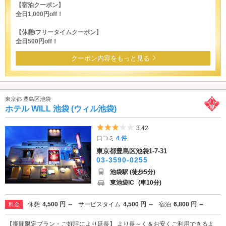
【宿泊クーポン】
全日1,000円off！
【休憩/フリータイムクーポン】
全日500円off！
クーポン内容をもっと見る
東京都 豊島区池袋
ホテル WILL 池袋 (ウィル池袋)
5つ星のうち3
3.42
口コミ
4 件
東京都豊島区池袋1-7-31
03-3590-0255
池袋駅 (徒歩5分)
東池袋IC
(車10分)
休憩
4,500 円 ～
サービスタイム
4,500 円 ～
宿泊
6,800 円 ～
料金
【期間限定プラン・ご好評により延長】 より長～く＆お安くご利用できるよ