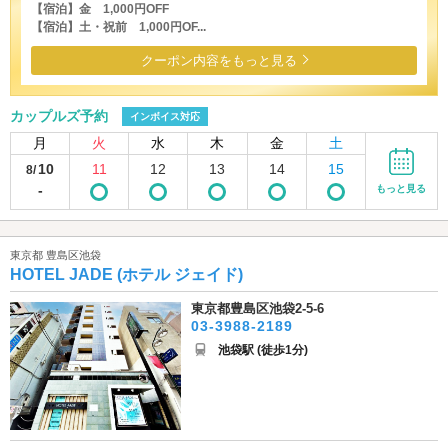
【宿泊】金 1,000円OFF
【宿泊】土・祝前 1,000円OF...
クーポン内容をもっと見る
カップルズ予約
インボイス対応
月
火
水
木
金
土
10
11
12
13
14
15
8/
-
もっと見る
東京都 豊島区池袋
HOTEL JADE (ホテル ジェイド)
東京都豊島区池袋2-5-6
03-3988-2189
池袋駅 (徒歩1分)