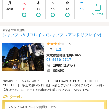
月
火
水
木
金
土
10
11
12
13
14
15
8/
-
-
もっと見る
東京都 豊島区池袋
シャッフル＆リフレイン (シャッフル アンド リフレイン)
5つ星のうち3.5
3.77
口コミ
1 件
東京都豊島区池袋2-16-5
03-5950-2717
池袋駅 (徒歩5分)
西池袋IC
池袋駅C1出口から徒歩約1分。 HOTEL REFRAIN IKEBUKURO、HOTEL
SHUFFLEは、駅近で使いやすい隠れ家的なデザイナーズホテルです。 休憩・
宿泊はもちろん、デートやお出かけ前後のひと休みにもおすすめ。 ...
クーポン
シャッフル&リフレイン共通クーポン！