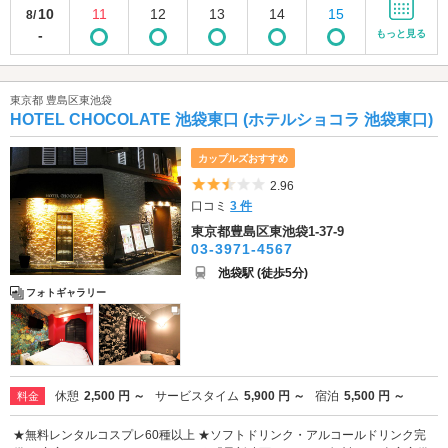
10
11
12
13
14
15
8/
-
もっと見る
東京都 豊島区東池袋
HOTEL CHOCOLATE 池袋東口 (ホテルショコラ 池袋東口)
カップルズおすすめ
5つ星のうち2.5
2.96
口コミ
3 件
東京都豊島区東池袋1-37-9
03-3971-4567
池袋駅 (徒歩5分)
フォトギャラリー
休憩
2,500 円 ～
サービスタイム
5,900 円 ～
宿泊
5,500 円 ～
料金
★無料レンタルコスプレ60種以上 ★ソフトドリンク・アルコールドリンク完