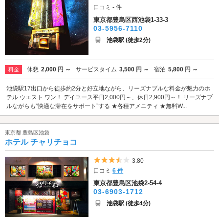
口コミ - 件
東京都豊島区西池袋1-33-3
03-5956-7110
池袋駅 (徒歩2分)
休憩
2,000 円 ～
サービスタイム
3,500 円 ～
宿泊
5,800 円 ～
料金
池袋駅17出口から徒歩約2分と好立地ながら、リーズナブルな料金が魅力のホ
テル ウエスト ワン！ デイユース平日2,000円～、休日2,900円～！ リーズナブ
ルながらも”快適な滞在をサポート”する ★各種アメニティ ★無料W...
東京都 豊島区池袋
ホテル チャリチョコ
5つ星のうち3.5
3.80
口コミ
6 件
東京都豊島区池袋2-54-4
03-6903-1712
池袋駅 (徒歩4分)