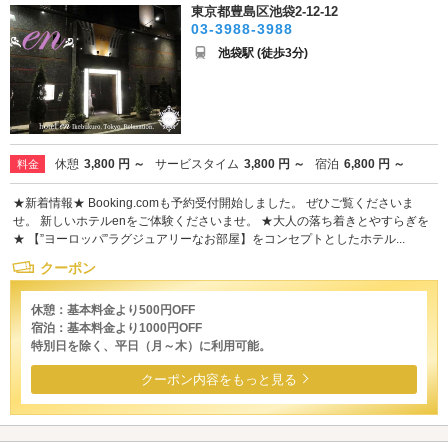
東京都豊島区池袋2-12-12
03-3988-3988
池袋駅 (徒歩3分)
休憩
3,800 円 ～
サービスタイム
3,800 円 ～
宿泊
6,800 円 ～
料金
★新着情報★ Booking.comも予約受付開始しました。 ぜひご覧くださいま
せ。 新しいホテルenをご体験くださいませ。 ★大人の落ち着きとやすらぎを
★ 【”ヨーロッパ”ラグジュアリーなお部屋】をコンセプトとしたホテル...
クーポン
休憩：基本料金より500円OFF
宿泊：基本料金より1000円OFF
特別日を除く、平日（月～木）に利用可能。
クーポン内容をもっと見る