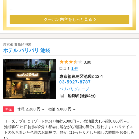
...
クーポン内容をもっと見る
東京都 豊島区池袋
ホテル バリバリ 池袋
5つ星のうち3.5
3.80
口コミ
1 件
東京都豊島区池袋2-12-4
03-5927-8787
バリバリグループ
池袋駅 (徒歩4分)
休憩
2,200 円 ～
宿泊
5,000 円 ～
料金
リーズナブルにリゾート気分♪ 朝宿5,000円～、宿泊最大15時間6,800円～。
池袋駅C1出口徒歩約2分！都会に居ながら南国の気分に浸れます♪ バリテイス
トの落ち着いた色調のお部屋で、静かにゆったりとした癒しの時間をお楽しみ
い...