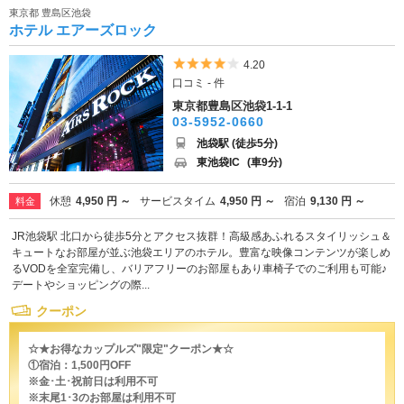
東京都 豊島区池袋
ホテル エアーズロック
5つ星のうち4
4.20
口コミ - 件
東京都豊島区池袋1-1-1
03-5952-0660
池袋駅 (徒歩5分)
東池袋IC
(車9分)
休憩
4,950 円 ～
サービスタイム
4,950 円 ～
宿泊
9,130 円 ～
料金
JR池袋駅 北口から徒歩5分とアクセス抜群！高級感あふれるスタイリッシュ＆
キュートなお部屋が並ぶ池袋エリアのホテル。豊富な映像コンテンツが楽しめ
るVODを全室完備し、バリアフリーのお部屋もあり車椅子でのご利用も可能♪
デートやショッピングの際...
クーポン
☆★お得なカップルズ"限定"クーポン★☆
①宿泊：1,500円OFF
※金･土･祝前日は利用不可
※末尾1･3のお部屋は利用不可