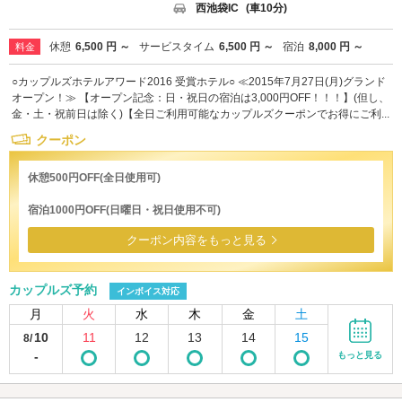
西池袋IC
(車10分)
休憩
6,500 円 ～
サービスタイム
6,500 円 ～
宿泊
8,000 円 ～
料金
○カップルズホテルアワード2016 受賞ホテル○ ≪2015年7月27日(月)グランド
オープン！≫ 【オープン記念：日・祝日の宿泊は3,000円OFF！！！】(但し、
金・土・祝前日は除く)【全日ご利用可能なカップルズクーポンでお得にご利...
クーポン
休憩500円OFF(全日使用可)
宿泊1000円OFF(日曜日・祝日使用不可)
クーポン内容をもっと見る
カップルズ予約
インボイス対応
月
火
水
木
金
土
10
11
12
13
14
15
8/
-
もっと見る