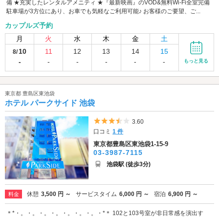
備 ★充実したレンタルアメニティ ★『最新映画』のVOD&無料Wi-Fi全室完備
駐車場が3方位にあり、お車でも気軽なご利用可能♪ お客様のご要望、ご...
カップルズ予約
月
火
水
木
金
土
10
11
12
13
14
15
8/
-
-
-
-
-
-
もっと見る
東京都 豊島区東池袋
ホテル パークサイド 池袋
5つ星のうち3.5
3.60
口コミ
1 件
東京都豊島区東池袋1-15-9
03-3987-7115
池袋駅 (徒歩3分)
休憩
3,500 円 ～
サービスタイム
6,000 円 ～
宿泊
6,900 円 ～
料金
＊*・。・。・。・。・。・。・。・*＊ 102と103号室が非日常感を演出す