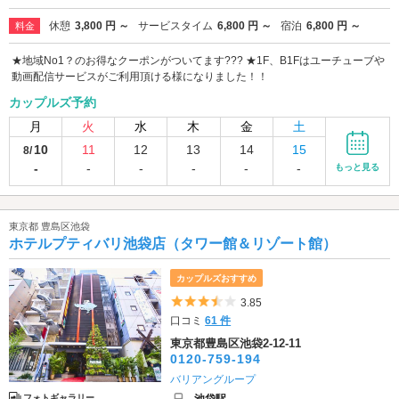
休憩
3,800 円 ～
サービスタイム
6,800 円 ～
宿泊
6,800 円 ～
料金
★地域No1？のお得なクーポンがついてます??? ★1F、B1Fはユーチューブや
動画配信サービスがご利用頂ける様になりました！！
カップルズ予約
月
火
水
木
金
土
10
11
12
13
14
15
8/
-
-
-
-
-
-
もっと見る
東京都 豊島区池袋
ホテルプティバリ池袋店（タワー館＆リゾート館）
カップルズおすすめ
5つ星のうち3.5
3.85
口コミ
61 件
東京都豊島区池袋2-12-11
0120-759-194
バリアングループ
池袋駅
フォトギャラリー