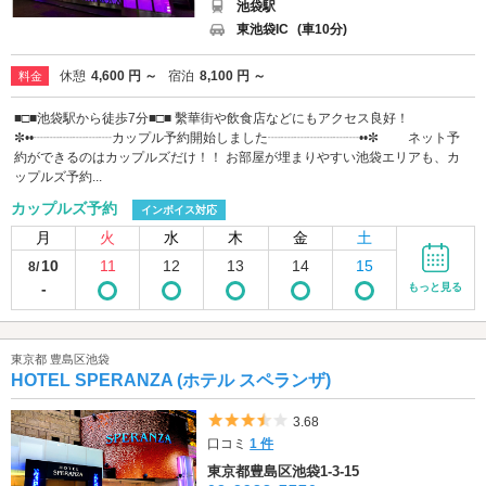
池袋駅
東池袋IC
(車10分)
休憩
4,600 円 ～
宿泊
8,100 円 ～
料金
■□■池袋駅から徒歩7分■□■ 繫華街や飲食店などにもアクセス良好！
✼••┈┈┈┈┈┈カップル予約開始しました┈┈┈┈┈┈┈••✼ ネット予
約ができるのはカップルズだけ！！ お部屋が埋まりやすい池袋エリアも、カ
ップルズ予約...
カップルズ予約
インボイス対応
月
火
水
木
金
土
10
11
12
13
14
15
8/
-
もっと見る
東京都 豊島区池袋
HOTEL SPERANZA (ホテル スペランザ)
5つ星のうち3.5
3.68
口コミ
1 件
東京都豊島区池袋1-3-15