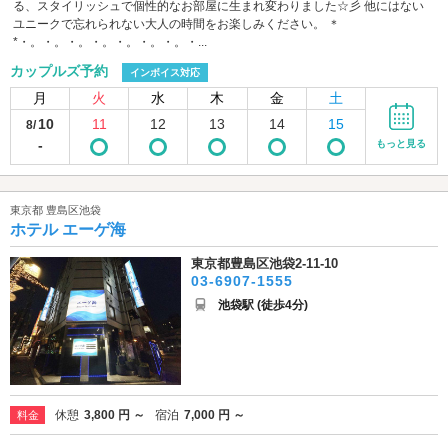
る、スタイリッシュで個性的なお部屋に生まれ変わりました☆彡 他にはない
ユニークで忘れられない大人の時間をお楽しみください。 ＊
*・。・。・。・。・。・。・。・...
カップルズ予約
インボイス対応
月
火
水
木
金
土
10
11
12
13
14
15
8/
-
もっと見る
東京都 豊島区池袋
ホテル エーゲ海
東京都豊島区池袋2-11-10
03-6907-1555
池袋駅 (徒歩4分)
休憩
3,800 円 ～
宿泊
7,000 円 ～
料金