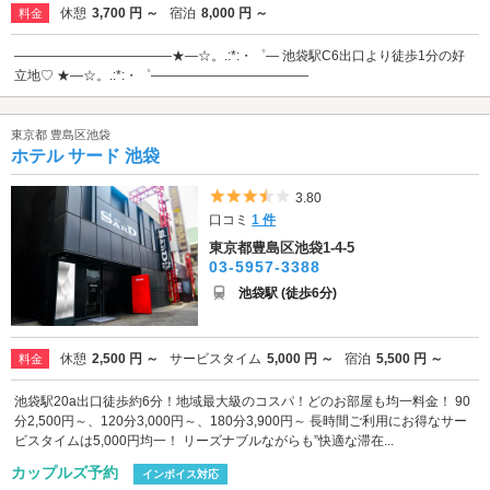
休憩
3,700 円 ～
宿泊
8,000 円 ～
料金
――――――――――――★―☆。.:*:・゜― 池袋駅C6出口より徒歩1分の好
立地♡ ★―☆。.:*:・゜――――――――――――
東京都 豊島区池袋
ホテル サード 池袋
5つ星のうち3.5
3.80
口コミ
1 件
東京都豊島区池袋1-4-5
03-5957-3388
池袋駅 (徒歩6分)
休憩
2,500 円 ～
サービスタイム
5,000 円 ～
宿泊
5,500 円 ～
料金
池袋駅20a出口徒歩約6分！地域最大級のコスパ！どのお部屋も均一料金！ 90
分2,500円～、120分3,000円～、180分3,900円～ 長時間ご利用にお得なサー
ビスタイムは5,000円均一！ リーズナブルながらも”快適な滞在...
カップルズ予約
インボイス対応