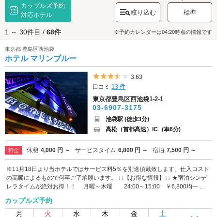
カップルズ予約
が、東口には商業施設が多く、駅の出口ごとの特色がはっきりしているの
絞り込む
標準
がとてもユニークです。中でも特にラブホテルが多いのが北口・西口エリ
対応ホテル
ア。
池袋東武
や駅周辺でショッピングをして、
池袋西一番街
でお腹を満た
1 ～ 30件目 /
68件
した後、西口や北口エリアのラブホテル街を目指すというのは定番。軒数
※予約カレンダーは04:20時点の情報です
も多く、様々なコンセプトのホテルがあるのでチェックイン前からテンシ
東京都 豊島区西池袋
ョンは上がりっぱなし。東口には西武池袋周辺、
池袋サンシャインシティ
ホテル マリンブルー
周辺と、明治通りから線路側に向かった一角に穴場のホテルがあります。
せっかくデートが盛り上がったのに、「ホテルが満室で入れない！」なん
てことになると台無しですよね。ホテルのご利用には事前予約が便利。こ
5つ星のうち3.5
3.63
のエリアにはカップルズ予約のできるホテルが多数ありますのでぜひご活
口コミ
13 件
用くださいね。
東京都豊島区西池袋1-2-1
03-6907-3175
池袋駅 (徒歩3分)
高松（首都高速）IC
(車6分)
休憩
4,000 円 ～
サービスタイム
6,800 円 ～
宿泊
7,500 円 ～
料金
※11月18日より当ホテルではサービス料5％を別途頂戴致します。仕入コスト
の高騰によるもので何卒ご了承願います。 ↓↓【お得な情報】↓↓ ★宿泊シンデ
レラタイムが絶対お得！！ 月曜～木曜 24:00～15:00 ￥6,800均一 ...
カップルズ予約
月
火
水
木
金
土