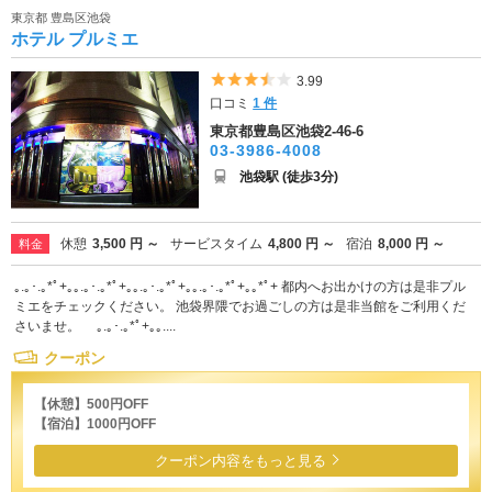
東京都 豊島区池袋
ホテル プルミエ
5つ星のうち3.5
3.99
口コミ
1 件
東京都豊島区池袋2-46-6
03-3986-4008
池袋駅 (徒歩3分)
休憩
3,500 円 ～
サービスタイム
4,800 円 ～
宿泊
8,000 円 ～
料金
｡.｡･.｡*ﾟ+｡｡.｡･.｡*ﾟ+｡｡.｡･.｡*ﾟ+｡｡.｡･.｡*ﾟ+｡｡*ﾟ+ 都内へお出かけの方は是非プル
ミエをチェックください。 池袋界隈でお過ごしの方は是非当館をご利用くだ
さいませ。 ｡.｡･.｡*ﾟ+｡｡....
クーポン
【休憩】500円OFF
【宿泊】1000円OFF
クーポン内容をもっと見る