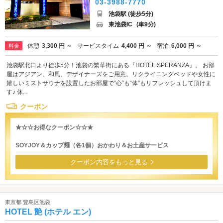
03-3988-7770
池袋駅 (徒歩5分)
東池袋IC
(車9分)
休憩
3,300 円 ～
サービスタイム
4,400 円 ～
宿泊
6,000 円 ～
料金
池袋駅北口より徒歩5分！池袋の繁華街にある『HOTEL SPERANZA』。 お部
屋はアジアン、和風、デザイナーズをご用意。リクライニングベッドや女性に
嬉しいミストサウナを設置したお部屋で“心”も“体”もリフレッシュして頂けま
す♪ 休...
クーポン
★☆☆お得なクーポン☆☆★
SOYJOY＆カップ麺（各1個）おかわり＆お土産サービス
クーポン内容をもっと見る
東京都 豊島区池袋
HOTEL 艶 (ホテル エン)