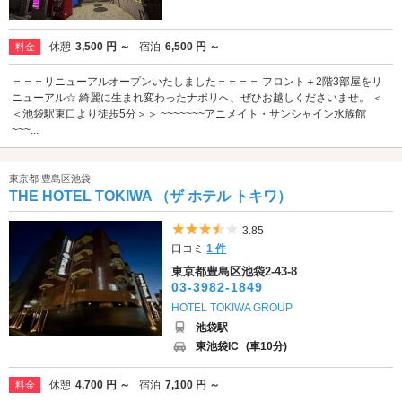
休憩
3,500 円 ～
宿泊
6,500 円 ～
料金
＝＝＝リニューアルオープンいたしました＝＝＝＝ フロント＋2階3部屋をリ
ニューアル☆ 綺麗に生まれ変わったナポリへ、ぜひお越しくださいませ。 ＜
＜池袋駅東口より徒歩5分＞＞ ~~~~~~~アニメイト・サンシャイン水族館
~~~...
東京都 豊島区池袋
THE HOTEL TOKIWA （ザ ホテル トキワ）
5つ星のうち3.5
3.85
口コミ
1 件
東京都豊島区池袋2-43-8
03-3982-1849
HOTEL TOKIWA GROUP
池袋駅
東池袋IC
(車10分)
休憩
4,700 円 ～
宿泊
7,100 円 ～
料金