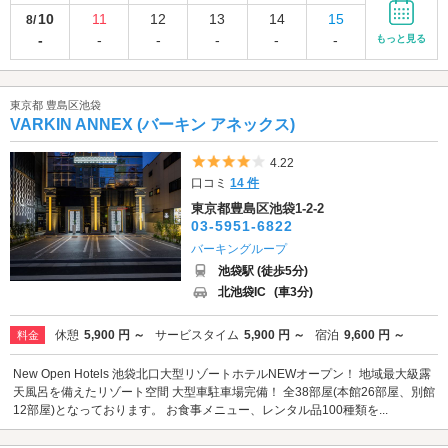
10
11
12
13
14
15
8/
-
-
-
-
-
-
もっと見る
東京都 豊島区池袋
VARKIN ANNEX (バーキン アネックス)
5つ星のうち4
4.22
口コミ
14 件
東京都豊島区池袋1-2-2
03-5951-6822
バーキングループ
池袋駅 (徒歩5分)
北池袋IC
(車3分)
休憩
5,900 円 ～
サービスタイム
5,900 円 ～
宿泊
9,600 円 ～
料金
New Open Hotels 池袋北口大型リゾートホテルNEWオープン！ 地域最大級露
天風呂を備えたリゾート空間 大型車駐車場完備！ 全38部屋(本館26部屋、別館
12部屋)となっております。 お食事メニュー、レンタル品100種類を...