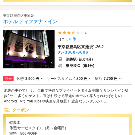
東京都 豊島区東池袋
ホテル ティファナ・イン
5つ星のうち3.5
3.78
口コミ
8 件
東京都豊島区東池袋1-26-2
03-3988-6606
池袋駅 (徒歩4分)
東池袋IC
(車1分)
休憩
3,900 円 ～
サービスタイム
4,800 円 ～
宿泊
7,700 円 ～
料金
池袋の中心で叶う、 自由で快適なプライベートタイム空間☆ サンシャイン徒
歩2分！ 多くのゲストに選ばれ続ける話題のホテル♪ 導入されたばかりの
Android TVで YouTubeや映画が見放題！ 豊富なレンタルシャ...
クーポン
特典①
休憩/サービスタイム（月～金曜日）
室料 500円OFF