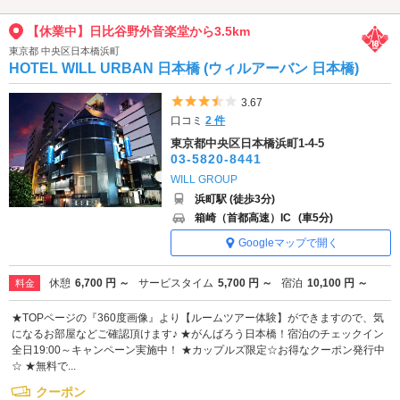
【休業中】日比谷野外音楽堂から3.5km
東京都 中央区日本橋浜町
HOTEL WILL URBAN 日本橋 (ウィルアーバン 日本橋)
5つ星のうち3.5
3.67
口コミ
2 件
東京都中央区日本橋浜町1-4-5
03-5820-8441
WILL GROUP
浜町駅 (徒歩3分)
箱崎（首都高速）IC
(車5分)
Googleマップで開く
休憩
6,700 円 ～
サービスタイム
5,700 円 ～
宿泊
10,100 円 ～
料金
★TOPページの『360度画像』より【ルームツアー体験】ができますので、気
になるお部屋などご確認頂けます♪ ★がんばろう日本橋！宿泊のチェックイン
全日19:00～キャンペーン実施中！ ★カップルズ限定☆お得なクーポン発行中
☆ ★無料で...
クーポン