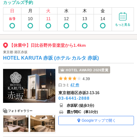
カップルズ予約
日
月
火
水
木
金
9
10
11
12
13
14
8/
もっと見る
【休業中】日比谷野外音楽堂から1.4km
東京都 港区赤坂
HOTEL KARUTA 赤坂 (ホテル カルタ 赤坂)
HOTEL AWARD 2026受賞
5つ星のうち4
4.39
口コミ
47 件
東京都港区赤坂2-13-16
03-6441-2888
赤坂駅 (徒歩3分)
フォトギャラリー
霞が関IC
(車10分)
Googleマップで開く