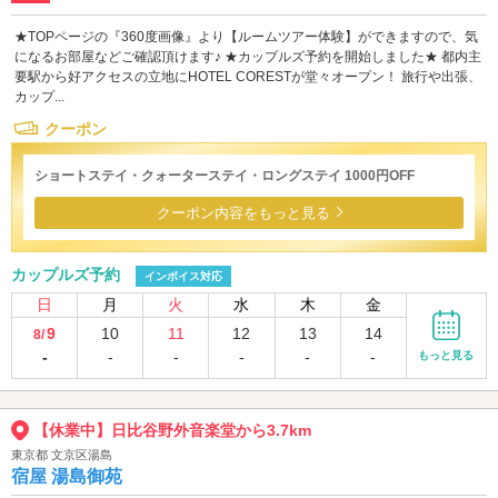
★TOPページの『360度画像』より【ルームツアー体験】ができますので、気
になるお部屋などご確認頂けます♪ ★カップルズ予約を開始しました★ 都内主
要駅から好アクセスの立地にHOTEL CORESTが堂々オープン！ 旅行や出張、
カップ...
クーポン
ショートステイ・クォーターステイ・ロングステイ 1000円OFF
クーポン内容をもっと見る
カップルズ予約
インボイス対応
日
月
火
水
木
金
9
10
11
12
13
14
8/
-
-
-
-
-
-
もっと見る
【休業中】日比谷野外音楽堂から3.7km
東京都 文京区湯島
宿屋 湯島御苑