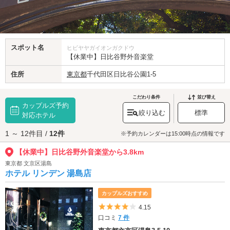
スポット名
ヒビヤヤガイオンガクドウ
【休業中】日比谷野外音楽堂
住所
東京都
千代田区日比谷公園1-5
こだわり条件
並び替え
カップルズ予約
絞り込む
標準
対応ホテル
1 ～ 12件目 /
12件
※予約カレンダーは15:00時点の情報です
【休業中】日比谷野外音楽堂から3.8km
東京都 文京区湯島
ホテル リンデン 湯島店
カップルズおすすめ
5つ星のうち4
4.15
口コミ
7 件