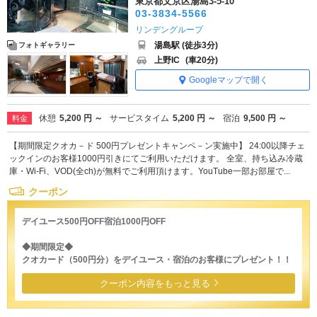
東京都文京区湯島3-5-10
03-3834-5566
リンデングループ
湯島駅 (徒歩3分)
フォトギャラリー
上野IC
(車20分)
Googleマップで開く
休憩
5,200 円 ～
サービスタイム
5,200 円 ～
宿泊
9,500 円 ～
料金
【期間限定クオカ－ド 500円プレゼントキャンペ－ン実施中】 24:00以降チェ
ックインのお客様1000円引きにてご利用いただけます。 全室、持ち込み冷蔵
庫・Wi-Fi、VOD(全ch)が無料でご利用頂けます。YouTube一部お部屋で...
クーポン
デイユース500円OFF宿泊1000円OFF
◆期間限定◆
クオカード（500円分）をデイユース・宿泊のお客様にプレゼント！！
クーポン内容をもっと見る