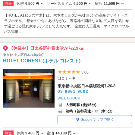
休憩
6,500 円 ～
サービスタイム
6,500 円 ～
宿泊
11,500 円 ～
料金
【HOTEL Azabu 六本木】は、六本木ヒルズから徒歩3分の高級デザイナーズ
ラブホテル。 都会の中心にありながら、裏路地の閑静な立地で“人目を気にせ
ず過ごせる隠れ家ホテル”として人気です。 全室に人工温泉・マイクロバブル
バス完備...
【休業中】日比谷野外音楽堂から2.9km
東京都 中央区日本橋蛎殻町
HOTEL COREST (ホテル コレスト)
5つ星のうち5
5.00
口コミ - 件
東京都中央区日本橋蛎殻町1-26-8
03-6661-9002
WILL GROUP
人形町駅 (徒歩5分)
箱崎（首都高速）IC
(車5分)
Googleマップで開く
休憩
9,400 円 ～
宿泊
14,100 円 ～
料金