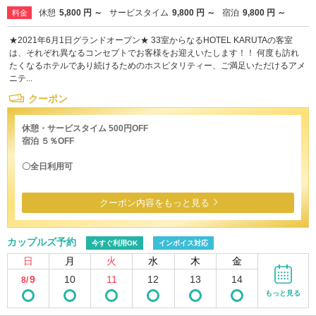
休憩
5,800 円 ～
サービスタイム
9,800 円 ～
宿泊
9,800 円 ～
料金
★2021年6月1日グランドオープン★ 33室からなるHOTEL KARUTAの客室
は、それぞれ異なるコンセプトでお客様をお迎えいたします！！ 何度も訪れ
たくなるホテルであり続けるためのホスピタリティー、ご満足いただけるアメ
ニテ...
クーポン
休憩・サービスタイム 500円OFF
宿泊 ５％OFF
〇全日利用可
クーポン内容をもっと見る
カップルズ予約
今すぐ利用OK
インボイス対応
日
月
火
水
木
金
9
10
11
12
13
14
8/
もっと見る