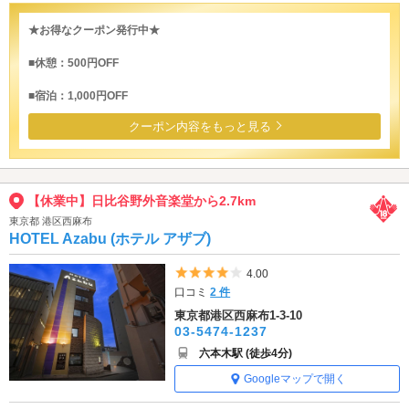
★お得なクーポン発行中★
■休憩：500円OFF
■宿泊：1,000円OFF
クーポン内容をもっと見る
【休業中】日比谷野外音楽堂から2.7km
東京都 港区西麻布
HOTEL Azabu (ホテル アザブ)
5つ星のうち4
4.00
口コミ
2 件
東京都港区西麻布1-3-10
03-5474-1237
六本木駅 (徒歩4分)
Googleマップで開く