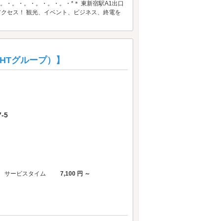
。・。・。・。・。・。・*＊ 東新宿駅A1出口
アクセス！ 観光、イベント、ビジネス、終電を
JHTグループ）】
-5
サービスタイム
7,100 円 ～