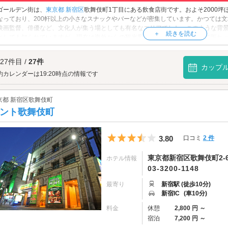
ゴールデン街は、
東京都
新宿区
歌舞伎町1丁目にある飲食店街です。およそ2000
なっており、200軒以上の小さなスナックやバーなどが密集しています。かつては
映画監督、俳優など、文化人が集う場としても有名なエリアでした。このような背
としても知られていますが、現在は海外からの観光客も訪れる観光名所として賑わ
酔いデートを楽しみませんか？
ゴールデン街へは、
歌舞伎町エリアのラブホテル
からもアクセスが便利です。
 27件目 /
27件
カップ
約カレンダーは19:20時点の情報です
京都 新宿区歌舞伎町
ント歌舞伎町
5つ星のうち3.5
3.80
口コミ
2 件
東京都新宿区歌舞伎町2-6
ホテル情報
03-3200-1148
最寄り
新宿駅 (徒歩10分)
新宿IC
(車10分)
料金
休憩
2,800 円 ～
宿泊
7,200 円 ～