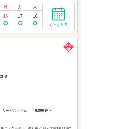
日
月
火
16
17
18
もっと見る
3-8
サービスタイム
6,800 円 ～
プルズ・クーポン」発行中☆ 日～木曜日は1泊2