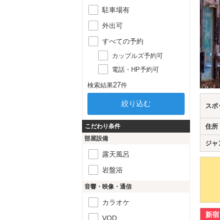
駐車場有
外出可
すべての予約
カップルズ予約可
電話・HP予約可
27
検索結果
件
スポ
こだわり条件
住所
部屋設備
ジャ
露天風呂
岩盤浴
音響・映像・通信
カラオケ
新宿
VOD