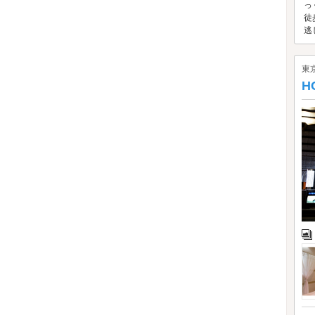
っ
徒
逃し
東
H