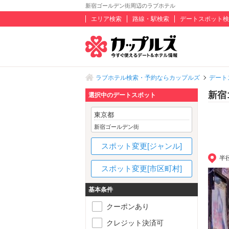
新宿ゴールデン街周辺のラブホテル
エリア検索
路線・駅検索
デートスポット検
ラブホテル検索・予約ならカップルズ
デート
新宿
選択中のデートスポット
東京都
新宿ゴールデン街
スポット変更[ジャンル]
半
スポット変更[市区町村]
基本条件
クーポンあり
クレジット決済可