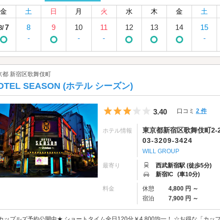
金
土
日
月
火
水
木
金
土
7
8
9
10
11
12
13
14
15
8/
-
-
-
-
京都 新宿区歌舞伎町
OTEL SEASON (ホテル シーズン)
5つ星のうち3
3.40
口コミ
2 件
東京都新宿区歌舞伎町2-2
ホテル情報
03-3209-3424
WILL GROUP
最寄り
西武新宿駅 (徒歩5分)
新宿IC
(車10分)
料金
休憩
4,800 円 ～
宿泊
7,900 円 ～
カップルズ予約公開中★ ショートタイム全日120分￥4,800均一！ ☆お得な「カッ