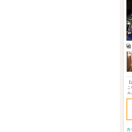
【
こ
ル
カ