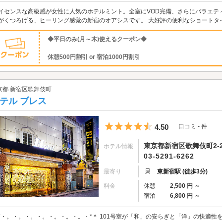
イセンスな高級感が女性に人気のホテルミント。全室にVOD完備、さらにバラエテ
がくつろげる、ヒーリング感覚の新宿のオアシスです。 大好評の便利なショートタイム10
◆平日のみ(月～木)使えるクーポン◆
休憩500円割引 or 宿泊1000円割引
京都 新宿区歌舞伎町
テル ブレス
5つ星のうち4.5
4.50
口コミ - 件
東京都新宿区歌舞伎町2-2
ホテル情報
03-5291-6262
最寄り
東新宿駅 (徒歩3分)
料金
休憩
2,500 円 ～
宿泊
6,800 円 ～
*・。・。・。・。・。・。・。・*＊ 101号室が「和」の安らぎと「洋」の快適性