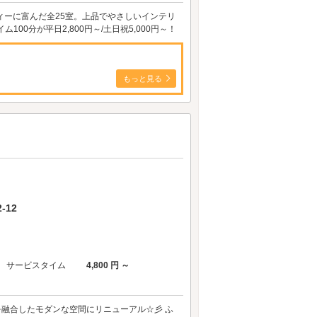
ィーに富んだ全25室。上品でやさしいインテリ
0分が平日2,800円～/土日祝5,000円～！
もっと見る
-12
サービスタイム
4,800 円 ～
を融合したモダンな空間にリニューアル☆彡 ふ