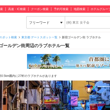
索
高速・IC検索
クーポン検索
予約可検索
地図検索
ホテルグルー
フリーワード
スポット検索
東京都 デートスポット一覧
新宿ゴールデン街 ラブホテル
ゴールデン街周辺のラブホテル一覧
径0.5km圏内に27軒のラブホテルがあります