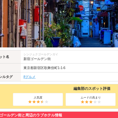
シンジュクゴールデンガイ
ット名
新宿ゴールデン街
東京都
新宿区
歌舞伎町1-1-6
ンルタグ
#グルメ
編集部のスポット評価
人気度
ムードの高まり
ゴールデン街と周辺のラブホテル情報