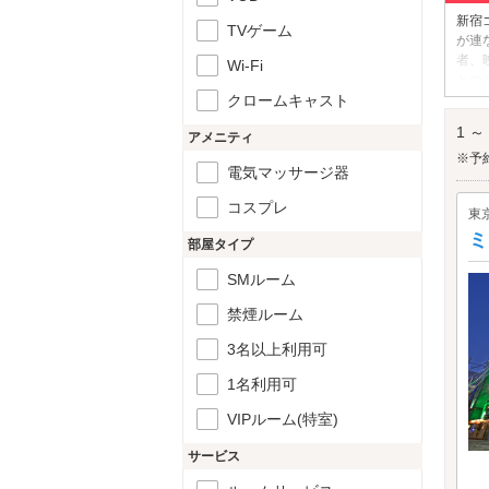
新宿
TVゲーム
が連
者、
Wi-Fi
とつ
クロームキャスト
ほろ
新宿
1 ～
アメニティ
※予
電気マッサージ器
コスプレ
東
ミ
部屋タイプ
SMルーム
禁煙ルーム
3名以上利用可
1名利用可
VIPルーム(特室)
サービス