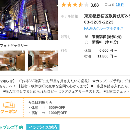
5つ星のうち3.5
3.88
口コミ
16 件
東京都新宿区歌舞伎町2-5
ホテル情報
03-3205-2223
PASHAグループホテルズ
最寄り
東新宿駅 (徒歩1分)
新宿IC
(車10分)
フォトギャラリー
料金
休憩
6,600 円 ～
宿泊
11,800 円 ～
お知らせ】 《”お得”＆”確実”にお部屋を押さえたい方必見》 ★カップルズ予約にて
ちら」へ！ 【新宿・歌舞伎町の豪華な空間で心ゆくまで】 ■一歩足を踏み入れた
。 ■輸入大理石でまとめられたロビーはラグジュアリーそのもの。 ■全室にジェッ
★全日利用可★
・休憩 ⇒ 500円OFF
・宿泊 ⇒ 1000円OFF
インボイス対応
ップルズ予約