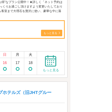
”お得”なプラン公開中！★詳しく「ネット予約は
ゆっくりお過ごし頂けますよう変更いたしており
から客室まで大理石を贅沢に使い、豪華な中に落
もっと見る
日
月
火
16
17
18
もっと見る
ループホテルズ（旧JHTグルー