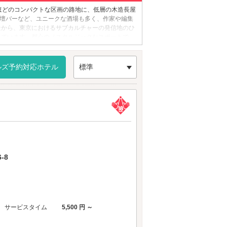
坪ほどのコンパクトな区画の路地に、低層の木造長屋
文壇バーなど、ユニークな酒場も多く、作家や編集
景から、東京におけるサブカルチャーの発信地のひ
っています。都心のノスタルジックなスポットで、
ルズ予約対応ホテル
標準
-8
サービスタイム
5,500 円 ～