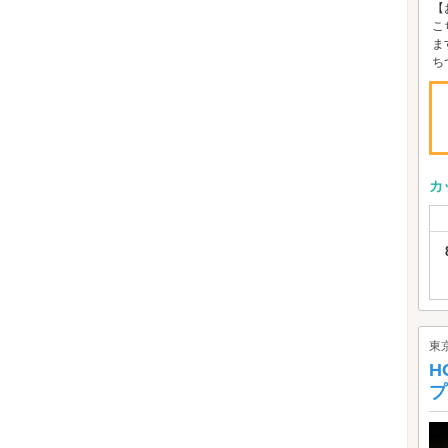
【
こ
ま
ちつ
カ
東
H
プ