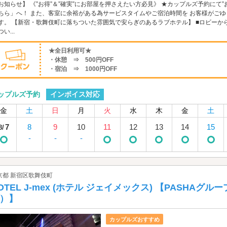
お知らせ】 《”お得”＆”確実”にお部屋を押さえたい方必見》 ★カップルズ予約にて
ちら」へ！ また、客室に余裕がある為サービスタイムやご宿泊時間を お客様がご
す。 【新宿・歌舞伎町に落ちついた雰囲気で安らぎのあるラブホテル】 ■ロビー
い...
★全日利用可★
・休憩 ⇒ 500円OFF
・宿泊 ⇒ 1000円OFF
インボイス対応
ップルズ予約
金
土
日
月
火
水
木
金
土
7
8
9
10
11
12
13
14
15
8/
-
-
-
京都 新宿区歌舞伎町
OTEL J-mex (ホテル ジェイメックス) 【PASHAグ
）】
カップルズおすすめ