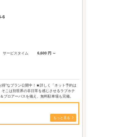
-6
サービスタイム
6,600 円 ～
”お得”なプラン公開中！★詳しく「ネット予約は
ら、そこは別世界の非日常を感じさせるラブホテ
ト＆ブロアーバスを備え、無料駐車場も完備。
もっと見る