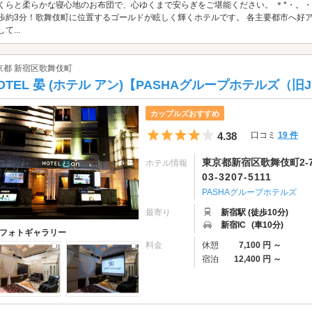
くらと柔らかな寝心地のお布団で、心ゆくまで安らぎをご堪能ください。 ＊*・。・
歩約3分！歌舞伎町に位置するゴールドが眩しく輝くホテルです。 各主要都市へ好
て...
京都 新宿区歌舞伎町
OTEL 晏 (ホテル アン)【PASHAグループホテルズ（旧
カップルズおすすめ
5つ星のうち4
4.38
口コミ
19 件
東京都新宿区歌舞伎町2-7
ホテル情報
03-3207-5111
PASHAグループホテルズ
最寄り
新宿駅 (徒歩10分)
新宿IC
(車10分)
フォトギャラリー
料金
休憩
7,100 円 ～
宿泊
12,400 円 ～