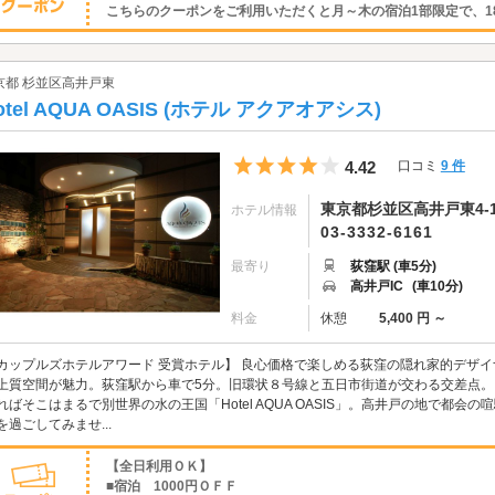
こちらのクーポンをご利用いただくと月～木の宿泊1部限定で、18時
京都 杉並区高井戸東
otel AQUA OASIS (ホテル アクアオアシス)
5つ星のうち4
4.42
口コミ
9 件
東京都杉並区高井戸東4-13
ホテル情報
03-3332-6161
最寄り
荻窪駅 (車5分)
高井戸IC
(車10分)
料金
休憩
5,400 円 ～
カップルズホテルアワード 受賞ホテル】 良心価格で楽しめる荻窪の隠れ家的デザ
上質空間が魅力。荻窪駅から車で5分。旧環状８号線と五日市街道が交わる交差点
ればそこはまるで別世界の水の王国「Hotel AQUA OASIS」。高井戸の地で都
を過ごしてみませ...
【全日利用ＯＫ】
■宿泊 1000円ＯＦＦ