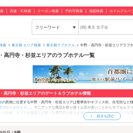
索
高速・IC検索
クーポン検索
予約可検索
地図検索
ホテルグルー
フリーワード
検索
東京都 エリア検索
東京都ラブホテル
中野・高円寺・杉並エリアラブ
・高円寺・杉並エリアのラブホテル一覧
・高円寺・杉並エリアのデート＆ラブホテル情報
都
の西側に位置する中野・高円寺・杉並エリアは繁華街やオフィス街、住宅街など
野ブロードウェイ
」。マニアックな商品を取り扱うお店が多いことからサブカルフ
ッズの他、カメラや楽器など様々な専門店があります。ウィンドーショッピングを
かのZEROプラネタリウム
」にも行ってみましょう。こちらでは、直径15メートル
な雰囲気を楽しみたいカップルには「
高円寺純情商店街
」もおすすめ。元々は「高
が、高円寺出身の小説家・ねじめ正一の小説作品『高円寺純情商店街』にちなんで
 8件目 /
8件