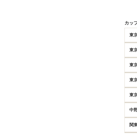
カッ
東
東
東
東
東
中
関