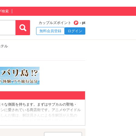
プ検索
カップルズポイント
- pt
無料会員登録
ログイン
ホテル
様々な側面を持ちます。まずはサブカルの聖地・
ァンに愛されている商店街です。アニメやアイドル
楽しんだ後は、解説員さんによる生解説が人気の
のドームに映し出される満天の星を楽しめます。レ
円寺銀座商店街」と呼ばれていたこちらの商店街で
現在の名称になりました。お肉屋さんや魚屋さん、