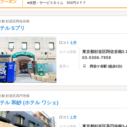
■休憩・サービスタイム 500円ＯＦＦ
京都 杉並区阿佐谷南
テル Sプリ
口コミ
4 件
東京都杉並区阿佐谷南2-1
ホテル情報
03-5306-7959
最寄り
阿佐ケ谷駅 (徒歩2分)
京都 杉並区高円寺南
テル 和紗 (ホテル ワシェ)
口コミ
1 件
東京都杉並区高円寺南3-48
ホテル情報