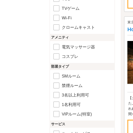
TVゲーム
Wi-Fi
東
クロームキャスト
H
アメニティ
電気マッサージ器
コスプレ
部屋タイプ
SMルーム
禁煙ルーム
3名以上利用可
【
た
1名利用可
れ
VIPルーム(特室)
間
サービス