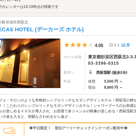
屋さんが軒を連ねる昔ながらの商店街。メインストリートを奥まで進むとT字路に突
好きにはたまらないスポットです。デートの最後にはラブホテルで大好きな人との
約カレンダーは18:10時点の情報です
ルは主に中央沿線上に点在しています。駅から近い距離にあるのでアクセスしやすい
ょう。
京都 杉並区西荻北
ECAS HOTEL (デーカーズ ホテル)
5つ星のうち4
4.05
口コミ
10 件
東京都杉並区西荻北3-3-
ホテル情報
03-3396-0315
最寄り
西荻窪駅 (徒歩2分)
料金
休憩
5,500 円 ～
宿泊
8,800 円 ～
フェ・サロンのような本格的シンプルリッチなモダンデザインホテル！西荻窪の静
！！こだわりのシンプルリッチなモダンデザインホテル！シャワーブースのお部屋
ルが楽しめるＶＯＤが導入され、お部屋で多ジャンルの映像が楽しめる！西荻窪駅
い小道を入ると、喧騒なざわめきから遠ざ...
◆平日限定！ 宿泊アーリーチェックインクーポン配布中◆