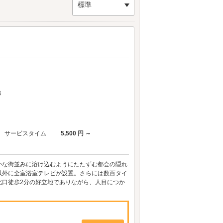
き当り、その通りにはライブハウスや楽器店が。
標準
距離をさらに縮めたいですよね。このエリアのラブ
ですね♪さっそくホテルの情報をチェックしてみ
3
サービスタイム
5,500 円 ～
かな街並みに溶け込むようにたたずむ都会の隠れ
以外に全室浴室テレビが設置。さらには数百タイ
北口徒歩2分の好立地でありながら、人目につか