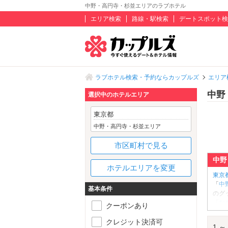
中野・高円寺・杉並エリアのラブホテル
エリア検索
路線・駅検索
デートスポット検
ラブホテル検索・予約ならカップルズ
エリア
中野
選択中のホテルエリア
東京都
中野・高円寺・杉並エリア
市区町村で見る
中野
ホテルエリアを変更
東京
「
中
基本条件
のグ
「
な
クーポンあり
トロ
した
クレジット決済可
1 ～