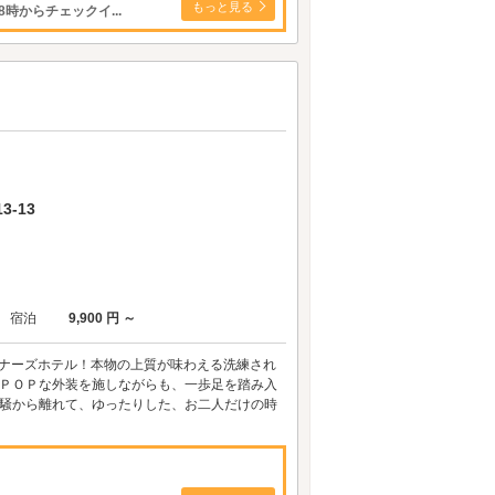
もっと見る
からチェックイ...
-13
宿泊
9,900 円 ～
イナーズホテル！本物の上質が味わえる洗練され
。ＰＯＰな外装を施しながらも、一歩足を踏み入
会の喧騒から離れて、ゆったりした、お二人だけの時