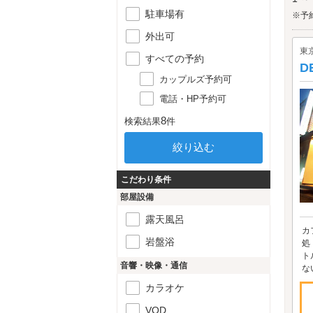
総菜
駐車場有
音楽
※予
ホテ
外出可
まし
東
すべての予約
D
カップルズ予約可
電話・HP予約可
8
検索結果
件
こだわり条件
部屋設備
露天風呂
カ
岩盤浴
処
ト
音響・映像・通信
な
カラオケ
VOD