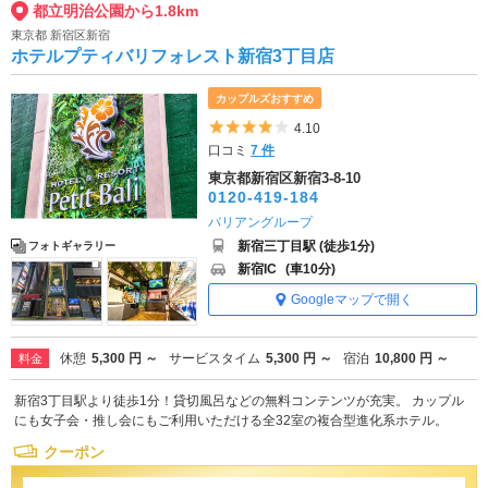
都立明治公園から1.8km
東京都 新宿区新宿
ホテルプティバリフォレスト新宿3丁目店
カップルズおすすめ
5つ星のうち4
4.10
口コミ
7 件
東京都新宿区新宿3-8-10
0120-419-184
バリアングループ
新宿三丁目駅 (徒歩1分)
フォトギャラリー
新宿IC
(車10分)
Googleマップで開く
休憩
5,300 円 ～
サービスタイム
5,300 円 ～
宿泊
10,800 円 ～
料金
新宿3丁目駅より徒歩1分！貸切風呂などの無料コンテンツが充実。 カップル
にも女子会・推し会にもご利用いただける全32室の複合型進化系ホテル。
クーポン