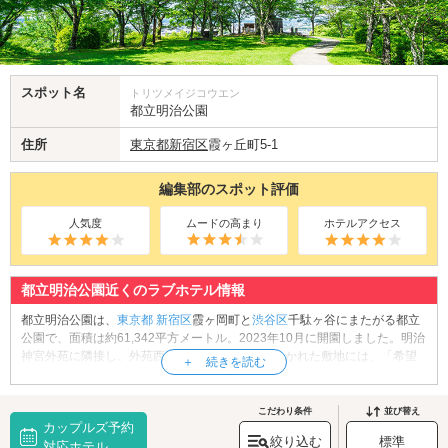
スポット名
トリツメイジコウエン
都立明治公園
住所
東京都
新宿区
霞ヶ丘町5-1
編集部のスポット評価
人気度
ムードの高まり
ホテルアクセス
都立明治公園近くのラブホテル情報
都立明治公園は、
東京都
新宿区
霞ヶ岡町と
渋谷区
千駄ヶ谷にまたがる都立
公園で、面積は約61,342平方メートル。2023年10月に開園しました。明治
神宮外苑に隣接し、外苑西通りを挟んで東西に分かれた敷地には、「希望
の広場」「インクルーシブ広場」「ステップガーデン」など、散策やピク
ニックに適したエリアが整備されています。フリーマーケットなどのイベ
ントも開催されており、新国立競技場の隣に広がる緑豊かなスポットとし
こだわり条件
並び替え
カップルズ予約
て注目されています。
絞り込む
標準
都立明治公園へは、
対応ホテル
四谷・新宿御苑エリアのラブホテル
からもアクセスが