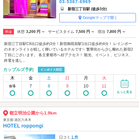
03-5367-6969
新宿三丁目駅 (徒歩3分)
Googleマップで開く
休憩
3,200 円 ～
サービスタイム
7,500 円 ～
宿泊
7,800 円 ～
料金
新宿三丁目駅C8出口徒歩約3分！新宿御苑前駅1出口徒歩約4分！ レインボー
のネオンライトが眩しく輝いているホテルです✨ 繁華街から少し離れた新宿2
丁目にございます。 各主要都市へ好アクセス！ 観光、イベント、ビジネス、
終電を逃し...
カップルズ予約
インボイス対応
木
金
土
日
月
火
6
7
8
9
10
11
8/
もっと見る
都立明治公園から1.9km
東京都 港区六本木
HOTEL roppongi
口コミ
1 件