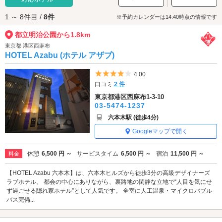
便利です。
1 ～ 8件目 /
8件
※予約カレンダーは14:40時点の情報です
都立明治公園から1.8km
東京都 港区西麻布
HOTEL Azabu (ホテル アザブ)
5つ星のうち4
4.00
口コミ
2 件
東京都港区西麻布1-3-10
03-5474-1237
六本木駅 (徒歩4分)
Googleマップで開く
休憩
6,500 円 ～
サービスタイム
6,500 円 ～
宿泊
11,500 円 ～
料金
【HOTEL Azabu 六本木】は、六本木ヒルズから徒歩3分の高級デザイナーズ
ラブホテル。 都会の中心にありながら、裏路地の閑静な立地で“人目を気にせ
ず過ごせる隠れ家ホテル”として人気です。 全室に人工温泉・マイクロバブル
バス完備...