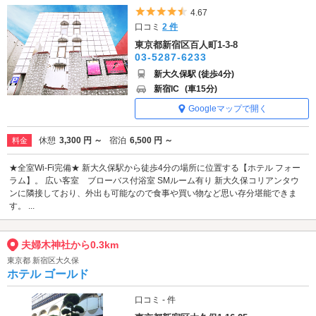
5つ星のうち4.5
4.67
口コミ
2 件
東京都新宿区百人町1-3-8
03-5287-6233
新大久保駅 (徒歩4分)
新宿IC
(車15分)
Googleマップで開く
休憩
3,300 円 ～
宿泊
6,500 円 ～
料金
★全室Wi-Fi完備★ 新大久保駅から徒歩4分の場所に位置する【ホテル フォー
ラム】。 広い客室 ブローバス付浴室 SMルーム有り 新大久保コリアンタウ
ンに隣接しており、外出も可能なので食事や買い物など思い存分堪能できま
す。 ...
夫婦木神社から0.3km
東京都 新宿区大久保
ホテル ゴールド
口コミ - 件