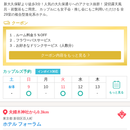
新大久保駅より徒歩3分！人気の大久保通りへのアクセス抜群！ 貸切露天風
呂・岩盤浴もご用意。 カップルにも女子会・推し会にもご利用いただける 全
29室の複合型進化系ホテル。
クーポン
１．ルーム料金５％OFF
２．フラワーバスサービス
３．お好きなドリンクサービス（人数分）
クーポン内容をもっと見る
カップルズ予約
インボイス対応
土
日
月
火
水
木
8
9
10
11
12
13
8/
-
-
-
もっと見る
夫婦木神社から0.3km
東京都 新宿区百人町
ホテル フォーラム