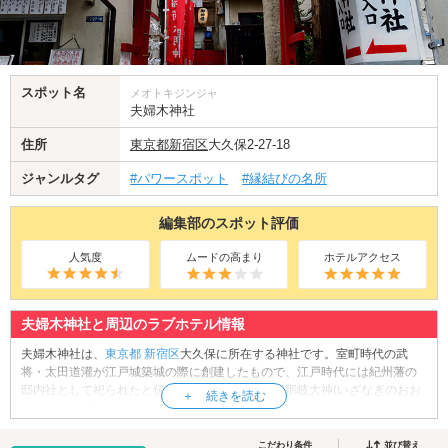
スポット名
メオトキジンジャ
夫婦木神社
住所
東京都
新宿区
大久保2-27-18
ジャンルタグ
#パワースポット
#縁結びの名所
編集部のスポット評価
人気度
ムードの高まり
ホテルアクセス
夫婦木神社と周辺のラブホテル情報
夫婦木神社は、
東京都
新宿区
大久保に所在する神社です。室町時代の武
将・太田道灌が江戸城築城の際に創建したもので、江戸時代には紀州藩の
邸内社として祀られたと伝えられています。伊邪那岐大神(いざなぎのおお
かみ)、伊邪那美大神(いざなみのおおかみ)を御祭神とし、縁結びや子授
け、和合、子孫繁栄、延命長寿などのご利益の高い神社と称えられていま
す。特に縁結びや子授け祈願に訪れる方が多い神社です。朱色の鳥居をく
こだわり条件
並び替え