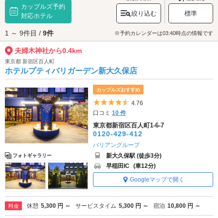
カップルズ予約
ぐり、神社に手を合わせたら、境内を散策してみましょう。こちらには金
絞り込む
標準
運のご利益のある御神木・クロガネモチの木などもお祀りされています。
対応ホテル
都心のパワースポットでふたりの末永い幸せを祈願しましょう。
1 ～ 9件目 /
9件
夫婦木神社へは、
大久保・新大久保エリアのラブホテル
からもアクセスが
※予約カレンダーは03:40時点の情報です
便利です。
夫婦木神社から0.4km
東京都 新宿区百人町
ホテルプティバリガーデン新大久保店
カップルズおすすめ
5つ星のうち4.5
4.76
口コミ
10 件
東京都新宿区百人町1-6-7
0120-429-412
バリアングループ
新大久保駅 (徒歩3分)
フォトギャラリー
早稲田IC
(車12分)
Googleマップで開く
休憩
5,300 円 ～
サービスタイム
5,300 円 ～
宿泊
10,800 円 ～
料金