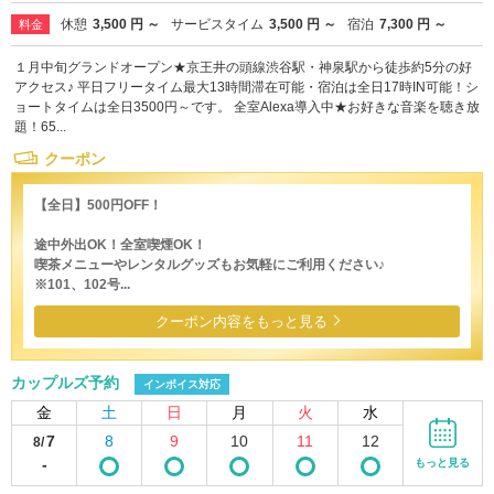
休憩
3,500 円 ～
サービスタイム
3,500 円 ～
宿泊
7,300 円 ～
料金
１月中旬グランドオープン★京王井の頭線渋谷駅・神泉駅から徒歩約5分の好
アクセス♪ 平日フリータイム最大13時間滞在可能・宿泊は全日17時IN可能！シ
ョートタイムは全日3500円～です。 全室Alexa導入中★お好きな音楽を聴き放
題！65...
クーポン
【全日】500円OFF！
途中外出OK！全室喫煙OK！
喫茶メニューやレンタルグッズもお気軽にご利用ください♪
※101、102号...
クーポン内容をもっと見る
カップルズ予約
インボイス対応
金
土
日
月
火
水
7
8
9
10
11
12
8/
-
もっと見る