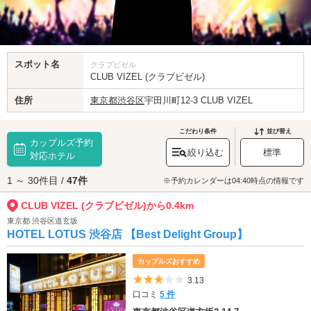
スポット名
クラブビゼル
CLUB VIZEL (クラブビゼル)
住所
東京都
渋谷区
宇田川町12-3 CLUB VIZEL
こだわり条件
並び替え
カップルズ予約
絞り込む
標準
対応ホテル
1 ～ 30件目 /
47件
※予約カレンダーは04:40時点の情報です
CLUB VIZEL (クラブビゼル)から0.4km
東京都 渋谷区道玄坂
HOTEL LOTUS 渋谷店 【Best Delight Group】
カップルズおすすめ
5つ星のうち3
3.13
口コミ
5 件