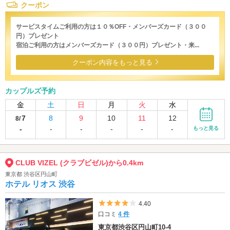
クーポン
サービスタイムご利用の方は１０％OFF・メンバーズカード（３００
円）プレゼント
宿泊ご利用の方はメンバーズカード（３００円）プレゼント・来...
クーポン内容をもっと見る
カップルズ予約
金
土
日
月
火
水
7
8
9
10
11
12
8/
-
-
-
-
-
-
もっと見る
CLUB VIZEL (クラブビゼル)から0.4km
東京都 渋谷区円山町
ホテル リオス 渋谷
5つ星のうち4
4.40
口コミ
4 件
東京都渋谷区円山町10-4