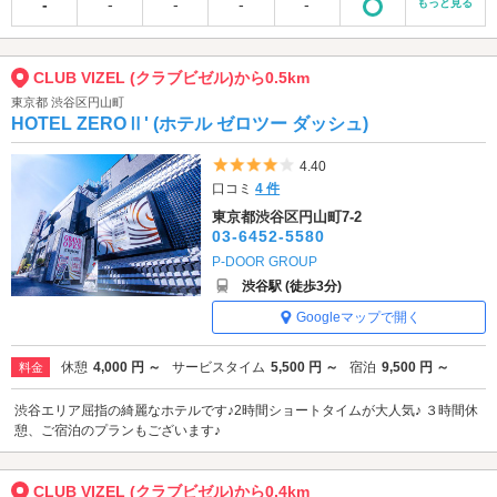
-
-
-
-
-
もっと見る
CLUB VIZEL (クラブビゼル)から0.5km
東京都 渋谷区円山町
HOTEL ZEROⅡ' (ホテル ゼロツー ダッシュ)
5つ星のうち4
4.40
口コミ
4 件
東京都渋谷区円山町7-2
03-6452-5580
P-DOOR GROUP
渋谷駅 (徒歩3分)
Googleマップで開く
休憩
4,000 円 ～
サービスタイム
5,500 円 ～
宿泊
9,500 円 ～
料金
渋谷エリア屈指の綺麗なホテルです♪2時間ショートタイムが大人気♪ ３時間休
憩、ご宿泊のプランもございます♪
CLUB VIZEL (クラブビゼル)から0.4km