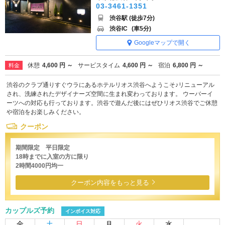
03-3461-1351
渋谷駅 (徒歩7分)
渋谷IC
(車5分)
Googleマップで開く
休憩
4,600 円 ～
サービスタイム
4,600 円 ～
宿泊
6,800 円 ～
料金
渋谷のクラブ通りすぐウラにあるホテルリオス渋谷へようこそ♪リニューアル
され、洗練されたデザイナーズ空間に生まれ変わっております。 ウーバーイ
ーツへの対応も行っております。渋谷で遊んだ後にはぜひリオス渋谷でご休憩
や宿泊をお楽しみください。
クーポン
期間限定 平日限定
18時までに入室の方に限り
2時間4000円均一
クーポン内容をもっと見る
カップルズ予約
インボイス対応
金
土
日
月
火
水