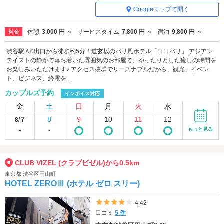
Googleマップで開く
休憩
3,000 円 ～
サービスタイム
7,800 円 ～
宿泊
9,800 円 ～
料金
渋谷駅Ａ0出口から徒歩約5分！道玄坂のバリ風ホテル「ココバリ」 アジアン
テイストの静かで落ち着いた雰囲気のお部屋で、ゆったりとした癒しの時間を
お楽しみいただけます♪ アクセス抜群でリーズナブルだから、観光、イベン
ト、ビジネス、終電を...
カップルズ予約
インボイス対応
金
土
日
月
火
水
7
8
9
10
11
12
8/
-
-
もっと見る
CLUB VIZEL (クラブビゼル)から0.5km
東京都 渋谷区円山町
HOTEL ZEROⅢ (ホテル ゼロ スリー)
5つ星のうち4
4.42
口コミ
5 件