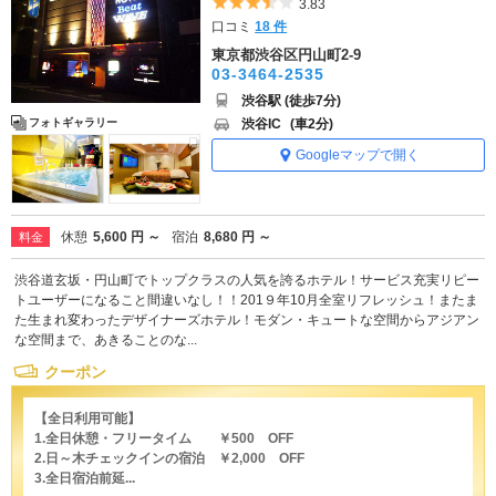
5つ星のうち3.5
3.83
口コミ
18 件
東京都渋谷区円山町2-9
03-3464-2535
渋谷駅 (徒歩7分)
渋谷IC
(車2分)
フォトギャラリー
Googleマップで開く
休憩
5,600 円 ～
宿泊
8,680 円 ～
料金
渋谷道玄坂・円山町でトップクラスの人気を誇るホテル！サービス充実リピー
トユーザーになること間違いなし！！201９年10月全室リフレッシュ！またま
た生まれ変わったデザイナーズホテル！モダン・キュートな空間からアジアン
な空間まで、あきることのな...
クーポン
【全日利用可能】
1.全日休憩・フリータイム ￥500 OFF
2.日～木チェックインの宿泊 ￥2,000 OFF
3.全日宿泊前延...