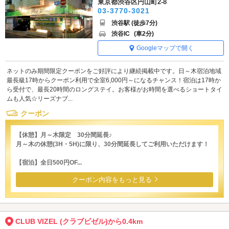
東京都渋谷区円山町2-8
03-3770-3021
渋谷駅 (徒歩7分)
渋谷IC
(車2分)
Googleマップで開く
ネットのみ期間限定クーポンをご好評により継続掲載中です。日～木宿泊地域
最長級17時からクーポン利用で全室6,000円～になるチャンス！宿泊は17時か
ら受付で、最長20時間のロングステイ。お客様がお時間を選べるショートタイ
ムも人気☆リーズナブ...
クーポン
【休憩】月～木限定 30分間延長♪
月～木の休憩(3H・5H)に限り、30分間延長してご利用いただけます！
【宿泊】全日500円OF...
クーポン内容をもっと見る
CLUB VIZEL (クラブビゼル)から0.4km