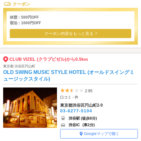
クーポン
休憩：500円OFF
宿泊：1000円OFF
クーポン内容をもっと見る
CLUB VIZEL (クラブビゼル)から0.5km
東京都 渋谷区円山町
OLD SWING MUSIC STYLE HOTEL (オールドスイングミ
ュージックスタイル)
5つ星のうち2.5
2.95
口コミ - 件
東京都渋谷区円山町2-9
03-6277-5104
渋谷駅 (徒歩8分)
渋谷IC
(車2分)
Googleマップで開く