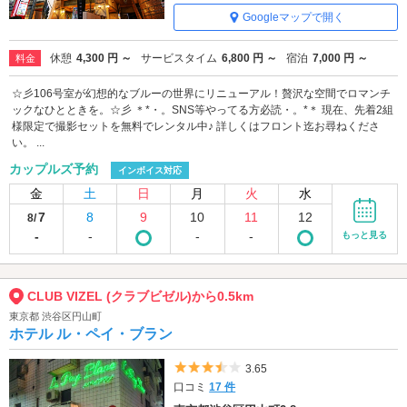
Googleマップで開く
休憩
4,300 円 ～
サービスタイム
6,800 円 ～
宿泊
7,000 円 ～
料金
☆彡106号室が幻想的なブルーの世界にリニューアル！贅沢な空間でロマンチ
ックなひとときを。☆彡 ＊*・。SNS等やってる方必読・。*＊ 現在、先着2組
様限定で撮影セットを無料でレンタル中♪ 詳しくはフロント迄お尋ねくださ
い。 ...
カップルズ予約
インボイス対応
金
土
日
月
火
水
7
8
9
10
11
12
8/
-
-
-
-
もっと見る
CLUB VIZEL (クラブビゼル)から0.5km
東京都 渋谷区円山町
ホテル ル・ペイ・ブラン
5つ星のうち3.5
3.65
口コミ
17 件