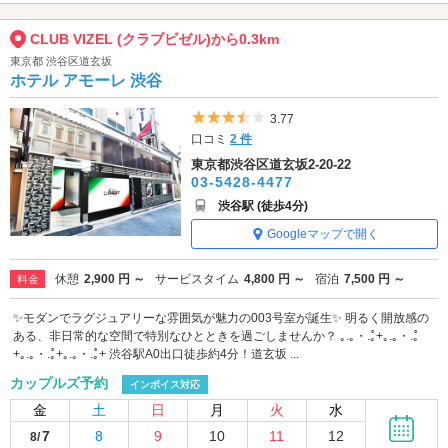
CLUB VIZEL (クラブビゼル)から0.3km
東京都 渋谷区道玄坂
ホテル アモーレ 渋谷
5つ星のうち3.5
3.77
口コミ
2 件
東京都渋谷区道玄坂2-20-22
03-5428-4477
渋谷駅 (徒歩4分)
Googleマップで開く
休憩
2,900 円 ～
サービスタイム
4,800 円 ～
宿泊
7,500 円 ～
料金
✨モダンでラグジュアリーな雰囲気が魅力の003号室が誕生✨ 明るく開放感の
ある、非日常的な空間で特別なひとときを過ごしませんか？ ｡.｡・.｡゚+｡.｡・.｡゚
+｡.｡・.｡゚+｡.｡・.｡゚+ 渋谷駅A0出口徒歩約4分！道玄坂 ...
カップルズ予約
インボイス対応
金
土
日
月
火
水
7
8
9
10
11
12
8/