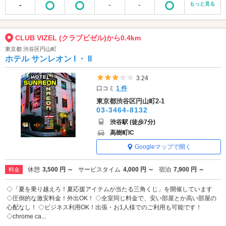
-
-
-
もっと見る
CLUB VIZEL (クラブビゼル)から0.4km
東京都 渋谷区円山町
ホテル サンレオン I ・ II
5つ星のうち3
3.24
口コミ
1 件
東京都渋谷区円山町2-1
03-3464-8132
渋谷駅 (徒歩7分)
高樹町IC
Googleマップで開く
休憩
3,500 円 ～
サービスタイム
4,000 円 ～
宿泊
7,900 円 ～
料金
◇「夏を乗り越えろ！夏応援アイテムが当たる三角くじ」を開催しています
◇圧倒的な激安料金！外出OK！ ◇全室同じ料金で、安い部屋とか高い部屋の
心配なし！ ◇ビジネス利用OK！出張・お1人様でのご利用も可能です！
◇chrome ca...