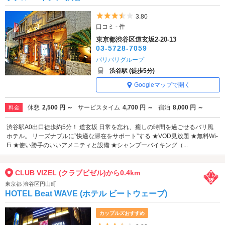
5つ星のうち3.5
3.80
口コミ - 件
東京都渋谷区道玄坂2-20-13
03-5728-7059
バリバリグループ
渋谷駅 (徒歩5分)
Googleマップで開く
休憩
2,500 円 ～
サービスタイム
4,700 円 ～
宿泊
8,000 円 ～
料金
渋谷駅A0出口徒歩約5分！ 道玄坂 日常を忘れ、癒しの時間を過ごせるバリ風
ホテル。 リーズナブルに”快適な滞在をサポート”する ★VOD見放題 ★無料Wi-
Fi ★使い勝手のいいアメニティと設備 ★シャンプーバイキング（...
CLUB VIZEL (クラブビゼル)から0.4km
東京都 渋谷区円山町
HOTEL Beat WAVE (ホテル ビートウェーブ)
カップルズおすすめ