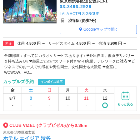
東京都渋谷区道玄坂2-13-1
03-3496-2929
LALA HOTELS GROUP
渋谷駅 (徒歩7分)
Googleマップで開く
休憩
4,800 円 ～
サービスタイム
4,800 円 ～
宿泊
8,900 円 ～
料金
全39部屋：すべてにカラオケサービスあります♪ ❤外出自由。飲食デリバリー
＆持ち込みOK ❤部屋ごとのパスワード付きWi-Fi完備。テレワークに対応 ❤ビ
ジネスでのお一人での滞在や男性同士、女性同士も大歓迎 ❤全室に
WOWOW、VO...
カップルズ予約
インボイス対応
金
土
日
月
火
水
7
8
9
10
11
12
8/
-
-
-
-
-
もっと見る
CLUB VIZEL (クラブビゼル)から0.3km
東京都 渋谷区道玄坂
ホテル エイジア 渋谷