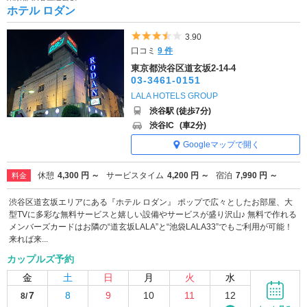
ホテル ロダン
5つ星のうち3.5
3.90
口コミ
9 件
東京都渋谷区道玄坂2-14-4
03-3461-0151
LALA HOTELS GROUP
渋谷駅 (徒歩7分)
渋谷IC
(車2分)
Googleマップで開く
休憩
4,300 円 ～
サービスタイム
4,200 円 ～
宿泊
7,990 円 ～
料金
渋谷区道玄坂エリアにある『ホテル ロダン』 ポップで広々としたお部屋、大
型TVに多彩な無料サービスと嬉しい設備やサービスが盛り沢山♪ 無料で作れる
メンバーズカードはお隣の“道玄坂LALA”と“池袋LALA33”でもご利用が可能！
来れば来...
カップルズ予約
金
土
日
月
火
水
7
8
9
10
11
12
8/