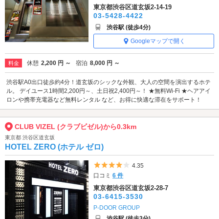
東京都渋谷区道玄坂2-14-19
03-5428-4422
渋谷駅 (徒歩4分)
Googleマップで開く
休憩
2,200 円 ～
宿泊
8,000 円 ～
料金
渋谷駅A0出口徒歩約4分！道玄坂のシックな外観、大人の空間を演出するホテ
ル。 デイユース1時間2,200円～、土日祝2,400円～！ ★無料Wi-Fi ★ヘアアイ
ロンや携帯充電器など無料レンタル など、お得に快適な滞在をサポート！
CLUB VIZEL (クラブビゼル)から0.3km
東京都 渋谷区道玄坂
HOTEL ZERO (ホテル ゼロ)
5つ星のうち4
4.35
口コミ
6 件
東京都渋谷区道玄坂2-28-7
03-6415-3530
P-DOOR GROUP
渋谷駅 (徒歩3分)