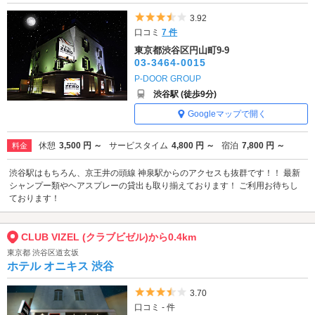
5つ星のうち3.5
3.92
口コミ
7 件
東京都渋谷区円山町9-9
03-3464-0015
P-DOOR GROUP
渋谷駅 (徒歩9分)
Googleマップで開く
休憩
3,500 円 ～
サービスタイム
4,800 円 ～
宿泊
7,800 円 ～
料金
渋谷駅はもちろん、京王井の頭線 神泉駅からのアクセスも抜群です！！ 最新
シャンプー類やヘアスプレーの貸出も取り揃えております！ ご利用お待ちし
ております！
CLUB VIZEL (クラブビゼル)から0.4km
東京都 渋谷区道玄坂
ホテル オニキス 渋谷
5つ星のうち3.5
3.70
口コミ - 件