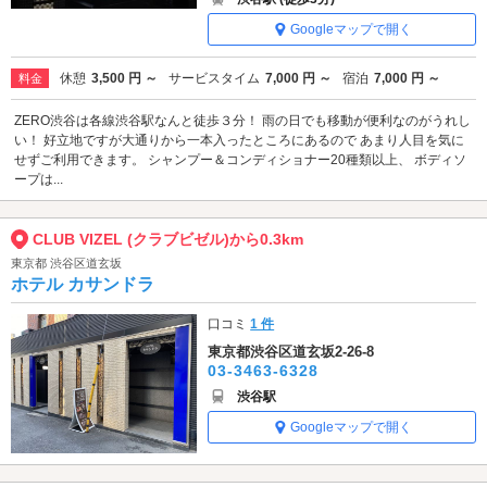
Googleマップで開く
休憩
3,500 円 ～
サービスタイム
7,000 円 ～
宿泊
7,000 円 ～
料金
ZERO渋谷は各線渋谷駅なんと徒歩３分！ 雨の日でも移動が便利なのがうれし
い！ 好立地ですが大通りから一本入ったところにあるので あまり人目を気に
せずご利用できます。 シャンプー＆コンディショナー20種類以上、 ボディソ
ープは...
CLUB VIZEL (クラブビゼル)から0.3km
東京都 渋谷区道玄坂
ホテル カサンドラ
口コミ
1 件
東京都渋谷区道玄坂2-26-8
03-3463-6328
渋谷駅
Googleマップで開く