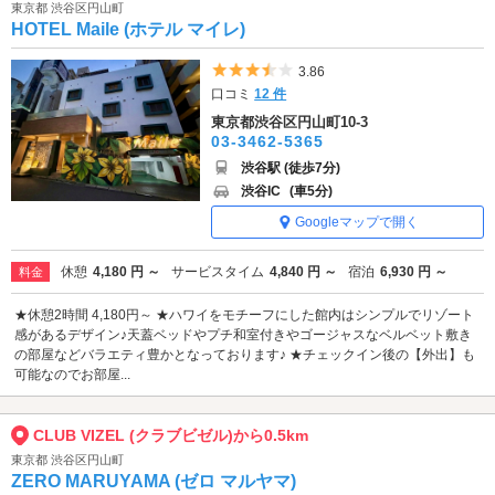
東京都 渋谷区円山町
HOTEL Maile (ホテル マイレ)
5つ星のうち3.5
3.86
口コミ
12 件
東京都渋谷区円山町10-3
03-3462-5365
渋谷駅 (徒歩7分)
渋谷IC
(車5分)
Googleマップで開く
休憩
4,180 円 ～
サービスタイム
4,840 円 ～
宿泊
6,930 円 ～
料金
★休憩2時間 4,180円～ ★ハワイをモチーフにした館内はシンプルでリゾート
感があるデザイン♪天蓋ベッドやプチ和室付きやゴージャスなベルベット敷き
の部屋などバラエティ豊かとなっております♪ ★チェックイン後の【外出】も
可能なのでお部屋...
CLUB VIZEL (クラブビゼル)から0.5km
東京都 渋谷区円山町
ZERO MARUYAMA (ゼロ マルヤマ)