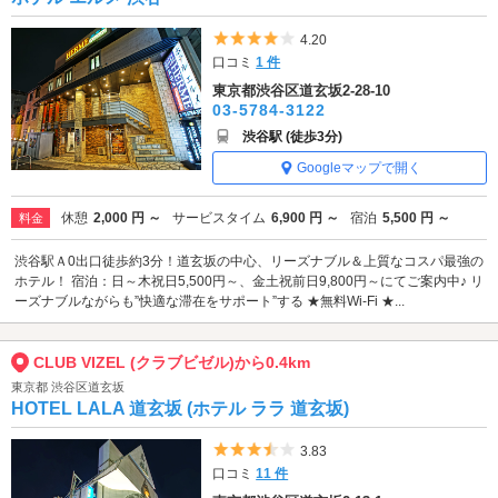
5つ星のうち4
4.20
口コミ
1 件
東京都渋谷区道玄坂2-28-10
03-5784-3122
渋谷駅 (徒歩3分)
Googleマップで開く
休憩
2,000 円 ～
サービスタイム
6,900 円 ～
宿泊
5,500 円 ～
料金
渋谷駅Ａ0出口徒歩約3分！道玄坂の中心、リーズナブル＆上質なコスパ最強の
ホテル！ 宿泊：日～木祝日5,500円～、金土祝前日9,800円～にてご案内中♪ リ
ーズナブルながらも”快適な滞在をサポート”する ★無料Wi-Fi ★...
CLUB VIZEL (クラブビゼル)から0.4km
東京都 渋谷区道玄坂
HOTEL LALA 道玄坂 (ホテル ララ 道玄坂)
5つ星のうち3.5
3.83
口コミ
11 件