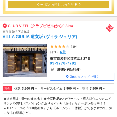
クーポン内容をもっと見る
CLUB VIZEL (クラブビゼル)から0.3km
東京都 渋谷区道玄坂
VILLA GIULIA 道玄坂 (ヴィラ ジュリア)
5つ星のうち4
4.04
口コミ
6 件
東京都渋谷区道玄坂2-27-8
03-3770-7781
渋谷駅 (徒歩5分)
Googleマップで開く
休憩
3,900 円 ～
サービスタイム
3,900 円 ～
宿泊
7,900 円 ～
料金
★道玄坂より5分の好立地！ ★全室ReFaシャワーヘッド導入◎ウエルカムド
リンクや無料バスバイキングあります♪ ★『お得』なクーポン発行中！！
★TOPページの『360度画像』より【ルームツアー体験】ができますので、気
になるお部屋など...