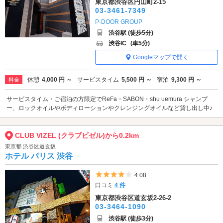
東京都渋谷区円山町2-15
03-3461-7349
P-DOOR GROUP
渋谷駅 (徒歩5分)
渋谷IC
(車5分)
Googleマップで開く
休憩
4,000 円 ～
サービスタイム
5,500 円 ～
宿泊
9,300 円 ～
料金
サービスタイム・ご宿泊の方限定でReFa・SABON・shu uemura シャンプ
ー、ロックオイルやボディローションやクレンジングオイルなど貸し出し中♪
CLUB VIZEL (クラブビゼル)から0.2km
東京都 渋谷区道玄坂
ホテル パリス 渋谷
5つ星のうち4
4.08
口コミ
4 件
東京都渋谷区道玄坂2-26-2
03-3464-1090
渋谷駅 (徒歩3分)