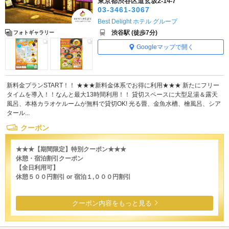
東京都渋谷区道玄坂2-14-7
03-3461-3067
Best Delight ホテル グループ
渋谷駅 (徒歩7分)
フォトギャラリー
Googleマップで開く
新料金プランSTART！！ ★★★新料金体系でお得に利用★★★ 新たにフリー
タイムを導入！！なんと最大13時間利用！！ 貸切スペースに大型足湯＆露天
風呂、本格カラオケルームが無料で貸切OK! 光る畳、金魚水槽、檜風呂、シア
タール...
クーポン
★★★【期間限定】特別クーポン★★★
休憩・宿泊割引クーポン
【全日利用可】
休憩５００円割引 or 宿泊１,０００円割引
クーポン内容をもっと見る