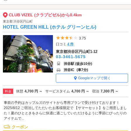
CLUB VIZEL (クラブビゼル)から0.4km
東京都 渋谷区円山町
HOTEL GREEN HILL (ホテル グリーンヒル)
5つ星のうち3.5
3.75
口コミ
4 件
東京都渋谷区円山町1-12
03-3461-5675
渋谷駅 (徒歩10分)
渋谷IC
(車7分)
Googleマップで開く
休憩
4,700 円 ～
サービスタイム
4,700 円 ～
宿泊
7,300 円 ～
料金
事前の予約はカップルズのサイトから専用プランで受け付けております！
2025/8/12 ご宿泊してただいたお客様限定で 【サマーセット】をご用意しまし
た！夏のひとときをさらに快適に過ごしていただけるように季節にぴったりの
アイテムで...
クーポン