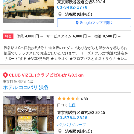
東京都渋谷区道玄坂2-20-14
03-3462-1776
渋谷駅 (徒歩6分)
Googleマップで開く
休憩
4,000 円 ～
サービスタイム
6,000 円 ～
宿泊
8,500 円 ～
料金
渋谷駅Ａ0出口徒歩約6分！ 道玄坂のモダンでありながらも温かみを感じるお
部屋でリラックスしてお過ごしいただけます。 リーズナブルに”快適な滞在を
サポート”する ★VOD見放題 ★カラオケ ★ブロアバスとミストサウナ ★レ...
CLUB VIZEL (クラブビゼル)から0.3km
東京都 渋谷区道玄坂
ホテル ココバリ 渋谷
5つ星のうち4.5
4.80
口コミ
1 件
東京都渋谷区道玄坂2-20-15
03-5784-2828
バリバリグループ
渋谷駅 (徒歩5分)