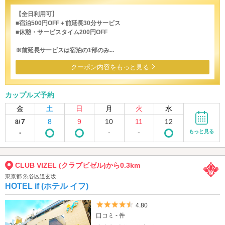
【全日利用可】
■宿泊500円OFF＋前延長30分サービス
■休憩・サービスタイム200円OFF
※前延長サービスは宿泊の1部のみ...
クーポン内容をもっと見る
カップルズ予約
金
土
日
月
火
水
7
8
9
10
11
12
8/
-
-
-
もっと見る
CLUB VIZEL (クラブビゼル)から0.3km
東京都 渋谷区道玄坂
HOTEL if (ホテル イフ)
5つ星のうち4.5
4.80
口コミ - 件