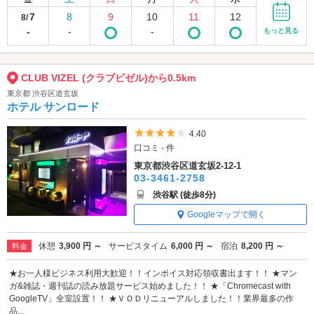
7
8
9
10
11
12
8/
-
-
-
もっと見る
CLUB VIZEL (クラブビゼル)から0.5km
東京都 渋谷区道玄坂
ホテル サンロード
5つ星のうち4
4.40
口コミ - 件
東京都渋谷区道玄坂2-12-1
03-3461-2758
渋谷駅 (徒歩8分)
Googleマップで開く
休憩
3,900 円 ～
サービスタイム
6,000 円 ～
宿泊
8,200 円 ～
料金
★お一人様ビジネス利用大歓迎！！インボイス対応領収書出ます！！ ★マン
ガ&雑誌・週刊誌の読み放題サービス始めました！！ ★「Chromecast with
GoogleTV」全室設置！！ ★ＶＯＤリニューアルしました！！業界最多の作
品...