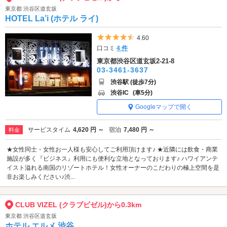
東京都 渋谷区道玄坂
HOTEL La’i (ホテル ライ)
5つ星のうち4.5
4.60
口コミ
4 件
東京都渋谷区道玄坂2-21-8
03-3461-3637
渋谷駅 (徒歩7分)
渋谷IC
(車5分)
Googleマップで開く
サービスタイム
4,620 円 ～
宿泊
7,480 円 ～
料金
★女性同士・女性お一人様も安心してご利用頂けます♪ ★近隣には飲食・商業
施設が多く『ビジネス』利用にも便利な立地となっております♪ ハワイアンテ
イスト溢れる南国のリゾートホテル！女性オーナーのこだわりの極上空間を是
非お楽しみください♪渋...
CLUB VIZEL (クラブビゼル)から0.3km
東京都 渋谷区道玄坂
ホテル エルメ 渋谷