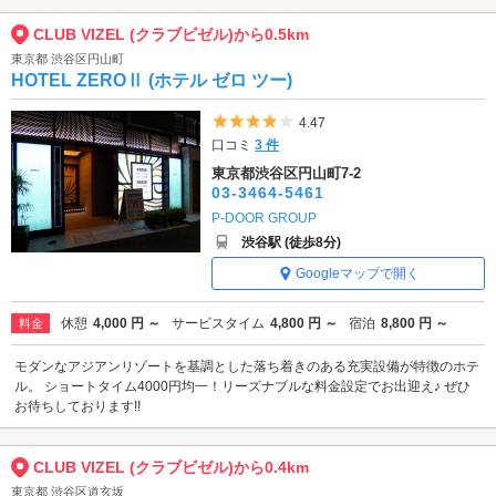
CLUB VIZEL (クラブビゼル)から0.5km
東京都 渋谷区円山町
HOTEL ZEROⅡ (ホテル ゼロ ツー)
5つ星のうち4
4.47
口コミ
3 件
東京都渋谷区円山町7-2
03-3464-5461
P-DOOR GROUP
渋谷駅 (徒歩8分)
Googleマップで開く
休憩
4,000 円 ～
サービスタイム
4,800 円 ～
宿泊
8,800 円 ～
料金
モダンなアジアンリゾートを基調とした落ち着きのある充実設備が特徴のホテ
ル。 ショートタイム4000円均一！リーズナブルな料金設定でお出迎え♪ ぜひ
お待ちしております!!
CLUB VIZEL (クラブビゼル)から0.4km
東京都 渋谷区道玄坂