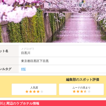
メグロガワ
ット名
目黒川
東京都
目黒区
下目黒
ンルタグ
#桜
編集部のスポット評価
人気度
ムードの高まり
川と周辺のラブホテル情報