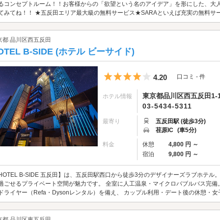
るコンセプトルーム！！お客様からの「欲望という名のアイデア」を形にした、大
てみてね！！ ★五反田エリア最大級の無料サービス★SARAといえば充実の無料サービス！
京都 品川区西五反田
OTEL B-SIDE (ホテル ビーサイド)
5つ星のうち4
4.20
口コミ - 件
東京都品川区西五反田1-1
ホテル情報
03-5434-5311
最寄り
五反田駅 (徒歩3分)
荏原IC
(車5分)
料金
休憩
4,800 円 ～
宿泊
9,800 円 ～
HOTEL B-SIDE 五反田】は、五反田駅西口から徒歩3分のデザイナーズラブホテ
過ごせるプライベート空間が魅力です。 全室に人工温泉・マイクロバブルバス完備。
ドライヤー（Refa・Dysonレンタル）を備え、 カップル利用・デート後の休憩・女
京都 品川区東五反田