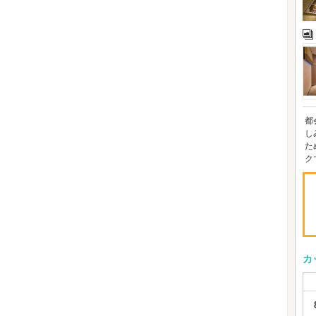
都
し
た
ク
カ