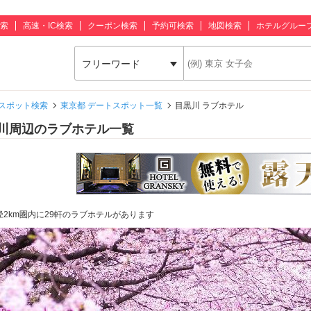
索
高速・IC検索
クーポン検索
予約可検索
地図検索
ホテルグルー
フリーワード
スポット検索
東京都 デートスポット一覧
目黒川 ラブホテル
川周辺のラブホテル一覧
径2km圏内に29軒のラブホテルがあります