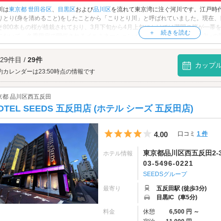
川は
東京都
世田谷区
、
目黒区
および
品川区
を流れて東京湾に注ぐ河川です。江戸時
りとり(身を清めること)をしたことから「こりとり川」と呼ばれていました。現在
そ800本もの桜が植栽されており、3月下旬から4月上旬にかけては満開の桜が一帯
において、冬季限定で開催されるイルミネーションイベントも人気。両岸約2.2㎞の区
ックなムードを演出します。目黒川の川沿いで、おしゃれな散策デートを満喫しま
川へは、
五反田エリアのラブホテル
からもアクセスが便利です。
 29件目 /
29件
カップ
約カレンダーは23:50時点の情報です
京都 品川区西五反田
OTEL SEEDS 五反田店 (ホテル シーズ 五反田店)
5つ星のうち4
4.00
口コミ
1 件
東京都品川区西五反田2-3
ホテル情報
03-5496-0221
SEEDSグループ
最寄り
五反田駅 (徒歩3分)
目黒IC
(車5分)
料金
休憩
6,500 円 ～