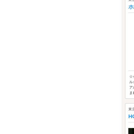
ホ
☆
ル
ア
ま
東
H