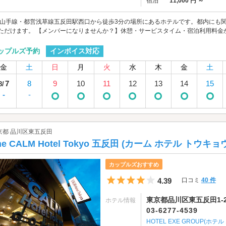
宿泊
11,000 円 ～
R山手線・都営浅草線五反田駅西口から徒歩3分の場所にあるホテルです。都内にも関
ただけます。 【メンバーになりませんか？】休憩・サービスタイム・宿泊利用料金から全
インボイス対応
ップルズ予約
金
土
日
月
火
水
木
金
土
7
8
9
10
11
12
13
14
15
8/
-
-
京都 品川区東五反田
he CALM Hotel Tokyo 五反田 (カーム ホテル トウキョ
カップルズおすすめ
5つ星のうち4
4.39
口コミ
40 件
東京都品川区東五反田1-2
ホテル情報
03-6277-4539
HOTEL EXE GROUP(ホテ