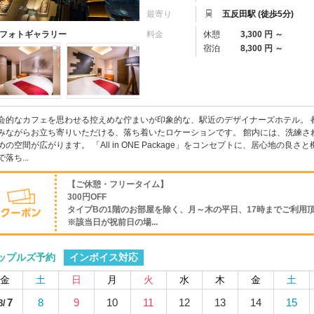
最寄り
五反田駅 (徒歩5分)
料金
休憩
3,300 円 ～
フォトギャラリー
宿泊
8,300 円 ～
会的なカフェを思わせる控えめな佇まいが印象的な、駅近のデザイナーズホテル。 
みながらお立ち寄りいただける、落ち着いたロケーションです。 館内には、洗練さ
めの空間が広がります。 「All in ONE Package」をコンセプトに、居心地の
で落ち...
【ご休憩・フリータイム】
300円OFF
タイプBの1階のお部屋を除く、月～木の平日、17時までご利用
※該当日が祝前日の場...
インボイス対応
ップルズ予約
金
土
日
月
火
水
木
金
土
7
8
9
10
11
12
13
14
15
8/