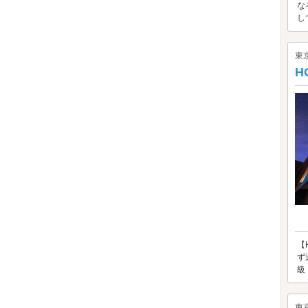
な
し
東
H
【
ず
級
東