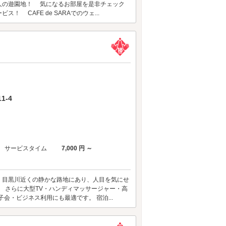
人の遊園地！ 気になるお部屋を是非チェック
 CAFE de SARAでのウェ...
1-4
サービスタイム
7,000 円 ～
ル。 目黒川近くの静かな路地にあり、人目を気にせ
 さらに大型TV・ハンディマッサージャー・高
子会・ビジネス利用にも最適です。 宿泊...