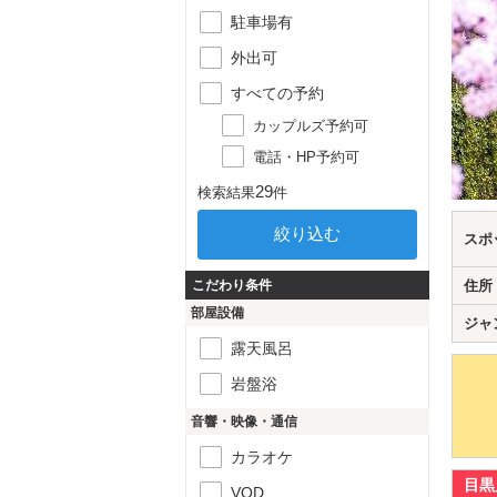
駐車場有
外出可
すべての予約
カップルズ予約可
電話・HP予約可
29
検索結果
件
スポ
こだわり条件
住所
部屋設備
ジャ
露天風呂
岩盤浴
音響・映像・通信
カラオケ
目黒
VOD