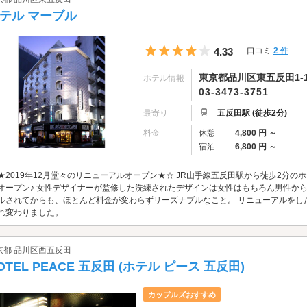
テル マーブル
5つ星のうち4
4.33
口コミ
2 件
東京都品川区東五反田1-1
ホテル情報
03-3473-3751
最寄り
五反田駅 (徒歩2分)
料金
休憩
4,800 円 ～
宿泊
6,800 円 ～
★2019年12月堂々のリニューアルオープン★☆ JR山手線五反田駅から徒歩2分のホ
オープン♪ 女性デザイナーが監修した洗練されたデザインは女性はもちろん男性か
ルされてからも、ほとんど料金が変わらずリーズナブルなこと。 リニューアルをし
れ変わりました。
京都 品川区西五反田
OTEL PEACE 五反田 (ホテル ピース 五反田)
カップルズおすすめ