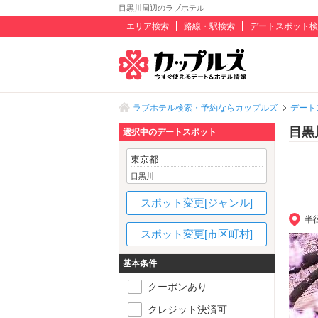
目黒川周辺のラブホテル
エリア検索
路線・駅検索
デートスポット検
ラブホテル検索・予約ならカップルズ
デート
目黒
選択中のデートスポット
東京都
目黒川
スポット変更[ジャンル]
半
スポット変更[市区町村]
基本条件
クーポンあり
クレジット決済可