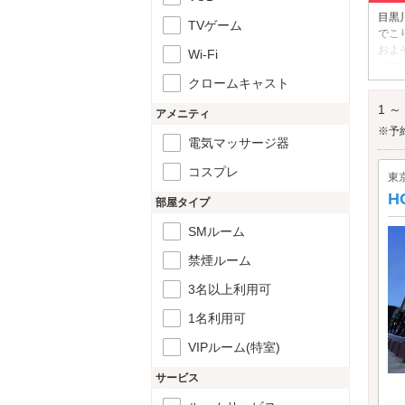
目黒
TVゲーム
でこ
およ
Wi-Fi
リア
クロームキャスト
ンチ
目黒
1 ～
アメニティ
※予
電気マッサージ器
コスプレ
東
H
部屋タイプ
SMルーム
禁煙ルーム
3名以上利用可
1名利用可
VIPルーム(特室)
サービス