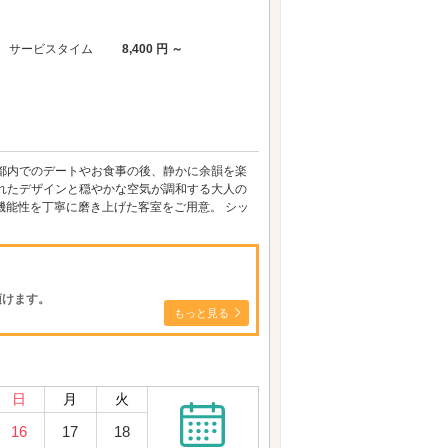
サービスタイム
8,400 円 ～
都内でのデートやお食事の後、静かに余韻を楽
れたデザインと穏やかな空気が調和する大人の
良さと機能性を丁寧に磨き上げた客室をご用意。 シッ
頂けます。
もっと見る
日
月
火
16
17
18