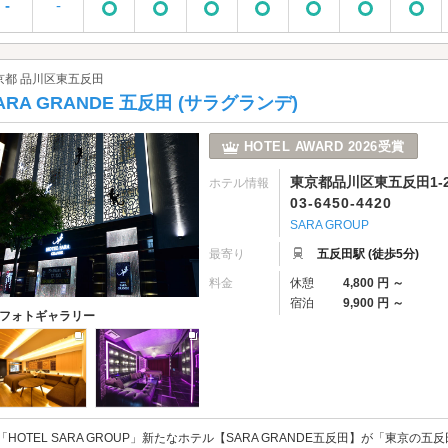
-
-
京都 品川区東五反田
ARA GRANDE 五反田 (サラグランデ)
HOTEL AWARD 2026受賞
東京都品川区東五反田1-2
ホテル情報
03-6450-4420
SARA GROUP
最寄り
五反田駅 (徒歩5分)
料金
休憩
4,800 円 ～
宿泊
9,900 円 ～
フォトギャラリー
「HOTEL SARA GROUP」新たなホテル【SARA GRANDE五反田】が「東京の五反