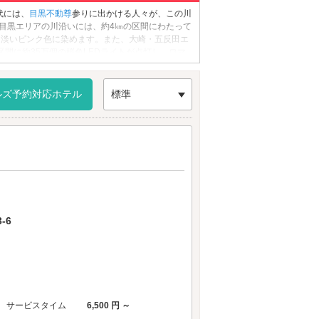
代には、
目黒不動尊
参りに出かける人々が、この川
、目黒エリアの川沿いには、約4㎞の区間にわたって
を淡いピンク色に染めます。また、大崎・五反田エ
間に約35万個の桜色LEDライトが点灯し、ロマ
しょう。
ルズ予約対応ホテル
標準
-6
サービスタイム
6,500 円 ～