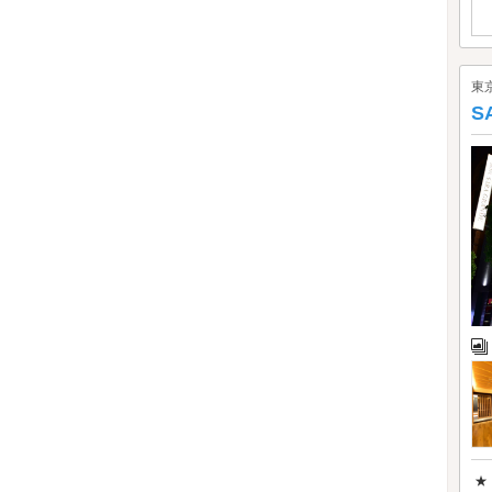
東
S
★