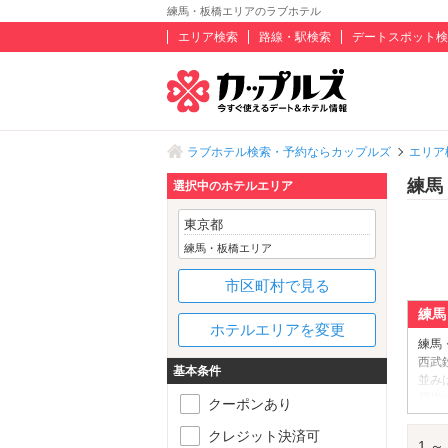
練馬・板橋エリアのラブホテル
エリア検索
路線・駅検索
デートスポット検
ラブホテル検索・予約ならカップルズ
エリア
練馬
選択中のホテルエリア
東京都
練馬・板橋エリア
市区町村で見る
練馬
ホテルエリアを変更
練馬
西武
基本条件
並み
屈指
クーポンあり
楽し
すめ
クレジット決済可
1 ～