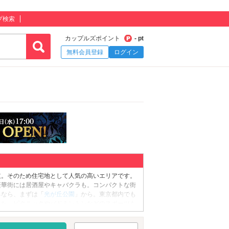
プ検索
カップルズポイント
- pt
無料会員登録
ログイン
立。そのため住宅地として人気の高いエリアです。
繁華街には居酒屋やキャバクラも。コンパクトな街
るなら、まずは「
光が丘公園
」から。東京都内でも
また、ピクニックやバドミントンなどのスポーツも
ドア派な2人には「
板橋区立教育科学館
」がおす
緒に星空を眺めればロマンチックなムードが高まる