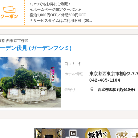
♪いつでもお得にご利用♪
≪ホームページ限定クーポン≫
宿泊1,000円OFF／休憩500円OFF
＊サービスタイムはご利用不可（20...
京都 西東京市柳沢
ーデン伏見 (ガーデンフシミ)
口コミ - 件
東京都西東京市柳沢2-7-
ホテル情報
042-465-1104
最寄り
西武柳沢駅 (徒歩10分)