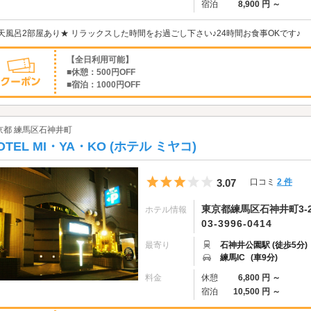
宿泊
8,900 円 ～
天風呂2部屋あり★ リラックスした時間をお過ごし下さい♪24時間お食事OKです♪
【全日利用可能】
■休憩：500円OFF
■宿泊：1000円OFF
京都 練馬区石神井町
OTEL MI・YA・KO (ホテル ミヤコ)
5つ星のうち3
3.07
口コミ
2 件
東京都練馬区石神井町3-28
ホテル情報
03-3996-0414
最寄り
石神井公園駅 (徒歩5分)
練馬IC
(車9分)
料金
休憩
6,800 円 ～
宿泊
10,500 円 ～