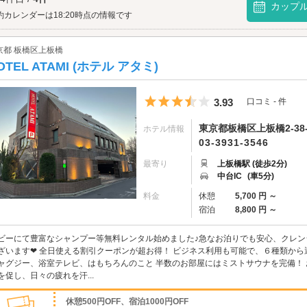
間違いなしです。そしてその後は、大好きな人と2人きりでイチャイチャタイムを過
カップ
石神井公園駅や上板橋駅の周辺に数軒あります。デートスポット付近のラブホテル
約カレンダーは18:20時点の情報です
京都 板橋区上板橋
OTEL ATAMI (ホテル アタミ)
5つ星のうち3.5
3.93
口コミ - 件
東京都板橋区上板橋2-38-
ホテル情報
03-3931-3546
最寄り
上板橋駅 (徒歩2分)
中台IC
(車5分)
料金
休憩
5,700 円 ～
宿泊
8,800 円 ～
ビーにて豊富なシャンプー等無料レンタル始めました♪急なお泊りでも安心、クレ
ざいます❤ 全日使える割引クーポンが超お得！ ビジネス利用も可能で、６種類から
ャグジー、浴室テレビ、はもちろんのこと 半数のお部屋にはミストサウナを完備！
を促し、日々の疲れを汗...
休憩500円OFF、宿泊1000円OFF