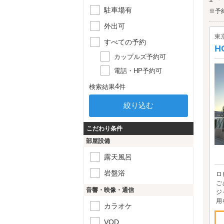
こと
駐車場有
ルは
※予
外出可
東
すべての予約
H
カップルズ予約可
電話・HP予約可
4
検索結果
件
こだわり条件
部屋設備
露天風呂
岩盤浴
ロ
ご
音響・映像・通信
ジ
用
カラオケ
VOD