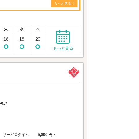
もっと見る
火
水
木
18
19
20
もっと見る
5-3
サービスタイム
5,800 円 ～