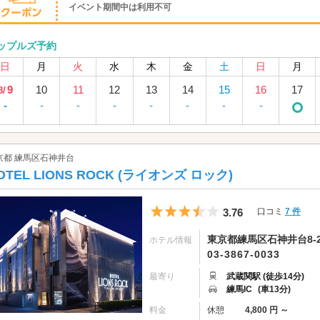
イベント期間中は利用不可
ップルズ予約
日
月
火
水
木
金
土
日
月
9
10
11
12
13
14
15
16
17
8/
-
-
-
-
-
-
-
-
京都 練馬区石神井台
OTEL LIONS ROCK (ライオンズ ロック)
5つ星のうち3.5
3.76
口コミ
7 件
東京都練馬区石神井台8-2
ホテル情報
03-3867-0033
最寄り
武蔵関駅 (徒歩14分)
練馬IC
(車13分)
料金
休憩
4,800 円 ～