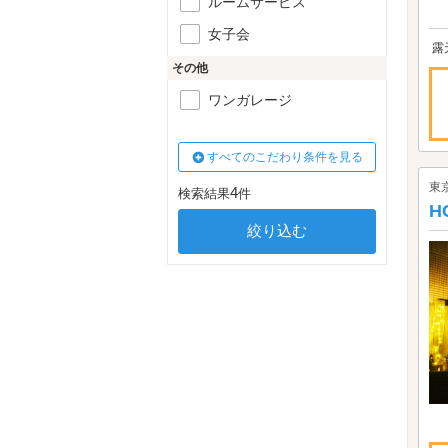
ルームサービス
女子会
露
その他
ワンガレージ
すべてのこだわり条件を見る
東
4
検索結果
件
H