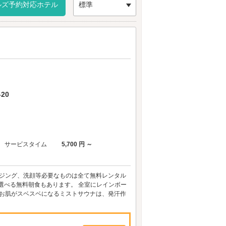
ごしたいですよね。練馬・板橋エリアのラブホテ
ルズ予約対応ホテル
標準
の情報をチェックしてみましょう。
20
サービスタイム
5,700 円 ～
ンジング、洗顔等必要なものは全て無料レンタル
選べる無料朝食もあります。 全室にレインボー
 お肌がスベスベになるミストサウナは、発汗作