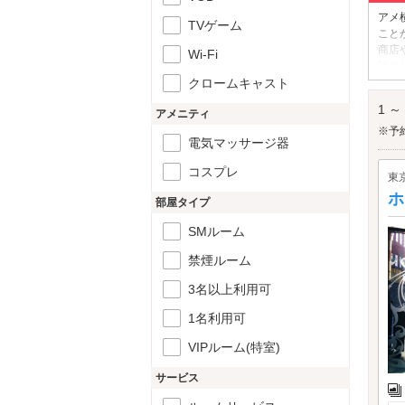
アメ
TVゲーム
こと
商店
Wi-Fi
詩と
クロームキャスト
で、
アメ
1 ～
アメニティ
※予
電気マッサージ器
コスプレ
東
ホ
部屋タイプ
SMルーム
禁煙ルーム
3名以上利用可
1名利用可
VIPルーム(特室)
サービス