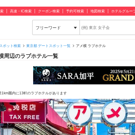
索
高速・IC検索
クーポン検索
予約可検索
地図検索
ホテルグルー
フリーワード
スポット検索
東京都 デートスポット一覧
アメ横 ラブホテル
横周辺のラブホテル一覧
径1km圏内に13軒のラブホテルがあります