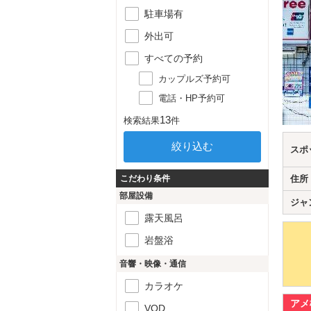
駐車場有
外出可
すべての予約
カップルズ予約可
電話・HP予約可
13
検索結果
件
スポ
こだわり条件
住所
部屋設備
ジャ
露天風呂
岩盤浴
音響・映像・通信
カラオケ
アメ
VOD