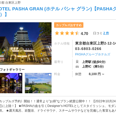
京都 台東区上野
OTEL PASHA GRAN (ホテル パシャ グラン)【PA
）】
カップルズおすすめ
5つ星のうち4.5
4.70
口コミ
2 件
東京都台東区上野2-12-1
ホテル情報
03-6803-0266
PASHAグループホテルズ
最寄り
上野駅 (徒歩6分)
上野IC
(車5分)
フォトギャラリー
料金
休憩
8,100 円 ～
カップルズ予約》開始！！通常より”お得”なプラン絶賛公開中！！ 【2022年10月24
忍に上陸！】 ★PASHAの血を引くDesigner’s HOTELとしてスタイリッシュ
供。 ★露天風呂、岩盤浴、ドライサウナ、スチームサウナなどを完備した客室もあり、