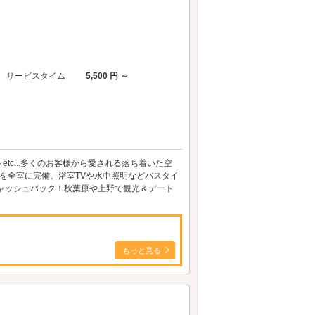
サービスタイム
5,500 円 ～
c...多くのお客様から愛される落ち着いた空
庫を全室に完備。浴室TVや水中照明などバスタイ
ャッシュバック！秋葉原や上野で観光＆デート
もっと見る