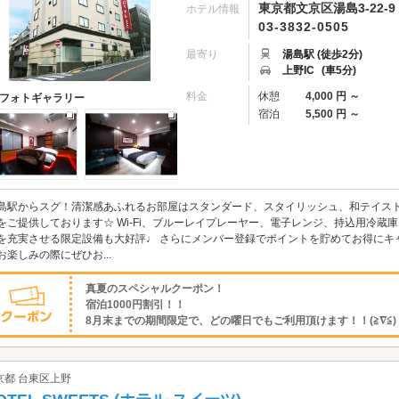
東京都文京区湯島3-22-9
ホテル情報
03-3832-0505
最寄り
湯島駅 (徒歩2分)
上野IC
(車5分)
料金
休憩
4,000 円 ～
フォトギャラリー
宿泊
5,500 円 ～
島駅からスグ！清潔感あふれるお部屋はスタンダード、スタイリッシュ、和テイストet
をご提供しております☆ Wi-Fi、ブルーレイプレーヤー、電子レンジ、持込用冷蔵
を充実させる限定設備も大好評♩ さらにメンバー登録でポイントを貯めてお得にキ
お楽しみの際にぜひお...
真夏のスペシャルクーポン！
宿泊1000円割引！！
8月末までの期間限定で、どの曜日でもご利用頂けます！！(≧∇≦)
京都 台東区上野