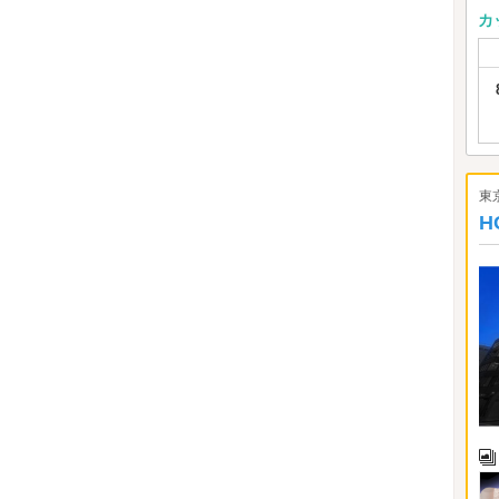
カ
東
H