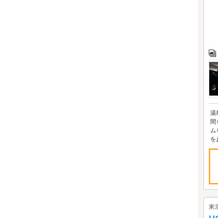
湯
間
ム
を
東