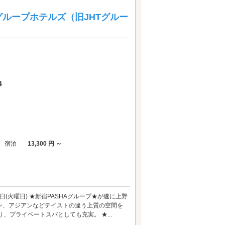
SHAグループホテルズ（旧JHTグルー
4
宿泊
13,300 円 ～
日(火曜日) ★新宿PASHAグループ★が遂に上野
、モダン、アジアンなどテイストの違う上質の空間を
プライベートスパとしても充実。 ★...