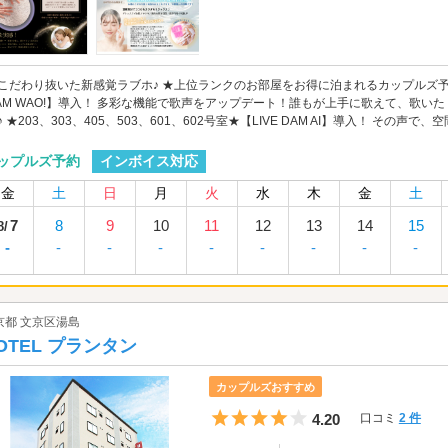
こだわり抜いた新感覚ラブホ♪ ★上位ランクのお部屋をお得に泊まれるカップルズ予約受
AM WAO!】導入！ 多彩な機能で歌声をアップデート！誰もが上手に歌えて、歌
♪ ★203、303、405、503、601、602号室★【LIVE DAM AI】導入！ その声で、空
インボイス対応
ップルズ予約
金
土
日
月
火
水
木
金
土
7
8
9
10
11
12
13
14
15
8/
-
-
-
-
-
-
-
-
-
京都 文京区湯島
OTEL プランタン
カップルズおすすめ
5つ星のうち4
4.20
口コミ
2 件