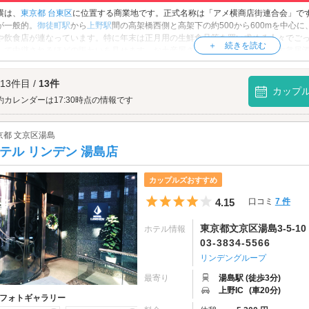
横は、
東京都
台東区
に位置する商業地です。正式名称は「アメ横商店街連合会」で
が一般的。
御徒町駅
から
上野駅
間の高架橋西側と高架下の約500から600mを中心
や飲食店が連なっています。特に年末は正月用の生鮮食品等を買い求める人々でご
して中継されるほどの賑わいを見せます。お土産屋さんはもちろんのこと、大衆居
様々なグルメスポットが揃うアメ横で、ショッピングや食べ歩きを満喫しましょう♪
横へは、
上野・湯島エリアのラブホテル
からもアクセスが便利です。
 13件目 /
13件
カップ
約カレンダーは17:30時点の情報です
京都 文京区湯島
テル リンデン 湯島店
カップルズおすすめ
5つ星のうち4
4.15
口コミ
7 件
東京都文京区湯島3-5-10
ホテル情報
03-3834-5566
リンデングループ
最寄り
湯島駅 (徒歩3分)
上野IC
(車20分)
フォトギャラリー