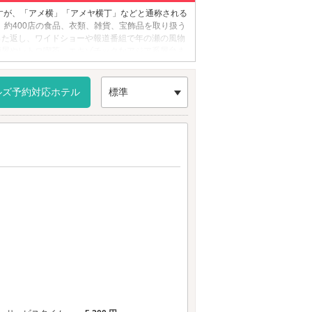
すが、「アメ横」「アメヤ横丁」などと通称される
に、約400店の食品、衣類、雑貨、宝飾品を取り扱う
った返し、ワイドショーや報道番組で年の瀬の風物
酒屋やレトロ喫茶、エキゾチックなアジア系屋台ま
ルズ予約対応ホテル
標準