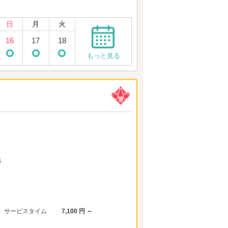
日
月
火
16
17
18
もっと見る
4
サービスタイム
7,100 円 ～