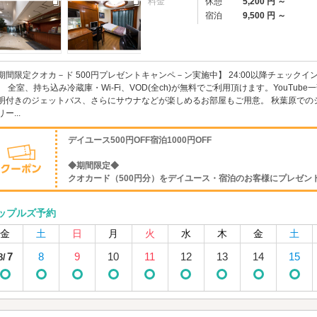
料金
休憩
5,200 円 ～
宿泊
9,500 円 ～
期間限定クオカ－ド 500円プレゼントキャンペ－ン実施中】 24:00以降チェックイ
。 全室、持ち込み冷蔵庫・Wi-Fi、VOD(全ch)が無料でご利用頂けます。YouT
明付きのジェットバス、さらにサウナなどが楽しめるお部屋もご用意。 秋葉原での
ー...
デイユース500円OFF宿泊1000円OFF
◆期間限定◆
クオカード（500円分）をデイユース・宿泊のお客様にプレゼン
ップルズ予約
金
土
日
月
火
水
木
金
土
7
8
9
10
11
12
13
14
15
8/