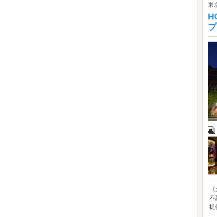
東
H
プ
《
不
提