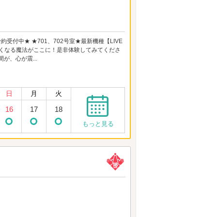
付中★ ★701、702号室★最新機種【LIVE
いたくなる魔法がここに！是非体験してみてくださ
間が、心が震...
日
月
火
16
17
18
もっと見る