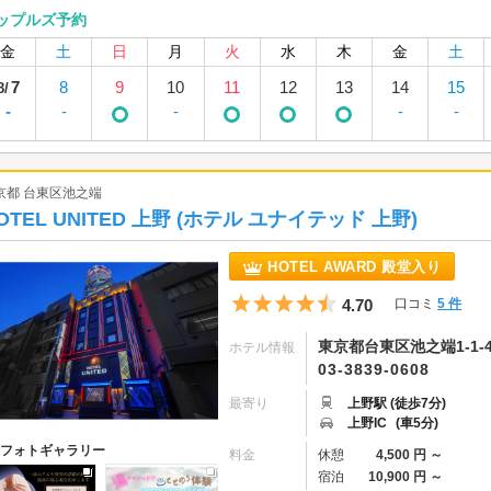
ップルズ予約
金
土
日
月
火
水
木
金
土
7
8
9
10
11
12
13
14
15
8/
-
-
-
-
-
京都 台東区池之端
OTEL UNITED 上野 (ホテル ユナイテッド 上野)
HOTEL AWARD 殿堂入り
5つ星のうち4.5
4.70
口コミ
5 件
東京都台東区池之端1-1-
ホテル情報
03-3839-0608
最寄り
上野駅 (徒歩7分)
上野IC
(車5分)
フォトギャラリー
料金
休憩
4,500 円 ～
宿泊
10,900 円 ～