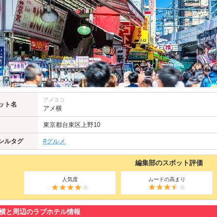
アメヨコ
ット名
アメ横
東京都
台東区
上野10
ンルタグ
#グルメ
編集部のスポット評価
人気度
ムードの高まり
横と周辺のラブホテル情報