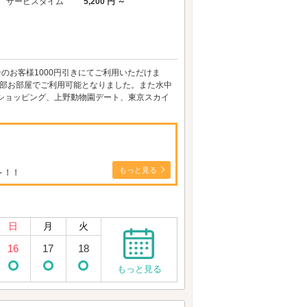
サービスタイム
5,200 円 ～
ンのお客様1000円引きにてご利用いただけま
ube一部お部屋でご利用可能となりました。また水中
ショッピング、上野動物園デート、東京スカイ
もっと見る
ト！！
日
月
火
16
17
18
もっと見る