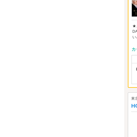
★
D
い
カ
東
H