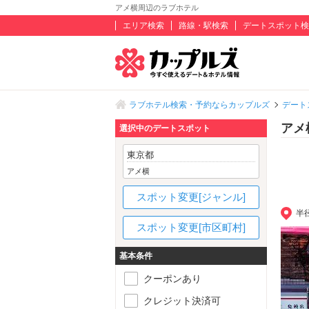
アメ横周辺のラブホテル
エリア検索
路線・駅検索
デートスポット検
ラブホテル検索・予約ならカップルズ
デート
アメ
選択中のデートスポット
東京都
アメ横
スポット変更[ジャンル]
半
スポット変更[市区町村]
基本条件
クーポンあり
クレジット決済可