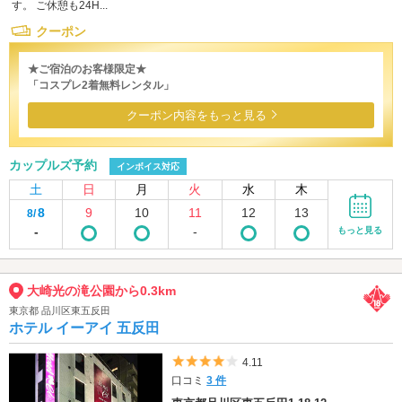
す。 ご休憩も24H...
クーポン
★ご宿泊のお客様限定★
「コスプレ2着無料レンタル」
クーポン内容をもっと見る
カップルズ予約
インボイス対応
土
日
月
火
水
木
8
9
10
11
12
13
8/
-
-
もっと見る
大崎光の滝公園から0.3km
東京都 品川区東五反田
ホテル イーアイ 五反田
5つ星のうち4
4.11
口コミ
3 件