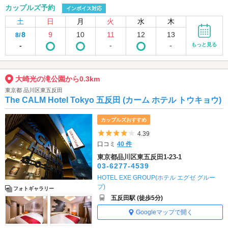
カップルズ予約
インボイス対応
土
日
月
火
水
木
8
9
10
11
12
13
8/
-
-
-
もっと見る
大崎光の滝公園から0.3km
東京都 品川区東五反田
The CALM Hotel Tokyo 五反田 (カーム ホテル トウキョウ)
カップルズおすすめ
5つ星のうち4
4.39
口コミ
40 件
東京都品川区東五反田1-23-1
03-6277-4539
HOTEL EXE GROUP(ホテル エグゼ グルー
プ)
フォトギャラリー
五反田駅 (徒歩5分)
Googleマップで開く