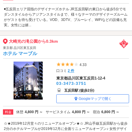
◾️五反田エリア屈指のデザイナーズホテル JR五反田駅の東口から徒歩5分でモ
ダンスタイルからアジアンスタイルまで、様々なテーマのデザイナーズルーム
がゲストを待ち受けている。VOD、3DTV、ブルーレイ、WiFiなどの設備も充
実。女性には嬉...
大崎光の滝公園から0.3km
東京都 品川区東五反田
ホテル マーブル
5つ星のうち4
4.33
口コミ
2 件
東京都品川区東五反田1-12-4
03-3473-3751
五反田駅 (徒歩2分)
Googleマップで開く
休憩
4,800 円 ～
サービスタイム
4,800 円 ～
宿泊
6,800 円 ～
料金
☆★2019年12月堂々のリニューアルオープン★☆ JR山手線五反田駅から徒歩
2分のホテルマーブルが2019年12月に全面リニューアルオープン♪ 女性デザイ