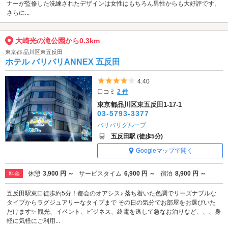
ナーが監修した洗練されたデザインは女性はもちろん男性からも大好評です。
さらに...
大崎光の滝公園から0.3km
東京都 品川区東五反田
ホテル バリバリANNEX 五反田
5つ星のうち4
4.40
口コミ
2 件
東京都品川区東五反田1-17-1
03-5793-3377
バリバリグループ
五反田駅 (徒歩5分)
Googleマップで開く
休憩
3,900 円 ～
サービスタイム
6,900 円 ～
宿泊
8,900 円 ～
料金
五反田駅東口徒歩約5分！都会のオアシス♪ 落ち着いた色調でリーズナブルな
タイプからラグジュアリーなタイプまで その日の気分でお部屋をお選びいた
だけます✨ 観光、イベント、ビジネス、終電を逃して急なお泊りなど、、、身
軽に気軽にご利用...