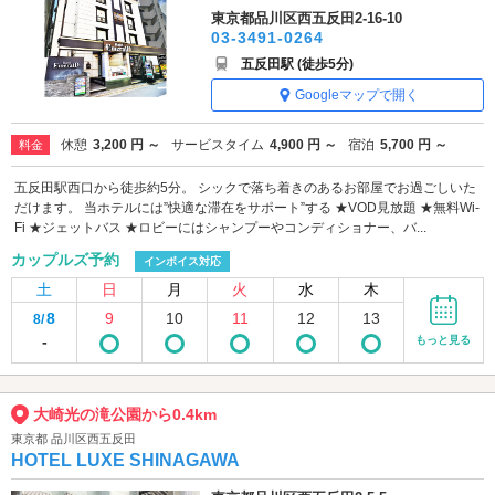
東京都品川区西五反田2-16-10
03-3491-0264
五反田駅 (徒歩5分)
Googleマップで開く
休憩
3,200 円 ～
サービスタイム
4,900 円 ～
宿泊
5,700 円 ～
料金
五反田駅西口から徒歩約5分。 シックで落ち着きのあるお部屋でお過ごしいた
だけます。 当ホテルには”快適な滞在をサポート”する ★VOD見放題 ★無料Wi-
Fi ★ジェットバス ★ロビーにはシャンプーやコンディショナー、バ...
カップルズ予約
インボイス対応
土
日
月
火
水
木
8
9
10
11
12
13
8/
-
もっと見る
大崎光の滝公園から0.4km
東京都 品川区西五反田
HOTEL LUXE SHINAGAWA