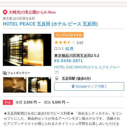
大崎光の滝公園から0.4km
東京都 品川区西五反田
HOTEL PEACE 五反田 (ホテル ピース 五反田)
カップルズおすすめ
5つ星のうち3.5
3.62
口コミ
42 件
東京都品川区西五反田2-5-2
03-5436-2871
HOTEL EXE GROUP(ホテル エグゼ グルー
プ)
フォトギャラリー
五反田駅 (徒歩2分)
Googleマップで開く
休憩
2,500 円 ～
宿泊
6,500 円 ～
料金
★五反田駅西口を右に徒歩2分でピース到着★ 「休めるシティホテル」をコン
セプトにした、都会的センスが光るアーバンモダン風ホテルです。 洗練され
たアジアンテイストが感じられるスタイリッシュ空間をお楽しみいただけま