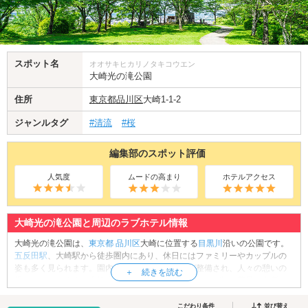
スポット名
オオサキヒカリノタキコウエン
大崎光の滝公園
住所
東京都
品川区
大崎1-1-2
ジャンルタグ
#清流
#桜
編集部のスポット評価
人気度
ムードの高まり
ホテルアクセス
大崎光の滝公園と周辺のラブホテル情報
大崎光の滝公園は、
東京都
品川区
大崎に位置する
目黒川
沿いの公園です。
五反田駅
、大崎駅から徒歩圏内にあり、休日にはファミリーやカップルの
姿も多く見られます。園内には遊具や噴水などが整備され、人々の憩いの
場となっています。大崎光の滝公園といえば、知る人ぞ知る花見の名所で
もあり、春には目黒川沿いの桜を見ることができます。また、冬季には大
崎駅から五反田駅にかけて、目黒川沿いでイルミネーションイベントが開
こだわり条件
並び替え