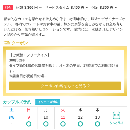
休憩
3,300 円 ～
サービスタイム
8,400 円 ～
宿泊
8,300 円 ～
料金
都会的なカフェを思わせる控えめな佇まいが印象的な、駅近のデザイナーズホ
テル。 都内でのデートやお食事の後、静かに余韻を楽しみながらお立ち寄り
いただける、落ち着いたロケーションです。 館内には、洗練されたデザイン
と穏やかな空気が調和す...
クーポン
【ご休憩・フリータイム】
300円OFF
タイプBの1階のお部屋を除く、月～木の平日、17時までご利用頂けま
す。
※該当日が祝前日の場...
クーポン内容をもっと見る
カップルズ予約
インボイス対応
土
日
月
火
水
木
8
9
10
11
12
13
8/
-
もっと見る