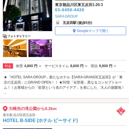
東京都品川区東五反田1-20-3
03-6450-4420
SARA GROUP
五反田駅 (徒歩5分)
Googleマップで開く
フォトギャラリー
休憩
4,800 円 ～
サービスタイム
8,600 円 ～
宿泊
9,900 円 ～
料金
★「HOTEL SARA GROUP」新たなホテル【SARA GRANDE五反田】が「東
京の五反田」にGRAND OPEN！！ ★50室「全部屋」異なるコンセプトルー
ム！！お客様からの「欲望という名のアイデア」を形にした、大人の遊園地！
...
大崎光の滝公園から0.2km
東京都 品川区西五反田
HOTEL B-SIDE (ホテル ビーサイド)