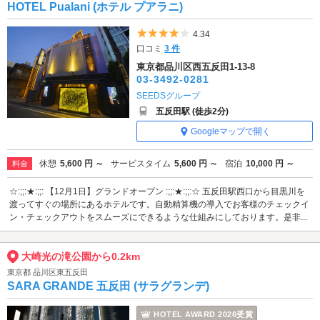
HOTEL Pualani (ホテル プアラニ)
5つ星のうち4
4.34
口コミ
3 件
東京都品川区西五反田1-13-8
03-3492-0281
SEEDSグループ
五反田駅 (徒歩2分)
Googleマップで開く
休憩
5,600 円 ～
サービスタイム
5,600 円 ～
宿泊
10,000 円 ～
料金
☆:;;:★:;;: 【12月1日】グランドオープン :;;:★:;;:☆ 五反田駅西口から目黒川を
渡ってすぐの場所にあるホテルです。自動精算機の導入でお客様のチェックイ
ン・チェックアウトをスムーズにできるような仕組みにしております。是非...
大崎光の滝公園から0.2km
東京都 品川区東五反田
SARA GRANDE 五反田 (サラグランデ)
HOTEL AWARD 2026受賞