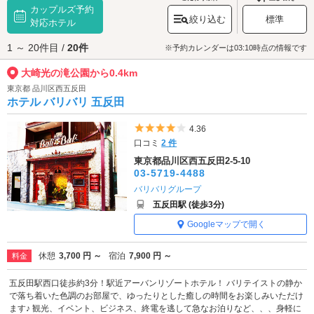
カップルズ予約
催されます。桜色のLEDライト、約35万個が彩る夜のお散歩コースを歩い
絞り込む
標準
て、大崎光の滝公園でひと休みしましょう。春は桜、冬はイルミネーショ
対応ホテル
ンを眺めながら、ロマンチックなひと時をお過ごしください。
1 ～ 20件目 /
20件
大崎光の滝公園へは、
五反田エリアのラブホテル
からもアクセスが便利で
※予約カレンダーは03:10時点の情報です
す。
大崎光の滝公園から0.4km
東京都 品川区西五反田
ホテル バリバリ 五反田
5つ星のうち4
4.36
口コミ
2 件
東京都品川区西五反田2-5-10
03-5719-4488
バリバリグループ
五反田駅 (徒歩3分)
Googleマップで開く
休憩
3,700 円 ～
宿泊
7,900 円 ～
料金
五反田駅西口徒歩約3分！駅近アーバンリゾートホテル！ バリテイストの静か
で落ち着いた色調のお部屋で、ゆったりとした癒しの時間をお楽しみいただけ
ます♪ 観光、イベント、ビジネス、終電を逃して急なお泊りなど、、、身軽に