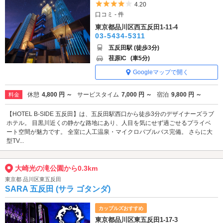
5つ星のうち4
4.20
口コミ - 件
東京都品川区西五反田1-11-4
03-5434-5311
五反田駅 (徒歩3分)
荏原IC
(車5分)
Googleマップで開く
休憩
4,800 円 ～
サービスタイム
7,000 円 ～
宿泊
9,800 円 ～
料金
【HOTEL B-SIDE 五反田】は、五反田駅西口から徒歩3分のデザイナーズラブ
ホテル。 目黒川近くの静かな路地にあり、人目を気にせず過ごせるプライベ
ート空間が魅力です。 全室に人工温泉・マイクロバブルバス完備。 さらに大
型TV...
大崎光の滝公園から0.3km
東京都 品川区東五反田
SARA 五反田 (サラ ゴタンダ)
カップルズおすすめ
東京都品川区東五反田1-17-3