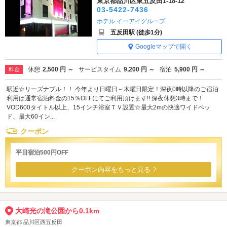
東京都品川区東五反田1-18-12
03-5422-7436
ホテル イーアイグループ
五反田駅 (徒歩1分)
Googleマップで開く
休憩
2,500 円 ～
サービスタイム
9,200 円 ～
宿泊
5,900 円 ～
料金
駅近☆リーズナブル！！ 今年より日曜日～木曜日限定！深夜0時以降のご宿泊
利用は通常宿泊料金の15％OFFにてご利用頂けます!! 深夜休憩3時まで！
VOD600タイトル以上、15インチ浴室ＴＶ設置☆最大2mの快適ワイドベッ
ド、最大60イン...
クーポン
平日宿泊500円OFF
クーポン内容をもっと見る
大崎光の滝公園から0.1km
東京都 品川区西五反田