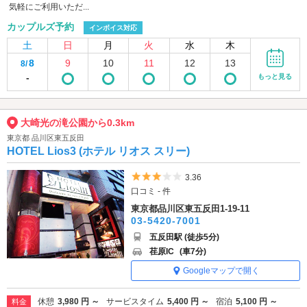
気軽にご利用いただ...
カップルズ予約
インボイス対応
土
日
月
火
水
木
8
9
10
11
12
13
8/
-
もっと見る
大崎光の滝公園から0.3km
東京都 品川区東五反田
HOTEL Lios3 (ホテル リオス スリー)
5つ星のうち3
3.36
口コミ - 件
東京都品川区東五反田1-19-11
03-5420-7001
五反田駅 (徒歩5分)
荏原IC
(車7分)
Googleマップで開く
休憩
3,980 円 ～
サービスタイム
5,400 円 ～
宿泊
5,100 円 ～
料金