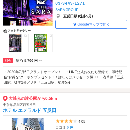
03-3449-1271
SARA GROUP
五反田駅 (徒歩5分)
Googleマップで開く
フォトギャラリー
宿泊
5,700 円 ～
料金
・2020年7月6日グランドオープン！！ ・LINE公式お友だち登録で、即時配
信"お得な"クーポンプレゼント！！詳しくはメッセージ欄↓↓↓ ・浅草線「五反
田駅」徒歩2分／ＪＲ「五反田駅」徒歩5分
大崎光の滝公園から0.5km
東京都 品川区西五反田
ホテル エメラルド 五反田
5つ星のうち4
4.05
口コミ
6 件