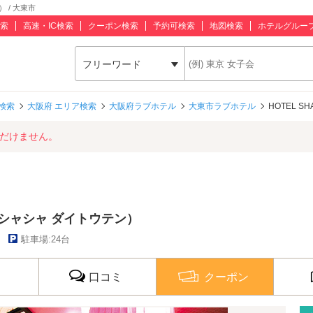
 / 大東市
索
高速・IC検索
クーポン検索
予約可検索
地図検索
ホテルグルー
フリーワード
検索
大阪府 エリア検索
大阪府ラブホテル
大東市ラブホテル
HOTEL 
ただけません。
ル シャシャ ダイトウテン）
）
駐車場:24台
口コミ
クーポン