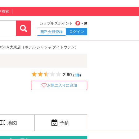
プ検索
カップルズポイント
- pt
無料会員登録
ログイン
SHASHA 大東店（ホテル シャシャ ダイトウテン）
5つ星のうち2.5
2.90
(
3件
)
お気に入りに追加
地図
予約