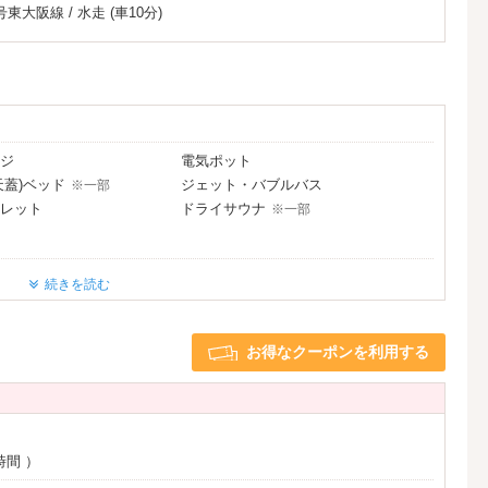
号東大阪線
/
水走
(車10分)
ジ
電気ポット
天蓋)ベッド
ジェット・バブルバス
※一部
レット
ドライサウナ
※一部
レーヤー
※一部
続きを読む
ライヤー
お得なクーポンを利用する
時間
）