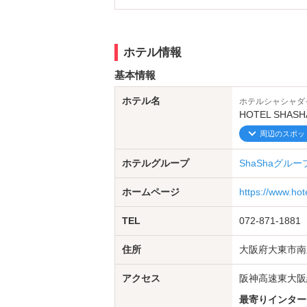
コンセプトルーム「
鉄オタさんもそう
じゃないカップ
犯球電鉄の快楽園行の貫通快速に
ホテル情報
あ～んなことやこ～んなことなど
基本情報
シチュエーションプレイし放題
ホテル名
ホテルシャシャダ
HOTEL SH
SM器具（拘束椅子）
や
周辺のスポッ
マッサージチェア
サウ
・
ホテルグループ
ShaShaグルー
この機会に是非電車ルーム体験し
ホームページ
https://www.ho
️皆様のお越しをSHASHA大東
TEL
072-871-1881
住所
大阪府大東市南新
アクセス
阪神高速東大阪
最寄りインター