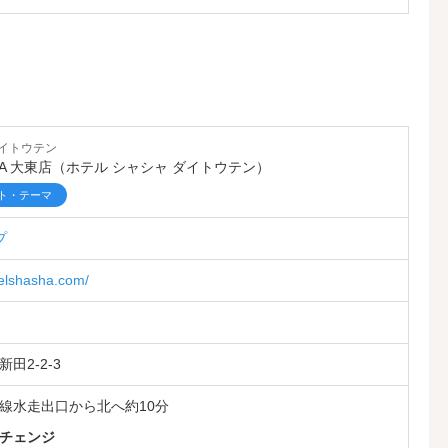
」ルーム誕生
ルも遊び方はいろいろ
乗車して
など
イトウテン
ASHA 大東店（ホテル シャシャ ダイトウテン）
ト・テーマ
ナ
！！
も完備
プ
♪
てみてくださいね
telshasha.com/
店スタッフ一同心よりお待ち申し上げております。
田2-2-3
線水走出口から北へ約10分
チェンジ