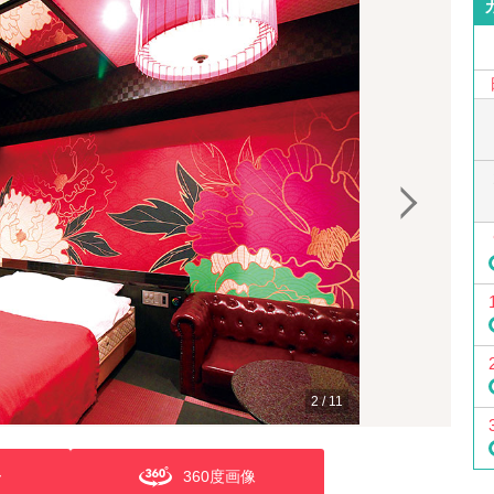
2
/
11
ー
360度画像