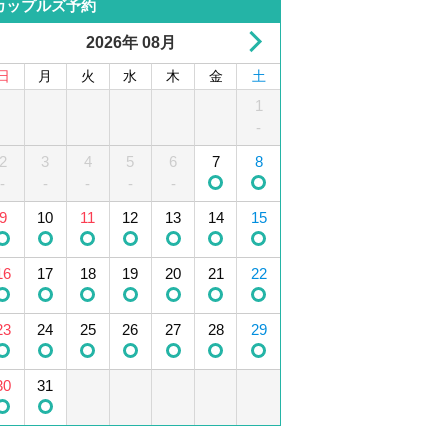
カップルズ予約
2026年 08月
日
月
火
水
木
金
土
1
2
3
4
1
5
-
2
6
3
7
4
8
5
9
10
6
11
7
12
8
-
-
-
-
-
13
9
10
14
15
11
12
16
13
17
14
18
15
19
16
20
17
21
18
22
19
23
20
24
21
25
22
26
-
-
-
-
23
27
24
28
25
29
26
30
27
28
29
30
31