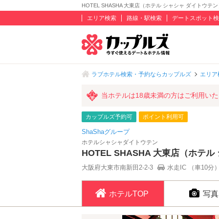
HOTEL SHASHA 大東店（ホテル シャシャ ダイトウテン）
エリア検索
路線・駅検索
デートスポット検
ラブホテル検索・予約ならカップルズ
エリア
当ホテルは18歳未満の方はご利用い
カップルズ予約可
ポイント利用可
ShaShaグループ
ホテルシャシャダイトウテン
HOTEL SHASHA 大東店（ホテ
大阪府大東市南新田2-2-3
水走IC （車10分
ホテルTOP
写真