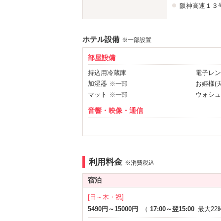
阪神高速１３
ホテル設備
※一部設置
部屋設備
持込用冷蔵庫
電子レン
加湿器
お姫様(
※一部
マット
ウォシュ
※一部
音響・映像・通信
VOD
DVDプ
アメニティ
セレクトシャンプー
カールド
利用料金
※消費税込
サービス
宿泊
ルームサービス
[日～木・祝]
5490円～15000円
（
17:00～翌15:00
最大22