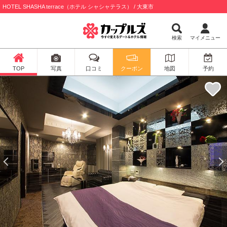
HOTEL SHASHA terrace（ホテル シャシャテラス） / 大東市
検索
マイメニュー
TOP
写真
口コミ
クーポン
地図
予約