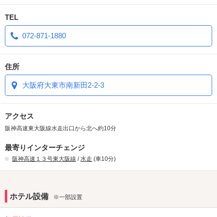
『
102号室、222号室にムーンライトバスを導入！』
TEL
072-871-1880
浴槽までLEDで7色に光るムーンライトバス
を導入！バスタイムが一気
にムード満点に！
住所
大阪府大東市南新田2-2-3
アクセス
阪神高速東大阪線水走出口から北へ約10分
最寄りインターチェンジ
阪神高速１３号東大阪線
/
水走
(車10分)
ホテル設備
※一部設置