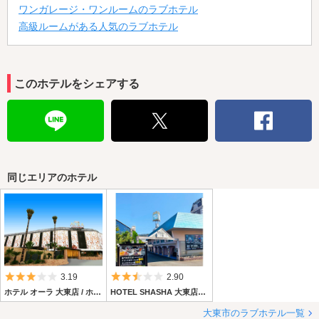
ワンガレージ・ワンルームのラブホテル
高級ルームがある人気のラブホテル
このホテルをシェアする
同じエリアのホテル
5つ星のうち3
5つ星のうち2.5
3.19
2.90
ホテル オーラ 大東店 / ホテル サリ リゾート 大東店
HOTEL SHASHA 大東店（ホテル シャシャ ダイトウテン）
大東市のラブホテル一覧