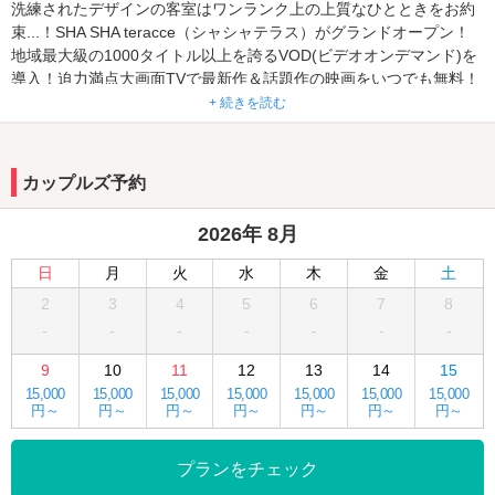
洗練されたデザインの客室はワンランク上の上質なひとときをお約
束...！SHA SHA teracce（シャシャテラス）がグランドオープン！
地域最大級の1000タイトル以上を誇るVOD(ビデオオンデマンド)を
導入！迫力満点大画面TVで最新作＆話題作の映画をいつでも無料！
見放題で楽しむことができる！全室WiFiも完備！
+ 続きを読む
カップルズ予約
2026年 8月
日
月
火
水
木
金
土
2
3
4
5
6
7
8
-
-
-
-
-
-
-
9
10
11
12
13
14
15
15,000
15,000
15,000
15,000
15,000
15,000
15,000
円～
円～
円～
円～
円～
円～
円～
プランをチェック