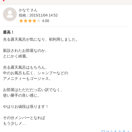
かなで さん
投稿：2015/11/04 14:52
5つ星のうち4
4.00
最高！
光る露天風呂が気になり、初利用しました。
新設されたお部屋なのか、
とにかく綺麗。
光る露天風呂はもちろん、
中のお風呂も広く、シャンプーなどの
アメニティーもゴージャス。
お部屋はただだだっ広い訳でなく、
使い勝手の良い感じ。
やはりお値段は張ります！
その分メンバーとなれば
もう少しメ...