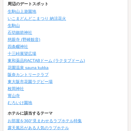
周辺のデートスポット
生駒山上遊園地
いこまどんどこまつり 納涼花火
生駒山
石切劔箭神社
慈眼寺 (野崎観音)
四条畷神社
十三峠展望広場
東和薬品RACTABドーム (ラクタブドーム)
花園温泉 sauna kukka
阪奈カントリークラブ
東大阪市花園ラグビー場
枚岡神社
寳山寺
むろいけ園地
ホテルに該当するテーマ
お部屋を360°見まわせるラブホテル特集
露天風呂がある人気のラブホテル