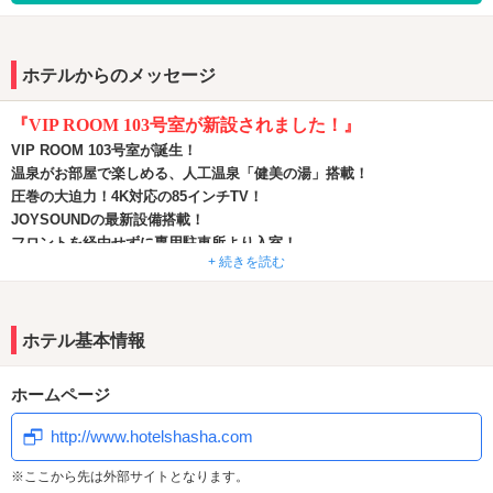
ホテルからのメッセージ
『VIP ROOM 103号室が新設されました！』
VIP ROOM 103号室が誕生！
温泉がお部屋で楽しめる、人工温泉「健美の湯」搭載！
圧巻の大迫力！4K対応の85インチTV！
JOYSOUNDの最新設備搭載！
フロントを経由せずに専用駐車所より入室！
+ 続きを読む
『露天風呂が楽しめる101号室、102号室が新設されました！』
ホテル基本情報
101号室と102号室が新たに誕生
どちらのお部屋も豪華な露天風呂
が用意されており解放感抜群の空間
ホームページ
に！
さらに102号室の露天風呂には浴槽まで光る
話題のムーンライトバスを
http://www.hotelshasha.com
導入！
※ここから先は外部サイトとなります。