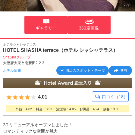
2
/
8
ギャラリー
360度画像
ホテルシャシャテラス
HOTEL SHASHA terrace（ホテル シャシャテラス）
ShaShaグループ
大阪府大東市南新田2-2-3
ホテル情報
周辺のスポット・テーマ
共有
5つ星のうち4
4.01
口コミ（18）
外観：4.02
料金：3.93
清潔感：4.05
お風呂：4.24
接客：3.83
2/1リニューアルオープンしました！
ロマンティックな空間が魅力！