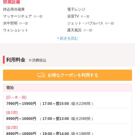
部屋設備
持込用冷蔵庫
電子レンジ
マッサージチェア
浴室TV
※一部
※一部
水中照明
ジェット・バブルバス
※一部
※一部
ウォシュレット
露天風呂
※一部
ドライサウナ
※一部
+ 続きを読む
音響・映像・通信
ホームシアター
プロジェクター
※一部
※一部
利用料金
※消費税込
VOD
DVDプレーヤー
アメニティ
お得なクーポンを利用する
セレクトシャンプー
カールドライヤー
宿泊
コスプレ
[日～木・祝]
部屋タイプ
7990円～15900円
（
17:00～翌15:00
/最大22時間
）
テラス
※一部
[金1部]
8990円～16900円
（
17:00～翌13:00
/最大20時間
）
サービス
[金2部]
ルームサービス
8990円～16900円
（
19:00～翌14:00
/最大19時間
）