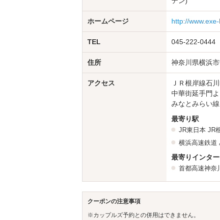
デン)
ホームページ
http://www.exe-h
TEL
045-222-0444
住所
神奈川県横浜市中
アクセス
ＪＲ根岸線石川
中華街延手門よ
みなとみらい線
最寄り駅
JR東日本
JR
横浜高速鉄道
最寄りインター
首都高速神奈
クーポンの注意事項
※カップルズ予約との併用はできません。