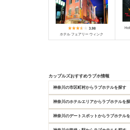
5つ星のうち3.5
Ho
3.98
ホテル フェアリー ウィンク
カップルズおすすめラブホ情報
神奈川の市区町村からラブホテルを探す
神奈川のホテルエリアからラブホテルを
神奈川のデートスポットからラブホテル