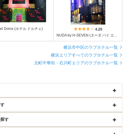
tel Dolce (ホテル ドルチェ)
5つ星のうち4
4.20
NUDA by H-SEVEN (ヌーダ バイ エイチセブン)
横浜市中区のラブホテル一覧
横浜エリアすべてのラブホテル一覧
元町中華街・石川町エリアのラブホテル一覧
探す
を探す