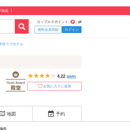
プ検索
カップルズポイント
- pt
無料会員登録
ログイン
中区ラブホテル
5つ星のうち4
4.22
(
88件
)
お気に入りに追加
地図
予約
SNS