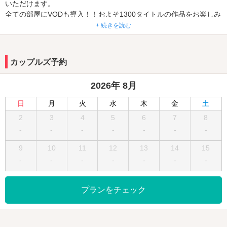
いただけます。
全ての部屋にVODも導入！！およそ1300タイトルの作品をお楽しみ
頂けます。
+ 続きを読む
３名～4名様でご利用いただけるTWルーム・ソファーベットプラン
も販売中
カップルズ予約
（このプランはBooking.comよりご予約ください。）
2026年 8月
【お荷物お預かりサービス始めました】
ご宿泊当日のC/IN前に荷物をお預かり致します。
日
月
火
水
木
金
土
フロントまでお越しください。
2
3
4
5
6
7
8
＊C/OUT後は不可
-
-
-
-
-
-
-
学生証の提示で「休憩１,０００円OFF・宿泊１,５００円OFF」
9
10
11
12
13
14
15
-
-
-
-
-
-
-
■アクセス
JR京浜東北線「石川町駅」徒歩3分
JR京浜東北線「関内駅」徒歩8分
プランをチェック
みなとみらい線「元町・中華街駅」徒歩10分
横浜中華街 徒歩5分