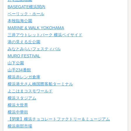
BASEGATE横浜関内
ベーリック・ホール
本牧臨海公園
MARINE & WALK YOKOHAMA
平日ショートが3時間でお得！
三井アウトレットパーク 横浜ベイサイド
港の見える丘公園
みなとみらいフェスティバル
MURO FESTIVAL
山下公園
山手234番館
横浜赤レンガ倉庫
横浜港大さん橋国際客船ターミナル
よこはまコスモワールド
◆サービスタイム割引(180分)
横浜スタジアム
横浜大世界
横浜中華街
【閉業】横浜チョコレートファクトリー＆ミュージアム
横浜南部市場