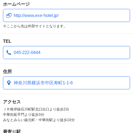
ホームページ
http://www.exe-hotel.jp/
コロナ対策について
※ここから先は外部サイトとなります。
TEL
当ホテルでは、今般の新型コロナウイルスによる感
染症への対策として、
045-222-0444
住所
お客さまに安心してご利用いただけますよう、以下
神奈川県横浜市中区寿町1-1-6
の対策を行っております。
アクセス
ＪＲ根岸線石川町駅北口出口より徒歩2分
お客さまには何卒ご理解ならびにご協力を賜ります
中華街延手門より徒歩3分
ようお願い申し上げます。
みなとみらい線元町・中華街駅より徒歩10分
最寄り駅