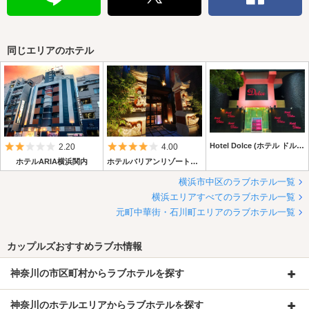
同じエリアのホテル
5つ星のうち2
5つ星のうち4
Hotel Dolce (ホテル ドルチェ)
2.20
4.00
ホテルARIA横浜関内
ホテルバリアンリゾート横浜関内店
横浜市中区のラブホテル一覧
☆★☆朝食サービスが新しくなりました！！☆★☆
横浜エリアすべてのラブホテル一覧
グラノーラやお茶漬け、カップ麺のほか、デザートにエクレアやアイス
元町中華街・石川町エリアのラブホテル一覧
も選べる！
朝食のお時間以外でもご利用いただけますのでお夜食にもどうぞ！
カップルズおすすめラブホ情報
神奈川の市区町村からラブホテルを探す
神奈川のホテルエリアからラブホテルを探す