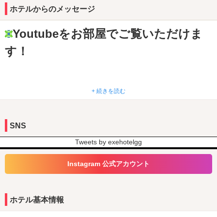
山下公園 徒歩10分
ホテルからのメッセージ
KAAT神奈川芸術劇場 徒歩12分
■予約受付中
Youtubeをお部屋でご覧いただけま
[設備・アメニティ]
す！
VOD/Google TV/無料Wi-Fi/3点独立/冷蔵庫/電気ケトル/サウナ/ジャ
グジー/外出OK/駐車場無料/禁煙ルームあり(6F)/◎Bluetoothスピー
カー/最安1泊 4,400円～/ルームサービス/ウェルカムスイーツ
+ 続きを読む
コロナウイルスに対する当ホテルの
SNS
取り組みについて
Tweets by exehotelgg
Instagram 公式アカウント
詳しくはこちら
ホテル基本情報