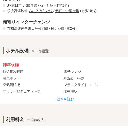
JR東日本
JR根岸線
/
石川町駅
(徒歩2分)
横浜高速鉄道
みなとみらい線
/
元町・中華街駅
(徒歩10分)
最寄りインターチェンジ
首都高速神奈川１号横羽線
/
横浜公園
(車2分)
【共用部・客室での取り組み】
ホテル設備
※一部設置
1.アルコール消毒液の設置
部屋設備
持込用冷蔵庫
電子レンジ
電気ポット
加湿器
※一部
空気清浄機
ブラックライト
※一部
2.定期消毒の強化
マッサージチェア
水中照明
※一部
ジェット・バブルバス
マット
※一部
+ 続きを読む
ウォシュレット
露天風呂
※一部
ミストサウナ
※一部
3.次亜塩素酸水を用いた空間除菌
利用料金
※消費税込
音響・映像・通信