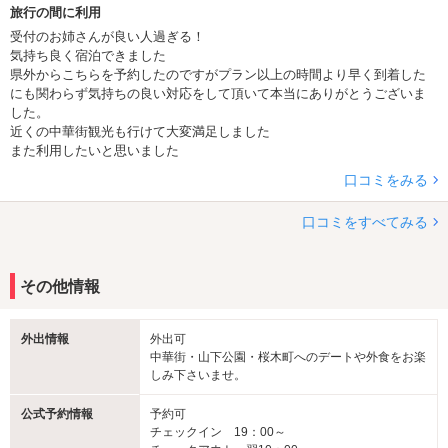
定番メニューもリニューアルしました！ぜひお召し
旅行の間に利用
上がりください！
受付のお姉さんが良い人過ぎる！
気持ち良く宿泊できました
県外からこちらを予約したのですがプラン以上の時間より早く到着した
にも関わらず気持ちの良い対応をして頂いて本当にありがとうございま
した。
近くの中華街観光も行けて大変満足しました
また利用したいと思いました
口コミをみる
口コミをすべてみる
その他情報
ウェルカムドリンクプレゼント
外出情報
外出可
中華街・山下公園・桜木町へのデートや外食をお楽
しみ下さいませ。
大好評ウェルカムドリンク、季節のドリンクが新メ
ニューになりました！
公式予約情報
予約可
チェックイン 19：00～