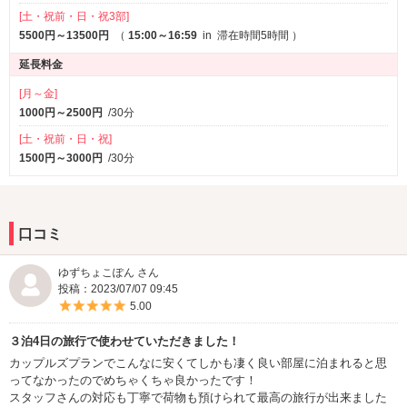
[土・祝前・日・祝3部]
1名様利用限定で、8時～18時までしっかり集中して
5500円～13500円
（
15:00～16:59
in
滞在時間5時間
）
テレワークできるプランです！
延長料金
[月～金]
1000円～2500円
/30分
【5日連続(4泊5日)プラン】￥15,000
[土・祝前・日・祝]
1500円～3000円
/30分
1日目の8時チェックインで5日目の15時まで使いたい
放題！
口コミ
自分だけのオフィスで1週間テレワーク！
ゆずちょこぽん さん
2泊以上される方は3000円以上お得！
投稿：2023/07/07 09:45
5つ星のうち5
5.00
ご予約はどちらも【カップルズ予約ページ】で！
３泊4日の旅行で使わせていただきました！
カップルズプランでこんなに安くてしかも凄く良い部屋に泊まれると思
ってなかったのでめちゃくちゃ良かったです！
スタッフさんの対応も丁寧で荷物も預けられて最高の旅行が出来ました