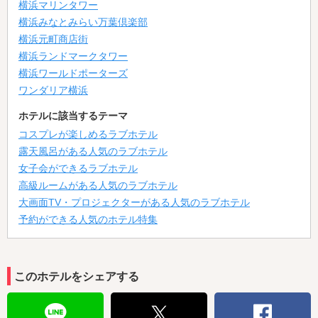
横浜マリンタワー
横浜みなとみらい万葉倶楽部
◆24時間ご休憩OK！！
横浜元町商店街
横浜ランドマークタワー
横浜ワールドポーターズ
ワンダリア横浜
ホテルに該当するテーマ
コスプレが楽しめるラブホテル
露天風呂がある人気のラブホテル
◆23時からのご宿泊はスペシャルプライス！！
女子会ができるラブホテル
高級ルームがある人気のラブホテル
大画面TV・プロジェクターがある人気のラブホテル
予約ができる人気のホテル特集
◆メンバー様限定で夜食・朝食無料サービス！
このホテルをシェアする