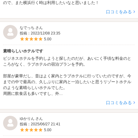
ので、また横浜行く時は利用したいなと思いました！
口コミをみる
ウェルカムスイーツプレゼント
なでっち さん
投稿：2022/12/08 23:35
5つ星のうち5
5.00
素晴らしいホテルです
メンバーの方限定でウェルカムスイーツをプレゼン
ビジネスホテルを予約しようと探したのだが、あいにく手頃な料金のと
ト！
ころがなく、ラブホテルの宿泊プランを予約。
部屋が豪華だし、昔はよく家内とラブホテルに行っていたのですが、今
までの中で最高の、久しぶりに家内と一泊したいと思うリゾートホテル
のような素晴らしいホテルでした。
季節メニューのほかおいしいスイーツをご用意して
周囲に飲食店も多いですし、外...
おります！
口コミをみる
ゆかりん さん
投稿：2025/06/27 21:41
5つ星のうち5
5.00