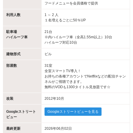
最長２３時間滞在OK
フードメニューを会員価格で提供
利用人数
1 ～ 2 人
１名増えるごとに50％UP
駐車場
21台
ハイルーフ車
※内ハイルーフ車（全高1.55m以上）10台
ハイルーフ対応10台
建物形式
ビル
部屋数
31室
全室スマートTV導入！
お持ちの各種アカウントでNetflixなどの配信チャン
新サービス導入！！
ネルがご視聴できます。
無料のVODも1300タイトル見放題です☆
改装
2012年10月
Googleストリート
Googleストリートビューを見る
ビュー
最終更新
2026年06月02日