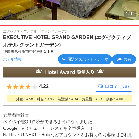
2
/
11
エグゼクティブホテル グランドガーデン
EXECUTIVE HOTEL GRAND GARDEN (エグゼクティブ
ホテル グランドガーデン)
神奈川県横浜市中区寿町1-1-6
ホテル情報
周辺のスポット・テーマ
共有
5つ星のうち4
4.22
口コミ（88）
外観：4.58
料金：3.96
清潔感：4.34
お風呂：4.23
接客：4.00
☆新着情報☆
ペイペイ他QR決済ができるようになりました。
Google TV（チューナーレス）を全室導入！！
Net flix・U-NEXT・Huluなどアカウントをお持ちのお客様はご利用