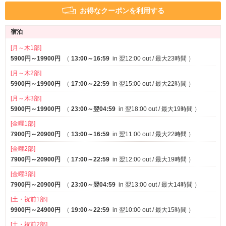
ホームシアター
プロジェクター
※一部
※一部
お得なクーポンを利用する
Wi-Fi
有線LAN
４.ルームサービス等の受け渡し方法の変更
Android充電器
iPhone充電器
宿泊
DVDプレーヤー
ブルーレイプレーヤー
※一部
[月～木1部]
アメニティ
5900円～19900円
（
13:00～16:59
in 翌12:00 out / 最大23時間
）
セレクトシャンプー
カールドライヤー
[月～木2部]
ヘアアイロン
コスプレ
5900円～19900円
（
17:00～22:59
in 翌15:00 out / 最大22時間
）
バスローブ
※一部
[月～木3部]
【従業員に対する取り組み】
5900円～19900円
（
23:00～翌04:59
in 翌18:00 out / 最大19時間
）
部屋タイプ
[金曜1部]
テラス
3名以上利用可
※一部
7900円～20900円
（
13:00～16:59
in 翌11:00 out / 最大22時間
）
1名利用可
[金曜2部]
1.バックスペースにおける手洗い・手指消毒の徹底
サービス
7900円～20900円
（
17:00～22:59
in 翌12:00 out / 最大19時間
）
ルームサービス
[金曜3部]
7900円～20900円
（
23:00～翌04:59
in 翌13:00 out / 最大14時間
）
2.体調不良者の管理体制の整備
[土・祝前1部]
9900円～24900円
（
19:00～22:59
in 翌10:00 out / 最大15時間
）
[土・祝前2部]