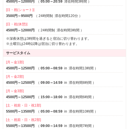
4500円～12000円
（
05:00～20:59
滞在時間3時間
）
[日・祝(ショート)]
3500円～9500円
（
24時間制
滞在時間120分
）
[日・祝(休憩)]
テレワーク応援プラン
4500円～12000円
（
24時間制
滞在時間3時間
）
※深夜休憩は3時間を過ぎると宿泊に切り替わります。
※土曜日は24時以降は宿泊に切り替わります。
「自宅だと集中できない・・・」「Web会議があるけど自
サービスタイム
室が映りこむのはイヤ・・・」
[月～金1部]
テレワークならではのお悩みを解決！テレワーク応援プラ
4500円～12500円
（
05:00～08:59
in
滞在時間13時間
）
ンができました！
[月～金2部]
4500円～12500円
（
09:00～14:59
in
滞在時間8時間
）
室内にソファ、テーブル、電源もあり、Wi-fi完備！外出・
[月～金3部]
持込可！
4500円～12500円
（
15:00～18:00
in
滞在時間6時間
）
[土・祝前・日・祝1部]
5500円～13500円
（
05:00～08:59
in
滞在時間10時間
）
[土・祝前・日・祝2部]
【日帰り8時～18時プラン】￥3300
5500円～13500円
（
09:00～14:59
in
滞在時間7時間
）