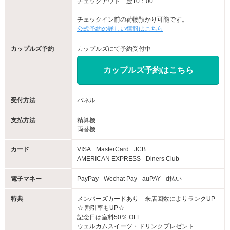
チェックアウト 翌10：00
チェックイン前の荷物預かり可能です。
公式予約の詳しい情報はこちら
定番のフローズンスムージーのほか、ドトールコー
カップルズ予約
カップルズにて予約受付中
ヒーもお選びいただけるようになりました！
カップルズ予約はこちら
受付方法
パネル
支払方法
精算機
両替機
★チェックイン時間大幅変更★
カード
VISA
MasterCard
JCB
AMERICAN EXPRESS
Diners Club
電子マネー
PayPay
Wechat Pay
auPAY
d払い
平日宿泊１３時チェックイン
特典
メンバーズカードあり 来店回数によりランクUP
☆ 割引率もUP☆
記念日は室料50％ OFF
ウェルカムスイーツ・ドリンクプレゼント