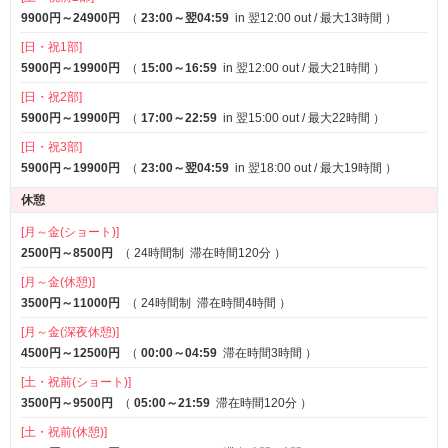
9900円～24900円
（
23:00～翌04:59
in 翌12:00 out / 最大13時間
）
[日・祝1部]
5900円～19900円
（
15:00～16:59
in 翌12:00 out / 最大21時間
）
[日・祝2部]
【お客様へのお願い】
5900円～19900円
（
17:00～22:59
in 翌15:00 out / 最大22時間
）
[日・祝3部]
5900円～19900円
（
23:00～翌04:59
in 翌18:00 out / 最大19時間
）
休憩
・ご来館時のアルコール消毒へのご協力をお願いし
[月～金(ショート)]
ております。
2500円～8500円
（
24時間制
滞在時間120分
）
[月～金(休憩)]
3500円～11000円
（
24時間制
滞在時間4時間
）
・発熱されているお客さま、また、体調の優れない
[月～金(深夜休憩)]
お客さまは、
4500円～12500円
（
00:00～04:59
滞在時間3時間
）
[土・祝前(ショート)]
大変申し訳ございませんが、ご来館をご遠慮頂き
3500円～9500円
（
05:00～21:59
滞在時間120分
）
ますようお願い申し上げます。
[土・祝前(休憩)]