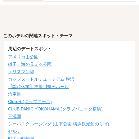
平日深夜23時～宿泊9990円均一！
このホテルの関連スポット・テーマ
周辺のデートスポット
アメリカ山公園
昼13時から宿泊OK！
磯子・海の見える公園
エリスマン邸
カップヌードルミュージアム 横浜
【臨時休業】神奈川県民ホール
汽車道
Club R (クラブアール)
CLUB PANIC YOKOHAMA (クラブパニック横浜)
24時間休憩OK！
三溪園
シーバスクルージング (山下公園 横浜観光船のりば)
セルテ
野毛山動物園